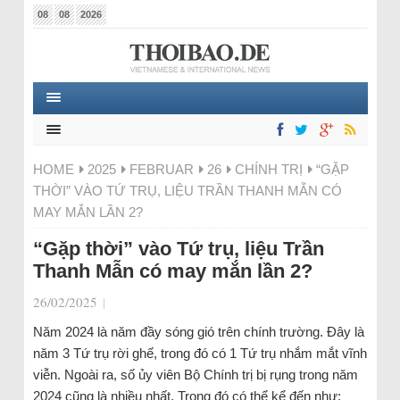
08
08
2026
HOME
2025
FEBRUAR
26
CHÍNH TRỊ
“GẶP
THỜI” VÀO TỨ TRỤ, LIỆU TRẦN THANH MẪN CÓ
MAY MẮN LẦN 2?
“Gặp thời” vào Tứ trụ, liệu Trần
Thanh Mẫn có may mắn lần 2?
26/02/2025
|
Năm 2024 là năm đầy sóng gió trên chính trường. Đây là
năm 3 Tứ trụ rời ghế, trong đó có 1 Tứ trụ nhắm mắt vĩnh
viễn. Ngoài ra, số ủy viên Bộ Chính trị bị rụng trong năm
2024 cũng là nhiều nhất. Trong đó có thể kể đến như: