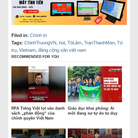
Filed in:
Chính trị
Tags:
ChinhTruongVN
,
hot
,
TôLâm
,
TranThanhMan
,
Tứ
trụ
,
Vietnam
,
đảng cộng sản việt nam
RECOMMENDED FOR YOU
RFA Tiếng Việt lọt vào danh
Giáo dục khai phóng: Ai
sách „phản động“ của
mới đang sợ tự do tư duy
chính quyền Việt Nam