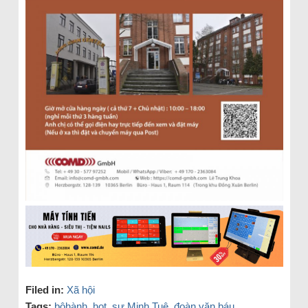
Filed in:
Xã hội
Tags:
bộhành
,
hot
,
sư Minh Tuệ
,
đoàn văn báu