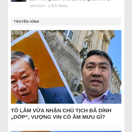
24/05/2026
- 2.425 Views
TRUYỀN HÌNH
TÔ LÂM VỪA NHẬN CHỦ TỊCH ĐÃ DÍNH
„DỚP“, VƯỢNG VIN CÓ ÂM MƯU GÌ?