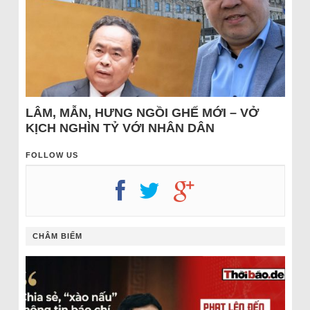
LÂM, MẪN, HƯNG NGỒI GHẾ MỚI – VỞ
KỊCH NGHÌN TỶ VỚI NHÂN DÂN
FOLLOW US
CHÂM BIẾM