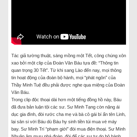
Tác giả tường thuật, sáng mồng một Tết, công chúng xôn
xao bởi một clip của Đoàn Văn Báu tựa đề: “Thông tin
quan trọng 30 Tết”. Từ khi sang Lào đến nay, mọi thông
tin hoạt động của đoàn bộ hành, mọi “phát ngôn” của
Thầy Minh Tuệ đều phải được nghe qua miệng của Đoàn
Văn Báu.
Trong clip độc thoại dài hơn một tiếng đồng hồ này, Báu
đã đưa bản luận tội các sư. Sư Minh Tạng còn nặng ái
dục gia đình, đòi rước cha mẹ và bà cô gái bí ẩn tên Linh,
lại sân si với Báu dù Báu hy sinh tiền túi mua vé máy
bay. Sư Minh Trí “phạm giới” đòi mua điện thoại. Sư Minh
Nhuận âm mưu phá đoàn, đòi để các sư tự do bộ hành