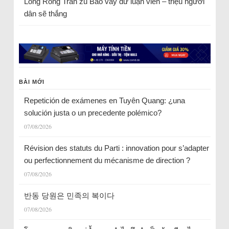
Long Rồng Trần
zu
Bao vây dư luận viên – triệu người
dân sẽ thắng
BÀI MỚI
Repetición de exámenes en Tuyên Quang: ¿una
solución justa o un precedente polémico?
07/08/2026
Révision des statuts du Parti : innovation pour s’adapter
ou perfectionnement du mécanisme de direction ?
07/08/2026
반동 당원은 민족의 복이다
07/08/2026