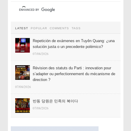
LATEST
POPULAR
COMMENTS
TAGS
Repetición de exámenes en Tuyên Quang: ¿una
solución justa o un precedente polémico?
07/08/2026
Révision des statuts du Parti : innovation pour
s’adapter ou perfectionnement du mécanisme de
direction ?
07/08/2026
반동 당원은 민족의 복이다
07/08/2026