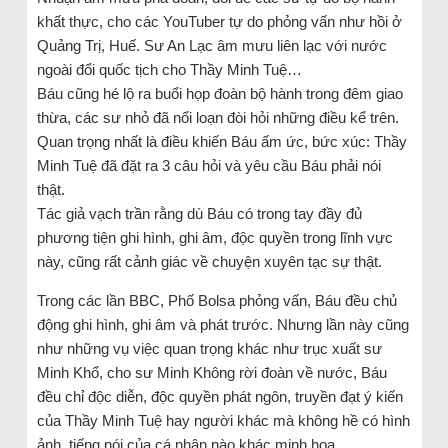
khất thực, cho các YouTuber tự do phỏng vấn như hồi ở
Quảng Trị, Huế. Sư An Lạc âm mưu liên lạc với nước
ngoài đổi quốc tịch cho Thầy Minh Tuệ…
Báu cũng hé lộ ra buổi họp đoàn bộ hành trong đêm giao
thừa, các sư nhỏ đã nổi loạn đòi hỏi những điều kể trên.
Quan trọng nhất là điều khiến Báu ấm ức, bức xúc: Thầy
Minh Tuệ đã đặt ra 3 câu hỏi và yêu cầu Báu phải nói
thật.
Tác giả vạch trần rằng dù Báu có trong tay đầy đủ
phương tiện ghi hình, ghi âm, độc quyền trong lĩnh vực
này, cũng rất cảnh giác về chuyện xuyên tạc sự thật.
Trong các lần BBC, Phố Bolsa phỏng vấn, Báu đều chủ
động ghi hình, ghi âm và phát trước. Nhưng lần này cũng
như những vụ việc quan trọng khác như trục xuất sư
Minh Khổ, cho sư Minh Không rời đoàn về nước, Báu
đều chỉ độc diễn, độc quyền phát ngôn, truyền đạt ý kiến
của Thầy Minh Tuệ hay người khác mà không hề có hình
ảnh, tiếng nói của cá nhân nào khác minh họa.