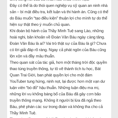
Đây có thể là do thói quen nghiệp vụ sỹ quan an ninh nhà
sản – bí mật điều tra, kết luận và thi hành án. Cũng có thể
do Báu muốn “tạo điều kiện” thuận lợi cho mình tự do thể
hiện sự thật theo ý muốn chủ quan.
Khi đoàn bộ hành của Thầy Minh Tuệ sang Lào, những
hoài nghi, băn khoăn về Đoàn Văn Báu ngày càng tăng.
Đoàn Văn Báu là ai? Vai trò thật sự của Báu là gì? Chưa
có lời giải đáp rõ ràng. Ngay cả phát ngôn của Báu cũng
lộn xộn và đầy mâu thuẫn.
Theo quan sát của tác giả, hơn một tháng trời độc quyền
thao túng truyền thông, tự tô vẽ thành tích tu học, Bát
Quan Trai Giới, ban phát quyền lợi cho một đám
YouTuber tung hứng, nịnh nọt, lại được hơn một vạn dư
luận viên “bò đỏ” hậu thuẫn. Những luận điệu ma mị,
những lời vu khống báng bổ của Báu đã gây cơn bão
truyền thông mạng. Không ít người bị lừa đã ngả theo
Báu, phê phán các sư trong đoàn và không tha cho cả
Thầy Minh Tuệ.