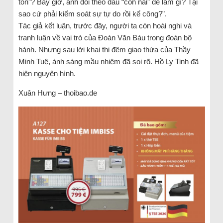
tồn”? Bây giờ, anh đòi theo dấu “con nai” để làm gì? Tại
sao cứ phải kiểm soát sự tự do rồi kể công?”.
Tác giả kết luận, trước đây, người ta còn hoài nghi và
tranh luận về vai trò của Đoàn Văn Báu trong đoàn bộ
hành. Nhưng sau lời khai thị đêm giao thừa của Thầy
Minh Tuệ, ánh sáng mầu nhiệm đã soi rõ. Hồ Ly Tinh đã
hiện nguyên hình.
Xuân Hưng – thoibao.de