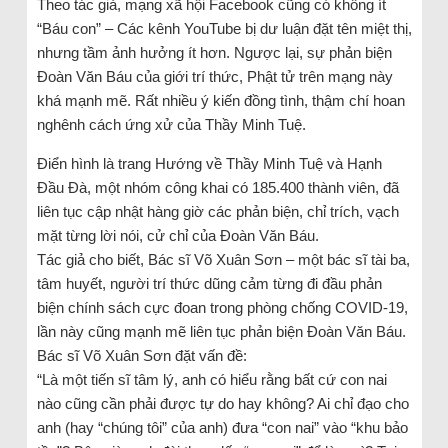
Theo tác giả, mạng xã hội Facebook cũng có không ít
“Báu con” – Các kênh YouTube bị dư luận đặt tên miệt thị,
nhưng tầm ảnh hưởng ít hơn. Ngược lại, sự phản biện
Đoàn Văn Báu của giới trí thức, Phật tử trên mạng này
khá mạnh mẽ. Rất nhiều ý kiến đồng tình, thậm chí hoan
nghênh cách ứng xử của Thầy Minh Tuệ.
Điển hình là trang Hướng về Thầy Minh Tuệ và Hạnh
Đầu Đà, một nhóm công khai có 185.400 thành viên, đã
liên tục cập nhật hàng giờ các phản biện, chỉ trích, vạch
mặt từng lời nói, cử chỉ của Đoàn Văn Báu.
Tác giả cho biết, Bác sĩ Võ Xuân Sơn – một bác sĩ tài ba,
tâm huyết, người trí thức dũng cảm từng đi đầu phản
biện chính sách cực đoan trong phòng chống COVID-19,
lần này cũng mạnh mẽ liên tục phản biện Đoàn Văn Báu.
Bác sĩ Võ Xuân Sơn đặt vấn đề:
“Là một tiến sĩ tâm lý, anh có hiểu rằng bất cứ con nai
nào cũng cần phải được tự do hay không? Ai chỉ đạo cho
anh (hay “chúng tôi” của anh) đưa “con nai” vào “khu bảo