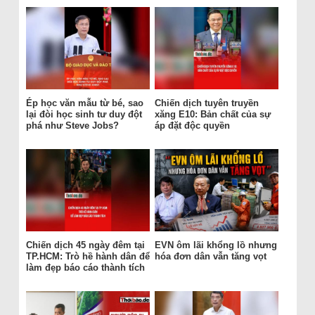
Ép học văn mẫu từ bé, sao
Chiến dịch tuyên truyền
lại đòi học sinh tư duy đột
xăng E10: Bản chất của sự
phá như Steve Jobs?
áp đặt độc quyền
Chiến dịch 45 ngày đêm tại
EVN ôm lãi khổng lồ nhưng
TP.HCM: Trò hề hành dân để
hóa đơn dân vẫn tăng vọt
làm đẹp báo cáo thành tích