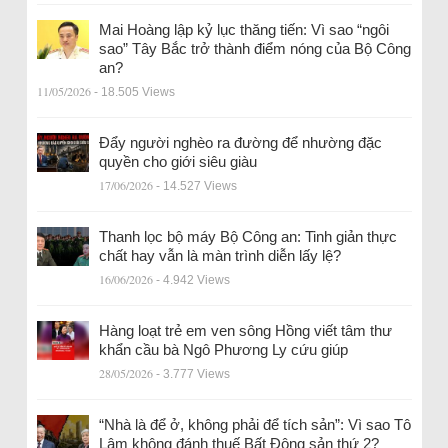
Mai Hoàng lập kỷ lục thăng tiến: Vì sao “ngôi
sao” Tây Bắc trở thành điểm nóng của Bộ Công
an?
11/05/2026
- 18.505 Views
Đẩy người nghèo ra đường để nhường đặc
quyền cho giới siêu giàu
17/06/2026
- 14.527 Views
Thanh lọc bộ máy Bộ Công an: Tinh giản thực
chất hay vẫn là màn trình diễn lấy lệ?
16/06/2026
- 4.942 Views
Hàng loạt trẻ em ven sông Hồng viết tâm thư
khẩn cầu bà Ngô Phương Ly cứu giúp
28/05/2026
- 3.777 Views
“Nhà là để ở, không phải để tích sản”: Vì sao Tô
Lâm không đánh thuế Bất Động sản thứ 2?