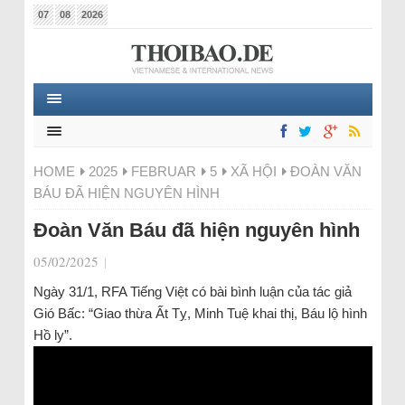
07
08
2026
HOME
2025
FEBRUAR
5
XÃ HỘI
ĐOÀN VĂN
BÁU ĐÃ HIỆN NGUYÊN HÌNH
Đoàn Văn Báu đã hiện nguyên hình
05/02/2025
|
Ngày 31/1, RFA Tiếng Việt có bài bình luận của tác giả
Gió Bấc: “Giao thừa Ất Tỵ, Minh Tuệ khai thị, Báu lộ hình
Hồ ly”.