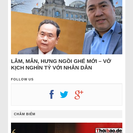
LÂM, MẪN, HƯNG NGỒI GHẾ MỚI – VỞ
KỊCH NGHÌN TỶ VỚI NHÂN DÂN
FOLLOW US
CHÂM BIẾM