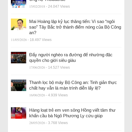
15/02/2018
- 24.047 Views
Mai Hoàng lập kỷ lục thăng tiến: Vì sao “ngôi
sao” Tây Bắc trở thành điểm nóng của Bộ Công
an?
11/05/2026
- 18.497 Views
Đẩy người nghèo ra đường để nhường đặc
quyền cho giới siêu giàu
17/06/2026
- 14.527 Views
Thanh lọc bộ máy Bộ Công an: Tinh giản thực
chất hay vẫn là màn trình diễn lấy lệ?
16/06/2026
- 4.939 Views
Hàng loạt trẻ em ven sông Hồng viết tâm thư
khẩn cầu bà Ngô Phương Ly cứu giúp
28/05/2026
- 3.768 Views