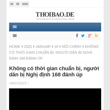
06
08
2026
HOME
2025
JANUAR
10
NỘI CHÍNH
KHÔNG
CÓ THỜI GIAN CHUẨN BỊ, NGƯỜI DÂN BỊ NGHỊ
ĐỊNH 168 ĐÁNH ÚP
Không có thời gian chuẩn bị, người
dân bị Nghị định 168 đánh úp
10/01/2025
|