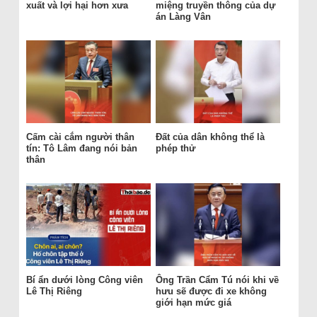
xuất và lợi hại hơn xưa
miệng truyền thông của dự
án Làng Vân
Cấm cài cắm người thân
Đất của dân không thể là
tín: Tô Lâm đang nói bản
phép thử
thân
Bí ẩn dưới lòng Công viên
Ông Trần Cẩm Tú nói khi về
Lê Thị Riêng
hưu sẽ được đi xe không
giới hạn mức giá