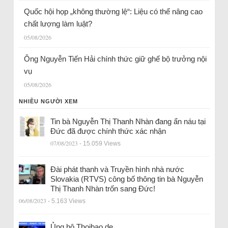
Quốc hội họp „không thường lệ“: Liệu có thể nâng cao
chất lượng làm luật?
05/08/2026
Ông Nguyễn Tiến Hải chính thức giữ ghế bộ trưởng nội
vụ
05/08/2026
NHIỀU NGƯỜI XEM
Tin bà Nguyễn Thị Thanh Nhàn đang ẩn náu tại
Đức đã được chính thức xác nhận
07/08/2023
- 15.059 Views
Đài phát thanh và Truyền hình nhà nước
Slovakia (RTVS) công bố thông tin bà Nguyễn
Thị Thanh Nhàn trốn sang Đức!
06/08/2023
- 5.163 Views
Ủng hộ Thoibao.de