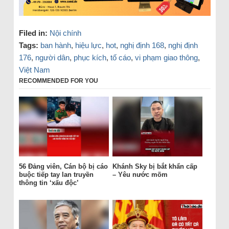
Filed in:
Nội chính
Tags:
ban hành
,
hiệu lực
,
hot
,
nghị định 168
,
nghị định
176
,
người dân
,
phục kích
,
tố cáo
,
vi phạm giao thông
,
Việt Nam
RECOMMENDED FOR YOU
56 Đảng viên, Cán bộ bị cáo
Khánh Sky bị bắt khẩn cấp
buộc tiếp tay lan truyền
– Yêu nước mõm
thông tin ‘xấu độc’