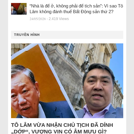
“Nhà là để ở, không phải để tích sản”: Vì sao Tô
Lâm không đánh thuế Bất Động sản thứ 2?
24/05/2026
- 2.419 Views
TRUYỀN HÌNH
TÔ LÂM VỪA NHẬN CHỦ TỊCH ĐÃ DÍNH
„DỚP“, VƯỢNG VIN CÓ ÂM MƯU GÌ?