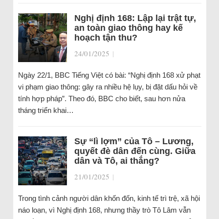
Nghị định 168: Lập lại trật tự,
an toàn giao thông hay kế
hoạch tận thu?
24/01/2025
|
Ngày 22/1, BBC Tiếng Việt có bài: “Nghị định 168 xử phạt
vi phạm giao thông: gây ra nhiều hệ lụy, bị đặt dấu hỏi về
tính hợp pháp”. Theo đó, BBC cho biết, sau hơn nửa
tháng triển khai…
Sự “lì lợm” của Tô – Lương,
quyết đè dân đến cùng. Giữa
dân và Tô, ai thắng?
21/01/2025
|
Trong tình cảnh người dân khốn đốn, kinh tế trì trệ, xã hội
náo loạn, vì Nghị định 168, nhưng thầy trò Tô Lâm vẫn