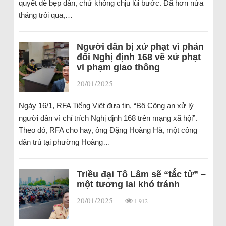
quyết đè bẹp dân, chứ không chịu lùi bước. Đã hơn nửa
tháng trôi qua,…
Người dân bị xử phạt vì phản
đối Nghị định 168 về xử phạt
vi phạm giao thông
20/01/2025
|
Ngày 16/1, RFA Tiếng Việt đưa tin, “Bộ Công an xử lý
người dân vì chỉ trích Nghị định 168 trên mạng xã hội”.
Theo đó, RFA cho hay, ông Đặng Hoàng Hà, một công
dân trú tại phường Hoàng…
Triều đại Tô Lâm sẽ “tắc tử” –
một tương lai khó tránh
20/01/2025
|
|
1.912