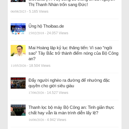
Thị Thanh Nhàn trốn sang Đức!
06/08/2023
- 5.165 Views
Ủng hộ Thoibao.de
15/02/2018
- 24.057 Views
Mai Hoàng lập kỷ lục thăng tiến: Vì sao “ngôi
sao” Tây Bắc trở thành điểm nóng của Bộ Công
an?
11/05/2026
- 18.504 Views
Đẩy người nghèo ra đường để nhường đặc
quyền cho giới siêu giàu
17/06/2026
- 14.527 Views
Thanh lọc bộ máy Bộ Công an: Tinh giản thực
chất hay vẫn là màn trình diễn lấy lệ?
16/06/2026
- 4.942 Views