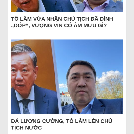
TÔ LÂM VỪA NHẬN CHỦ TỊCH ĐÃ DÍNH
„DỚP“, VƯỢNG VIN CÓ ÂM MƯU GÌ?
ĐÁ LƯƠNG CƯỜNG, TÔ LÂM LÊN CHỦ
TỊCH NƯỚC