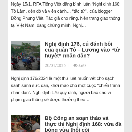
Ngày 15/1, RFA Tiếng Việt đăng bình luận “Nghị định 168:
Tô Lâm, đèn đỏ và viễn cảnh… “tắc tử”’, của blogger
Đồng Phụng Việt. Tác giả cho rằng, hiện trạng giao thông
tại Việt Nam, đang chứng minh, Nghị…
Nghị định 176, cú đánh bồi
của quân Tô – Lương vào “tử
huyệt” nhân dân?
20/01/2025
|
|
5.658
Nghị định 176/2024 là một thứ luật muốn vét cho sạch
sành sanh sức dân, khơi mào cho một cuộc “chiến tranh
nhân dân”. Nghị định 176 quy định, người báo cáo vi
phạm giao thông sẽ được thưởng theo…
Bộ Công an soạn thảo và
thực thi Nghị định 168: vừa đá
bóng vừa thổi còi