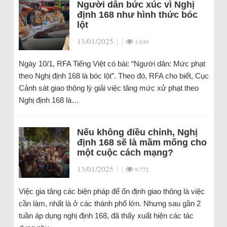
Người dân bức xúc vì Nghị
định 168 như hình thức bóc
lột
13/01/2025
|
|
1.039
Ngày 10/1, RFA Tiếng Việt có bài: “Người dân: Mức phạt
theo Nghị định 168 là bóc lột”. Theo đó, RFA cho biết, Cục
Cảnh sát giao thông lý giải việc tăng mức xử phạt theo
Nghị định 168 là…
Nếu không điều chỉnh, Nghị
định 168 sẽ là mầm mống cho
một cuộc cách mạng?
13/01/2025
|
|
9.772
Việc gia tăng các biện pháp để ổn định giao thông là việc
cần làm, nhất là ở các thành phố lớn. Nhưng sau gần 2
tuần áp dụng nghị định 168, đã thấy xuất hiện các tác