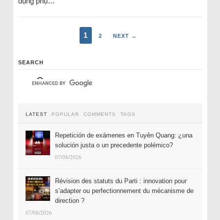
dụng phụ…
1
2
NEXT →
SEARCH
LATEST
POPULAR
COMMENTS
TAGS
Repetición de exámenes en Tuyên Quang: ¿una
solución justa o un precedente polémico?
07/08/2026
Révision des statuts du Parti : innovation pour
s’adapter ou perfectionnement du mécanisme de
direction ?
07/08/2026