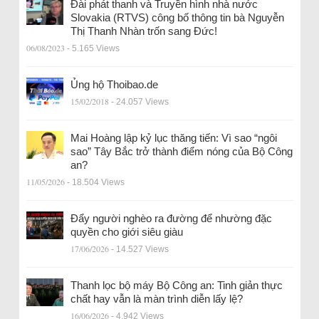
Đài phát thanh và Truyền hình nhà nước
Slovakia (RTVS) công bố thông tin bà Nguyễn
Thị Thanh Nhàn trốn sang Đức!
06/08/2023
- 5.165 Views
Ủng hộ Thoibao.de
15/02/2018
- 24.057 Views
Mai Hoàng lập kỷ lục thăng tiến: Vì sao “ngôi
sao” Tây Bắc trở thành điểm nóng của Bộ Công
an?
11/05/2026
- 18.504 Views
Đẩy người nghèo ra đường để nhường đặc
quyền cho giới siêu giàu
17/06/2026
- 14.527 Views
Thanh lọc bộ máy Bộ Công an: Tinh giản thực
chất hay vẫn là màn trình diễn lấy lệ?
16/06/2026
- 4.942 Views