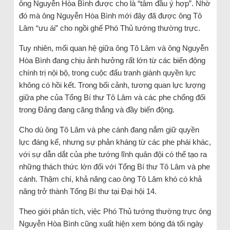
ông Nguyễn Hòa Bình được cho là “tâm đầu ý hợp”. Nhờ
đó mà ông Nguyễn Hòa Bình mới đây đã được ông Tô
Lâm “ưu ái” cho ngồi ghế Phó Thủ tướng thường trực.
Tuy nhiên, mối quan hệ giữa ông Tô Lâm và ông Nguyễn
Hòa Bình đang chịu ảnh hưởng rất lớn từ các biến động
chính trị nội bộ, trong cuộc đấu tranh giành quyền lực
không có hồi kết. Trong bối cảnh, tương quan lực lượng
giữa phe của Tổng Bí thư Tô Lâm và các phe chống đối
trong Đảng đang căng thẳng và đầy biến động.
Cho dù ông Tô Lâm và phe cánh đang nắm giữ quyền
lực đáng kể, nhưng sự phản kháng từ các phe phái khác,
với sự dẫn dắt của phe tướng lĩnh quân đội có thể tạo ra
những thách thức lớn đối với Tổng Bí thư Tô Lâm và phe
cánh. Thậm chí, khả năng cao ông Tô Lâm khó có khả
năng trở thành Tổng Bí thư tại Đại hội 14.
Theo giới phân tích, việc Phó Thủ tướng thường trực ông
Nguyễn Hòa Bình cũng xuất hiện xem bóng đá tối ngày