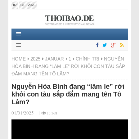
07
08
2026
HOME
2025
JANUAR
1
CHÍNH TRỊ
NGUYỄN
HÒA BÌNH ĐANG “LĂM LE” RỜI KHỎI CON TÀU SẮP
ĐẮM MANG TÊN TÔ LÂM?
Nguyễn Hòa Bình đang “lăm le” rời
khỏi con tàu sắp đắm mang tên Tô
Lâm?
01/01/2025
|
|
15.368