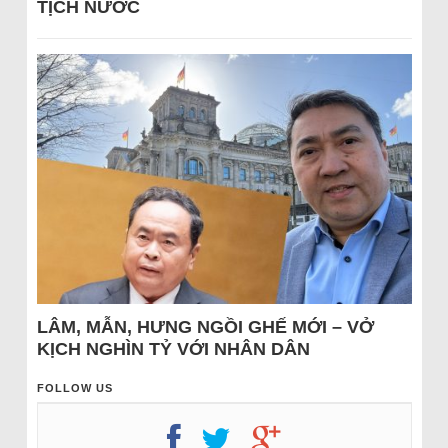
TỊCH NƯỚC
LÂM, MẪN, HƯNG NGỒI GHẾ MỚI – VỞ
KỊCH NGHÌN TỶ VỚI NHÂN DÂN
FOLLOW US