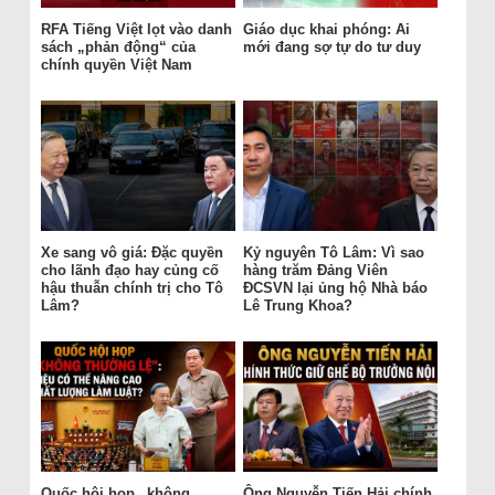
RFA Tiếng Việt lọt vào danh
Giáo dục khai phóng: Ai
sách „phản động“ của
mới đang sợ tự do tư duy
chính quyền Việt Nam
Xe sang vô giá: Đặc quyền
Kỷ nguyên Tô Lâm: Vì sao
cho lãnh đạo hay củng cố
hàng trăm Đảng Viên
hậu thuẫn chính trị cho Tô
ĐCSVN lại ủng hộ Nhà báo
Lâm?
Lê Trung Khoa?
Quốc hội họp „không
Ông Nguyễn Tiến Hải chính