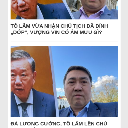
TÔ LÂM VỪA NHẬN CHỦ TỊCH ĐÃ DÍNH
„DỚP“, VƯỢNG VIN CÓ ÂM MƯU GÌ?
ĐÁ LƯƠNG CƯỜNG, TÔ LÂM LÊN CHỦ