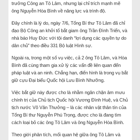
trưởng Công an Tô Lâm, nhưng lại chỉ trích mạnh mẽ
ông Nguyễn Hòa Bình về năng lực và trình độ.
Đây chính là lý do, ngày 7/6, Tổng Bí thư Tô Lâm đã chỉ
đạo Bộ Công an khởi tố bắt giam ông Trần Đình Triển, và
nhà báo Huy Đức với tội danh “lợi dụng các quyền tự do
dân chủ” theo điều 331 Bộ luật Hình sự.
Ngoài ra, trong một số vụ việc, cả 2 ông Tô Lâm, và Hòa
Bình đã cùng tham gia xử lý các vấn đề liên quan đến
pháp luật và an ninh. Chẳng hạn, điển hình là trong vụ bắt
giữ cựu Đại biểu Quốc hội Lưu Bình Nhưỡng.
Việc bắt giữ này được cho là nhằm ngăn chặn âm mưu
chính trị của Chủ tịch Quốc hội Vương Đình Huệ, và Chủ
tịch nước Võ Văn Thưởng – là các nhân vật thân tín của
Tổng Bí thư Nguyễn Phú Trọng, được cho là đang tìm
cách loại bỏ các ông Tô Lâm và ông Nguyễn Hòa Bình.
Theo giới phân tích, mối quan hệ giữa ông Tô Lâm và