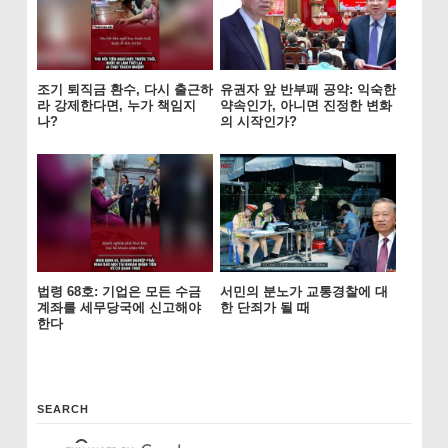
조기 퇴직금 환수, 다시 출근하
유권자 앞 반부패 공약: 익숙한
라 강제한다면, 누가 책임지
약속인가, 아니면 진정한 변화
나?
의 시작인가?
법령 68호: 기업은 모든 수금
서민의 분노가 교통경찰에 대
계좌를 세무당국에 신고해야
한 단죄가 될 때
한다
SEARCH