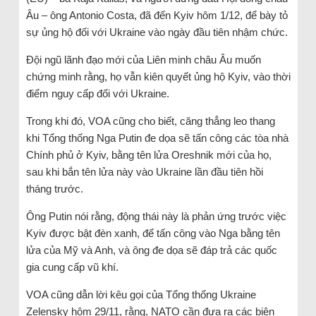
Âu – ông Antonio Costa, đã đến Kyiv hôm 1/12, để bày tỏ
sự ủng hộ đối với Ukraine vào ngày đầu tiên nhậm chức.
Đội ngũ lãnh đạo mới của Liên minh châu Âu muốn
chứng minh rằng, họ vẫn kiên quyết ủng hộ Kyiv, vào thời
điểm nguy cấp đối với Ukraine.
Trong khi đó, VOA cũng cho biết, căng thẳng leo thang
khi Tổng thống Nga Putin đe dọa sẽ tấn công các tòa nhà
Chính phủ ở Kyiv, bằng tên lửa Oreshnik mới của họ,
sau khi bắn tên lửa này vào Ukraine lần đầu tiên hồi
tháng trước.
Ông Putin nói rằng, động thái này là phản ứng trước việc
Kyiv được bật đèn xanh, để tấn công vào Nga bằng tên
lửa của Mỹ và Anh, và ông đe dọa sẽ đáp trả các quốc
gia cung cấp vũ khí.
VOA cũng dẫn lời kêu gọi của Tổng thống Ukraine
Zelensky hôm 29/11, rằng, NATO cần đưa ra các biện