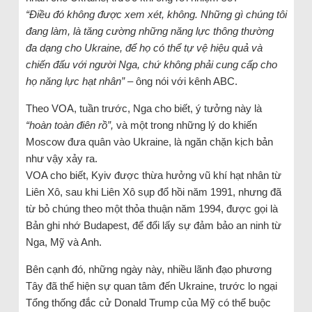
“Điều đó không được xem xét, không. Những gì chúng tôi
đang làm, là tăng cường những năng lực thông thường
đa dạng cho Ukraine, để họ có thể tự vệ hiệu quả và
chiến đấu với người Nga, chứ không phải cung cấp cho
họ năng lực hạt nhân” –
ông nói với kênh ABC.
Theo VOA, tuần trước, Nga cho biết, ý tưởng này là
“hoàn toàn điên rồ”,
và một trong những lý do khiến
Moscow đưa quân vào Ukraine, là ngăn chặn kịch bản
như vậy xảy ra.
VOA cho biết, Kyiv được thừa hưởng vũ khí hạt nhân từ
Liên Xô, sau khi Liên Xô sụp đổ hồi năm 1991, nhưng đã
từ bỏ chúng theo một thỏa thuận năm 1994, được gọi là
Bản ghi nhớ Budapest, để đổi lấy sự đảm bảo an ninh từ
Nga, Mỹ và Anh.
Bên cạnh đó, những ngày này, nhiều lãnh đạo phương
Tây đã thể hiện sự quan tâm đến Ukraine, trước lo ngại
Tổng thống đắc cử Donald Trump của Mỹ có thể buộc