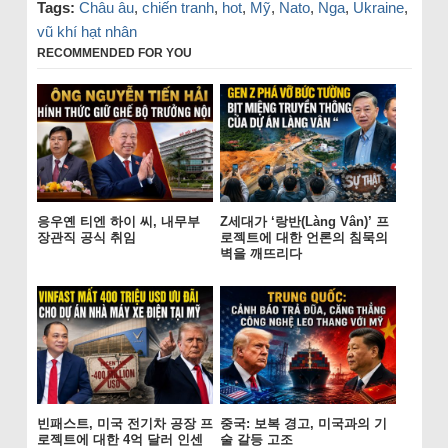
Tags:
Châu âu
,
chiến tranh
,
hot
,
Mỹ
,
Nato
,
Nga
,
Ukraine
,
vũ khí hạt nhân
RECOMMENDED FOR YOU
응우옌 티엔 하이 씨, 내무부
Z세대가 ‘랑반(Làng Vân)’ 프
장관직 공식 취임
로젝트에 대한 언론의 침묵의
벽을 깨뜨리다
빈패스트, 미국 전기차 공장 프
중국: 보복 경고, 미국과의 기
로젝트에 대한 4억 달러 인센
술 갈등 고조