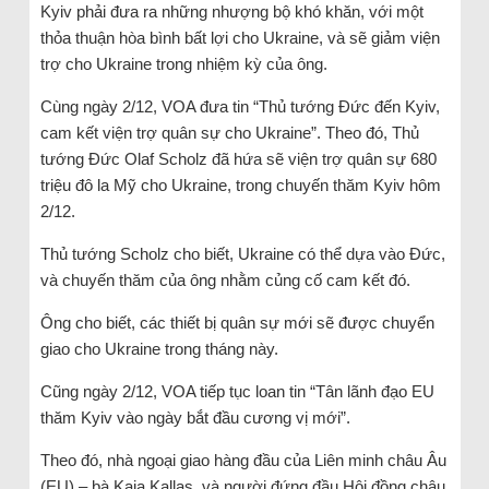
Kyiv phải đưa ra những nhượng bộ khó khăn, với một
thỏa thuận hòa bình bất lợi cho Ukraine, và sẽ giảm viện
trợ cho Ukraine trong nhiệm kỳ của ông.
Cùng ngày 2/12, VOA đưa tin “Thủ tướng Đức đến Kyiv,
cam kết viện trợ quân sự cho Ukraine”. Theo đó, Thủ
tướng Đức Olaf Scholz đã hứa sẽ viện trợ quân sự 680
triệu đô la Mỹ cho Ukraine, trong chuyến thăm Kyiv hôm
2/12.
Thủ tướng Scholz cho biết, Ukraine có thể dựa vào Đức,
và chuyến thăm của ông nhằm củng cố cam kết đó.
Ông cho biết, các thiết bị quân sự mới sẽ được chuyển
giao cho Ukraine trong tháng này.
Cũng ngày 2/12, VOA tiếp tục loan tin “Tân lãnh đạo EU
thăm Kyiv vào ngày bắt đầu cương vị mới”.
Theo đó, nhà ngoại giao hàng đầu của Liên minh châu Âu
(EU) – bà Kaja Kallas, và người đứng đầu Hội đồng châu