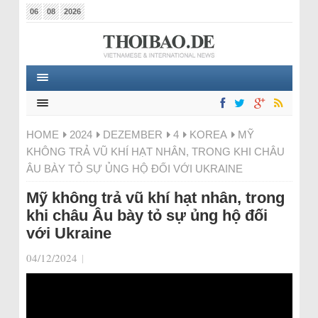
06
08
2026
HOME
2024
DEZEMBER
4
KOREA
MỸ
KHÔNG TRẢ VŨ KHÍ HẠT NHÂN, TRONG KHI CHÂU
ÂU BÀY TỎ SỰ ỦNG HỘ ĐỐI VỚI UKRAINE
Mỹ không trả vũ khí hạt nhân, trong
khi châu Âu bày tỏ sự ủng hộ đối
với Ukraine
04/12/2024
|