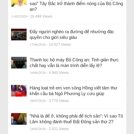
sao” Tây Bắc trở thành điểm nóng của Bộ Công
an?
11/05/2026
- 18.499 Views
Đẩy người nghèo ra đường để nhường đặc
quyền cho giới siêu giàu
17/06/2026
- 14.527 Views
Thanh lọc bộ máy Bộ Công an: Tinh giản thực
chất hay vẫn là màn trình diễn lấy lệ?
16/06/2026
- 4.940 Views
Hàng loạt trẻ em ven sông Hồng viết tâm thư
khẩn cầu bà Ngô Phương Ly cứu giúp
28/05/2026
- 3.770 Views
“Nhà là để ở, không phải để tích sản”: Vì sao Tô
Lâm không đánh thuế Bất Động sản thứ 2?
24/05/2026
- 2.421 Views