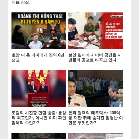
티브 상실
호앙 티 홍 타이에게 징역 6년
보안 필터가 사이버 공간을 시
선고
민들의 공포로 바꾸고 있다
토럼의 시진핑 면담 방중: 통상
돈과 권력의 매트릭스: 400억
적 외교인가, 아니면 이미 짜인
동 재판 뒤에 숨겨진 엄청난 이
암묵적 수인가?
면은 무엇인가?