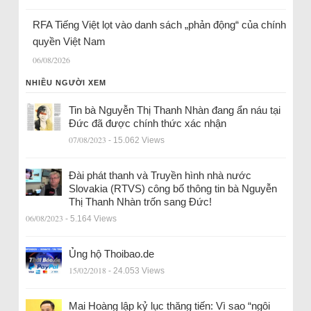
RFA Tiếng Việt lọt vào danh sách „phản động“ của chính
quyền Việt Nam
06/08/2026
NHIỀU NGƯỜI XEM
Tin bà Nguyễn Thị Thanh Nhàn đang ẩn náu tại
Đức đã được chính thức xác nhận
07/08/2023
- 15.062 Views
Đài phát thanh và Truyền hình nhà nước
Slovakia (RTVS) công bố thông tin bà Nguyễn
Thị Thanh Nhàn trốn sang Đức!
06/08/2023
- 5.164 Views
Ủng hộ Thoibao.de
15/02/2018
- 24.053 Views
Mai Hoàng lập kỷ lục thăng tiến: Vì sao “ngôi