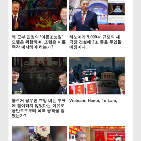
왜 군부 진영의 ‘여론조성원’
하노이가 9,000㎡ 규모의 새
모델은 위험하며, 또럼은 이를
극장 건설에 2조 동을 투입할
즉각 폐지해야 하는가?
예정이다.
블로거 응우옌 호앙 비는 투표
Vietnam, Hanoi, To Lam,
에 참여하지 않았다는 이유로
공안으로부터 폭력 공격을 당
했는가?