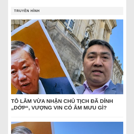
TRUYỀN HÌNH
TÔ LÂM VỪA NHẬN CHỦ TỊCH ĐÃ DÍNH
„DỚP“, VƯỢNG VIN CÓ ÂM MƯU GÌ?