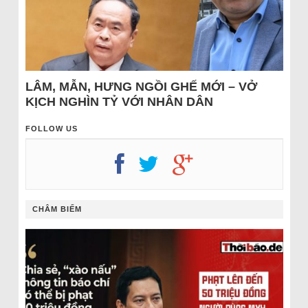
LÂM, MẪN, HƯNG NGỒI GHẾ MỚI – VỞ
KỊCH NGHÌN TỶ VỚI NHÂN DÂN
FOLLOW US
CHÂM BIẾM