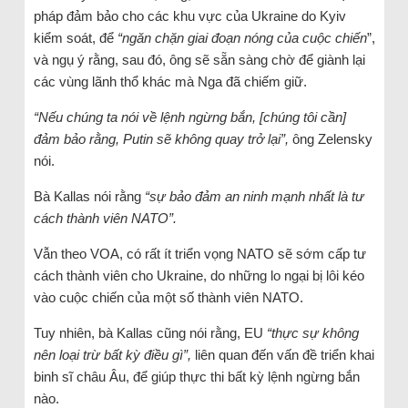
pháp đảm bảo cho các khu vực của Ukraine do Kyiv
kiểm soát, để
“ngăn chặn giai đoạn nóng của cuộc chiến
”,
và ngụ ý rằng, sau đó, ông sẽ sẵn sàng chờ để giành lại
các vùng lãnh thổ khác mà Nga đã chiếm giữ.
“Nếu chúng ta nói về lệnh ngừng bắn, [chúng tôi cần]
đảm bảo rằng, Putin sẽ không quay trở lại”,
ông Zelensky
nói.
Bà Kallas nói rằng
“sự bảo đảm an ninh mạnh nhất là tư
cách thành viên NATO”.
Vẫn theo VOA, có rất ít triển vọng NATO sẽ sớm cấp tư
cách thành viên cho Ukraine, do những lo ngại bị lôi kéo
vào cuộc chiến của một số thành viên NATO.
Tuy nhiên, bà Kallas cũng nói rằng, EU
“thực sự không
nên loại trừ bất kỳ điều gì”,
liên quan đến vấn đề triển khai
binh sĩ châu Âu, để giúp thực thi bất kỳ lệnh ngừng bắn
nào.