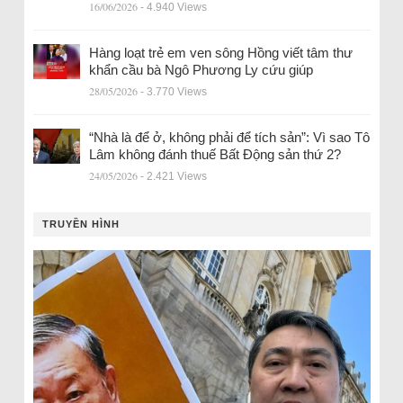
16/06/2026
- 4.940 Views
Hàng loạt trẻ em ven sông Hồng viết tâm thư
khẩn cầu bà Ngô Phương Ly cứu giúp
28/05/2026
- 3.770 Views
“Nhà là để ở, không phải để tích sản”: Vì sao Tô
Lâm không đánh thuế Bất Động sản thứ 2?
24/05/2026
- 2.421 Views
TRUYỀN HÌNH