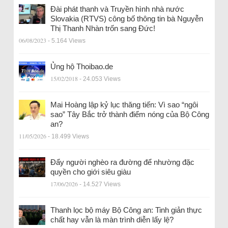
Đài phát thanh và Truyền hình nhà nước
Slovakia (RTVS) công bố thông tin bà Nguyễn
Thị Thanh Nhàn trốn sang Đức!
06/08/2023
- 5.164 Views
Ủng hộ Thoibao.de
15/02/2018
- 24.053 Views
Mai Hoàng lập kỷ lục thăng tiến: Vì sao “ngôi
sao” Tây Bắc trở thành điểm nóng của Bộ Công
an?
11/05/2026
- 18.499 Views
Đẩy người nghèo ra đường để nhường đặc
quyền cho giới siêu giàu
17/06/2026
- 14.527 Views
Thanh lọc bộ máy Bộ Công an: Tinh giản thực
chất hay vẫn là màn trình diễn lấy lệ?