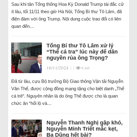
Sau khi tân Tổng thống Hoa Kỳ Donald Trump tái đắc cử
ít lâu, tối 11/11 theo giờ Hà Nội, Tổng Bí thư Tô Lâm, đã
điện đàm với ông Trump. Nội dung cuộc trao đổi có liên
quan đến…
Tổng Bí thư Tô Lâm xử lý
“Thể cá tra” lúc này để dân
nguyền rủa ông Trọng?
16/11/2024
|
|
9.345
Đã từ lâu, cựu Bộ trưởng Bộ Giao thông Vận tải Nguyễn
Văn Thể, được cộng đồng mạng tặng cho biệt danh „Thể
cá trê“. Nguyên nhân là do ông Thể được cho là quan
chức ăn “hối lộ và…
Nguyễn Thanh Nghị gặp khó,
Nguyễn Minh Triết mắc kẹt,
Ba Dũng hết bài?