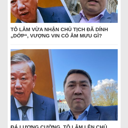
TÔ LÂM VỪA NHẬN CHỦ TỊCH ĐÃ DÍNH
„DỚP“, VƯỢNG VIN CÓ ÂM MƯU GÌ?
ĐÁ LƯƠNG CƯỜNG, TÔ LÂM LÊN CHỦ