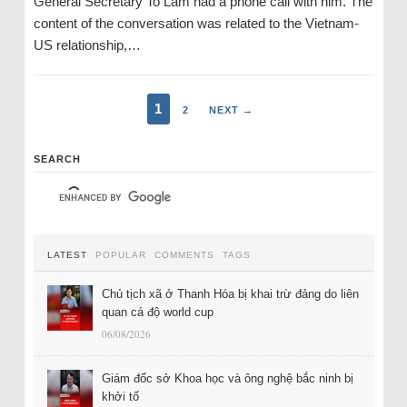
General Secretary To Lam had a phone call with him. The
content of the conversation was related to the Vietnam-
US relationship,…
1
2
NEXT →
SEARCH
LATEST
POPULAR
COMMENTS
TAGS
Chủ tịch xã ở Thanh Hóa bị khai trừ đảng do liên
quan cá độ world cup
06/08/2026
Giám đốc sở Khoa học và ông nghệ bắc ninh bị
khởi tố