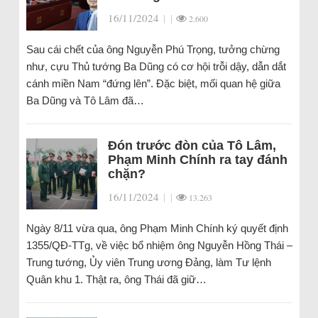
16/11/2024
|
|
2.600
Sau cái chết của ông Nguyễn Phú Trọng, tưởng chừng
như, cựu Thủ tướng Ba Dũng có cơ hội trỗi dậy, dẫn dắt
cánh miền Nam “đứng lên”. Đặc biệt, mối quan hệ giữa
Ba Dũng và Tô Lâm đã…
Đón trước đòn của Tô Lâm,
Phạm Minh Chính ra tay đánh
chặn?
16/11/2024
|
|
13.263
Ngày 8/11 vừa qua, ông Phạm Minh Chính ký quyết định
1355/QĐ-TTg, về việc bổ nhiệm ông Nguyễn Hồng Thái –
Trung tướng, Ủy viên Trung ương Đảng, làm Tư lệnh
Quân khu 1. Thật ra, ông Thái đã giữ…