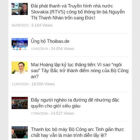
Đài phát thanh và Truyền hình nhà nước
Slovakia (RTVS) công bố thông tin bà Nguyễn
Thị Thanh Nhàn trốn sang Đức!
06/08/2023
- 5.164 Views
Ủng hộ Thoibao.de
15/02/2018
- 24.054 Views
Mai Hoàng lập kỷ lục thăng tiến: Vì sao “ngôi
sao” Tây Bắc trở thành điểm nóng của Bộ Công
an?
11/05/2026
- 18.500 Views
Đẩy người nghèo ra đường để nhường đặc
quyền cho giới siêu giàu
17/06/2026
- 14.527 Views
Thanh lọc bộ máy Bộ Công an: Tinh giản thực
chất hay vẫn là màn trình diễn lấy lệ?