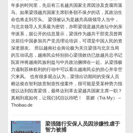
年多的时间里，先后有三名越共国家主席因涉及贪腐而落
马。如果梁强越共国家主席职务朝不保夕的话，其政治生
命也将走到尽头。 梁强被认为是越共高级领导人当中，
与北京领导人关系最为密切，亦即梁强是越共政坛中的亲
华派系，据公开的信息显示，梁强作为越共干部党员曾两
次前往中国参加共产党员理论培训，可谓是中国人民的资
深老朋友。 所以越南社会舆论极为关注梁强与北京当局
的互动讯息，越南民众特别担心梁强效仿已故越共总书记
阮富仲将越南民族利益与中共政治捆绑在一起。从梁强极
力遏制苏林权利的行动中可以看出越南民众的担心并非空
穴来风。 也有很多观点认为，梁强出访期间的安保人员
赖达俊在智利故意制造性侵案件，很可能是受某种势力指
使以达到陷害梁强，最终达到革去梁越共国家主席一职？
真相到底如何，让我们拭目以待吧！ 茶媚（Trà My） –
Thoibao.de
梁强随行安保人员因涉嫌性虐于
智力被捕