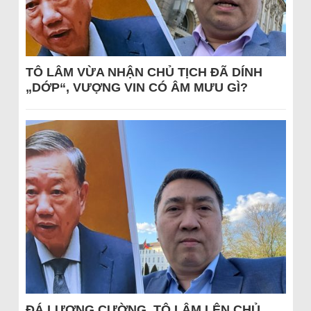
TÔ LÂM VỪA NHẬN CHỦ TỊCH ĐÃ DÍNH
„DỚP“, VƯỢNG VIN CÓ ÂM MƯU GÌ?
ĐÁ LƯƠNG CƯỜNG, TÔ LÂM LÊN CHỦ