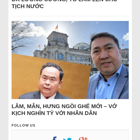
TỊCH NƯỚC
LÂM, MẪN, HƯNG NGỒI GHẾ MỚI – VỞ
KỊCH NGHÌN TỶ VỚI NHÂN DÂN
FOLLOW US