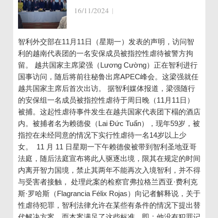
16/11/2024
|
智利外交部在11月11日（星期一）发表的声明，访问智
利的越南代表团的一名安保成员被指控性虐待被警方拘
留。 越共国家主席梁强（Lương Cường）正在智利进行
国事访问，随后将前往秘鲁出席APEC峰会。这梁强就任
越共国家主席后首次出访。 据智利媒体报道，梁强随行
的安保组一名成员被指控性虐待于周日晚（11月11日）
被捕。这起性虐待事件发生在越共国家代表团下榻的酒店
内。被捕者名为赖德俊（Lai Đức Tuấn），现年59岁，被
指控在未经同意的情况下实行性虐待一名14岁以上少
女。 11 月 11 日星期一下午赖德俊被带到智利圣地亚哥
法庭，随后法庭宣布将此人驱逐出境，限其在规定的时间
内离开智力国境，禁止其两年不能再次入境智利，并不得
与受害者接触， 处理此案的检察官弗拉格兰西亚·费利克
斯·罗哈斯（Flagrancia Félix Rojas）向记者解释说，关于
性虐待犯罪，智利法律允许在某些有条件的情况下提出替
代解决方案，而本案满足了这些标准，即：他没有犯罪记