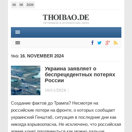
06
08
2026
16. NOVEMBER 2024
TAG:
Украина заявляет о
беспрецедентных потерях
России
16/11/2024
|
Создание фактов до Трампа? Несмотря на
российские потери на фронте, о которых сообщает
украинский Генштаб, ситуация в последние дни как
никогда взрывоопасна. Не исключено, что российская
армия хочет продвинуться как можно дальше,