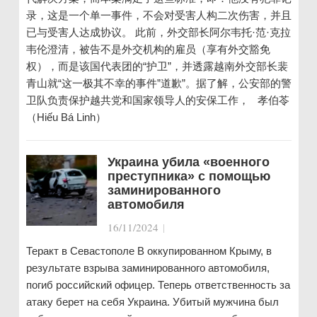
录，这是一个单一事件，不会对受害人构二次伤害，并且
已与受害人达成协议。 此前，外交部长阿尔韦托·范·克拉
韦伦澄清，被告不是外交机构的雇员（享有外交豁免
权），而是该国代表团的“护卫”，并透露越南外交部长裴
青山就“这一极其不幸的事件”道歉”。据了解，公安部的警
卫队负责保护越共党和国家领导人的安保工作， 孝伯苓
（Hiếu Bá Linh）
Украина убила «военного
преступника» с помощью
заминированного
автомобиля
16/11/2024
|
Теракт в Севастополе В оккупированном Крыму, в
результате взрыва заминированного автомобиля,
погиб российский офицер. Теперь ответственность за
атаку берет на себя Украина. Убитый мужчина был