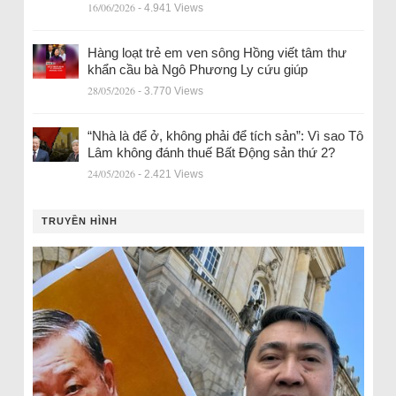
16/06/2026
- 4.941 Views
Hàng loạt trẻ em ven sông Hồng viết tâm thư
khẩn cầu bà Ngô Phương Ly cứu giúp
28/05/2026
- 3.770 Views
“Nhà là để ở, không phải để tích sản”: Vì sao Tô
Lâm không đánh thuế Bất Động sản thứ 2?
24/05/2026
- 2.421 Views
TRUYỀN HÌNH