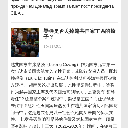
прежде чем Дональд Трамп займет пост президента
США.…
梁强是否丢掉越共国家主席的椅
子？
16/11/2024
|
越共国家主席梁强（Lương Cường）作为国家元首第一
次出访南美国家就卷入了性丑闻，其随行安保人员上即校
赖得俊（Lại Đắc Tuấn）在出访智利期间涉嫌性侵而被警
方逮捕。 越南舆论提出质疑，此性侵案件过程中，梁强
作为越共国家主席及代表团最高领导人，是否负有“领导
责任”？还是整个案件过程中，梁强是主谋？而让保镖出
来代罪？这种性丑闻案居然发生在越共国家访问团出国访
问当中，这是越共有史以来社会舆论闻所未闻的惊人案
件。 此案是否影响到梁强的信誉及对其国家主席一职是
否有影响？越共十三大（2021–2026年）期间，在短短三