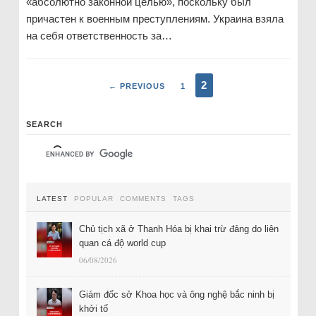
«абсолютно законной целью», поскольку был
причастен к военным преступлениям. Украина взяла
на себя ответственность за…
2
← PREVIOUS
1
SEARCH
LATEST
POPULAR
COMMENTS
TAGS
Chủ tịch xã ở Thanh Hóa bị khai trừ đảng do liên
quan cá độ world cup
06/08/2026
Giám đốc sở Khoa học và ông nghệ bắc ninh bị
khởi tố