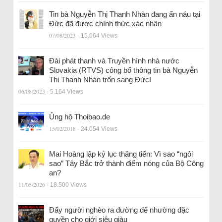
Tin bà Nguyễn Thị Thanh Nhàn đang ẩn náu tại
Đức đã được chính thức xác nhận
07/08/2023
- 15.064 Views
Đài phát thanh và Truyền hình nhà nước
Slovakia (RTVS) công bố thông tin bà Nguyễn
Thị Thanh Nhàn trốn sang Đức!
06/08/2023
- 5.164 Views
Ủng hộ Thoibao.de
15/02/2018
- 24.054 Views
Mai Hoàng lập kỷ lục thăng tiến: Vì sao “ngôi
sao” Tây Bắc trở thành điểm nóng của Bộ Công
an?
11/05/2026
- 18.500 Views
Đẩy người nghèo ra đường để nhường đặc
quyền cho giới siêu giàu