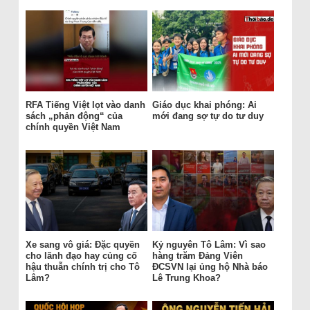
RFA Tiếng Việt lọt vào danh
Giáo dục khai phóng: Ai
sách „phản động“ của
mới đang sợ tự do tư duy
chính quyền Việt Nam
Xe sang vô giá: Đặc quyền
Kỷ nguyên Tô Lâm: Vì sao
cho lãnh đạo hay củng cố
hàng trăm Đảng Viên
hậu thuẫn chính trị cho Tô
ĐCSVN lại ủng hộ Nhà báo
Lâm?
Lê Trung Khoa?