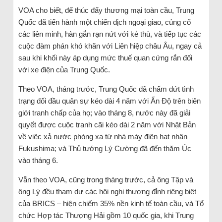
VOA cho biết, để thúc đẩy thương mại toàn cầu, Trung
Quốc đã tiến hành một chiến dịch ngoại giao, củng cố
các liên minh, hàn gắn rạn nứt với kẻ thù, và tiếp tục các
cuộc đàm phán khó khăn với Liên hiệp châu Âu, ngay cả
sau khi khối này áp dụng mức thuế quan cứng rắn đối
với xe điện của Trung Quốc.
Theo VOA, tháng trước, Trung Quốc đã chấm dứt tình
trạng đối đầu quân sự kéo dài 4 năm với Ấn Độ trên biên
giới tranh chấp của họ; vào tháng 8, nước này đã giải
quyết được cuộc tranh cãi kéo dài 2 năm với Nhật Bản
về việc xả nước phóng xạ từ nhà máy điện hạt nhân
Fukushima; và Thủ tướng Lý Cường đã đến thăm Úc
vào tháng 6.
Vẫn theo VOA, cũng trong tháng trước, cả ông Tập và
ông Lý đều tham dự các hội nghị thượng đỉnh riêng biệt
của BRICS – hiện chiếm 35% nền kinh tế toàn cầu, và Tổ
chức Hợp tác Thượng Hải gồm 10 quốc gia, khi Trung