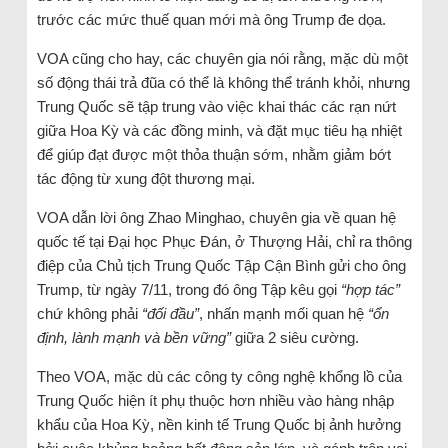
trước các mức thuế quan mới mà ông Trump đe dọa.
VOA cũng cho hay, các chuyên gia nói rằng, mặc dù một
số động thái trả đũa có thể là không thể tránh khỏi, nhưng
Trung Quốc sẽ tập trung vào việc khai thác các rạn nứt
giữa Hoa Kỳ và các đồng minh, và đặt mục tiêu hạ nhiệt
để giúp đạt được một thỏa thuận sớm, nhằm giảm bớt
tác động từ xung đột thương mại.
VOA dẫn lời ông Zhao Minghao, chuyên gia về quan hệ
quốc tế tại Đại học Phục Đán, ở Thượng Hải, chỉ ra thông
điệp của Chủ tịch Trung Quốc Tập Cận Bình gửi cho ông
Trump, từ ngày 7/11, trong đó ông Tập kêu gọi
“hợp tác”
chứ không phải
“đối đầu”
, nhấn mạnh mối quan hệ
“ổn
định, lành mạnh và bền vững”
giữa 2 siêu cường.
Theo VOA, mặc dù các công ty công nghệ khổng lồ của
Trung Quốc hiện ít phụ thuộc hơn nhiều vào hàng nhập
khẩu của Hoa Kỳ, nền kinh tế Trung Quốc bị ảnh hưởng