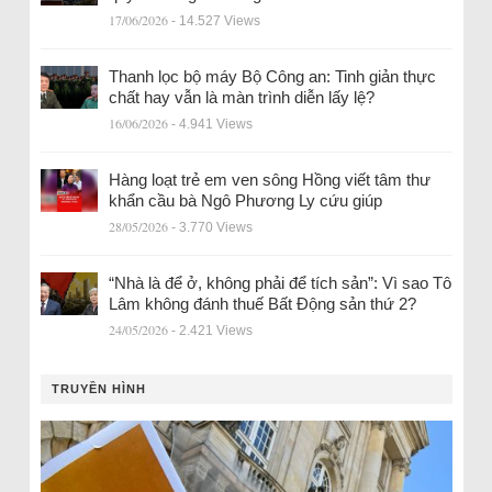
17/06/2026
- 14.527 Views
Thanh lọc bộ máy Bộ Công an: Tinh giản thực
chất hay vẫn là màn trình diễn lấy lệ?
16/06/2026
- 4.941 Views
Hàng loạt trẻ em ven sông Hồng viết tâm thư
khẩn cầu bà Ngô Phương Ly cứu giúp
28/05/2026
- 3.770 Views
“Nhà là để ở, không phải để tích sản”: Vì sao Tô
Lâm không đánh thuế Bất Động sản thứ 2?
24/05/2026
- 2.421 Views
TRUYỀN HÌNH