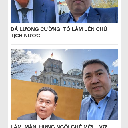
ĐÁ LƯƠNG CƯỜNG, TÔ LÂM LÊN CHỦ
TỊCH NƯỚC
LÂM, MẪN, HƯNG NGỒI GHẾ MỚI – VỞ