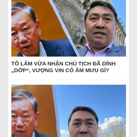
TÔ LÂM VỪA NHẬN CHỦ TỊCH ĐÃ DÍNH
„DỚP“, VƯỢNG VIN CÓ ÂM MƯU GÌ?