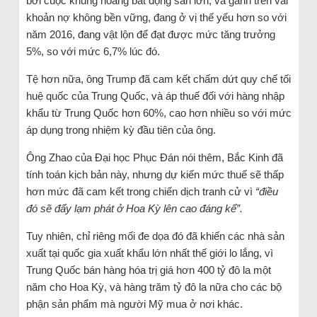
bởi cuộc khủng hoảng bất động sản lớn, và gánh trên vai
khoản nợ không bền vững, đang ở vị thế yếu hơn so với
năm 2016, đang vật lộn để đạt được mức tăng trưởng
5%, so với mức 6,7% lúc đó.
Tệ hơn nữa, ông Trump đã cam kết chấm dứt quy chế tối
huệ quốc của Trung Quốc, và áp thuế đối với hàng nhập
khẩu từ Trung Quốc hơn 60%, cao hơn nhiều so với mức
áp dụng trong nhiệm kỳ đầu tiên của ông.
Ông Zhao của Đại học Phục Đán nói thêm, Bắc Kinh đã
tính toán kịch bản này, nhưng dự kiến mức thuế sẽ thấp
hơn mức đã cam kết trong chiến dịch tranh cử vì
“điều
đó sẽ đẩy lạm phát ở Hoa Kỳ lên cao đáng kể”.
Tuy nhiên, chỉ riêng mối đe dọa đó đã khiến các nhà sản
xuất tại quốc gia xuất khẩu lớn nhất thế giới lo lắng, vì
Trung Quốc bán hàng hóa trị giá hơn 400 tỷ đô la một
năm cho Hoa Kỳ, và hàng trăm tỷ đô la nữa cho các bộ
phận sản phẩm mà người Mỹ mua ở nơi khác.