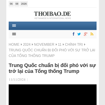
06
08
2026
HOME
2024
NOVEMBER
11
CHÍNH TRỊ
TRUNG QUỐC CHUẨN BỊ ĐỐI PHÓ VỚI SỰ TRỞ LẠI
CỦA TỔNG THỐNG TRUMP
Trung Quốc chuẩn bị đối phó với sự
trở lại của Tổng thống Trump
11/11/2024
|