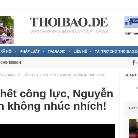
 đã được chính thức xác nhận
3 Jahren ago
XÃ HỘI
PHÁP LUẬT
TV&RADIO
LIÊN HỆ
TÀI TRỢ CHO THOIBAO.D
CHINESISCH
F
ŨNG DÙNG HẾT CÔNG LỰC, NGUYỄN THANH NGHỊ VẪN KHÔNG NHÚC
SEARC
hết công lực, Nguyễn
n không nhúc nhích!
LAT