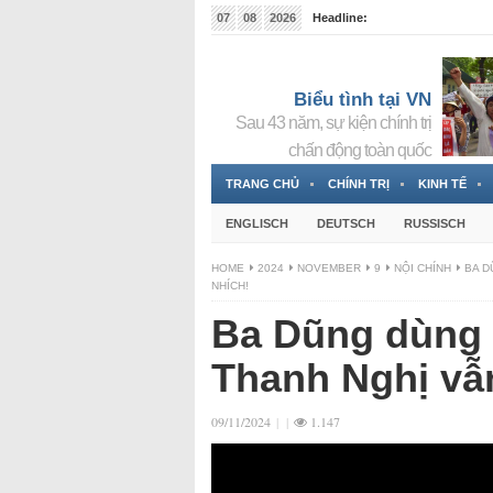
07
08
2026
Headline:
Tin bà Nguyễn Thị Thanh Nhàn đang ẩn náu tại Đức
Biểu tình tại VN
Sau 43 năm, sự kiện chính trị
chấn động toàn quốc
TRANG CHỦ
CHÍNH TRỊ
KINH TẾ
ENGLISCH
DEUTSCH
RUSSISCH
HOME
2024
NOVEMBER
9
NỘI CHÍNH
BA D
NHÍCH!
Ba Dũng dùng 
Thanh Nghị vẫ
09/11/2024
|
|
1.147