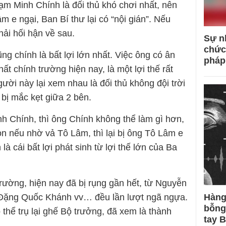
m Minh Chính là đối thủ khó chơi nhất, nên
m e ngại, Ban Bí thư lại có “nội gián”. Nếu
ải hối hận về sau.
Sự n
chức
ng chính là bất lợi lớn nhất. Việc ông có ân
pháp
t chính trường hiện nay, là một lợi thế rất
gười này lại xem nhau là đối thủ không đội trời
bị mắc kẹt giữa 2 bên.
 Chính, thì ông Chính không thể làm gì hơn,
n nếu nhờ vả Tô Lâm, thì lại bị ông Tô Lâm e
 là cái bất lợi phát sinh từ lợi thế lớn của Ba
rường, hiện nay đã bị rụng gần hết, từ Nguyễn
Hàng
 Đặng Quốc Khánh vv… đều lần lượt ngã ngựa.
bỗng
hể trụ lại ghế Bộ trưởng, đã xem là thành
tay 