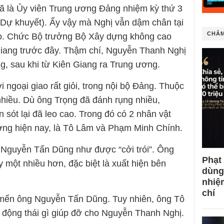
ã là Ủy viên Trung ương Đảng nhiệm kỳ thứ 3
n Dự khuyết). Ấy vậy mà Nghị vẫn dậm chân tại
CHÂM
o. Chức Bộ trưởng Bộ Xây dựng không cao
Giang trước đây. Thậm chí, Nguyễn Thanh Nghị
g, sau khi từ Kiên Giang ra Trung ương.
ngoại giao rất giỏi, trong nội bộ Đảng. Thuộc
hiều. Dù ông Trọng đã đánh rụng nhiều,
 sót lại đã leo cao. Trong đó có 2 nhân vật
ường hiện nay, là Tô Lâm và Phạm Minh Chính.
 Nguyễn Tấn Dũng như được “cởi trói”. Ông
Phạt
y một nhiều hơn, đặc biệt là xuất hiện bên
dùng
nhiệ
chí
 mến ông Nguyễn Tấn Dũng. Tuy nhiên, ông Tô
 động thái gì giúp đỡ cho Nguyễn Thanh Nghị.