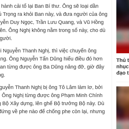
hành cải tổ lại Ban Bí thư. Ông sẽ loại dần
 Trọng ra khỏi Ban này, và đưa người của ông
guyễn Duy Ngọc, Trần Lưu Quang, và Vũ Hồng
ên. Ông Nghị không nằm trong số này, cho dù
người.
i Nguyễn Thanh Nghị, thì việc chuyển ông
dàng. Ông Nguyễn Tấn Dũng hiểu điều đó hơn
Thủ 
nhục 
 an từng được ông Ba Dũng nâng đỡ, giờ đây
đạo 
ng.
Nguyễn Thanh Nghị bị ông Tô Lâm làm lơ, bởi
hị. Ông Nghị từng được ông Phạm Minh Chính
g Bộ Xây dựng, lên ghế Bộ trưởng Bộ này. Dù
đứng về phe nào để chống phe còn lại, nhưng