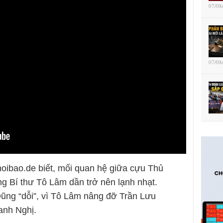
07/08
07/08
hoibao.de biết, mối quan hệ giữa cựu Thủ
 Bí thư Tô Lâm dần trở nên lạnh nhạt.
ũng “dỗi”, vì Tô Lâm nâng đỡ Trần Lưu
nh Nghị.