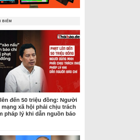
 BIẾM
 lên đến 50 triệu đồng: Người
 mạng xã hội phải chịu trách
m pháp lý khi dẫn nguồn báo