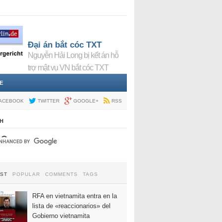
Đại án bắt cóc TXT
Nguyễn Hải Long bị kết án hỗ
trợ mật vụ VN bắt cóc TXT
E
ACEBOOK
TWITTER
GOOGLE+
RSS
H
EST
POPULAR
COMMENTS
TAGS
RFA en vietnamita entra en la
lista de «reaccionarios» del
Gobierno vietnamita