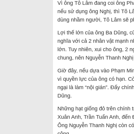
Vì ông Tô Lâm đang coi ông Phạ
nếu sử dụng ông Nghị, thì Tô Lâ
dùng nhầm người, Tô Lâm sẽ ph
Lợi thế lớn của ông Ba Dũng, cũ
nghĩa với cả 2 nhân vật mạnh nhấ
lớn. Tuy nhiên, xui cho ông, 2 n
chung, nên Nguyễn Thanh Nghị 
Giờ đây, nếu dựa vào Phạm Minh
vì quyền lực của ông có hạn. Cò
ngại là làm “nội gián”. Đấy chính
Dũng.
Những hạt giống đỏ trên chính t
Xuân Anh, Trần Tuấn Anh, đến
Ông Nguyễn Thanh Nghị còn có t
công.