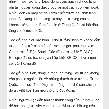
nhiễm môi trường bị buộc đóng cửa, ngành địa ốc lãng
phí tài nguyên đang được bóp lại một cách có kiểm soát.
Nhiều con cá mập sẽ đau đớn chết trước cái nhìn lạnh
lùng của Đảng. Đầu tháng 10 này, thị trường chứng
khoán tưởng như đã ngủ quên ở Trung Quốc đã bắt đầu
tăng vọt ở mức 20%.
Tác giả cho biết, mô hình “Tăng trưởng kinh tế không cần
tự do” bỗng trở nên hấp dẫn với thế giới phương Nam.
Các nước Ả-Rập Saudi, Các tiểu vương UAE, Ai-Cập,
Ethiopie đã lục tục xin gia nhập khối BRICS, dưới ngọn
cờ của hoàng đế.
Tác giả bình luận, đáng lẽ ra thì phương Tây tự do không
cần phải lo ngại nhiều về những thách thức từ phía Trung
Quốc. Lịch sử đã chứng minh rằng, thể chế dân chủ tự
do ưu việt hơn hẳn mọi thế chế độc đoán.
Nhiều người viện dẫn những thành công của Trung Quốc,
để bác bỏ sự ưu việt của con người tự do. Nhưng nếu