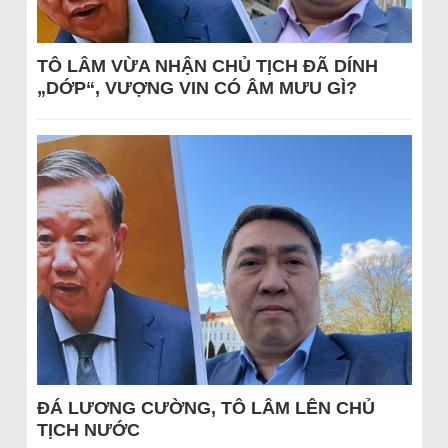
TÔ LÂM VỪA NHẬN CHỦ TỊCH ĐÃ DÍNH
„DỚP“, VƯỢNG VIN CÓ ÂM MƯU GÌ?
ĐÁ LƯƠNG CƯỜNG, TÔ LÂM LÊN CHỦ
TỊCH NƯỚC