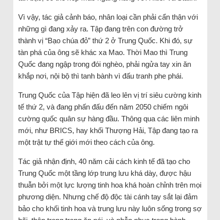
Vì vậy, tác giả cảnh báo, nhân loại cần phải cẩn thận với
những gì đang xảy ra. Tập đang trên con đường trở
thành vị “Bạo chúa đỏ” thứ 2 ở Trung Quốc. Khi đó, sự
tàn phá của ông sẽ khác xa Mao. Thời Mao thì Trung
Quốc đang ngập trong đói nghèo, phải ngửa tay xin ăn
khắp nơi, nội bộ thì tanh bành vì đấu tranh phe phái.
Trung Quốc của Tập hiện đã leo lên vị trí siêu cường kinh
tế thứ 2, và đang phấn đấu đến năm 2050 chiếm ngôi
cường quốc quân sự hàng đầu. Thông qua các liên minh
mới, như BRICS, hay khối Thượng Hải, Tập đang tạo ra
một trật tự thế giới mới theo cách của ông.
Tác giả nhận định, 40 năm cải cách kinh tế đã tạo cho
Trung Quốc một tầng lớp trung lưu khá dày, được hậu
thuẫn bởi một lực lượng tinh hoa khá hoàn chỉnh trên mọi
phương diện. Nhưng chế độ độc tài cánh tay sắt lại đảm
bảo cho khối tinh hoa và trung lưu này luôn sống trong sợ