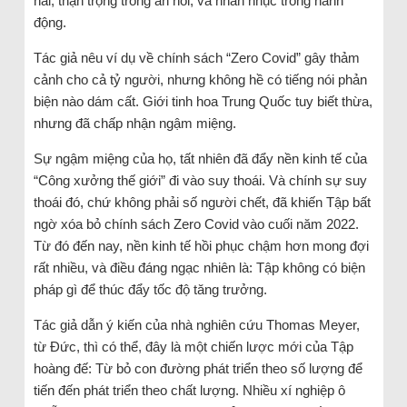
hãi, thận trọng trong ăn nói, và nhẫn nhục trong hành
động.
Tác giả nêu ví dụ về chính sách “Zero Covid” gây thảm
cảnh cho cả tỷ người, nhưng không hề có tiếng nói phản
biện nào dám cất. Giới tinh hoa Trung Quốc tuy biết thừa,
nhưng đã chấp nhận ngậm miệng.
Sự ngậm miệng của họ, tất nhiên đã đẩy nền kinh tế của
“Công xưởng thế giới” đi vào suy thoái. Và chính sự suy
thoái đó, chứ không phải số người chết, đã khiến Tập bất
ngờ xóa bỏ chính sách Zero Covid vào cuối năm 2022.
Từ đó đến nay, nền kinh tế hồi phục chậm hơn mong đợi
rất nhiều, và điều đáng ngạc nhiên là: Tập không có biện
pháp gì để thúc đẩy tốc độ tăng trưởng.
Tác giả dẫn ý kiến của nhà nghiên cứu Thomas Meyer,
từ Đức, thì có thể, đây là một chiến lược mới của Tập
hoàng đế: Từ bỏ con đường phát triển theo số lượng để
tiến đến phát triển theo chất lượng. Nhiều xí nghiệp ô