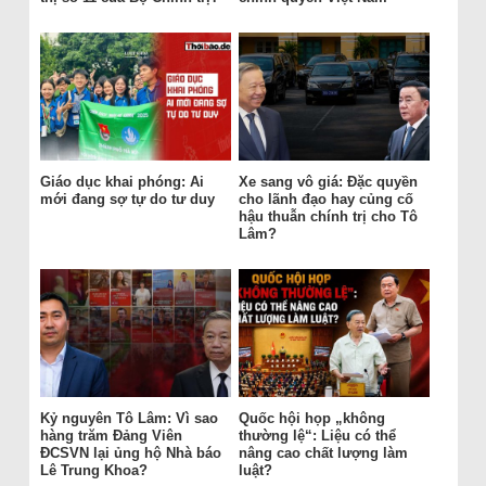
Giáo dục khai phóng: Ai
Xe sang vô giá: Đặc quyền
mới đang sợ tự do tư duy
cho lãnh đạo hay củng cố
hậu thuẫn chính trị cho Tô
Lâm?
Kỷ nguyên Tô Lâm: Vì sao
Quốc hội họp „không
hàng trăm Đảng Viên
thường lệ“: Liệu có thể
ĐCSVN lại ủng hộ Nhà báo
nâng cao chất lượng làm
Lê Trung Khoa?
luật?