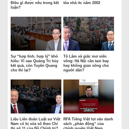
Điều gì được nêu trong kết
tòa nhà itc năm 2002
luận?
Sự “hợp tình, hợp lý” khó
Tô Lâm và giấc mơ viển
hiểu: Vì sao Quảng Trị hủy
vông: Hà Nội cần taxi bay
kết quả, còn Tuyên Quang
hay không gian sống cho
cho thi lại?
người dân?
Liệu Liên đoàn Luật sư Việt
RFA Tiếng Việt lọt vào danh
Nam có bị xóa sổ theo Chỉ
sách „phản động“ của
thị số 11 của Bộ Chính trị?
chính quyền Việt Nam