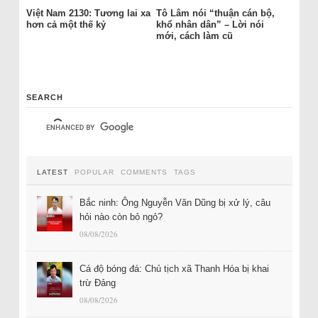
Việt Nam 2130: Tương lai xa
Tô Lâm nói “thuận cán bộ,
hơn cả một thế kỷ
khổ nhân dân” – Lời nói
mới, cách làm cũ
SEARCH
LATEST
POPULAR
COMMENTS
TAGS
Bắc ninh: Ông Nguyễn Văn Dũng bị xử lý, câu
hỏi nào còn bỏ ngỏ?
08/08/2026
Cá độ bóng đá: Chủ tịch xã Thanh Hóa bị khai
trừ Đảng
08/08/2026