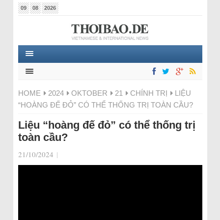
09
08
2026
HOME
2024
OKTOBER
21
CHÍNH TRỊ
LIỆU
“HOÀNG ĐẾ ĐỎ” CÓ THỂ THỐNG TRỊ TOÀN CẦU?
Liệu “hoàng đế đỏ” có thể thống trị
toàn cầu?
21/10/2024
|