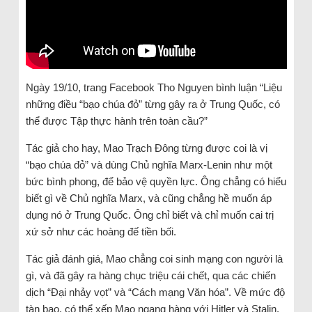
Ngày 19/10, trang Facebook Tho Nguyen bình luận “Liệu
những điều “bạo chúa đỏ” từng gây ra ở Trung Quốc, có
thể được Tập thực hành trên toàn cầu?”
Tác giả cho hay, Mao Trạch Đông từng được coi là vị
“bạo chúa đỏ” và dùng Chủ nghĩa Marx-Lenin như một
bức bình phong, để bảo vệ quyền lực. Ông chẳng có hiểu
biết gì về Chủ nghĩa Marx, và cũng chẳng hề muốn áp
dụng nó ở Trung Quốc. Ông chỉ biết và chỉ muốn cai trị
xứ sở như các hoàng đế tiền bối.
Tác giả đánh giá, Mao chẳng coi sinh mạng con người là
gì, và đã gây ra hàng chục triệu cái chết, qua các chiến
dịch “Đại nhảy vọt” và “Cách mạng Văn hóa”. Về mức độ
tàn bạo, có thể xếp Mao ngang hàng với Hitler và Stalin.