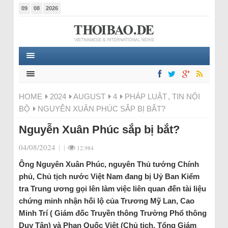
09
08
2026
HOME
2024
AUGUST
4
PHÁP LUẬT
,
TIN NỘI
BỘ
NGUYỄN XUÂN PHÚC SẮP BỊ BẮT?
Nguyễn Xuân Phúc sắp bị bắt?
04/08/2024
|
|
12.984
Ông Nguyên Xuân Phúc, nguyên Thủ tướng Chính
phủ, Chủ tịch nước Việt Nam đang bị Uỷ Ban Kiểm
tra Trung ương gọi lên làm việc liên quan đến tài liệu
chứng minh nhận hối lộ của Trương Mỹ Lan, Cao
Minh Trí ( Giám đốc Truyền thông Trường Phổ thông
Duy Tân) và Phan Quốc Việt (Chủ tịch, Tổng Giám