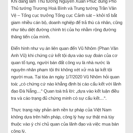
Khi đang làm Thủ tướng Nguyễn Xuân Phúc dùng Phó
Thủ tướng Trương Hoà Bình và Trung tướng Trần Văn
Vệ – Tổng cục trưởng Tổng cục Cảnh sát – khởi tố bắt
giam nhiều cán bộ, doanh nghiệp để trả thù cá nhân, cũng
như tiêu diệt đường chính trị của họ nhằm rộng đường
thăng tiến của mình.
Điển hình như vụ án liên quan đến Vũ Nhôm (Phan Văn
Anh Vũ) khi chứng cứ kết tội dựa vào suy đoán của cơ
quan tố tụng, người bán đất công vụ là nhà nước là
nguyên nhân phạm tội thì không xét xử mà lại kết tội
người mua. Tại tòa án ngày 1/7/2020 Vũ Nhôm hỏi quan
toà: „có chứng cứ nào khẳng định bị cáo cấu kết với lãnh
đạo Đà Nẵng…“ Quan toà trả lời: „dựa vào kết luận điều
tra và cáo trạng đủ chứng minh có sự cấu kết…“.
Thực trạng này phản ánh nền tư pháp của Việt Nam
không dựa trên hiến pháp, công lý hay sự thật mà tùy
thuộc vào ý chí chủ quan của lãnh đạo và việc mua bán
công lý.