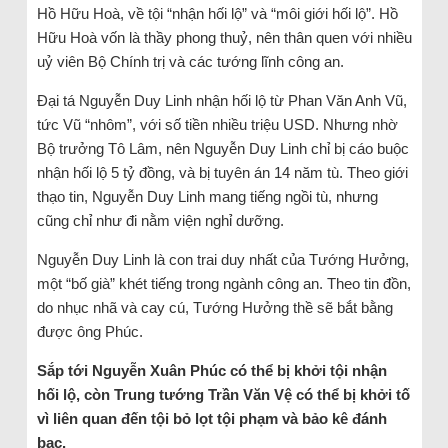
Hồ Hữu Hoà, về tội “nhận hối lộ” và “môi giới hối lộ”. Hồ
Hữu Hoà vốn là thầy phong thuỷ, nên thân quen với nhiều
uỷ viên Bộ Chính trị và các tướng lĩnh công an.
Đại tá Nguyễn Duy Linh nhận hối lộ từ Phan Văn Anh Vũ,
tức Vũ “nhôm”, với số tiền nhiều triệu USD. Nhưng nhờ
Bộ trưởng Tô Lâm, nên Nguyễn Duy Linh chỉ bị cáo buộc
nhận hối lộ 5 tỷ đồng, và bị tuyên án 14 năm tù. Theo giới
thạo tin, Nguyễn Duy Linh mang tiếng ngồi tù, nhưng
cũng chỉ như đi nằm viện nghỉ dưỡng.
Nguyễn Duy Linh là con trai duy nhất của Tướng Hưởng,
một “bố già” khét tiếng trong ngành công an. Theo tin đồn,
do nhục nhã và cay cú, Tướng Hưởng thề sẽ bắt bằng
được ông Phúc.
Sắp tới Nguyễn Xuân Phúc có thể bị khởi tội nhận
hối lộ, còn Trung tướng Trần Văn Vệ có thể bị khởi tố
vì liên quan đến tội bỏ lọt tội phạm và bảo kê đánh
bạc.