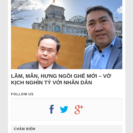
LÂM, MẪN, HƯNG NGỒI GHẾ MỚI – VỞ
KỊCH NGHÌN TỶ VỚI NHÂN DÂN
FOLLOW US
CHÂM BIẾM