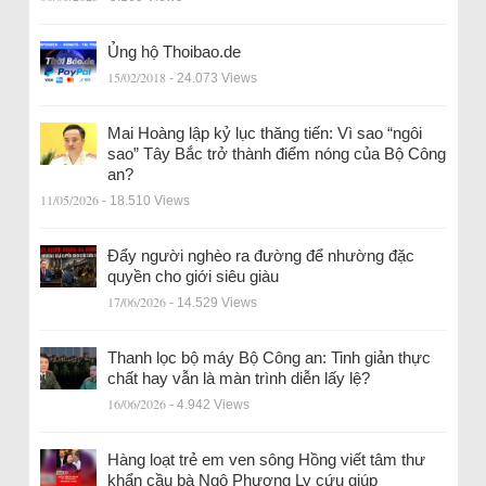
Ủng hộ Thoibao.de
15/02/2018
- 24.073 Views
Mai Hoàng lập kỷ lục thăng tiến: Vì sao “ngôi
sao” Tây Bắc trở thành điểm nóng của Bộ Công
an?
11/05/2026
- 18.510 Views
Đẩy người nghèo ra đường để nhường đặc
quyền cho giới siêu giàu
17/06/2026
- 14.529 Views
Thanh lọc bộ máy Bộ Công an: Tinh giản thực
chất hay vẫn là màn trình diễn lấy lệ?
16/06/2026
- 4.942 Views
Hàng loạt trẻ em ven sông Hồng viết tâm thư
khẩn cầu bà Ngô Phương Ly cứu giúp