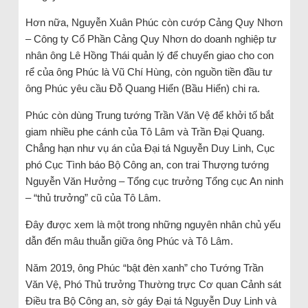
Hơn nữa, Nguyễn Xuân Phúc còn cướp Cảng Quy Nhơn
– Công ty Cổ Phần Cảng Quy Nhơn do doanh nghiệp tư
nhân ông Lê Hồng Thái quản lý để chuyển giao cho con
rể của ông Phúc là Vũ Chí Hùng, còn nguồn tiền đầu tư
ông Phúc yêu cầu Đỗ Quang Hiển (Bầu Hiển) chi ra.
Phúc còn dùng Trung tướng Trần Văn Vệ để khởi tố bắt
giam nhiều phe cánh của Tô Lâm và Trần Đại Quang.
Chẳng hạn như vụ án của Đại tá Nguyễn Duy Linh, Cục
phó Cục Tình báo Bộ Công an, con trai Thượng tướng
Nguyễn Văn Hưởng – Tổng cục trưởng Tổng cục An ninh
– “thủ trưởng” cũ của Tô Lâm.
Đây được xem là một trong những nguyên nhân chủ yếu
dẫn đến mâu thuẫn giữa ông Phúc và Tô Lâm.
Năm 2019, ông Phúc “bật đèn xanh” cho Tướng Trần
Văn Vệ, Phó Thủ trưởng Thường trực Cơ quan Cảnh sát
Điều tra Bộ Công an, sờ gáy Đại tá Nguyễn Duy Linh và