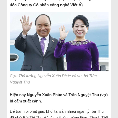
đốc Công ty Cổ phần công nghệ Việt Á).
Cựu Thủ tướng Nguyễn Xuân Phúc và vợ, bà Trần
Nguyệt Thu
Hiện nay Nguyễn Xuân Phúc và Trần Nguyệt Thu (vợ)
bị cấm xuất cảnh.
Để tránh bị phát giác khối tài sản nhiều ngàn tỷ, bà Thu
đã nhờ Bùi Thị Thu Hà là vợ thiếu tướng Đàm Thanh Thế