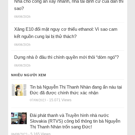
Nhà cho công an xây nhanh, nhà tái định cư của dân thì
sao?
08/08/2026
Xăng E10 đối mặt nguy cơ thiếu ethanol: Vì sao cam
kết nguồn cung lại bị thử thách?
08/08/2026
Dựng nhà ở đâu thì chính quyền mới thôi “dòm ngó”?
08/08/2026
NHIỀU NGƯỜI XEM
Tin bà Nguyễn Thị Thanh Nhàn đang ẩn náu tại
Đức đã được chính thức xác nhận
07/08/2023
- 15.071 Views
Đài phát thanh và Truyền hình nhà nước
Slovakia (RTVS) công bố thông tin bà Nguyễn
Thị Thanh Nhàn trốn sang Đức!
06/08/2023
- 5.165 Views