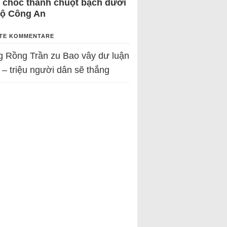
 chốc thành chuột bạch dưới
Bộ Công An
TE KOMMENTARE
g Rồng Trần
zu
Bao vây dư luận
 – triệu người dân sẽ thắng