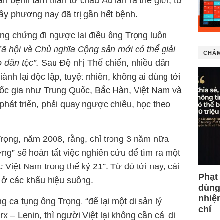
ăn bệnh tâm thần từ châu Âu lan ra thế giới, từ
ây phương nay đã trị gần hết bệnh.
bằng chứng đi ngược lại điều ông Trọng luôn
ã hội và Chủ nghĩa Cộng sản mới có thể giải
CHÂM
o dân tộc”.
Sau Đệ nhị Thế chiến, nhiều dân
ành lại độc lập, tuyệt nhiên, không ai dùng tới
uốc gia như Trung Quốc, Bắc Hàn, Việt Nam và
phát triển, phải quay ngược chiều, học theo
Trọng, năm 2008, rằng, chỉ trong 3 năm nữa
ơng” sẽ hoàn tất việc nghiên cứu để tìm ra một
 Việt Nam trong thế kỷ 21”. Từ đó tới nay, cái
Phạt
i ở các khẩu hiệu suông.
dùng
nhiệ
g ca tụng ông Trọng, “để lại một di sản lý
chí
x – Lenin, thì người Việt lại không cần cái di