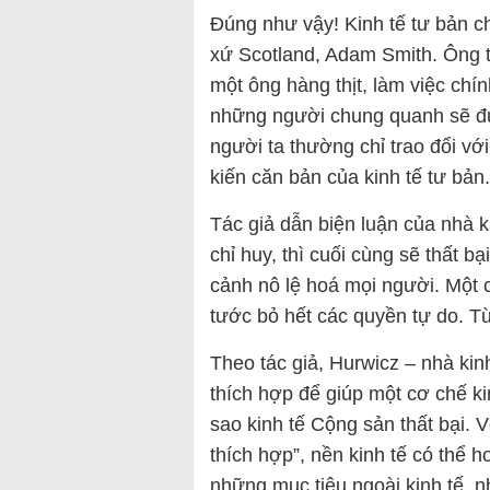
Đúng như vậy! Kinh tế tư bản c
xứ Scotland, Adam Smith. Ông t
một ông hàng thịt, làm việc chín
những người chung quanh sẽ đư
người ta thường chỉ trao đổi với
kiến căn bản của kinh tế tư bản.
Tác giả dẫn biện luận của nhà k
chỉ huy, thì cuối cùng sẽ thất b
cảnh nô lệ hoá mọi người. Một c
tước bỏ hết các quyền tự do. 
Theo tác giả, Hurwicz – nhà kin
thích hợp để giúp một cơ chế kin
sao kinh tế Cộng sản thất bại.
thích hợp”, nền kinh tế có thể 
những mục tiêu ngoài kinh tế, n