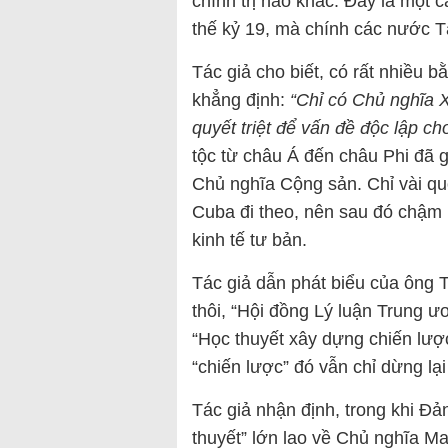
chính trị nào khác. Đây là một c
thế kỷ 19, mà chính các nước T
Tác giả cho biết, có rất nhiều 
khẳng định:
“Chỉ có Chủ nghĩa X
quyết triệt để vấn đề độc lập ch
tộc từ châu Á đến châu Phi đã gi
Chủ nghĩa Cộng sản. Chỉ vài q
Cuba đi theo, nên sau đó chậm 
kinh tế tư bản.
Tác giả dẫn phát biểu của ông 
thôi, “Hội đồng Lý luận Trung ư
“Học thuyết xây dựng chiến lược
“chiến lược” đó vẫn chỉ dừng lạ
Tác giả nhận định, trong khi Đản
thuyết” lớn lao về Chủ nghĩa Mar