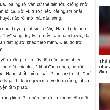
ua, loài người vẫn cứ thế tiến tới, không nhờ
lối cả. Bởi vì, trước hết, loài người phải
huyết nào rồi mới bắt đầu sống.
m chủ thuyết phát sinh ở Việt Nam, là do ảnh
 Tây” sống duy lý từ mấy trăm năm trước, đã
dẫn dắt người khác theo mình. Điều đó trở
m.
ruyền xuống Lenin, lây dần dần sang nhiều
Thủ 
nhục 
thế giới chia đôi, 2 khối đánh nhau, người
đạo 
ệt Nam, chết nhiều nhất. Phải chờ tới khi Chế
 Nga, thì loài người mới vỡ lẽ ra rằng, tất cả
uyện tầm phào.
ì trong kinh tế tư bản, người ta không cần một