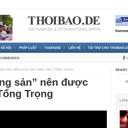
 đã được chính thức xác nhận
3 Jahren ago
XÃ HỘI
PHÁP LUẬT
TV&RADIO
LIÊN HỆ
TÀI TRỢ CHO THOIBAO.D
CHINESISCH
F
ỘNG SẢN” NÊN ĐƯỢC MAI TÁNG THEO TỔNG TRỌNG
SEARC
ng sản” nên được
 Tổng Trọng
LAT