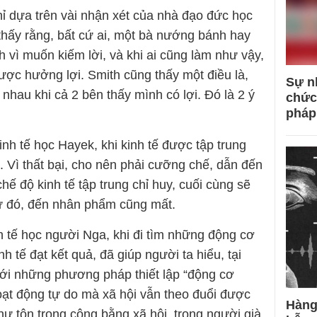
hỉ dựa trên vài nhận xét của nhà đạo đức học
hấy rằng, bất cứ ai, một bà nướng bánh hay
h vì muốn kiếm lời, và khi ai cũng làm như vậy,
ợc hưởng lợi. Smith cũng thấy một điều là,
Sự n
 nhau khi cả 2 bên thấy mình có lợi. Đó là 2 ý
chức
pháp
inh tế học Hayek, khi kinh tế được tập trung
ại. Vì thất bại, cho nên phải cưỡng chế, dẫn đến
hế độ kinh tế tập trung chỉ huy, cuối cùng sẽ
Từ đó, đến nhân phẩm cũng mất.
h tế học người Nga, khi đi tìm những động cơ
h tế đạt kết quả, đã giúp người ta hiểu, tại
 Với những phương pháp thiết lập “động cơ
hoạt động tự do mà xã hội vẫn theo đuổi được
Hàng
hư tôn trọng công bằng xã hội, trọng người già