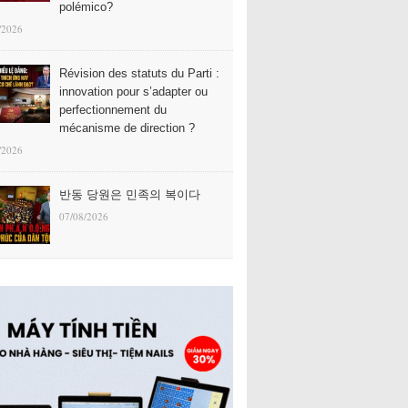
polémico?
/2026
Révision des statuts du Parti :
innovation pour s’adapter ou
perfectionnement du
mécanisme de direction ?
/2026
반동 당원은 민족의 복이다
07/08/2026