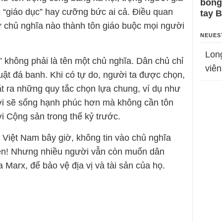
bỗng
 “giáo dục” hay cưỡng bức ai cả. Điều quan
tay 
hứ chủ nghĩa nào thành tôn giáo buộc mọi người
NEUES
Lon
ủ” không phải là tên một chủ nghĩa. Dân chủ chỉ
viên
luật đá banh. Khi có tự do, người ta được chọn,
ặt ra những quy tắc chọn lựa chung, ví dụ như
ười sẽ sống hạnh phúc hơn mà không cần tôn
i Cộng sản trong thế kỷ trước.
Việt Nam bây giờ, không tin vào chủ nghĩa
 tiền! Nhưng nhiều người vẫn còn muốn dân
 Marx, để bảo vệ địa vị và tài sản của họ.