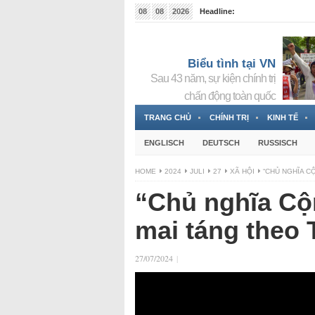
08
08
2026
Headline:
Tin bà Nguyễn Thị Thanh Nhàn đang ẩn náu tại Đức
Biểu tình tại VN
Sau 43 năm, sự kiện chính trị
chấn động toàn quốc
TRANG CHỦ
CHÍNH TRỊ
KINH TẾ
ENGLISCH
DEUTSCH
RUSSISCH
HOME
2024
JULI
27
XÃ HỘI
“CHỦ NGHĨA C
“Chủ nghĩa Cộ
mai táng theo
27/07/2024
|