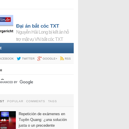
Đại án bắt cóc TXT
Nguyễn Hải Long bị kết án hỗ
trợ mật vụ VN bắt cóc TXT
E
ACEBOOK
TWITTER
GOOGLE+
RSS
H
EST
POPULAR
COMMENTS
TAGS
Repetición de exámenes en
Tuyên Quang: ¿una solución
justa o un precedente