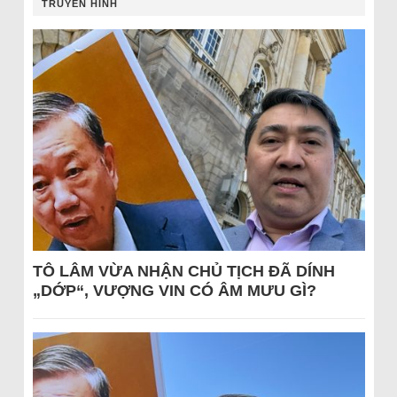
TRUYỀN HÌNH
TÔ LÂM VỪA NHẬN CHỦ TỊCH ĐÃ DÍNH
„DỚP“, VƯỢNG VIN CÓ ÂM MƯU GÌ?