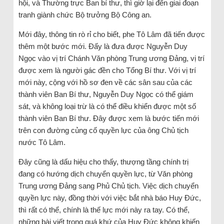
hội, và Thường trực Ban bí thư, thì giờ lại đến giai đoạn
tranh giành chức Bộ trưởng Bộ Công an.
Mới đây, thông tin rò rỉ cho biết, phe Tô Lâm đã tiến được
thêm một bước mới. Đấy là đưa được Nguyễn Duy
Ngọc vào vị trí Chánh Văn phòng Trung ương Đảng, vị trí
được xem là người gác đền cho Tổng Bí thư. Với vị trí
mới này, cộng với hồ sơ đen về các sân sau của các
thành viên Ban Bí thư, Nguyễn Duy Ngọc có thể giám
sát, và không loại trừ là có thể điều khiển được một số
thành viên Ban Bí thư. Đây được xem là bước tiến mới
trên con đường củng cố quyền lực của ông Chủ tịch
nước Tô Lâm.
Đây cũng là dấu hiệu cho thấy, thượng tầng chính trị
đang có hướng dịch chuyển quyền lực, từ Văn phòng
Trung ương Đảng sang Phủ Chủ tịch. Việc dịch chuyển
quyền lực này, đồng thời với việc bắt nhà báo Huy Đức,
thì rất có thể, chính là thế lực mới này ra tay. Có thể,
những bài viết trong quá khứ của Huy Đức không khiến