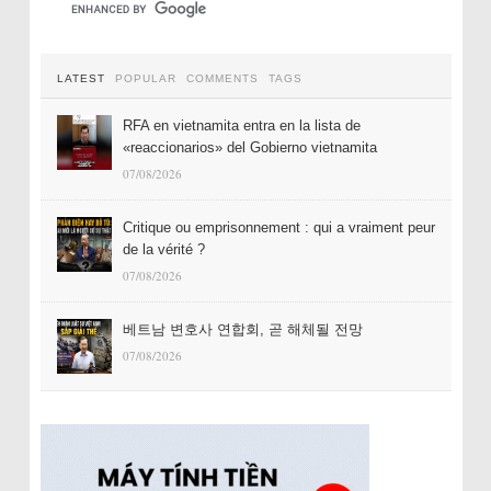
LATEST
POPULAR
COMMENTS
TAGS
RFA en vietnamita entra en la lista de
«reaccionarios» del Gobierno vietnamita
07/08/2026
Critique ou emprisonnement : qui a vraiment peur
de la vérité ?
07/08/2026
베트남 변호사 연합회, 곧 해체될 전망
07/08/2026