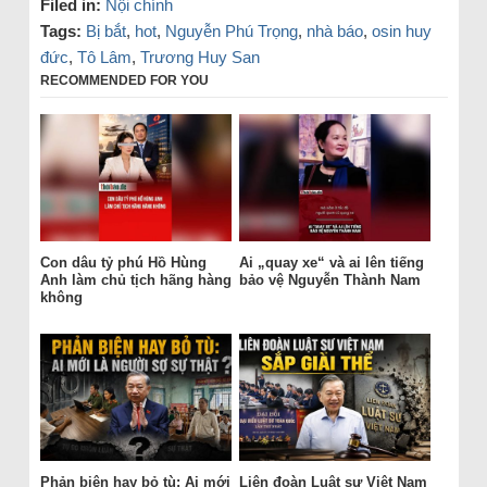
Filed in:
Nội chính
Tags:
Bị bắt
,
hot
,
Nguyễn Phú Trọng
,
nhà báo
,
osin huy
đức
,
Tô Lâm
,
Trương Huy San
RECOMMENDED FOR YOU
Con dâu tỷ phú Hồ Hùng
Ai „quay xe“ và ai lên tiếng
Anh làm chủ tịch hãng hàng
bảo vệ Nguyễn Thành Nam
không
Phản biện hay bỏ tù: Ai mới
Liên đoàn Luật sư Việt Nam