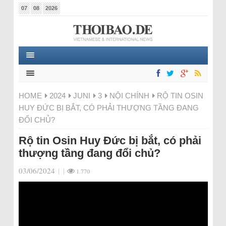
07
08
2026
HOME
2024
JUNI
3
NỘI CHÍNH
RỘ TIN OSIN
HUY ĐỨC BỊ BẮT, CÓ PHẢI THƯỢNG TẦNG ĐANG
ĐỔI CHỦ?
Rộ tin Osin Huy Đức bị bắt, có phải
thượng tầng đang đổi chủ?
03/06/2024
|
|
1.770