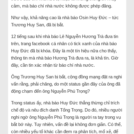
cảm, mà báo chí nhà nước không được phép đăng.
Như vậy, khả năng cao là nhà báo Osin Huy Đức – tức
Trương Huy San, đã bị bắt.
12 tiếng sau khi nhà báo Lê Nguyễn Hương Trà đưa tin
trên, trang facebook cá nhân có tick xanh của nhà báo
Huy Đức đã bị khóa. Đây là một tín hiệu nữa cho thấy,
thông tin mà nhà báo Hương Trà đưa ra, là khả tín. Giờ
đây, cần tin xác nhận từ báo chí nhà nước.
Ông Trương Huy San bị bắt, cộng đồng mạng đặt ra nghi
vấn rằng, phải chăng, do một status gần đây của ông đã
động chạm đến ông Nguyễn Phú Trọng?
Trong status ấy, nhà báo Huy Đức thẳng thừng chỉ trích
chế độ và nêu đích danh Tổng Trọng. Do đó, nhiều người
nghi ngờ ông Nguyễn Phú Trọng là người ra tay trong vụ
bắt bớ này. Tuy nhiên, vấn đề lại không đơn giản. Có thể,
còn nhiều yếu tố khác cần đem ra phân tích, mổ xẻ, để