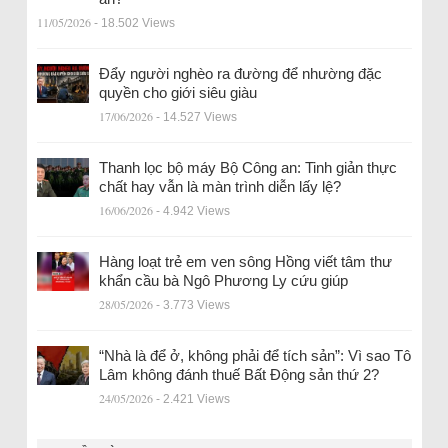
11/05/2026
- 18.502 Views
Đẩy người nghèo ra đường để nhường đặc
quyền cho giới siêu giàu
17/06/2026
- 14.527 Views
Thanh lọc bộ máy Bộ Công an: Tinh giản thực
chất hay vẫn là màn trình diễn lấy lệ?
16/06/2026
- 4.942 Views
Hàng loạt trẻ em ven sông Hồng viết tâm thư
khẩn cầu bà Ngô Phương Ly cứu giúp
28/05/2026
- 3.773 Views
“Nhà là để ở, không phải để tích sản”: Vì sao Tô
Lâm không đánh thuế Bất Động sản thứ 2?
24/05/2026
- 2.421 Views