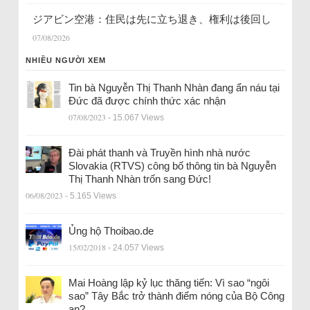
ジアビン空港：住民は先に立ち退き、権利は後回し
07/08/2026
NHIỀU NGƯỜI XEM
Tin bà Nguyễn Thị Thanh Nhàn đang ẩn náu tại
Đức đã được chính thức xác nhận
07/08/2023
- 15.067 Views
Đài phát thanh và Truyền hình nhà nước
Slovakia (RTVS) công bố thông tin bà Nguyễn
Thị Thanh Nhàn trốn sang Đức!
06/08/2023
- 5.165 Views
Ủng hộ Thoibao.de
15/02/2018
- 24.057 Views
Mai Hoàng lập kỷ lục thăng tiến: Vì sao “ngôi
sao” Tây Bắc trở thành điểm nóng của Bộ Công
an?