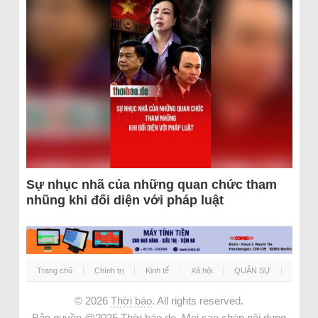
Sự nhục nhã của những quan chức tham
nhũng khi đối diện với pháp luật
Trang chủ
Chính trị
Kinh tế
Xã hội
QUÂN SỰ
© 2026
Thời báo
. All rights reserved.
Bản quyền @2025 Thời báo.de. Mọi sao chép nội dung