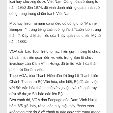
loại huy chương được Việt Nam Cộng hòa sử dụng từ
năm 1950 đến 1974, để vinh danh những quân nhân có
công trạng trong chiến tranh Việt Nam.
Một huy hiệu mà nam ca sĩ đeo có dòng chữ “Marine
Semper fi”, trong tiếng Latin có nghĩa là “Luôn luôn trung
thành”. Đây là khẩu hiệu của Thủy quân lục chiến Mỹ từ
năm 1883.
VOA dẫn báo Tuổi Trẻ cho hay, hiện giờ, những tổ chức
và cá nhân liên quan đến vụ việc trong Ban tổ chức
liveshow của Đàm Vĩnh Hưng, đã bị Sở Văn hóa thành
phố mời lên làm việc.
Theo VOA, báo Thanh Niên dẫn lời ông Lê Thanh Liêm –
Chánh Thanh tra Bộ Văn hóa, cho biết, Bộ đã làm việc
với Sở Văn hóa thành phố về vụ việc, và kết quả truy
cứu sẽ được Sở báo cáo lên Bộ.
Bên cạnh đó, VOA dẫn Fanpage của Đàm Vĩnh Hưng,
hôm 6/5 giãi bày, rằng, các huy hiệu này
“hoàn toàn
không có một ẩn ý về chính trị nào như các trang mạng