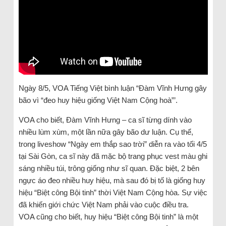
Ngày 8/5, VOA Tiếng Việt bình luận “Đàm Vĩnh Hưng gây
bão vì “đeo huy hiệu giống Việt Nam Cộng hoà”’.
VOA cho biết, Đàm Vĩnh Hưng – ca sĩ từng dính vào
nhiều lùm xùm, một lần nữa gây bão dư luận. Cụ thể,
trong liveshow “Ngày em thắp sao trời” diễn ra vào tối 4/5
tại Sài Gòn, ca sĩ này đã mặc bộ trang phục vest màu ghi
sáng nhiều túi, trông giống như sĩ quan. Đặc biệt, 2 bên
ngực áo đeo nhiều huy hiệu, mà sau đó bị tố là giống huy
hiệu “Biệt công Bội tinh” thời Việt Nam Cộng hòa. Sự việc
đã khiến giới chức Việt Nam phải vào cuộc điều tra.
VOA cũng cho biết, huy hiệu “Biệt công Bội tinh” là một