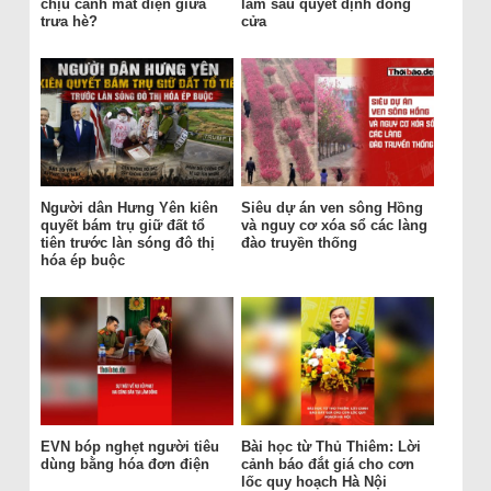
chịu cảnh mất điện giữa
làm sau quyết định đóng
trưa hè?
cửa
Người dân Hưng Yên kiên
Siêu dự án ven sông Hồng
quyết bám trụ giữ đất tổ
và nguy cơ xóa sổ các làng
tiên trước làn sóng đô thị
đào truyền thống
hóa ép buộc
EVN bóp nghẹt người tiêu
Bài học từ Thủ Thiêm: Lời
dùng bằng hóa đơn điện
cảnh báo đắt giá cho cơn
lốc quy hoạch Hà Nội