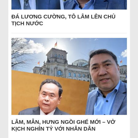
ĐÁ LƯƠNG CƯỜNG, TÔ LÂM LÊN CHỦ
TỊCH NƯỚC
LÂM, MẪN, HƯNG NGỒI GHẾ MỚI – VỞ
KỊCH NGHÌN TỶ VỚI NHÂN DÂN