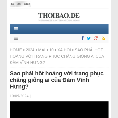
07
08
2026
HOME
2024
MAI
10
XÃ HỘI
SAO PHẢI HỐT
HOẢNG VỚI TRANG PHỤC CHẲNG GIỐNG AI CỦA
ĐÀM VĨNH HƯNG?
Sao phải hốt hoảng với trang phục
chẳng giống ai của Đàm Vĩnh
Hưng?
10/05/2024
|