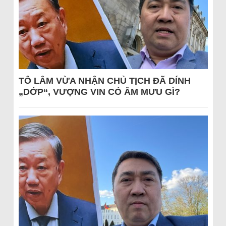
TÔ LÂM VỪA NHẬN CHỦ TỊCH ĐÃ DÍNH
„DỚP“, VƯỢNG VIN CÓ ÂM MƯU GÌ?