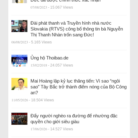
07/08/2023
- 15.067 Views
Đài phát thanh và Truyền hình nhà nước
Slovakia (RTVS) công bố thông tin bà Nguyễn
Thị Thanh Nhàn trốn sang Đức!
06/08/2023
- 5.165 Views
Ủng hộ Thoibao.de
15/02/2018
- 24.057 Views
Mai Hoàng lập kỷ lục thăng tiến: Vì sao “ngôi
sao” Tây Bắc trở thành điểm nóng của Bộ Công
an?
11/05/2026
- 18.504 Views
Đẩy người nghèo ra đường để nhường đặc
quyền cho giới siêu giàu
17/06/2026
- 14.527 Views