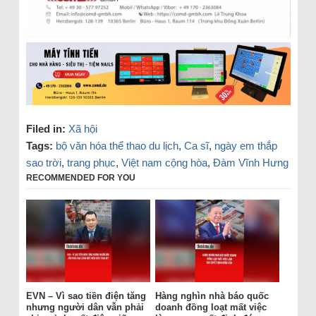
Filed in:
Xã hội
Tags:
bộ văn hóa thể thao du lịch
,
Ca sĩ
,
ngày em thắp
sao trời
,
trang phục
,
Việt nam cộng hòa
,
Đàm Vĩnh Hưng
RECOMMENDED FOR YOU
EVN – Vì sao tiền điện tăng
Hàng nghìn nhà báo quốc
nhưng người dân vẫn phải
doanh đồng loạt mất việc