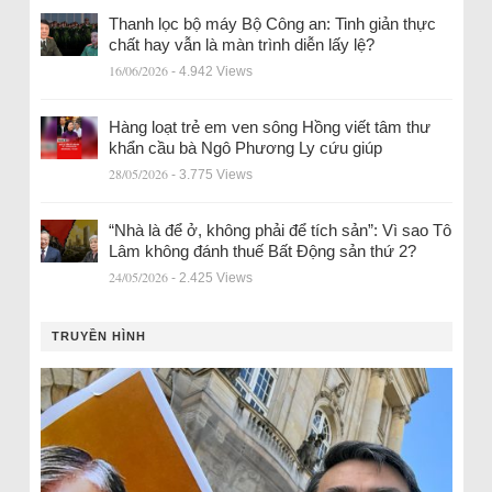
Thanh lọc bộ máy Bộ Công an: Tinh giản thực
chất hay vẫn là màn trình diễn lấy lệ?
16/06/2026
- 4.942 Views
Hàng loạt trẻ em ven sông Hồng viết tâm thư
khẩn cầu bà Ngô Phương Ly cứu giúp
28/05/2026
- 3.775 Views
“Nhà là để ở, không phải để tích sản”: Vì sao Tô
Lâm không đánh thuế Bất Động sản thứ 2?
24/05/2026
- 2.425 Views
TRUYỀN HÌNH