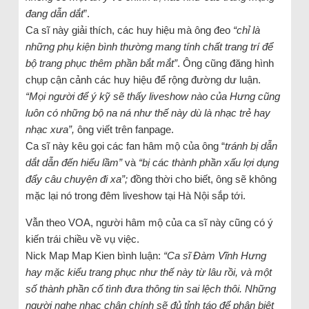
đang dẫn dắt
”.
Ca sĩ này giải thích, các huy hiệu mà ông đeo
“chỉ là
những phụ kiện bình thường mang tính chất trang trí để
bộ trang phục thêm phần bắt mắt”
. Ông cũng đăng hình
chụp cận cảnh các huy hiệu để rộng đường dư luận.
“Mọi
người để ý kỹ sẽ thấy liveshow nào của Hưng cũng
luôn có những bộ na ná như thế này dù là nhạc trẻ hay
nhạc xưa”,
ông viết trên fanpage.
Ca sĩ này kêu gọi các fan hâm mộ của ông “
tránh bị dẫn
dắt dẫn đến hiểu lầm”
và
“bị các thành phần xấu lợi dụng
đẩy câu chuyện đi xa”;
đồng thời cho biết, ông sẽ không
mặc lại nó trong đêm liveshow tại Hà Nội sắp tới.
Vẫn theo VOA, người hâm mộ của ca sĩ này cũng có ý
kiến trái chiều về vụ việc.
Nick Map Map Kien bình luận:
“Ca sĩ Đàm Vĩnh Hưng
hay mặc kiểu trang phục như thế này từ lâu rồi, và một
số thành phần cố tình đưa thông tin sai lệch thôi. Những
người nghe nhạc chân chính sẽ đủ tỉnh táo để phân biệt