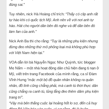
đúng sai.”
Tuy nhiên, nick Hà Hoàng chỉ trích:
“Thấy có clip anh rất
tự hào khi có quốc tịch Mỹ. Anh nên về với nơi anh tự
hào. Hát cho người dân bên đó nghe và để dân bên đó
làm fan của anh.”
Nick Anh Ba thì cho rằng:
“Tuy là những phụ kiện nhưng
đừng đeo những thứ mô phỏng loại mà không phù hợp
với Việt Nam hiện tại.”
VOA dẫn lời bà Nguyễn Ngọc Như Quỳnh, tức blogger
Mẹ Nấm – một nhà hoạt động dân chủ hiện đang tị nạn ở
Mỹ, viết trên trang Facebook của mình rằng, ca sĩ Đàm
Vĩnh Hưng
“mặc một bộ đồ quân nhân không ra quân
nhân, đồ lính cũng chẳng phải, mà canh tù thời thực dân
cũng chẳng ra canh tù, lủng lẳng đeo thêm dăm phụ kiện
trang trí”.
“Vậy mà bên thắng cuộc lại hoảng hốt lo sợ, đến cả huy
động Bộ Văn hóa vào cuộc, vì sợ rằng, đó là huân