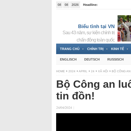
08
08
2026
Headline:
Tin bà Nguyễn Thị Thanh Nhàn đang ẩn náu tại Đức
Biểu tình tại VN
Sau 43 năm, sự kiện chính trị
chấn động toàn quốc
TRANG CHỦ
CHÍNH TRỊ
KINH TẾ
ENGLISCH
DEUTSCH
RUSSISCH
HOME
2024
APRIL
24
XÃ HỘI
BỘ CÔNG AN 
Bộ Công an luô
tin đồn!
24/04/2024
|