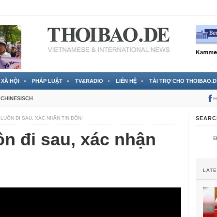
 đã được chính thức xác nhận
3 Jahren ago
XÃ HỘI
PHÁP LUẬT
TV&RADIO
LIÊN HỆ
TÀI TRỢ CHO THOIBAO.D
CHINESISCH
F
LUÔN ĐI SAU, XÁC NHẬN TIN ĐỒN!
SEARC
n đi sau, xác nhận
LAT