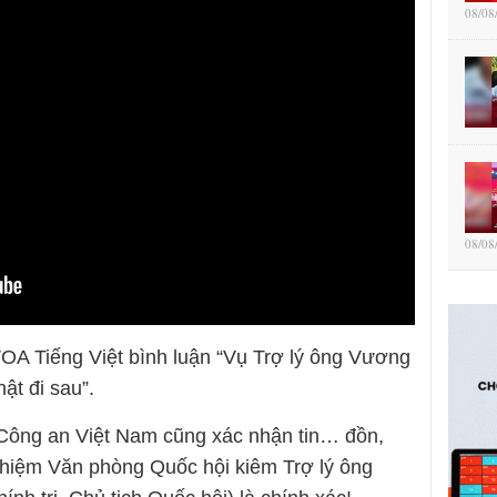
08/08
08/08
VOA Tiếng Việt bình luận “Vụ Trợ lý ông Vương
hật đi sau”.
 Công an Việt Nam cũng xác nhận tin… đồn,
hiệm Văn phòng Quốc hội kiêm Trợ lý ông