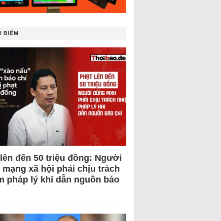
 BIẾM
 lên đến 50 triệu đồng: Người
 mạng xã hội phải chịu trách
m pháp lý khi dẫn nguồn báo