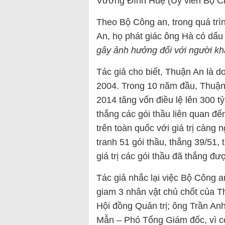
Vương Đình Huệ (Ủy viên Bộ Chín
Theo Bộ Công an, trong quá trìn
An, họ phát giác ông Hà có dấu 
gây ảnh hưởng đối với người khá
Tác giả cho biết, Thuận An là 
2004. Trong 10 năm đầu, Thuận
2014 tăng vốn điều lệ lên 300 tỷ,
thắng các gói thầu liên quan đế
trên toàn quốc với giá trị càng
tranh 51 gói thầu, thắng 39/51,
giá trị các gói thầu đã thắng đ
Tác giả nhắc lại việc Bộ Công a
giam 3 nhân vật chủ chốt của 
Hội đồng Quản trị; ông Trần A
Mẫn – Phó Tổng Giám đốc, vì có