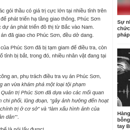
 gói thầu có giá trị cực lớn tại nhiều tỉnh trên
để phát triển hạ tầng giao thông, Phúc Sơn
Sự n
 dự án phát triển đô thị từ Bắc vào Nam.
chức
pháp
 án đã giao cho Phúc Sơn, đều dở dang.
 của Phúc Sơn đã bị tạm giam để điều tra, còn
tỉnh bị bắt, trong đó, nhiều nhân vật đang tại
công an, phụ trách điều tra vụ án Phúc Sơn,
g an vừa khám phá một loại tội phạm
 Quản trị Phúc Sơn đã dựa vào các mối quan
m chi phối, lũng đoạn, “gây ảnh hưởng đến hoạt
hính trị ở cơ sở” và “làm xấu hình ảnh của
Hàng
n dân”’
.
bỗng
tay 
hế là nói lấy được!