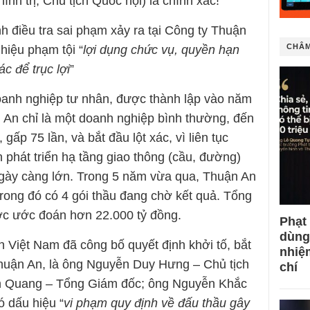
h trị, Chủ tịch Quốc hội) là chính xác!
h điều tra sai phạm xảy ra tại Công ty Thuận
CHÂM
hiệu phạm tội “
lợi dụng chức vụ, quyền hạn
c để trục lợi
”
doanh nghiệp tư nhân, được thành lập vào năm
 An chỉ là một doanh nghiệp bình thường, đến
 gấp 75 lần, và bắt đầu lột xác, vì liên tục
n phát triển hạ tầng giao thông (cầu, đường)
 ngày càng lớn. Trong 5 năm vừa qua, Thuận An
 trong đó có 4 gói thầu đang chờ kết quả. Tổng
ược ước đoán hơn 22.000 tỷ đồng.
Phạt
dùng
n Việt Nam đã công bố quyết định khởi tố, bắt
nhiệ
Thuận An, là ông Nguyễn Duy Hưng – Chủ tịch
chí
nh Quang – Tổng Giám đốc; ông Nguyễn Khắc
 dấu hiệu “
vi phạm quy định về đấu thầu gây