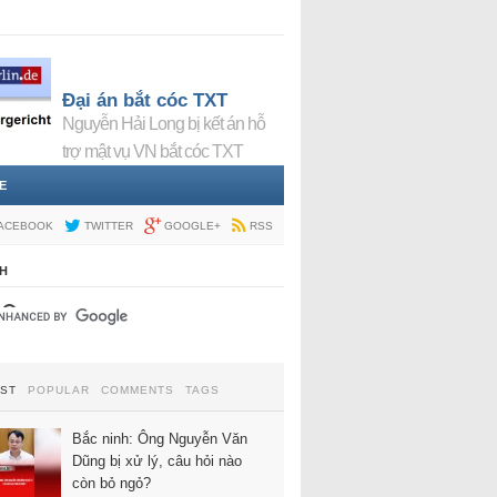
Đại án bắt cóc TXT
Nguyễn Hải Long bị kết án hỗ
trợ mật vụ VN bắt cóc TXT
E
ACEBOOK
TWITTER
GOOGLE+
RSS
H
EST
POPULAR
COMMENTS
TAGS
Bắc ninh: Ông Nguyễn Văn
Dũng bị xử lý, câu hỏi nào
còn bỏ ngỏ?