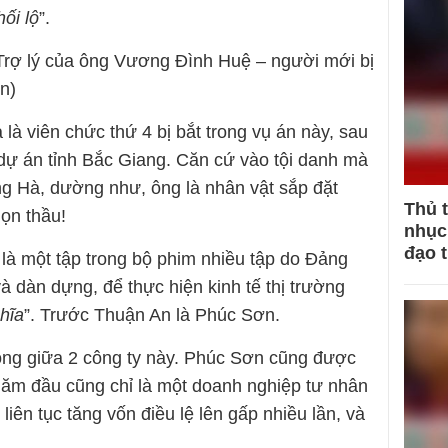
ối lộ
”.
Trợ lý của ông Vương Đình Huệ – người mới bị
n)
là viên chức thứ 4 bị bắt trong vụ án này, sau
dự án tỉnh Bắc Giang. Căn cứ vào tội danh mà
g Hà, dường như, ông là nhân vật sắp đặt
Thủ 
họn thầu!
nhục 
đạo 
 là một tập trong bộ phim nhiều tập do Đảng
và dàn dựng, để thực hiện kinh tế thị trường
hĩa
”. Trước Thuận An là Phúc Sơn.
ồng giữa 2 công ty này. Phúc Sơn cũng được
năm đầu cũng chỉ là một doanh nghiệp tư nhân
iên tục tăng vốn điều lệ lên gấp nhiều lần, và