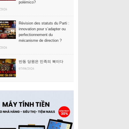
polémico?
/2026
Révision des statuts du Parti :
innovation pour s’adapter ou
perfectionnement du
mécanisme de direction ?
/2026
반동 당원은 민족의 복이다
07/08/2026