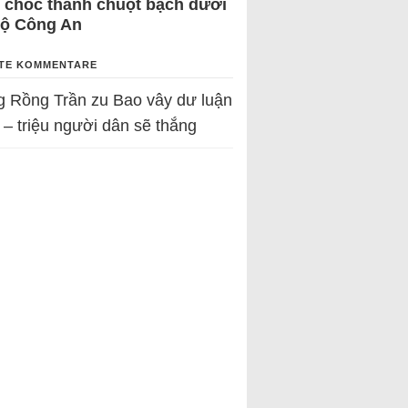
 chốc thành chuột bạch dưới
Bộ Công An
TE KOMMENTARE
g Rồng Trần
zu
Bao vây dư luận
 – triệu người dân sẽ thắng