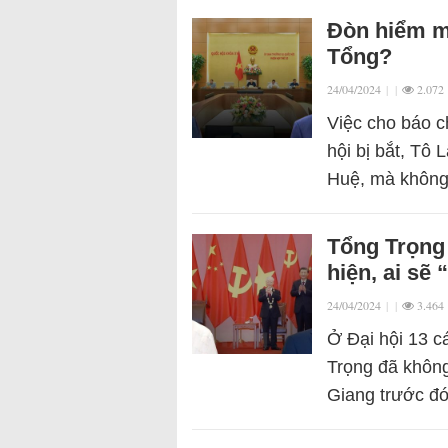
Đòn hiểm mà
Tổng?
24/04/2024
|
|
2.072
Việc cho báo c
hội bị bắt, Tô
Huệ, mà không 
Tổng Trọng 
hiện, ai sẽ 
24/04/2024
|
|
3.464
Ở Đại hội 13 c
Trọng đã không 
Giang trước đó