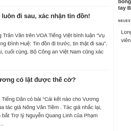
bỗng
tay 
luôn đi sau, xác nhận tin đồn!
NEUES
Lon
g Trân Văn trên VOA Tiếng Việt bình luận “Vụ
viên
g Đình Huệ: Tin đồn đi trước, tin thật đi sau”.
i, cuối cùng, Bộ Công an Việt Nam cũng xác
ương có lật được thế cờ?
 Tiếng Dân có bài “Cái kết nào cho Vương
a tác giả Nông Văn Tiềm . Tác giả nhắc lại,
n bắt Trợ lý Nguyễn Quang Linh của Phạm
t…