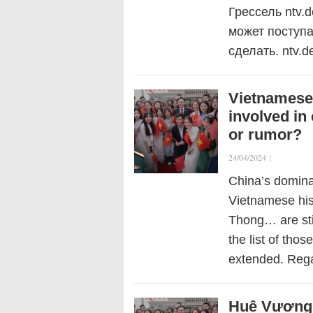
Грессель ntv.
может поступа
сделать. ntv.
Vietnamese 
involved in 
or rumor?
24/04/2024
|
China’s dominat
Vietnamese his
Thong… are sti
the list of thos
extended. Reg
Huệ Vương l