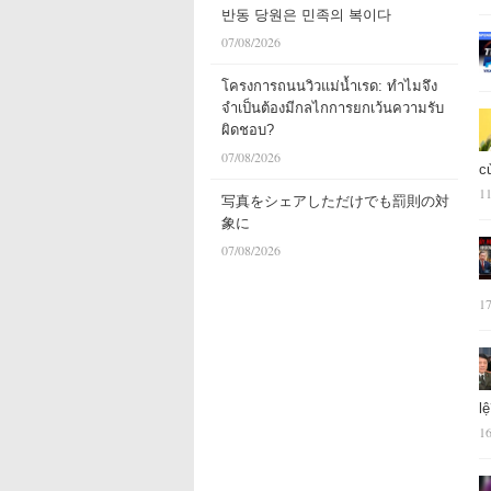
반동 당원은 민족의 복이다
07/08/2026
โครงการถนนวิวแม่น้ำเรด: ทำไมจึง
จำเป็นต้องมีกลไกการยกเว้นความรับ
ผิดชอบ?
07/08/2026
c
11
写真をシェアしただけでも罰則の対
象に
07/08/2026
17
l
16