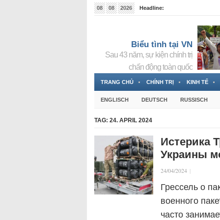
08
08
2026
Headline:
Tin bà Nguyễn Thị Thanh Nhàn đang ẩn náu tại Đức
Biểu tình tại VN
Sau 43 năm, sự kiện chính trị
chấn động toàn quốc
TRANG CHỦ
CHÍNH TRỊ
KINH TẾ
ENGLISCH
DEUTSCH
RUSSISCH
TAG:
24. APRIL 2024
Истерика Т
Украины м
24/04/2024
|
Грессель о па
военного паке
часто занимае