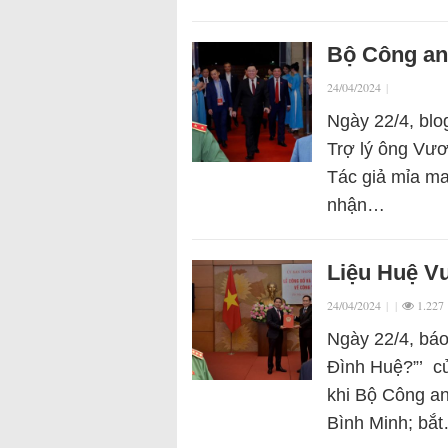
Bộ Công an 
24/04/2024
|
Ngày 22/4, blo
Trợ lý ông Vươn
Tác giả mỉa ma
nhận…
Liệu Huệ V
24/04/2024
|
|
1.227
Ngày 22/4, báo
Đình Huệ?”’ củ
khi Bộ Công a
Bình Minh; bắ