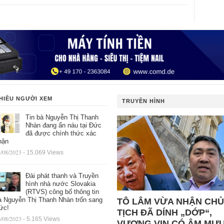
HIỀU NGƯỜI XEM
TRUYỀN HÌNH
Tin bà Nguyễn Thị Thanh
Nhàn đang ẩn náu tại Đức
đã được chính thức xác
hận
/08/2023
- 15.069 Views
Đài phát thanh và Truyền
hình nhà nước Slovakia
(RTVS) công bố thông tin
à Nguyễn Thị Thanh Nhàn trốn sang
TÔ LÂM VỪA NHẬN CHỦ
ức!
TỊCH ĐÃ DÍNH „DỚP“,
/08/2023
- 5.165 Views
VƯỢNG VIN CÓ ÂM MƯ