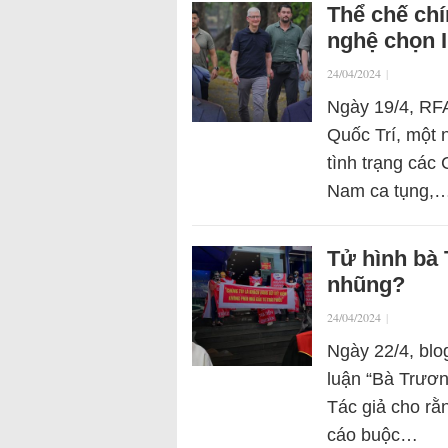
Thể chế chí
nghệ chọn 
24/04/2024
|
Ngày 19/4, RFA
Quốc Trí, một 
tình trạng các
Nam ca tụng,
Tử hình bà
nhũng?
24/04/2024
|
Ngày 22/4, blo
luận “Bà Trươn
Tác giả cho rằn
cáo buộc…