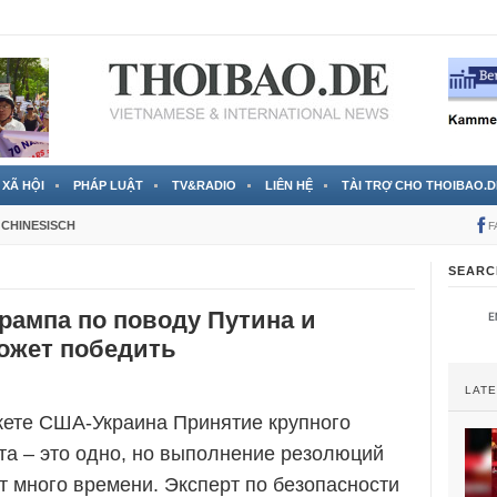
 đã được chính thức xác nhận
3 Jahren ago
XÃ HỘI
PHÁP LUẬT
TV&RADIO
LIÊN HỆ
TÀI TRỢ CHO THOIBAO.D
CHINESISCH
F
SEARC
рампа по поводу Путина и
ожет победить
LAT
кете США-Украина Принятие крупного
та – это одно, но выполнение резолюций
т много времени. Эксперт по безопасности