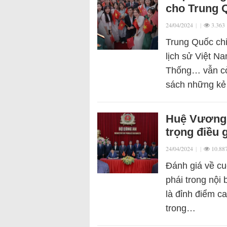
cho Trung Q
24/04/2024
|
|
3.363
Trung Quốc chi 
lịch sử Việt N
Thống… vẫn còn
sách những k
Huệ Vương c
trọng điều 
24/04/2024
|
|
10.88
Đánh giá về cu
phái trong nội 
là đỉnh điểm ca
trong…