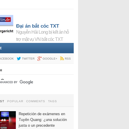
Đại án bắt cóc TXT
Nguyễn Hải Long bị kết án hỗ
trợ mật vụ VN bắt cóc TXT
E
ACEBOOK
TWITTER
GOOGLE+
RSS
H
EST
POPULAR
COMMENTS
TAGS
Repetición de exámenes en
Tuyên Quang: ¿una solución
justa o un precedente