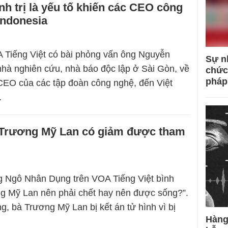
nh trị là yếu tố khiến các CEO công
Indonesia
 Tiếng Việt có bài phỏng vấn ông Nguyễn
Sự n
nhà nghiên cứu, nhà báo độc lập ở Sài Gòn, về
chức
pháp
 CEO của các tập đoàn công nghệ, đến Việt
…
 Trương Mỹ Lan có giảm được tham
g Ngô Nhân Dụng trên VOA Tiếng Việt bình
g Mỹ Lan nên phải chết hay nên được sống?”.
g, bà Trương Mỹ Lan bị kết án tử hình vì bị
Hàng