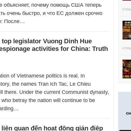
de объясняет, почему помощь США теперь
07/08
ть очень быстро, и что ЕС должен срочно
de: После…
top legislator Vuong Dinh Hue
espionage activities for China: Truth
07/08
ion of Vietnamese politics is real. In
tory, the names Tran Ich Tac, Le Chieu
ll there. Under the current Communist dynasty,
e who betray the nation will continue to be
arding…
iên quan đến hoạt động gián điệp