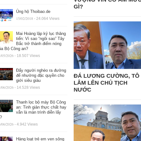
GÌ?
Ủng hộ Thoibao.de
15/02/2018
- 24.064 Views
Mai Hoàng lập kỷ lục thăng
tiến: Vì sao “ngôi sao” Tây
Bắc trở thành điểm nóng
ủa Bộ Công an?
/05/2026
- 18.507 Views
Đẩy người nghèo ra đường
ĐÁ LƯƠNG CƯỜNG, TÔ
để nhường đặc quyền cho
giới siêu giàu
LÂM LÊN CHỦ TỊCH
/06/2026
- 14.528 Views
NƯỚC
Thanh lọc bộ máy Bộ Công
an: Tinh giản thực chất hay
vẫn là màn trình diễn lấy
ệ?
/06/2026
- 4.942 Views
Hàng loạt trẻ em ven sông