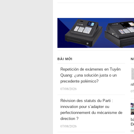
BÀI MỚI
N
Repetición de exámenes en Tuyên
Quang: ¿una solución justa o un
precedente polémico?
n
07/08/2026
07
Révision des statuts du Parti :
innovation pour s’adapter ou
perfectionnement du mécanisme de
direction ?
b
Đ
07/08/2026
06