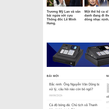
Trương Mỹ Lan và ván
Một thế hệ ca sĩ
bài ngửa với cựu
danh đang đi th
Thống đốc Lê Minh
dòng nhạc nịnh
Hưng.
BÀI MỚI
N
Bắc ninh: Ông Nguyễn Văn Dũng bị
xử lý, câu hỏi nào còn bỏ ngỏ?
08/08/2026
n
07
Cá độ bóng đá: Chủ tịch xã Thanh