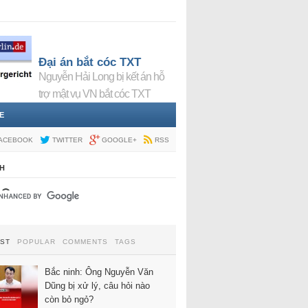
Đại án bắt cóc TXT
Nguyễn Hải Long bị kết án hỗ
trợ mật vụ VN bắt cóc TXT
E
ACEBOOK
TWITTER
GOOGLE+
RSS
H
EST
POPULAR
COMMENTS
TAGS
Bắc ninh: Ông Nguyễn Văn
Dũng bị xử lý, câu hỏi nào
còn bỏ ngỏ?