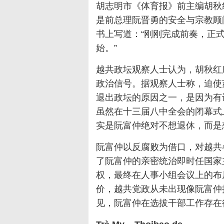
胡志明市《体育报》前主编胡秋
是前总理阮晋勇的安全与宗教顾
书上写道：“刚刚完成前奏，正
始。”
越共政坛观察人士认为，胡秋红
政治信号。据观察人士称，迫使
退出政坛的原因之一，是因为有
虽然在十三届八中全会的闭幕式
实是阮富仲绝对不想退休，而是
阮富仲以反腐败为借口，对越共
了阮富仲的亲密统治即时任国家
权，最终在人事小组会议上的布
价，越共党政从未出现像阮富仲
见，阮富仲在选拔干部工作存在