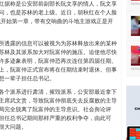
红据称是公安部前副部长阮文享的情人，阮文享
08/08
问，也是苏林的老上级。近日，胡秋红在个人脸
式开始第一章，带有交响曲的斗地主游戏正是开
所透露的信息可以被视为为苏林释放出来的某种
苏林及其派系加大对阮富仲的施压。迫使他尽快
许多迹象表明，阮富仲恐再次连任第四届任期。
08/08
上，阮富仲正式宣布将在任期结束时退休。但事
想一辈子担任总书记。
各个派系进行肃清，摧毁派系，公安部最近拿下
主席武文赏，导致阮富仲彻底失去反腐败的主导
局完全脱离了阮富仲的主导意识。社会舆论评
担任总书记期间那样严重的权利争夺，由此可
很大问题。