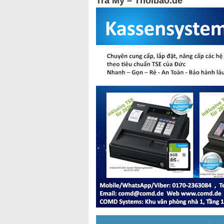
Trà My – Thoibao.de