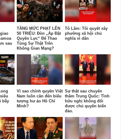
TĂNG MỨC PHẠT LÊN
Tô Lâm: Tôi quyết xây
giao
50 TRIỆU: Đòn „Áp Đặt
phường xã hội chủ
Samoa
Quyền Lực“ Để Thao
nghĩa vì dân
am sau
Túng Sự Thật Trên
Không Gian Mạng?
Long
Vì sao chính quyền Việt
Sự thật sau chuyến
siêu
Nam luôn cần đến biểu
thăm Trung Quốc: Tình
i bẫy
tượng hư ảo Hồ Chí
hữu nghị không đổi
Minh?
được chủ quyền biển
đảo.