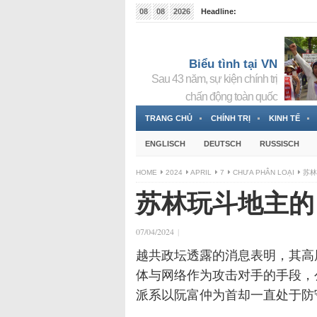
08
08
2026
Headline:
Tin bà Nguyễn Thị Thanh Nhàn đang ẩn náu tại Đức
Biểu tình tại VN
Sau 43 năm, sự kiện chính trị
chấn động toàn quốc
TRANG CHỦ
CHÍNH TRỊ
KINH TẾ
ENGLISCH
DEUTSCH
RUSSISCH
HOME
2024
APRIL
7
CHƯA PHÂN LOẠI
苏林
苏林玩斗地主的
07/04/2024
|
越共政坛透露的消息表明，其高
体与网络作为攻击对手的手段，
派系以阮富仲为首却一直处于防