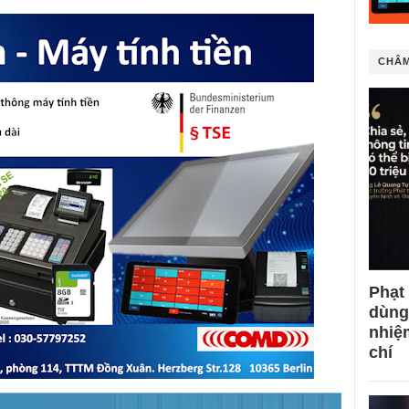
CHÂM
Phạt
dùng
nhiệ
chí