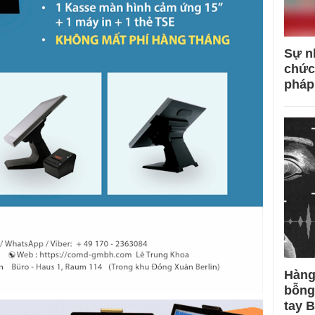
Sự n
chức
pháp
Hàng
bỗng
tay 