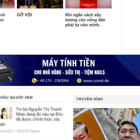
 vô
GỠ VỘI
Khi ngân sách xây
eo
tượng còn nông dân
.
phải tự cứu mình.
HIỀU NGƯỜI XEM
TRUYỀN HÌNH
Tin bà Nguyễn Thị Thanh
Nhàn đang ẩn náu tại Đức
đã được chính thức xác
hận
/08/2023
- 15.070 Views