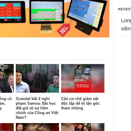
NEUES
Lon
viên
ông có
Scandal bắt 2 nghi
Cần cơ chế giám sát
âm,
phạm Samoa: Bài học
độc lập để trị tận gốc
g
đắt giá về sự liêm
tham nhũng
chính của Công an Việt
Nam?