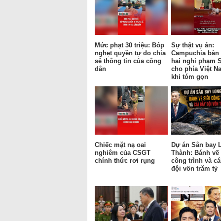
Mức phạt 30 triệu: Bóp
Sự thật vụ án:
nghẹt quyền tự do chia
Campuchia bàn 
sẻ thông tin của công
hai nghi phạm 
dân
cho phía Việt N
khi tóm gọn
Chiếc mặt nạ oai
Dự án Sân bay 
nghiêm của CSGT
Thành: Bánh vẽ 
chính thức rơi rụng
công trình và cá
đội vốn trăm tỷ