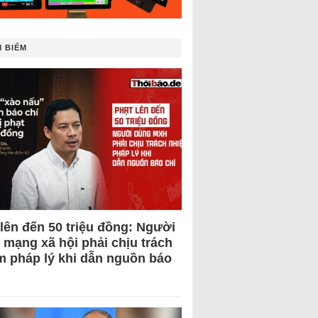
 BIẾM
 lên đến 50 triệu đồng: Người
 mạng xã hội phải chịu trách
m pháp lý khi dẫn nguồn báo