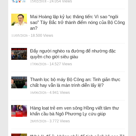
15/02/2018
- 24.054 Views
Mai Hoàng lập kỷ lục thăng tiến: Vì sao “ngôi
sao” Tây Bắc trở thành điểm nóng của Bộ Công
an?
11/05/2026
- 18.500 Views
Đẩy người nghèo ra đường để nhường đặc
quyền cho giới siêu giàu
17/06/2026
- 14.527 Views
Thanh lọc bộ máy Bộ Công an: Tinh giản thực
chất hay vẫn là màn trình diễn lấy lệ?
16/06/2026
- 4.941 Views
Hàng loạt trẻ em ven sông Hồng viết tâm thư
khẩn cầu bà Ngô Phương Ly cứu giúp
28/05/2026
- 3.772 Views