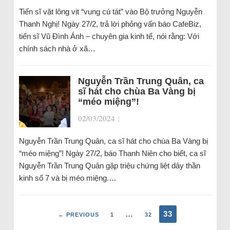
Tiến sĩ vặt lông vịt “vung cú tát” vào Bộ trưởng Nguyễn
Thanh Nghị! Ngày 27/2, trả lời phỏng vấn báo CafeBiz,
tiến sĩ Vũ Đình Ánh – chuyên gia kinh tế, nói rằng: Với
chính sách nhà ở xã…
Nguyễn Trần Trung Quân, ca
sĩ hát cho chùa Ba Vàng bị
“méo miệng”!
02/03/2024
|
Nguyễn Trần Trung Quân, ca sĩ hát cho chùa Ba Vàng bị
“méo miệng”! Ngày 27/2, báo Thanh Niên cho biết, ca sĩ
Nguyễn Trần Trung Quân gặp triệu chứng liệt dây thần
kinh số 7 và bị méo miệng.…
…
33
← PREVIOUS
1
32