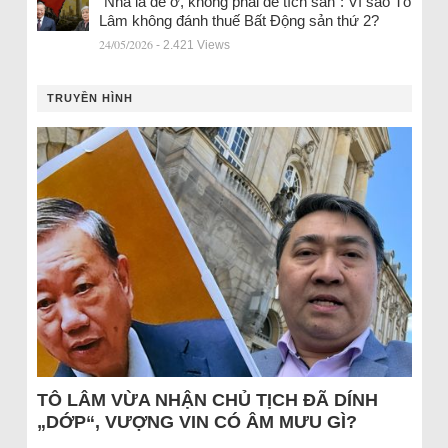
“Nhà là để ở, không phải để tích sản”: Vì sao Tô
Lâm không đánh thuế Bất Động sản thứ 2?
24/05/2026
- 2.421 Views
TRUYỀN HÌNH
TÔ LÂM VỪA NHẬN CHỦ TỊCH ĐÃ DÍNH
„DỚP“, VƯỢNG VIN CÓ ÂM MƯU GÌ?