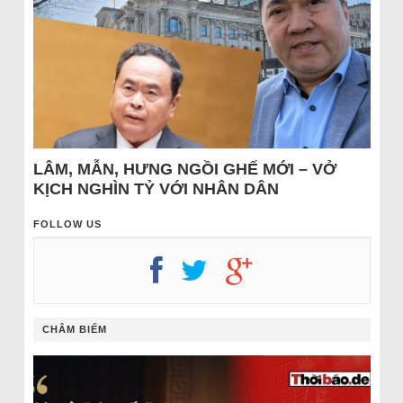
LÂM, MẪN, HƯNG NGỒI GHẾ MỚI – VỞ
KỊCH NGHÌN TỶ VỚI NHÂN DÂN
FOLLOW US
CHÂM BIẾM