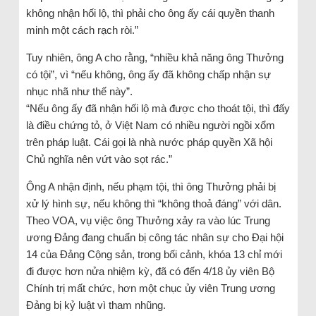
không nhận hối lộ, thì phải cho ông ấy cái quyền thanh
minh một cách rạch ròi.”
Tuy nhiên, ông A cho rằng, “nhiều khả năng ông Thưởng
có tội”, vì “nếu không, ông ấy đã không chấp nhận sự
nhục nhã như thế này”.
“Nếu ông ấy đã nhận hối lộ mà được cho thoát tội, thì đấy
là điều chứng tỏ, ở Việt Nam có nhiều người ngồi xổm
trên pháp luật. Cái gọi là nhà nước pháp quyền Xã hội
Chủ nghĩa nên vứt vào sọt rác.”
Ông A nhận định, nếu phạm tội, thì ông Thưởng phải bị
xử lý hình sự, nếu không thì “không thoả đáng” với dân.
Theo VOA, vụ việc ông Thưởng xảy ra vào lúc Trung
ương Đảng đang chuẩn bị công tác nhân sự cho Đại hội
14 của Đảng Cộng sản, trong bối cảnh, khóa 13 chỉ mới
đi được hơn nửa nhiệm kỳ, đã có đến 4/18 ủy viên Bộ
Chính trị mất chức, hơn một chục ủy viên Trung ương
Đảng bị kỷ luật vì tham nhũng.