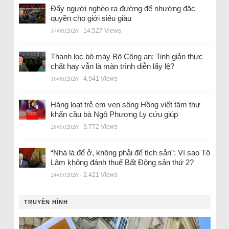
Đẩy người nghèo ra đường để nhường đặc
quyền cho giới siêu giàu
17/06/2026
- 14.527 Views
Thanh lọc bộ máy Bộ Công an: Tinh giản thực
chất hay vẫn là màn trình diễn lấy lệ?
16/06/2026
- 4.941 Views
Hàng loạt trẻ em ven sông Hồng viết tâm thư
khẩn cầu bà Ngô Phương Ly cứu giúp
28/05/2026
- 3.772 Views
“Nhà là để ở, không phải để tích sản”: Vì sao Tô
Lâm không đánh thuế Bất Động sản thứ 2?
24/05/2026
- 2.421 Views
TRUYỀN HÌNH