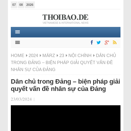
07
08
2026
HOME
2024
MÄRZ
23
NỘI CHÍNH
DÂN CHỦ
TRONG ĐẢNG – BIỆN PHÁP GIẢI QUYẾT VẤN ĐỀ
NHÂN SỰ CỦA ĐẢNG
Dân chủ trong Đảng – biện pháp giải
quyết vấn đề nhân sự của Đảng
23/03/2024
|