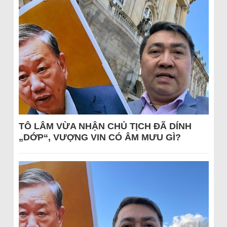
TÔ LÂM VỪA NHẬN CHỦ TỊCH ĐÃ DÍNH
„DỚP“, VƯỢNG VIN CÓ ÂM MƯU GÌ?