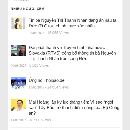
NHIỀU NGƯỜI XEM
Tin bà Nguyễn Thị Thanh Nhàn đang ẩn náu tại
Đức đã được chính thức xác nhận
07/08/2023
- 15.065 Views
Đài phát thanh và Truyền hình nhà nước
Slovakia (RTVS) công bố thông tin bà Nguyễn
Thị Thanh Nhàn trốn sang Đức!
06/08/2023
- 5.165 Views
Ủng hộ Thoibao.de
15/02/2018
- 24.054 Views
Mai Hoàng lập kỷ lục thăng tiến: Vì sao “ngôi
sao” Tây Bắc trở thành điểm nóng của Bộ Công
an?
11/05/2026
- 18.500 Views