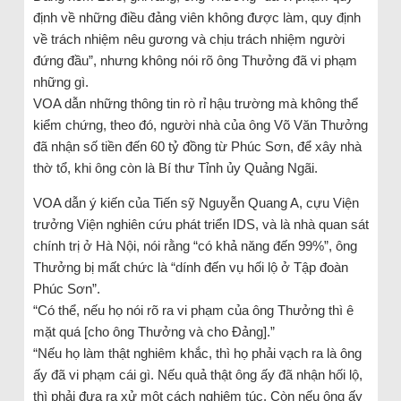
định về những điều đảng viên không được làm, quy định
về trách nhiệm nêu gương và chịu trách nhiệm người
đứng đầu”, nhưng không nói rõ ông Thưởng đã vi phạm
những gì.
VOA dẫn những thông tin rò rỉ hậu trường mà không thể
kiểm chứng, theo đó, người nhà của ông Võ Văn Thưởng
đã nhận số tiền đến 60 tỷ đồng từ Phúc Sơn, để xây nhà
thờ tổ, khi ông còn là Bí thư Tỉnh ủy Quảng Ngãi.
VOA dẫn ý kiến của Tiến sỹ Nguyễn Quang A, cựu Viện
trưởng Viện nghiên cứu phát triển IDS, và là nhà quan sát
chính trị ở Hà Nội, nói rằng “có khả năng đến 99%”, ông
Thưởng bị mất chức là “dính đến vụ hối lộ ở Tập đoàn
Phúc Sơn”.
“Có thể, nếu họ nói rõ ra vi phạm của ông Thưởng thì ê
mặt quá [cho ông Thưởng và cho Đảng].”
“Nếu họ làm thật nghiêm khắc, thì họ phải vạch ra là ông
ấy đã vi phạm cái gì. Nếu quả thật ông ấy đã nhận hối lộ,
thì phải đưa ra xử một cách nghiêm túc. Còn nếu ông ấy