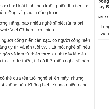
bỗng
 sự như Hoài Linh, nếu không biển thủ tiền từ
tay 
tiền. Ông rất giàu là đằng khác.
NEUES
ng Hằng, bao nhiêu nghệ sĩ biết rút ra bài
Lon
owbiz Việt đỡ bẩn hơn nhiều.
viên
ó người cống hiến tiền bạc, có người cống hiến
ng uy tín và tên tuổi vv… Là một nghệ sĩ, nếu
 góp và làm từ thiện thực sự, thì đấy là điều
 trục lợi từ thiện, thì có thể khiến nghệ sĩ thân
 có thể đưa tên tuổi nghệ sĩ lên mây, nhưng
ệ sĩ xuống bùn. Không biết, có bao nhiêu nghệ