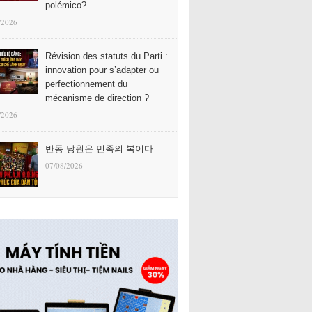
polémico?
/2026
Révision des statuts du Parti :
innovation pour s’adapter ou
perfectionnement du
mécanisme de direction ?
/2026
반동 당원은 민족의 복이다
07/08/2026