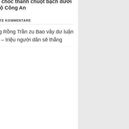
 chốc thành chuột bạch dưới
Bộ Công An
TE KOMMENTARE
g Rồng Trần
zu
Bao vây dư luận
 – triệu người dân sẽ thắng