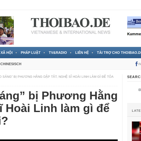
 đã được chính thức xác nhận
3 Jahren ago
XÃ HỘI
PHÁP LUẬT
TV&RADIO
LIÊN HỆ
TÀI TRỢ CHO THOIBAO.D
CHINESISCH
F
O SÁNG” BỊ PHƯƠNG HẰNG DẬP TẮT, NGHỆ SĨ HOÀI LINH LÀM GÌ ĐỂ TỎA
SEARC
sáng” bị Phương Hằng
ĩ Hoài Linh làm gì để
LAT
i?