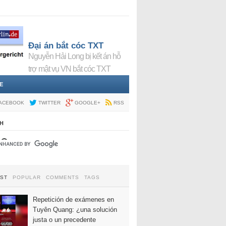
Đại án bắt cóc TXT
Nguyễn Hải Long bị kết án hỗ
trợ mật vụ VN bắt cóc TXT
E
ACEBOOK
TWITTER
GOOGLE+
RSS
H
EST
POPULAR
COMMENTS
TAGS
Repetición de exámenes en
Tuyên Quang: ¿una solución
justa o un precedente