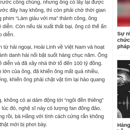
 trước công chúng, nhưng ông có lấy lại được
ớc đây hay không, thì còn phải chờ thời gian
rong phim “Làm giàu với ma” thành công, ông
ề diễn. Còn nếu tái xuất thất bại, ông có thể ẩn
Sự n
 diễn.
chức
pháp
 từ hải ngoại, Hoài Linh về Việt Nam và hoạt
hành danh hài nổi bật suốt hàng chục năm. Ông
ề diễn và đã xây nhà thờ tổ đến 100 tỷ đồng.
ầm lớn của ông, đã khiến ông mất quá nhiều,
iếng, khiến ông phải chật vật tìm lại hào quang
không có ai dám động tới “ngôi đền thiêng”
 lúc đó, nghệ sĩ này có lượng fan đông đảo,
g rồi, bà Hằng với tính cách cứng rắn không
 thật mới bị phơi bày.
Hàng