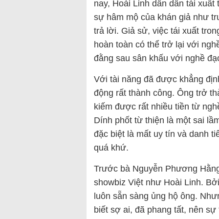
nay, Hoài Linh dần dần tái xuất
sự hâm mộ của khán giả như trư
trả lời. Giả sử, việc tái xuất t
hoàn toàn có thể trở lại với ngh
đằng sau sân khấu với nghề đạo
Với tài năng đã được khẳng định
động rất thành công. Ông trở t
kiếm được rất nhiều tiền từ ngh
Dính phốt từ thiện là một sai l
đặc biệt là mất uy tín và danh t
quá khứ.
Trước bà Nguyễn Phương Hằng, 
showbiz Việt như Hoài Linh. Bởi
luôn sẵn sàng ủng hộ ông. Nhưn
biết sợ ai, đã phang tất, nên sự