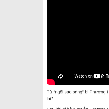
Từ “ngôi sao sáng” bị Phương H
lại?