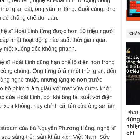
ng réo tên, nghệ sĩ Hoài Linh bị cộng đồng
hời gian dài, ông vẫn im lặng. Cuối cùng, ông
h để chống chế dư luận.
hệ sĩ Hoài Linh từng được hơn 10 triệu người
CHÂM
 cập nhật hoạt động nào suốt thời gian qua.
ày một xuống dốc không phanh.
ệ sĩ Hoài Linh cũng hạn chế lộ diện hơn trong
 công chúng. Ông từng ở ẩn một thời gian, đến
động nghệ thuật, nhưng lặng lẽ hơn trước
ào bộ phim “Làm giàu với ma” vừa được khởi
 của Hoài Linh, bởi khi ông tái xuất với điện
ư xưa không, hay chính cái tên của ông sẽ làm
Phạt
dùng
nhiệ
ivestream của bà Nguyễn Phương Hằng, nghệ sĩ
chí
 sao sáng trên sân khấu kịch Việt Nam. Sức