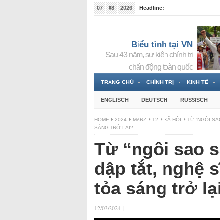
07
08
2026
Headline:
Tin bà Nguyễn Thị Thanh Nhàn đang ẩn náu tại Đức
Biểu tình tại VN
Sau 43 năm, sự kiện chính trị
chấn động toàn quốc
TRANG CHỦ
CHÍNH TRỊ
KINH TẾ
ENGLISCH
DEUTSCH
RUSSISCH
HOME
2024
MÄRZ
12
XÃ HỘI
TỪ “NGÔI SA
SÁNG TRỞ LẠI?
Từ “ngôi sao 
dập tắt, nghệ s
tỏa sáng trở lạ
12/03/2024
|