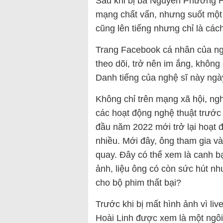
Sau khi bị bà Nguyễn Phương Hằ
mạng chất vấn, nhưng suốt một t
cũng lên tiếng nhưng chỉ là các
Trang Facebook cá nhân của ng
theo dõi, trở nên im ắng, không
Danh tiếng của nghệ sĩ này ng
Không chỉ trên mạng xã hội, ngh
các hoạt động nghệ thuật trước
đầu năm 2022 mới trở lại hoạt 
nhiều. Mới đây, ông tham gia v
quay. Đây có thể xem là canh bạc
ảnh, liệu ông có còn sức hút nh
cho bộ phim thất bại?
Trước khi bị mất hình ảnh vì l
Hoài Linh được xem là một ngôi