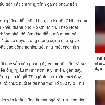
hấu đến các chương trình game show trên
ọc lớp đạo diễn sân khấu, do Nghệ sĩ Nhân dân
n khấu thành phố Hồ Chí Minh. Theo Hoài
 không phải để làm đạo diễn, mà muốn bổ
u. Nếu có duyên, ông mong dựng những vở
oặc các đồng nghiệp trẻ, như một cách tìm
Thủ 
nhục 
uổi này vẫn còn phong độ với nghề diễn. Vì sự
đạo 
n ông “giấu mình” hơn, tuy nhiên, gần đây,
 Trong dịp lễ giỗ Tổ ngành sân khấu mới đây,
 tổ chức buổi lễ tại nhà thờ Tổ 100 tỷ ở Thủ
diễn sân khấu cũng là một ngã rẽ. Bởi cho đến