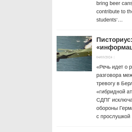
bring beer cans,
contribute to t
students‘…
Писториус
«информац
04/03/2024
|
«Речь идет о 
разговора ме
тревогу в Бер
«гибридной ат
СДПГ исключа
обороны Герм
с прослушкой