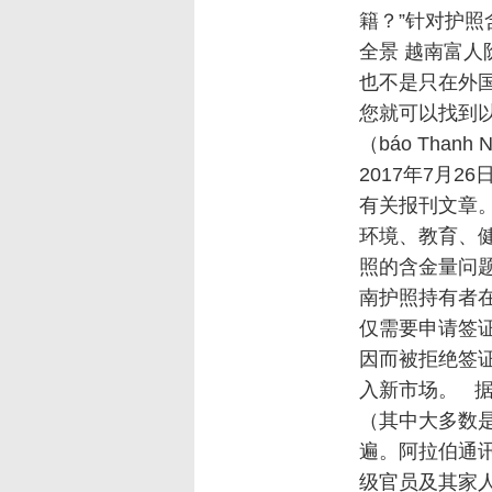
籍？”针对护
全景 越南富
也不是只在外国
您就可以找到以
（báo Tha
2017年7月
有关报刊文章
环境、教育、
照的含金量问
南护照持有者
仅需要申请签
因而被拒绝签
入新市场。 据
（其中大多数
遍。阿拉伯通讯
级官员及其家人