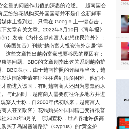
08/08
照含金量的问题作出值的深思的论述。 越南国会
人阶层纷纷花钱购买外国国籍并不是什么新鲜事，
媒体上提到过。只需在 Google 上一键点击，
下文章有关文章。2022年3月10日《青年报》
nh Niên）发表《为什么越南富人都想移民海外》；
26日《美国知音》刊载“越南富人投资海外定居”等
。 这些文章指出越南富豪想要移民的原因有：
健康等问题。BBC的文章则指出这关系到越南护
08/08
题。BBC表示，由于越南护照的评级相当低，越
在发达国家申请签证往往遇到很多困难。他们不
证才能进入该国，有时越南商人还因为愚蠢的原
证。与此同时，越南商人需要前往许多地方并进
观察人士称，自2000年代初以来，越南富人
是商人甚至政客）花钱购买外国国籍已变得很普
社2020年8月的一项调查称，世界各地许多高
购买了岛国塞浦路斯（Cyprus）的“黄金护