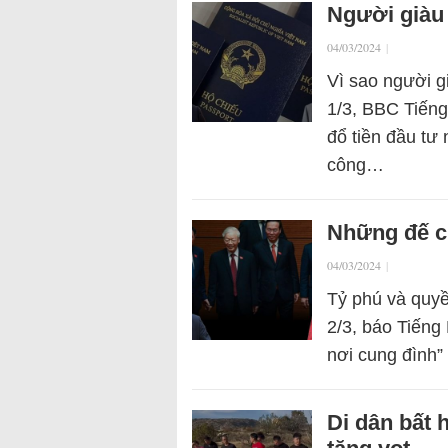
Người giàu 
04/03/2024
|
Vì sao người g
1/3, BBC Tiếng
đổ tiền đầu tư 
công…
Những đế c
04/03/2024
|
Tỷ phú và quyề
2/3, báo Tiếng
nơi cung đình”
Di dân bất