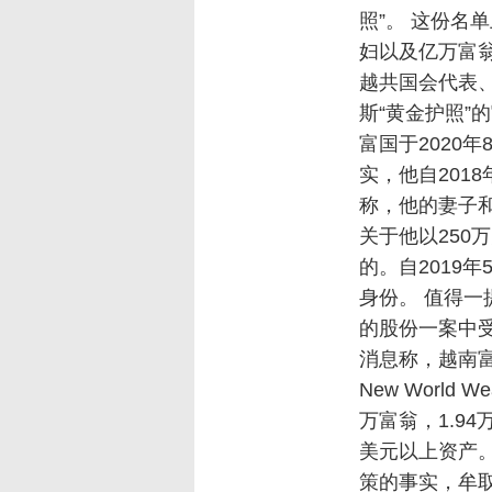
照”。 这份名
妇以及亿万富
越共国会代表
斯“黄金护照”
富国于2020年8
实，他自201
称，他的妻子
关于他以250
的。自2019
身份。 值得一提
的股份一案中
消息称，越南
New World
万富翁，1.9
美元以上资产
策的事实，牟