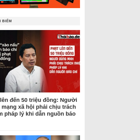
 BIẾM
 lên đến 50 triệu đồng: Người
 mạng xã hội phải chịu trách
m pháp lý khi dẫn nguồn báo