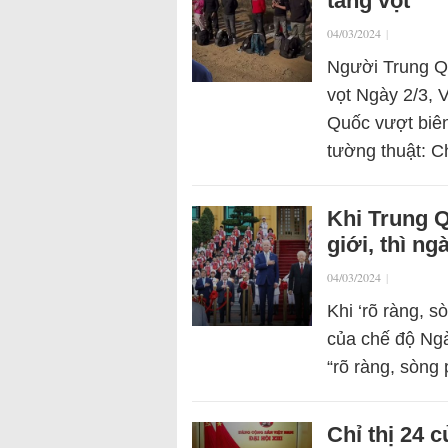
tăng vọt
04/03/2024
|
Người Trung Qu
vọt Ngày 2/3, 
Quốc vượt biên
tường thuật: C
Khi Trung Q
giới, thì n
04/03/2024
|
Khi ‘rõ ràng, s
của chế độ Ngà
“rõ ràng, sòng
Chỉ thị 24 c