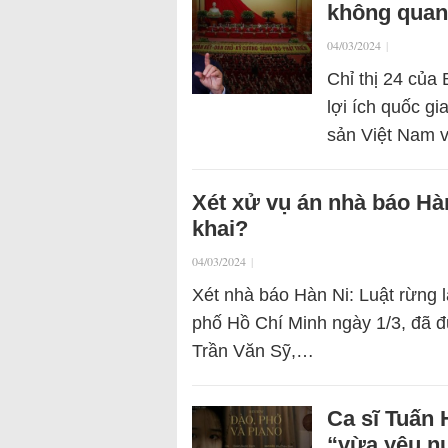
không quan 
04/03/2024
|
Chỉ thị 24 của
lợi ích quốc gi
sản Việt Nam v
Xét xử vụ án nhà báo Hàn
khai?
04/03/2024
|
Xét nhà báo Hàn Ni: Luật rừng 
phố Hồ Chí Minh ngày 1/3, đã đ
Trần Văn Sỹ,…
Ca sĩ Tuấn 
“vừa yêu n