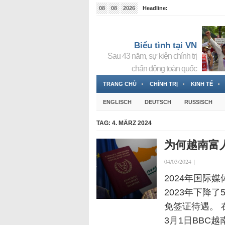
08
08
2026
Headline:
Tin bà Nguyễn Thị Thanh Nhàn đang ẩn náu tại Đức
Biểu tình tại VN
Sau 43 năm, sự kiện chính trị
chấn động toàn quốc
TRANG CHỦ
CHÍNH TRỊ
KINH TẾ
ENGLISCH
DEUTSCH
RUSSISCH
TAG:
4. MÄRZ 2024
为何越南富
04/03/2024
|
2024年国际
2023年下降
免签证待遇。
3月1日BBC