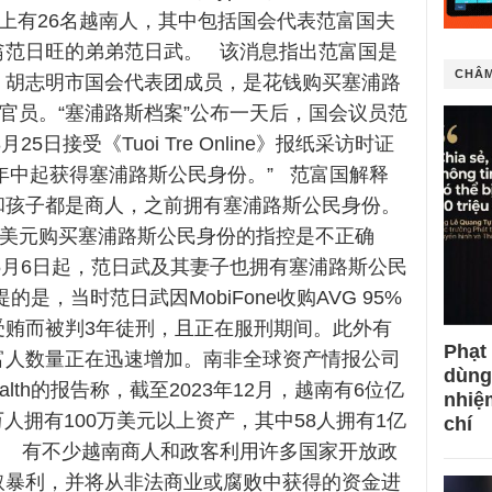
单上有26名越南人，其中包括国会代表范富国夫
翁范日旺的弟弟范日武。 该消息指出范富国是
CHÂM
、胡志明市国会代表团成员，是花钱购买塞浦路
的官员。“塞浦路斯档案”公布一天后，国会议员范
月25日接受《Tuoi Tre Online》报纸采访时证
8年中起获得塞浦路斯公民身份。” 范富国解释
和孩子都是商人，之前拥有塞浦路斯公民身份。
万美元购买塞浦路斯公民身份的指控是不正确
年5月6日起，范日武及其妻子也拥有塞浦路斯公民
的是，当时范日武因MobiFone收购AVG 95%
受贿而被判3年徒刑，且正在服刑期间。此外有
Phạt
富人数量正在迅速增加。南非全球资产情报公司
dùng
 Wealth的报告称，截至2023年12月，越南有6位亿
nhiệ
4万人拥有100万美元以上资产，其中58人拥有1亿
chí
。 有不少越南商人和政客利用许多国家开放政
取暴利，并将从非法商业或腐败中获得的资金进