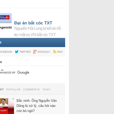
Đại án bắt cóc TXT
Nguyễn Hải Long bị kết án hỗ
trợ mật vụ VN bắt cóc TXT
E
ACEBOOK
TWITTER
GOOGLE+
RSS
H
EST
POPULAR
COMMENTS
TAGS
Bắc ninh: Ông Nguyễn Văn
Dũng bị xử lý, câu hỏi nào
còn bỏ ngỏ?