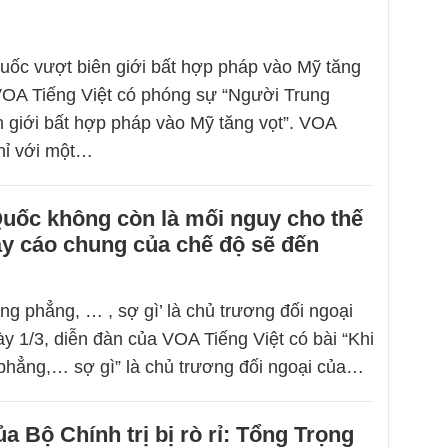
ốc vượt biên giới bất hợp pháp vào Mỹ tăng
VOA Tiếng Việt có phóng sự “Người Trung
 giới bất hợp pháp vào Mỹ tăng vọt”. VOA
hỉ với một…
uốc không còn là mối nguy cho thế
gày cáo chung của chế độ sẽ đến
òng phẳng, … , sợ gì’ là chủ trương đối ngoại
y 1/3, diễn đàn của VOA Tiếng Việt có bài “Khi
 phẳng,… sợ gì” là chủ trương đối ngoại của…
ủa Bộ Chính trị bị rò rỉ: Tổng Trọng