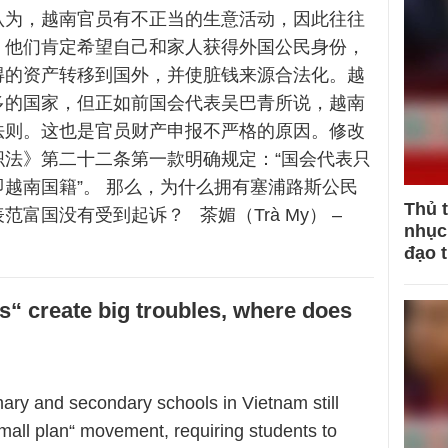
认为，越南官员有不正当的生意活动，因此往往
。他们肯定希望自己和家人获得外国公民身份，
得的资产转移到国外，并使脏钱来源合法化。越
多的国家，但正如前国会代表吴巴青所说，越南
法则。这也是官员财产申报不严格的原因。修改
织法》第二十二条第一款明确规定：“国会代表只
越南国籍”。 那么，为什么拥有塞浦路斯公民
Thủ 
范富国没有受到起诉？ 茶媚（Trà My） –
nhục 
đạo 
s“ create big troubles, where does
mary and secondary schools in Vietnam still
mall plan“ movement, requiring students to