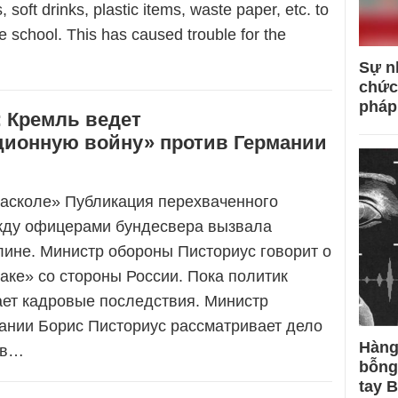
 soft drinks, plastic items, waste paper, etc. to
he school. This has caused trouble for the
Sự n
chức
pháp
: Кремль ведет
ионную войну» против Германии
расколе» Публикация перехваченного
жду офицерами бундесвера вызвала
лине. Министр обороны Писториус говорит о
аке» со стороны России. Пока политик
ет кадровые последствия. Министр
ании Борис Писториус рассматривает дело
Hàng
 в…
bỗng
tay 