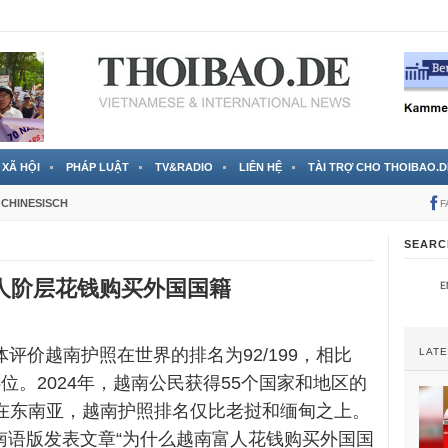
 đã được chính thức xác nhận
3 Jahren ago
XÃ HỘI
PHÁP LUẬT
TV&RADIO
LIÊN HỆ
TÀI TRỢ CHO THOIBAO.D
CHINESISCH
F
SEARC
人阶层花钱购买外国国籍
媒体评价越南护照在世界的排名为92/199，相比
LAT
了5位。2024年，越南公民获得55个国家和地区的
 在东南亚，越南护照排名仅比老挝和缅甸之上。
越南语版发表文章“为什么越南富人花钱购买外国国