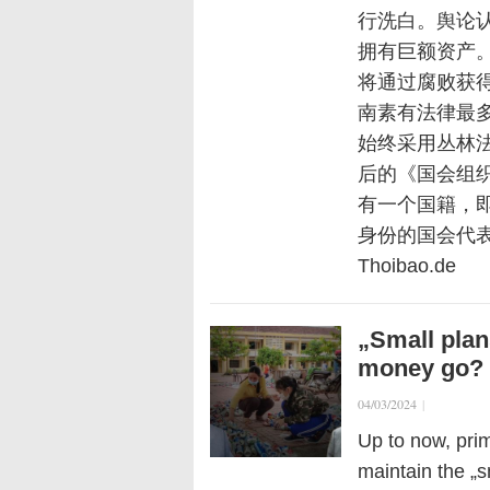
行洗白。舆论
拥有巨额资产
将通过腐败获
南素有法律最
始终采用丛林
后的《国会组
有一个国籍，即
身份的国会代表
Thoibao.de
„Small plan
money go?
04/03/2024
|
Up to now, pri
maintain the „s