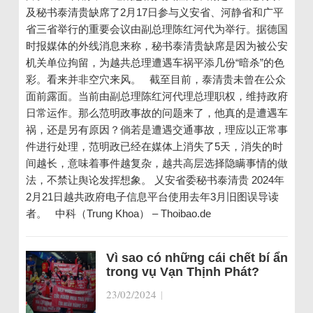
及秘书泰清贵缺席了2月17日参与义安省、河静省和广平
省三省举行的重要会议由副总理陈红河代为举行。据德国
时报媒体的外线消息来称，秘书泰清贵缺席是因为被公安
机关单位拘留，为越共总理遭遇车祸平添几份“暗杀”的色
彩。看来并非空穴来风。 截至目前，泰清贵未曾在公众
面前露面。当前由副总理陈红河代理总理职权，维持政府
日常运作。那么范明政事故的问题来了，他真的是遭遇车
祸，还是另有原因？倘若是遭遇交通事故，理应以正常事
件进行处理，范明政已经在媒体上消失了5天，消失的时
间越长，意味着事件越复杂，越共高层选择隐瞒事情的做
法，不禁让舆论发挥想象。 乂安省委秘书泰清贵 2024年
2月21日越共政府电子信息平台使用去年3月旧图误导读
者。 中科（Trung Khoa） – Thoibao.de
Vì sao có những cái chết bí ẩn
trong vụ Vạn Thịnh Phát?
23/02/2024
|