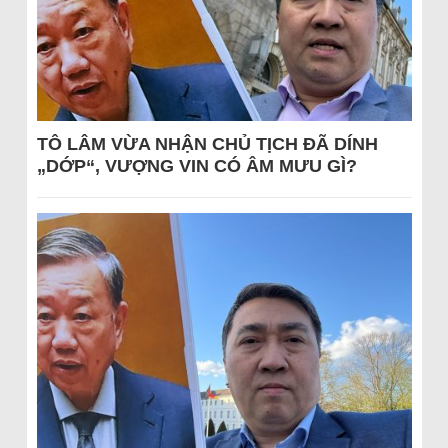
TÔ LÂM VỪA NHẬN CHỦ TỊCH ĐÃ DÍNH
„DỚP“, VƯỢNG VIN CÓ ÂM MƯU GÌ?