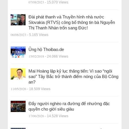
07/08/2023
- 15.070 Views
Đài phát thanh và Truyền hình nhà nước
Slovakia (RTVS) công bố thông tin bà Nguyễn
Thị Thanh Nhàn trốn sang Đức!
06/08/2023
- 5.165 Views
Ủng hộ Thoibao.de
15/02/2018
- 24.066 Views
Mai Hoàng lập kỷ lục thăng tiến: Vì sao “ngôi
sao” Tây Bắc trở thành điểm nóng của Bộ Công
an?
11/05/2026
- 18.509 Views
Đẩy người nghèo ra đường để nhường đặc
quyền cho giới siêu giàu
17/06/2026
- 14.528 Views