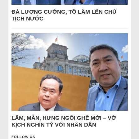
ĐÁ LƯƠNG CƯỜNG, TÔ LÂM LÊN CHỦ
TỊCH NƯỚC
LÂM, MẪN, HƯNG NGỒI GHẾ MỚI – VỞ
KỊCH NGHÌN TỶ VỚI NHÂN DÂN
FOLLOW US