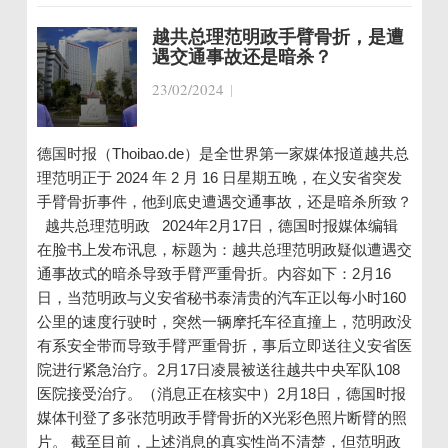
越共总理范明政手臂骨折，是遭
遇交通事故还是暗杀？
23/02/2024
|
德国时报（Thoibao.de）是全世界第一家媒体报道越共总
理范明正于 2024 年 2 月 16 日星期五晚，在义安省突发
手臂骨折事件，他到底史遭遇交通事故，还是暗杀所致？
越共总理范明政 2024年2月17日，德国时报媒体编辑
在脸书上发布讯息，标题为：越共总理范明政疑似遭遇交
通事故式的暗杀导致手臂严重骨折。内容如下：2月16
日，当范明政与义安省秘书泰清贵的汽车正以每小时160
公里的速度行驶时，突然一辆摩托车径直撞上，范明政没
有系安全带而导致手臂严重骨折，事后立即送往义安省医
院进行紧急治疗。2月17日凌晨被送往越共中央军队108
医院接受治疗。（消息正在核实中）2月18日，德国时报
媒体刊登了多张范明政手臂骨折的X光彩色照片断臂的照
片。 截至目前，上述消息的真实性尚不清楚，但范明政