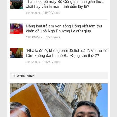
Thanh lọc bộ máy Bộ Công an: Tinh giản thực
chất hay vẫn là màn trình diễn lấy lệ?
16/06/2026
- 4.942 Views
Hàng loạt trẻ em ven sông Hồng viết tâm thư
khẩn cầu bà Ngô Phương Ly cứu giúp
28/05/2026
- 3.779 Views
“Nhà là để ở, không phải để tích sản”: Vì sao Tô
Lâm không đánh thuế Bất Động sản thứ 2?
24/05/2026
- 2.426 Views
TRUYỀN HÌNH