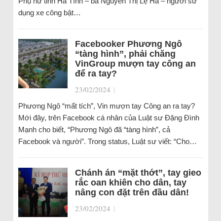
Phụ nữ tỉnh Hà Tĩnh – bà Nguyễn Thị Lệ Hà – người sử
dụng xe công bật…
Facebooker Phương Ngô
“tàng hình”, phải chăng
VinGroup mượn tay công an
để ra tay?
23/02/2024
|
Phương Ngô “mất tích”, Vin mượn tay Công an ra tay?
Mới đây, trên Facebook cá nhân của Luật sư Đặng Đình
Mạnh cho biết, “Phương Ngô đã “tàng hình”, cả
Facebook và người”. Trong status, Luật sư viết: “Cho…
Chánh án “mặt thớt”, tay gieo
rắc oan khiên cho dân, tay
nâng con đặt trên đầu dân!
23/02/2024
|