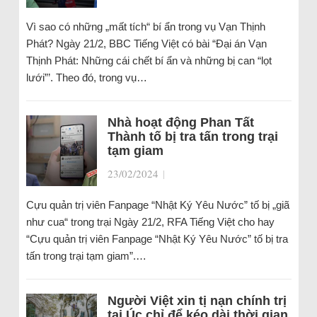
Vì sao có những „mất tích“ bí ẩn trong vụ Vạn Thịnh
Phát? Ngày 21/2, BBC Tiếng Việt có bài “Đại án Vạn
Thịnh Phát: Những cái chết bí ẩn và những bị can “lọt
lưới”’. Theo đó, trong vụ…
Nhà hoạt động Phan Tất
Thành tố bị tra tấn trong trại
tạm giam
23/02/2024
|
Cựu quản trị viên Fanpage “Nhật Ký Yêu Nước” tố bị „giã
như cua“ trong trại Ngày 21/2, RFA Tiếng Việt cho hay
“Cựu quản trị viên Fanpage “Nhật Ký Yêu Nước” tố bị tra
tấn trong trại tạm giam”.…
Người Việt xin tị nạn chính trị
tại Úc chỉ để kéo dài thời gian