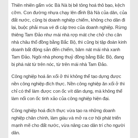
Thiên nhiên gấm vóc Bà Nà bị bê tông hoá thô bạo, kệch
cỡm. Con đường nhựa chạy lên đỉnh Bà Nà của dân, của
đất nước, cũng bị doanh nghiệp chiếm, không cho dân đi
lại, buộc phải mua vé đi cáp treo của doanh nghiệp. Rừng
thiêng Tam Đảo như mái nhà rợp mát che chở cho căn
nhà châu thổ đồng bằng Bắc Bộ, thì cũng bị tập đoàn kinh
doanh bất động sản đến chiếm, băm nát mái nhà xanh
Tam Đảo. Ngôi nhà phong thuỷ đồng bằng Bắc Bộ, đang
bị phá nát từ trên nóc, từ trên mái nhà Tam Đảo.
Công nghiệp hoá ăn xổi ở thì không thể tạo dựng được
nền công nghiệp đích thực. Nền công nghiệp ăn xổi ở thì
chỉ có thể làm được con ốc vít dân dụng, mà không thể
làm nổi con ốc tinh xảo của công nghiệp hiện đại.
Công nghiệp hoá đích thực vừa tạo ra những doanh
nghiệp chân chính, làm giàu và mở ra cơ hội phát triển
mạnh mẽ cho đất nước, vừa nâng cao dân trí cho người
dân.