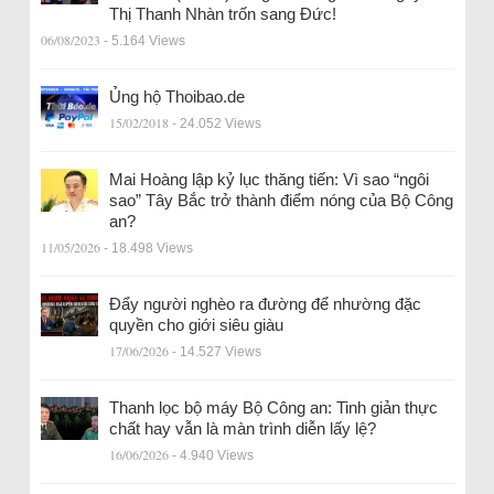
Thị Thanh Nhàn trốn sang Đức!
06/08/2023
- 5.164 Views
Ủng hộ Thoibao.de
15/02/2018
- 24.052 Views
Mai Hoàng lập kỷ lục thăng tiến: Vì sao “ngôi
sao” Tây Bắc trở thành điểm nóng của Bộ Công
an?
11/05/2026
- 18.498 Views
Đẩy người nghèo ra đường để nhường đặc
quyền cho giới siêu giàu
17/06/2026
- 14.527 Views
Thanh lọc bộ máy Bộ Công an: Tinh giản thực
chất hay vẫn là màn trình diễn lấy lệ?
16/06/2026
- 4.940 Views