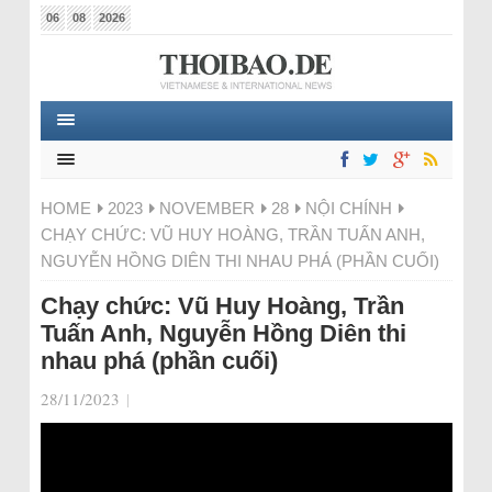
06
08
2026
HOME
2023
NOVEMBER
28
NỘI CHÍNH
CHẠY CHỨC: VŨ HUY HOÀNG, TRẦN TUẤN ANH,
NGUYỄN HỒNG DIÊN THI NHAU PHÁ (PHẦN CUỐI)
Chạy chức: Vũ Huy Hoàng, Trần
Tuấn Anh, Nguyễn Hồng Diên thi
nhau phá (phần cuối)
28/11/2023
|