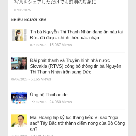
写真をシェアしただけでも罰則の対象に
07/08/2026
NHIỀU NGƯỜI XEM
Tin bà Nguyễn Thị Thanh Nhàn đang ẩn náu tại
Đức đã được chính thức xác nhận
07/08/2023
- 15.067 Views
Đài phát thanh và Truyền hình nhà nước
Slovakia (RTVS) công bố thông tin bà Nguyễn
Thị Thanh Nhàn trốn sang Đức!
06/08/2023
- 5.165 Views
Ủng hộ Thoibao.de
15/02/2018
- 24.060 Views
Mai Hoàng lập kỷ lục thăng tiến: Vì sao “ngôi
sao” Tây Bắc trở thành điểm nóng của Bộ Công
an?