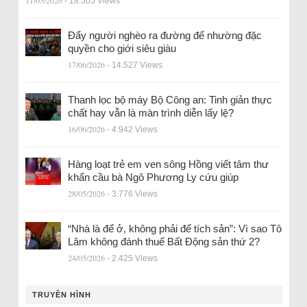
11/05/2026
- 18.505 Views
Đẩy người nghèo ra đường để nhường đặc
quyền cho giới siêu giàu
17/06/2026
- 14.527 Views
Thanh lọc bộ máy Bộ Công an: Tinh giản thực
chất hay vẫn là màn trình diễn lấy lệ?
16/06/2026
- 4.942 Views
Hàng loạt trẻ em ven sông Hồng viết tâm thư
khẩn cầu bà Ngô Phương Ly cứu giúp
28/05/2026
- 3.776 Views
“Nhà là để ở, không phải để tích sản”: Vì sao Tô
Lâm không đánh thuế Bất Động sản thứ 2?
24/05/2026
- 2.425 Views
TRUYỀN HÌNH