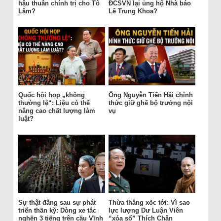
hậu thuẫn chính trị cho Tô
ĐCSVN lại ủng hộ Nhà báo
Lâm?
Lê Trung Khoa?
Quốc hội họp „không
Ông Nguyễn Tiến Hải chính
thường lệ“: Liệu có thể
thức giữ ghế bộ trưởng nội
nâng cao chất lượng làm
vụ
luật?
Sự thật đằng sau sự phát
Thừa thắng xốc tới: Vì sao
triển thần kỳ: Dòng xe tắc
lực lượng Dư Luận Viên
nghẽn 3 tiếng trên cầu Vĩnh
“xóa sổ” Thích Chân