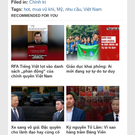
Filed in:
Chính trị
Tags:
hot
,
mua vũ khí
,
Mỹ
,
nhu cầu
,
Việt Nam
RECOMMENDED FOR YOU
RFA Tiếng Việt lọt vào danh
Giáo dục khai phóng: Ai
sách „phản động“ của
mới đang sợ tự do tư duy
chính quyền Việt Nam
Xe sang vô giá: Đặc quyền
Kỷ nguyên Tô Lâm: Vì sao
cho lãnh đạo hay củng cố
hàng trăm Đảng Viên