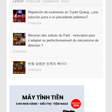
LATEST
POPULAR
COMMENTS
TAGS
Repetición de exámenes en Tuyên Quang: ¿una
solución justa o un precedente polémico?
07/08/2026
Révision des statuts du Parti : innovation pour
s’adapter ou perfectionnement du mécanisme de
direction ?
07/08/2026
반동 당원은 민족의 복이다
07/08/2026