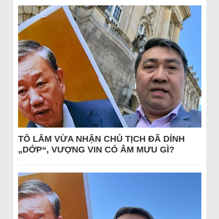
TÔ LÂM VỪA NHẬN CHỦ TỊCH ĐÃ DÍNH
„DỚP“, VƯỢNG VIN CÓ ÂM MƯU GÌ?