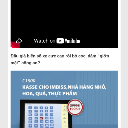
Đấu giá biển số xe cực cao rồi bỏ cọc, dám “giỡn
mặt” công an?