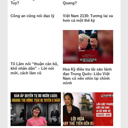
Tuy?
Quang?
Công an cũng nói đạo lý
Việt Nam 2130: Tương lai xa
hơn cả một thế kỷ
Tô Lâm nói “thuận cán bộ,
khổ nhân dân” – Lời nói
Hoa Kỳ điều tra tài sản lãnh
mới, cách làm cũ
đạo Trung Quốc: Liệu Việt
Nam có nên nhìn lại chính
mình