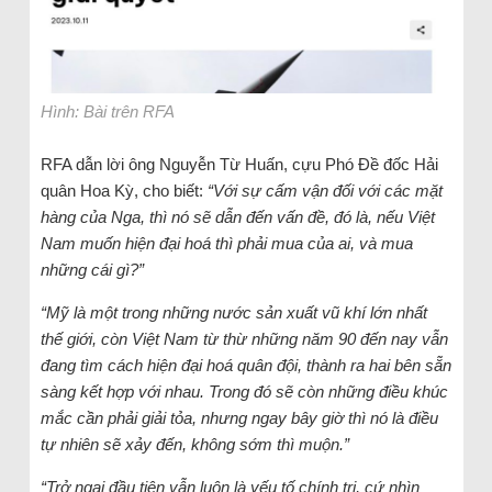
Hình: Bài trên RFA
RFA dẫn lời ông Nguyễn Từ Huấn, cựu Phó Đề đốc Hải
quân Hoa Kỳ, cho biết:
“Với sự cấm vận đối với các mặt
hàng của Nga, thì nó sẽ dẫn đến vấn đề, đó là, nếu Việt
Nam muốn hiện đại hoá thì phải mua của ai, và mua
những cái gì?”
“Mỹ là một trong những nước sản xuất vũ khí lớn nhất
thế giới, còn Việt Nam từ thừ những năm 90 đến nay vẫn
đang tìm cách hiện đại hoá quân đội, thành ra hai bên sẵn
sàng kết hợp với nhau. Trong đó sẽ còn những điều khúc
mắc cần phải giải tỏa, nhưng ngay bây giờ thì nó là điều
tự nhiên sẽ xảy đến, không sớm thì muộn.”
“Trở ngại đầu tiên vẫn luôn là yếu tố chính trị, cứ nhìn