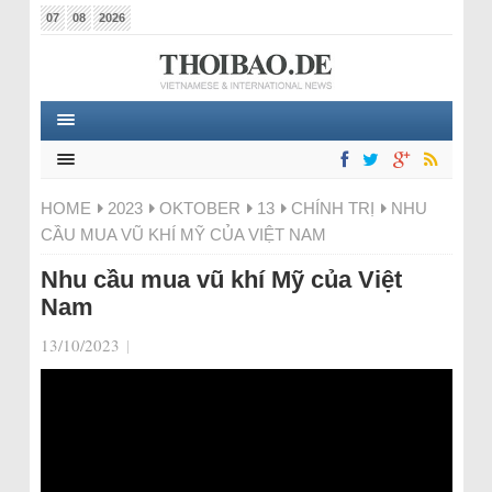
07
08
2026
HOME
2023
OKTOBER
13
CHÍNH TRỊ
NHU
CẦU MUA VŨ KHÍ MỸ CỦA VIỆT NAM
Nhu cầu mua vũ khí Mỹ của Việt
Nam
13/10/2023
|