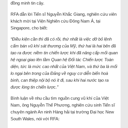
đồng minh tin cậy.
RFA dẫn lời Tiến sĩ Nguyễn Khắc Giang, nghiên cứu viên
khách mời tại Viện Nghiên cứu Đông Nam Á, tại
Singapore, cho biết:
“Điều kiện cần thì đã có rồi, thứ nhất là việc dỡ bỏ lệnh
cấm bán vũ khí sát thương của Mỹ, thứ hai là hai bên đã
tạo ra được niềm tin chiến lược khi đã nâng cấp mối quan
hệ ngoại giao lên tầm Quan hệ Đối tác Chiến lược Toàn
diện, tức là mức cao nhất của Việt Nam, và thứ ba là mối
lo ngại bên trong của Đảng về nguy cơ diễn biến hoà
bình, can thiệp nội bộ nó ít đi, sau khi hai nước tạo ra
được lòng tin chiến lược.”
Bình luận về nhu cầu tìm nguồn cung vũ khí của Việt
Nam, ông Nguyễn Thế Phương, nghiên cứu sinh Tiến sĩ
chuyên ngành An ninh Hàng hải tại trường Đại học New
South Wales, nói với RFA: