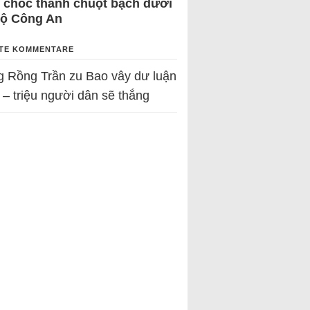
 chốc thành chuột bạch dưới
Bộ Công An
TE KOMMENTARE
g Rồng Trần
zu
Bao vây dư luận
 – triệu người dân sẽ thắng