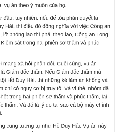
lái vụ án theo ý muốn của họ.
 đầu, tuy nhiên, nếu để tòa phán quyết là
y Hải, thì điều đó đồng nghĩa với việc Công an
 lỡ phóng lao thì phải theo lao, Công an Long
 Kiểm sát trong hai phiên sơ thẩm và phúc
ị mạng xã hội phản đối. Cuối cùng, vụ án
c là Giám đốc thẩm. Nếu Giám đốc thẩm mà
 tội Hồ Duy Hải, thì những kẻ làm án khống và
m chí có nguy cơ bị truy tố. Và vì thế, nhóm đã
ết trong hai phiên sơ thẩm và phúc thẩm, lại
ốc thẩm. Và đó là lý do tại sao cả bộ máy chính
.
 cũng tương tự như Hồ Duy Hải. Vụ án này