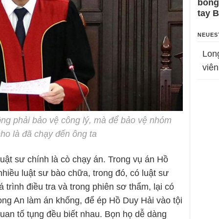
bỗng
tay 
NEUES
Lon
viên
ông phải bảo vệ công lý, mà để bảo vệ nhóm
ho là đã chạy đến ông ta
uật sư chính là cò chạy án. Trong vụ án Hồ
nhiều luật sư bào chữa, trong đó, có luật sư
trình điều tra và trong phiên sơ thẩm, lại có
ong An làm án khống, để ép Hồ Duy Hải vào tội
 quan tố tụng đều biết nhau. Bọn họ dễ dàng