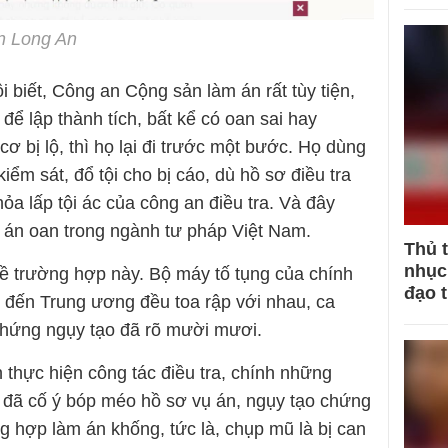
n Long An
i biết, Công an Cộng sản làm án rất tùy tiện,
để lập thành tích, bất kể có oan sai hay
ơ bị lộ, thì họ lại đi trước một bước. Họ dùng
kiểm sát, đổ tội cho bị cáo, dù hồ sơ điều tra
ỏa lấp tội ác của công an điều tra. Và đây
ều án oan trong ngành tư pháp Việt Nam.
Thủ 
nhục 
ề trường hợp này. Bộ máy tố tụng của chính
đạo 
 đến Trung ương đều toa rập với nhau, ca
chứng ngụy tạo đã rõ mười mươi.
 thực hiện công tác điều tra, chính những
y đã cố ý bóp méo hồ sơ vụ án, ngụy tạo chứng
 hợp làm án khống, tức là, chụp mũ là bị can