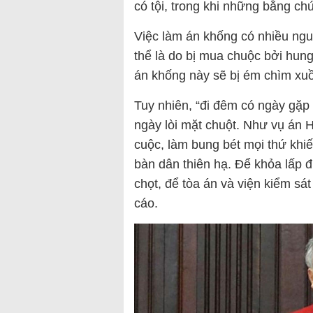
có tội, trong khi những bằng c
Việc làm án khống có nhiều ngu
thể là do bị mua chuộc bởi hun
án khống này sẽ bị ém chìm xuồ
Tuy nhiên, “đi đêm có ngày gặp
ngày lòi mặt chuột. Như vụ án 
cuộc, làm bung bét mọi thứ khiế
bàn dân thiên hạ. Để khỏa lấp đ
chọt, để tòa án và viện kiểm sá
cáo.