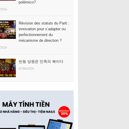
polémico?
/2026
Révision des statuts du Parti :
innovation pour s’adapter ou
perfectionnement du
mécanisme de direction ?
/2026
반동 당원은 민족의 복이다
07/08/2026