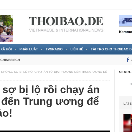
 đã được chính thức xác nhận
3 Jahren ago
XÃ HỘI
PHÁP LUẬT
TV&RADIO
LIÊN HỆ
TÀI TRỢ CHO THOIBAO.D
CHINESISCH
F
 KHỐNG, SỢ BỊ LỘ RỒI CHẠY ÁN TỪ ĐỊA PHƯƠNG ĐẾN TRUNG ƯƠNG ĐỂ
SEARC
sợ bị lộ rồi chạy án
 đến Trung ương để
LAT
áo!