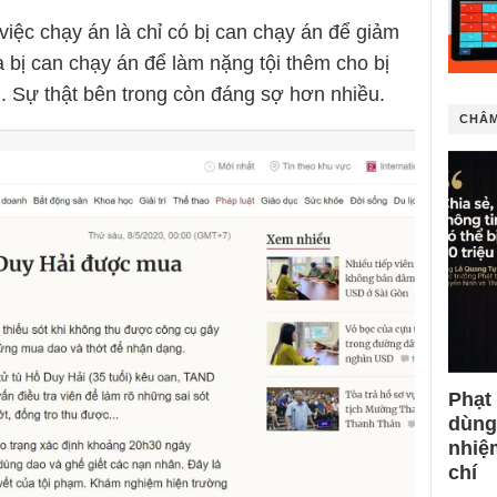
việc chạy án là chỉ có bị can chạy án để giảm
a bị can chạy án để làm nặng tội thêm cho bị
ổi. Sự thật bên trong còn đáng sợ hơn nhiều.
CHÂM
Phạt
dùng
nhiệ
chí