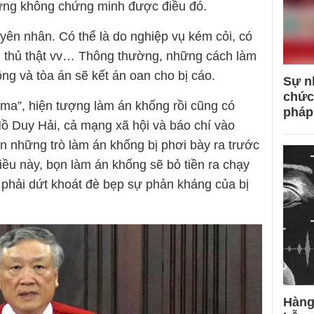
hứng không chứng minh được điều đó.
yên nhân. Có thể là do nghiệp vụ kém cỏi, có
g thủ thật vv… Thông thường, những cách làm
ng và tòa án sẽ kết án oan cho bị cáo.
Sự n
chức
 ma”, hiện tượng làm án khống rồi cũng có
pháp
Hồ Duy Hải, cả mạng xã hội và báo chí vào
n những trò làm án khống bị phơi bày ra trước
iều này, bọn làm án khống sẽ bỏ tiền ra chạy
t phải dứt khoát đè bẹp sự phản kháng của bị
Hàng