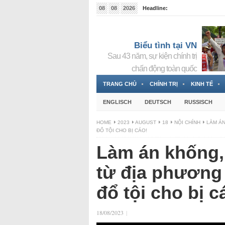
08
08
2026
Headline:
Tin bà Nguyễn Thị Thanh Nhàn đang ẩn náu tại Đức
Biểu tình tại VN
Sau 43 năm, sự kiện chính trị
chấn động toàn quốc
TRANG CHỦ
CHÍNH TRỊ
KINH TẾ
ENGLISCH
DEUTSCH
RUSSISCH
HOME
2023
AUGUST
18
NỘI CHÍNH
LÀM ÁN
ĐỔ TỘI CHO BỊ CÁO!
Làm án khống, 
từ địa phương
đổ tội cho bị c
18/08/2023
|