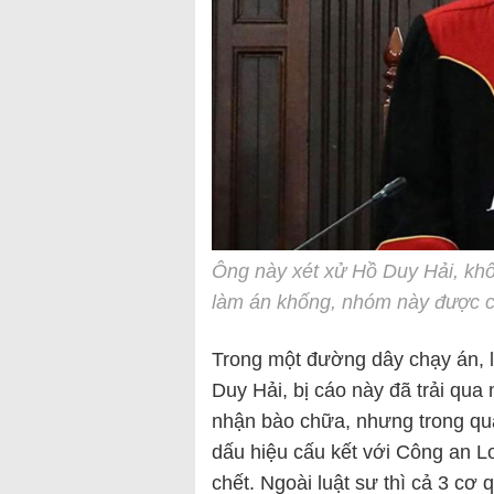
Ông này xét xử Hồ Duy Hải, kh
làm án khống, nhóm này được c
Trong một đường dây chạy án, l
Duy Hải, bị cáo này đã trải qua 
nhận bào chữa, nhưng trong quá 
dấu hiệu cấu kết với Công an L
chết. Ngoài luật sư thì cả 3 cơ