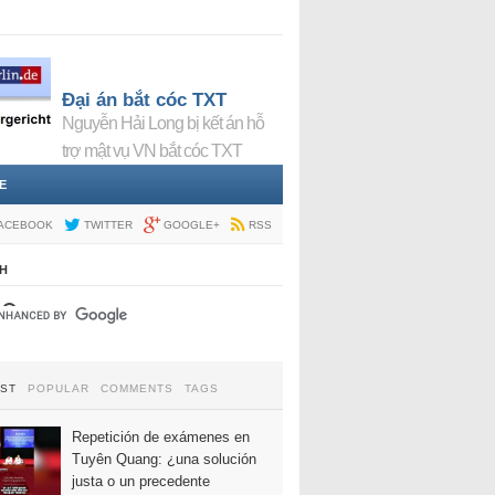
Đại án bắt cóc TXT
Nguyễn Hải Long bị kết án hỗ
trợ mật vụ VN bắt cóc TXT
E
ACEBOOK
TWITTER
GOOGLE+
RSS
H
EST
POPULAR
COMMENTS
TAGS
Repetición de exámenes en
Tuyên Quang: ¿una solución
justa o un precedente