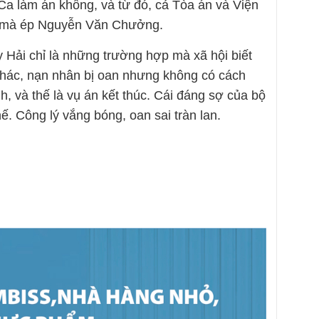
a làm án khống, và từ đó, cả Tòa án và Viện
o mà ép Nguyễn Văn Chưởng.
ải chỉ là những trường hợp mà xã hội biết
khác, nạn nhân bị oan nhưng không có cách
h, và thế là vụ án kết thúc. Cái đáng sợ của bộ
. Công lý vắng bóng, oan sai tràn lan.