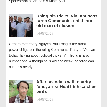
Spokesman of Vietnam’s Ministry of…
Using his tricks, VinFast boss
turns Communist chief into
old man of illusion!
14/08/2023
|
General Secretary Nguyen Phu Trong is the most
powerful figure in the ruling Communist Party of Vietnam
today. Talking about political tricks, Mr. Trong is also
number one. Although he is old and weak, no force can
oust this nearly…
After scandals with charity
fund, artist Hoai Linh catches
birds
14/08/2023
|