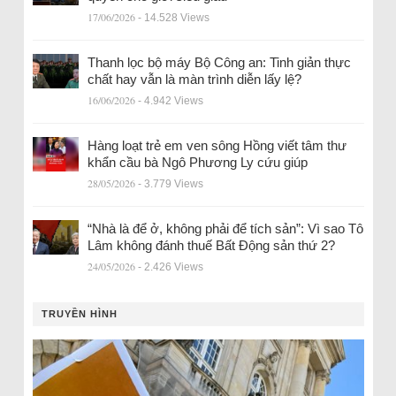
17/06/2026
- 14.528 Views
Thanh lọc bộ máy Bộ Công an: Tinh giản thực
chất hay vẫn là màn trình diễn lấy lệ?
16/06/2026
- 4.942 Views
Hàng loạt trẻ em ven sông Hồng viết tâm thư
khẩn cầu bà Ngô Phương Ly cứu giúp
28/05/2026
- 3.779 Views
“Nhà là để ở, không phải để tích sản”: Vì sao Tô
Lâm không đánh thuế Bất Động sản thứ 2?
24/05/2026
- 2.426 Views
TRUYỀN HÌNH