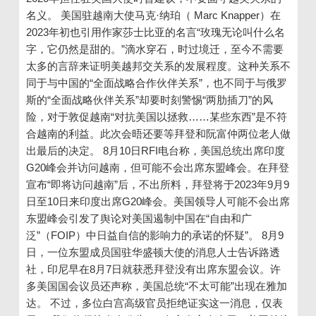
名义。 美国驻越南大使马克·纳珀（ Marc Knapper）在
2023年初也引用作家莎士比亚的名言“玫瑰无论叫什么名
字，它仍然是甜的。”滴水穿石，时过境迁，至今不需要
太多的言辞来证明美越邦交关系的发展程度。这种关系不
同于与中国的“全面战略合作伙伴关系”，也不同于与俄罗
斯的“全面战略伙伴关系”却要时刻警惕“两肋插刀”的风
险，对于敦促越南“对抗美国以拯救……某些东西”是不符
合越南的利益。此次会晤还要等拜登和阮富仲两位老人做
出最后的决定。 8月10日RFI电台称，美国总统出席印度
G20峰会并访问越南，但可能不会出席东盟峰会。在拜登
宣布“即将访问越南”后，不出所料，拜登将于2023年9月9
日至10日来印度出席G20峰会。美国领导人可能不会出席
东盟峰会引发了舆论对美国遏制中国在“自由和广
泛”（FOIP）中日益自信的影响力的承诺的怀疑”。 8月9
日，一位东盟成员国驻华盛顿大使的消息人士告诉路透
社，印尼早在8月7日就获悉拜登没有出席东盟会议。许
多美国国会议员还声称，美国总统“不太可能”出现在雅加
达。 不过，多位白宫高级官员拒绝证实这一消息，仅表