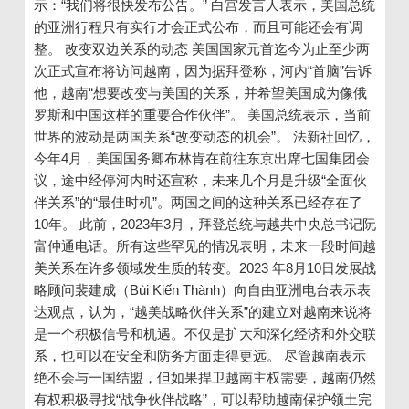
示：“我们将很快发布公告。” 白宫发言人表示，美国总统
的亚洲行程只有实行才会正式公布，而且可能还会有调
整。 改变双边关系的动态 美国国家元首迄今为止至少两
次正式宣布将访问越南，因为据拜登称，河内“首脑”告诉
他，越南“想要改变与美国的关系，并希望美国成为像俄
罗斯和中国这样的重要合作伙伴”。 美国总统表示，当前
世界的波动是两国关系“改变动态的机会”。 法新社回忆，
今年4月，美国国务卿布林肯在前往东京出席七国集团会
议，途中经停河内时还宣称，未来几个月是升级“全面伙
伴关系”的“最佳时机”。两国之间的这种关系已经存在了
10年。 此前，2023年3月，拜登总统与越共中央总书记阮
富仲通电话。所有这些罕见的情况表明，未来一段时间越
美关系在许多领域发生质的转变。2023 年8月10日发展战
略顾问裴建成（Bùi Kiến Thành）向自由亚洲电台表示表
达观点，认为，“越美战略伙伴关系”的建立对越南来说将
是一个积极信号和机遇。不仅是扩大和深化经济和外交联
系，也可以在安全和防务方面走得更远。 尽管越南表示
绝不会与一国结盟，但如果捍卫越南主权需要，越南仍然
有权积极寻找“战争伙伴战略”，可以帮助越南保护领土完