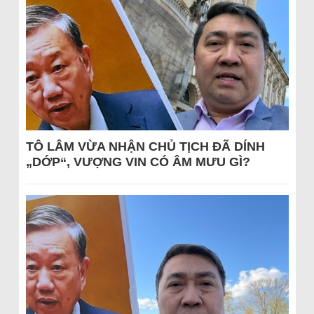
TÔ LÂM VỪA NHẬN CHỦ TỊCH ĐÃ DÍNH
„DỚP“, VƯỢNG VIN CÓ ÂM MƯU GÌ?