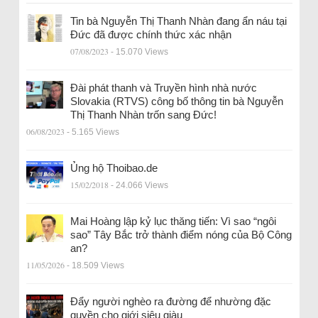
Tin bà Nguyễn Thị Thanh Nhàn đang ẩn náu tại
Đức đã được chính thức xác nhận
07/08/2023
- 15.070 Views
Đài phát thanh và Truyền hình nhà nước
Slovakia (RTVS) công bố thông tin bà Nguyễn
Thị Thanh Nhàn trốn sang Đức!
06/08/2023
- 5.165 Views
Ủng hộ Thoibao.de
15/02/2018
- 24.066 Views
Mai Hoàng lập kỷ lục thăng tiến: Vì sao “ngôi
sao” Tây Bắc trở thành điểm nóng của Bộ Công
an?
11/05/2026
- 18.509 Views
Đẩy người nghèo ra đường để nhường đặc
quyền cho giới siêu giàu