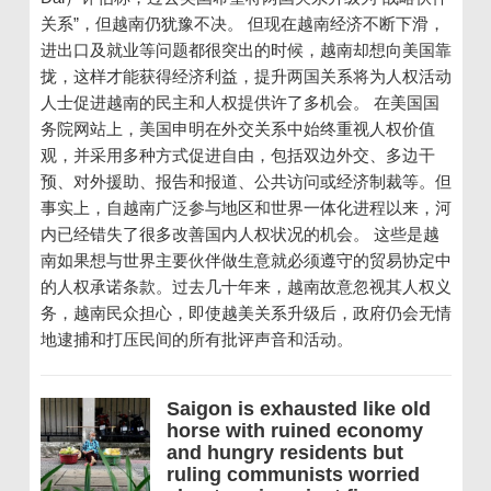
关系”，但越南仍犹豫不决。 但现在越南经济不断下滑，
进出口及就业等问题都很突出的时候，越南却想向美国靠
拢，这样才能获得经济利益，提升两国关系将为人权活动
人士促进越南的民主和人权提供许了多机会。 在美国国
务院网站上，美国申明在外交关系中始终重视人权价值
观，并采用多种方式促进自由，包括双边外交、多边干
预、对外援助、报告和报道、公共访问或经济制裁等。但
事实上，自越南广泛参与地区和世界一体化进程以来，河
内已经错失了很多改善国内人权状况的机会。 这些是越
南如果想与世界主要伙伴做生意就必须遵守的贸易协定中
的人权承诺条款。过去几十年来，越南故意忽视其人权义
务，越南民众担心，即使越美关系升级后，政府仍会无情
地逮捕和打压民间的所有批评声音和活动。
Saigon is exhausted like old
horse with ruined economy
and hungry residents but
ruling communists worried