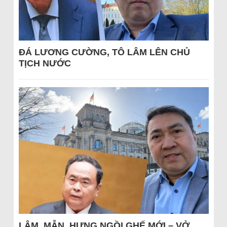
ĐÁ LƯƠNG CƯỜNG, TÔ LÂM LÊN CHỦ
TỊCH NƯỚC
LÂM, MẪN, HƯNG NGỒI GHẾ MỚI – VỞ