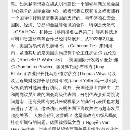
整。如果越南想要在胡志明市建设一个能够与新加坡金融
中心竞争的国际金融中心，或者想要在庆和省文峰市拥有
一个国际中转港是需要美国的支持的。与华盛顿在安全、
国防、经济、贸易和金融等领域的合作，特别是天然气
（GSA HOA）和稀土（越南排名世界第二）等高科技原
材料和贵重材料等合作已经悄然展开。从2023年2月至
今，美国贸易代表凯瑟琳·铁 （Catherine Tie）来到河
内，紧随其后的是美国疾病控制中心主任罗谢尔·瓦伦斯
基（Rochelle P. Walensky），美国国际开发署萨曼莎·鲍
尔 (Samantha Power)、国务卿托尼·布林肯 (Tony
Blinken) 农业部长托马斯·维尔萨克 (Thomas Vilsack)以
及近近期财政部长珍妮特·耶伦 (Janet Yellen)等一系列高
级官员的对越南进行访问。此外，美国还派出由民主、共
和两党议员组成的国会高级代表团，分别代表参众两院访
问越南，还有美国有史以来规模最大的商业代表团也对越
南进行了访问。这些访问表明美国正高度关注与越南发展
邦交关系。 人权会得到改善吗？ 这是非政府组织和民间
社会所期待的问题。德国律师阮文岱（ Nguyễn Văn
Đài）评估称，过去美国希望将两国关系升级为“战略伙伴