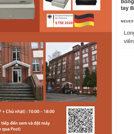
bỗng
tay 
NEUES
Lon
viên