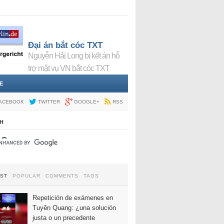
Đại án bắt cóc TXT
Nguyễn Hải Long bị kết án hỗ
trợ mật vụ VN bắt cóc TXT
E
ACEBOOK
TWITTER
GOOGLE+
RSS
H
EST
POPULAR
COMMENTS
TAGS
Repetición de exámenes en
Tuyên Quang: ¿una solución
justa o un precedente