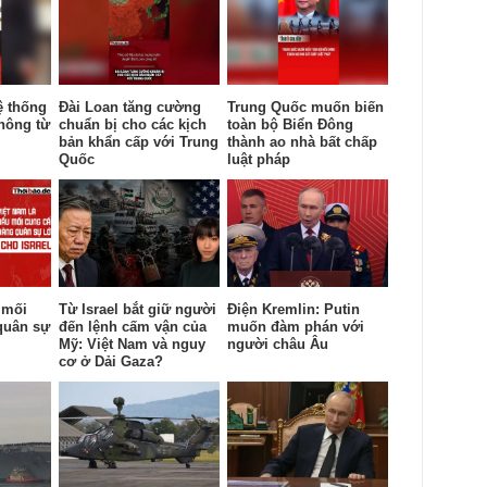
ệ thống
Đài Loan tăng cường
Trung Quốc muốn biến
hông từ
chuẩn bị cho các kịch
toàn bộ Biển Đông
bản khẩn cấp với Trung
thành ao nhà bất chấp
Quốc
luật pháp
 mối
Từ Israel bắt giữ người
Điện Kremlin: Putin
quân sự
đến lệnh cấm vận của
muốn đàm phán với
Mỹ: Việt Nam và nguy
người châu Âu
cơ ở Dải Gaza?