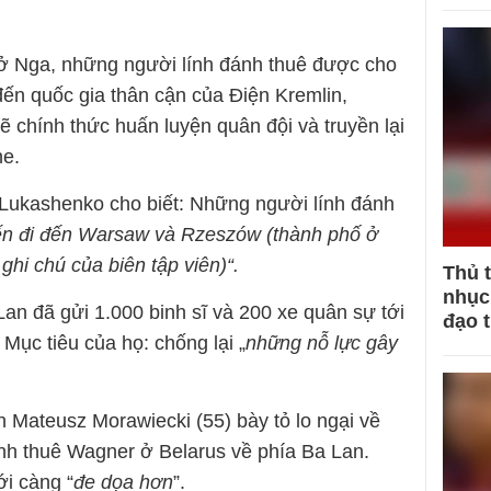
ở Nga, những người lính đánh thuê được cho
đến quốc gia thân cận của Điện Kremlin,
ẽ chính thức huấn luyện quân đội và truyền lại
ne.
 Lukashenko cho biết: Những người lính đánh
ến đi đến Warsaw và Rzeszów (thành phố ở
ghi chú của biên tập viên)“.
Thủ 
nhục 
an đã gửi 1.000 binh sĩ và 200 xe quân sự tới
đạo 
 Mục tiêu của họ: chống lại „
những nỗ lực gây
.
Mateusz Morawiecki (55) bày tỏ lo ngại về
ánh thuê Wagner ở Belarus về phía Ba Lan.
ới càng “
đe dọa hơn
”.