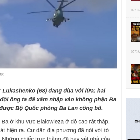
07/08
07/08
us
r Lukashenko (68) đang đùa với lửa: hai
đội ông ta
đã xâm nhập
vào không phận Ba
 được Bộ Quốc phòng Ba Lan công bố.
 Ba ở khu vực Bialowieza ở độ cao rất thấp,
át hiện ra. Cư dân địa phương đã nói với tờ
: Những chiếc trực thăng đã bay sát nhà của