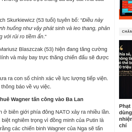
 Skurkiewicz (53 tuổi) tuyên bố: “
Điều này
nh huống như vậy phát sinh và leo thang, phản
CHÂM
 với rủi ro tiềm ẩn
.“
ariusz Blaszczak (53) hiện đang tăng cường
 lính và máy bay trực thăng chiến đấu sẽ được
 ra con số chính xác về lực lượng tiếp viện.
thông báo về vụ việc.
thuê
Wagner tấn công vào Ba Lan
Phạt
 ở biên giới phía đông NATO xảy ra nhiều lần.
dùng
nhiệ
 biệt nghiêm trọng vì đồng minh của Putin là
chí
rằng các chiến binh Wagner của Nga sẽ tấn