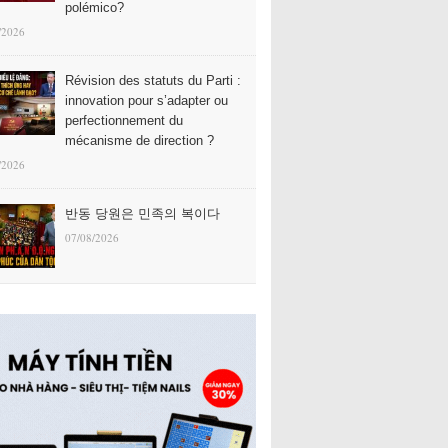
polémico?
/2026
Révision des statuts du Parti :
innovation pour s’adapter ou
perfectionnement du
mécanisme de direction ?
/2026
반동 당원은 민족의 복이다
07/08/2026