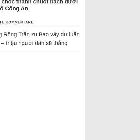
 chốc thành chuột bạch dưới
Bộ Công An
TE KOMMENTARE
g Rồng Trần
zu
Bao vây dư luận
 – triệu người dân sẽ thắng