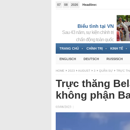
07
08
2026
Headline:
Tin bà Nguyễn Thị Thanh Nhàn đang ẩn náu tại Đức
Biểu tình tại VN
Sau 43 năm, sự kiện chính trị
chấn động toàn quốc
TRANG CHỦ
CHÍNH TRỊ
KINH TẾ
ENGLISCH
DEUTSCH
RUSSISCH
HOME
2023
AUGUST
3
QUÂN SỰ
TRỰC TH
Trực thăng Be
không phận Ba
03/08/2023
|