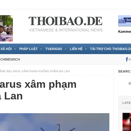
 đã được chính thức xác nhận
3 Jahren ago
XÃ HỘI
PHÁP LUẬT
TV&RADIO
LIÊN HỆ
TÀI TRỢ CHO THOIBAO.D
CHINESISCH
F
ĂNG BELARUS XÂM PHẠM KHÔNG PHẬN BA LAN
SEARC
larus xâm phạm
 Lan
LAT