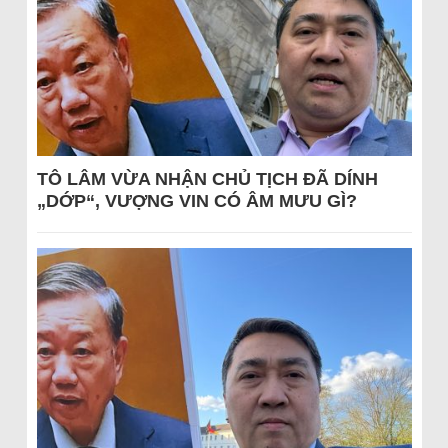
TÔ LÂM VỪA NHẬN CHỦ TỊCH ĐÃ DÍNH
„DỚP“, VƯỢNG VIN CÓ ÂM MƯU GÌ?