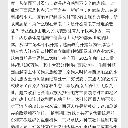
度，从侧面可以看出，这是政府感到不安全的表现。 动
乱对于西原及其多乐声而言并非新鲜事，但武装袭击在越
南却很少见。该地区已经很长时间没有出现暴力事件，所
以问题是：为什么现在爆发？？是什么引发了最近的骚
乱？ 涉及西原山地人的武装叛乱有几个根本原因，其
中，西原群体是越南中部高地由大约30部落组成的团
体。从20世纪90年代开始，越南政府开始鼓励平原地区
的京族人迁移到该地区建立咖啡种植园及其他农业农场。
越南目前是世界第二大咖啡生产国，2022年咖啡出口量
将超过100万吨，其中大部分种植在西原地区。咖啡种植
园由越南主体民族京族经营，京族人时长与西原地区的少
数民族因土地问题而经常处于冲突状态，京族人的经济方
式破坏了西原人的森林生态，导致西原人的生活无以为
继。越共政府还派遣京族人担任地方主要领导对西原地区
进行改土归流以达到同化的目的，这引起西原人的不满。
对于河内的越共政权来说，西原人多是新教徒，这加剧越
共的敌意和不信任。 越南祖国阵线是共产党负责统筹群
众和宗教组织的重要机构，其只承认六种宗教并控制其活
动和人员。许多独立的新教组织得不到承认而变成非法组