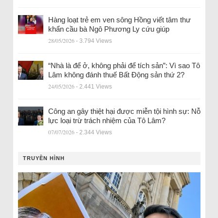
Hàng loạt trẻ em ven sông Hồng viết tâm thư
khẩn cầu bà Ngô Phương Ly cứu giúp
28/05/2026
- 3.794 Views
“Nhà là để ở, không phải để tích sản”: Vì sao Tô
Lâm không đánh thuế Bất Động sản thứ 2?
24/05/2026
- 2.441 Views
Công an gây thiệt hại được miễn tội hình sự: Nỗ
lực loại trừ trách nhiệm của Tô Lâm?
07/07/2026
- 2.344 Views
TRUYỀN HÌNH