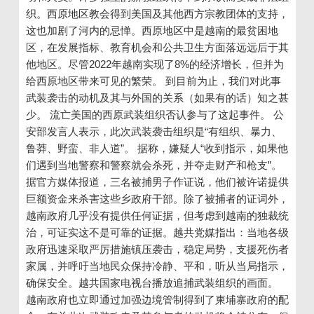
织。西原地区教会得到美国及其他西方宗教团体的支持，
这也加剧了河内的忌惮。西原地区中是越南的最贫困地
区，在发展指标、教育机会和公共卫生方面落远远后于其
他地区。尽管2022年越南实现了8%的经济增长，但并为
给西原地区带来可见的繁荣。 到目前为止，我们对此事
武装袭击的动机及其与外国的关系（如果有的话）知之甚
少。 流亡美国的西原武装组织否认参与了这起事件。 公
安部发言人表示，此次武装袭击组织是“有组织、暴力、
鲁莽、野蛮、非人道”。 据称，嫌疑人“收到指示，如果他
们遇到当地警察和警察就会杀死，并夺走财产和枪支”。
据官方媒体报道，三名被捕男子作证说，他们被许诺提供
巨额资金来杀害这些乡政府干部。除了被捕者的证词外，
越南政府几乎没有提供任何证据，但考虑到越南的独裁统
治，可证实这不是可靠的证据。越共党媒指出：当地各级
政府迅速采取严厉措施镇压袭击，稳定局势，支援死伤者
家属，并呼吁当地民众保持冷静、平和，听从当局指示，
确保安全。越共国家电视台播放追捕武装组织的画面。
越南政府也立即通过加强边境管制得到了柬埔寨政府的配