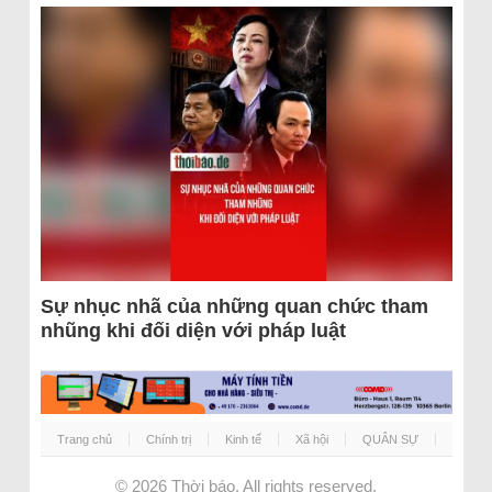
Sự nhục nhã của những quan chức tham
nhũng khi đối diện với pháp luật
Trang chủ
Chính trị
Kinh tế
Xã hội
QUÂN SỰ
© 2026
Thời báo
. All rights reserved.