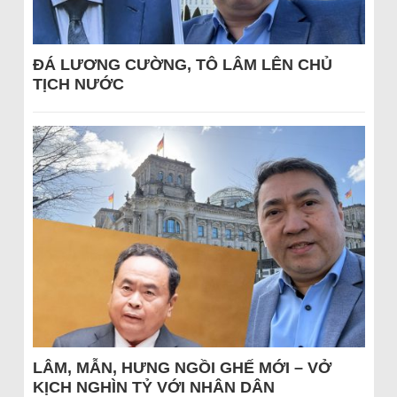
ĐÁ LƯƠNG CƯỜNG, TÔ LÂM LÊN CHỦ
TỊCH NƯỚC
LÂM, MẪN, HƯNG NGỒI GHẾ MỚI – VỞ
KỊCH NGHÌN TỶ VỚI NHÂN DÂN