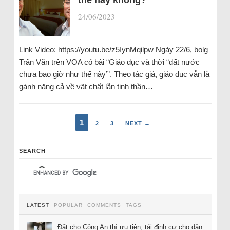
thế này không?”
24/06/2023
|
Link Video: https://youtu.be/z5IynMqilpw Ngày 22/6, bolg
Trân Văn trên VOA có bài “Giáo dục và thời “đất nước
chưa bao giờ như thế này’”. Theo tác giả, giáo dục vẫn là
gánh nặng cả về vật chất lẫn tinh thần…
1
2
3
NEXT →
SEARCH
LATEST
POPULAR
COMMENTS
TAGS
Đất cho Công An thì ưu tiên, tái định cư cho dân