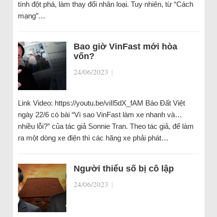
tính đột phá, làm thay đổi nhân loại. Tuy nhiên, từ “Cách
mạng”…
Bao giờ VinFast mới hòa
vốn?
24/06/2023
|
Link Video: https://youtu.be/viIl5dX_fAM Báo Đất Việt
ngày 22/6 có bài “Vì sao VinFast làm xe nhanh và…
nhiều lỗi?” của tác giả Sonnie Tran. Theo tác giả, để làm
ra một dòng xe điện thì các hãng xe phải phát…
Người thiểu số bị cô lập
24/06/2023
|