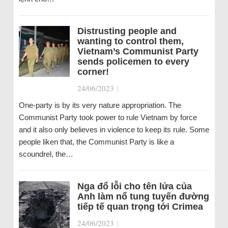
Distrusting people and
wanting to control them,
Vietnam’s Communist Party
sends policemen to every
corner!
24/06/2023
|
One-party is by its very nature appropriation. The
Communist Party took power to rule Vietnam by force
and it also only believes in violence to keep its rule. Some
people liken that, the Communist Party is like a
scoundrel, the…
Nga đổ lỗi cho tên lửa của
Anh làm nổ tung tuyến đường
tiếp tế quan trọng tới Crimea
24/06/2023
|