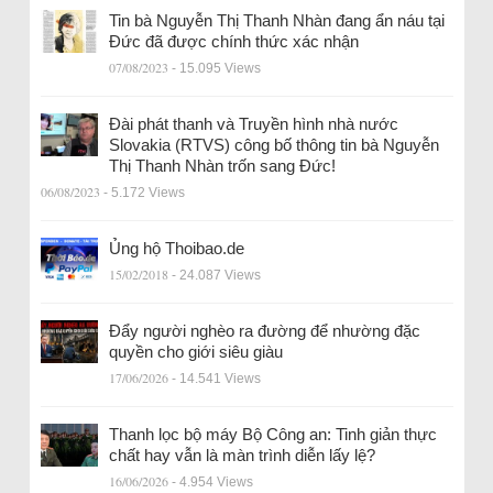
Tin bà Nguyễn Thị Thanh Nhàn đang ẩn náu tại
Đức đã được chính thức xác nhận
07/08/2023
- 15.095 Views
Đài phát thanh và Truyền hình nhà nước
Slovakia (RTVS) công bố thông tin bà Nguyễn
Thị Thanh Nhàn trốn sang Đức!
06/08/2023
- 5.172 Views
Ủng hộ Thoibao.de
15/02/2018
- 24.087 Views
Đẩy người nghèo ra đường để nhường đặc
quyền cho giới siêu giàu
17/06/2026
- 14.541 Views
Thanh lọc bộ máy Bộ Công an: Tinh giản thực
chất hay vẫn là màn trình diễn lấy lệ?
16/06/2026
- 4.954 Views