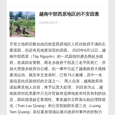
越南中部西原地区的不安因素
24/06/2023
|
尽管土地和宗教自由仍然是西原地区人民对政府不满的主
要原因，但还有其他更深层的原因。 2023年6月11日，越
南中部西原（Tây Nguyên）的一武器组织袭击两处乡政
府，造成四名警察、两名乡政府干部及三名平民死亡，并
放火焚烧乡政府办公楼。此一事件引起了越南政府大规模
肃清运动。截至本文发表时，已有74人被捕，其中一名
据信是此武装组织的主谋之一。 两人自首，越南政府承
诺如果其他人自首，将予以宽大处理。 到目前为止，越
南政府对此类案件只允许官媒有选择地发布对其有利的信
息，因此报道缺乏客观性。事发越共立即派出副总理陈留
光（Tran Luu Quang）和公安部副部长梁三光（Luong
Tam Quang）前往案发现场以展示政府对事件的控制力