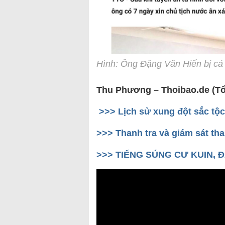
Hình: Ông Đặng Văn Hiến bị cả 
Thu Phương – Thoibao.de (T
>>> Lịch sử xung đột sắc tộ
>>> Thanh tra và giám sát tha
>>> TIẾNG SÚNG CƯ KUIN, 