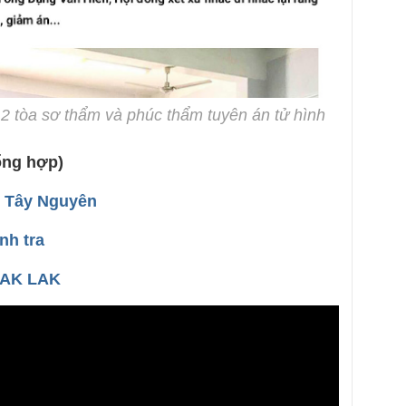
2 tòa sơ thẩm và phúc thẩm tuyên án tử hình
ổng hợp)
c Tây Nguyên
nh tra
ĐAK LAK