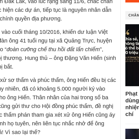
h Đắk Lắk, vào lúc rạng sáng 11/6, chắc chắn
c hiện các dự án, tiếp tục là nguyên nhân dẫn
CHÂM
 chính quyền địa phương.
 vào cuối tháng 10/2016, khiến dư luận Việt
àn ông 41 tuổi ngụ tại xã Quảng Trực, huyện
o “
đoàn cưỡng chế thu hồi đất lấn chiếm
”,
bị thương. Hung thủ – ông Đặng Văn Hiến (sinh
ị bắt.
n xử sơ thẩm và phúc thẩm, ông Hiến đều bị các
Tuy nhiên, đã có khoảng 5.000 người ký vào
Phạt
cho ông Hiến. Thân nhân của hai trong số ba
dùng
cũng gửi thư cho Hội đồng phúc thẩm, đề nghị
nhiệ
chí
c thẩm phán tham gia xét xử ông Hiến cũng áy
ính họ tuyên, nên liên tục nhắc nhở để ông
! Vì sao lại thế?