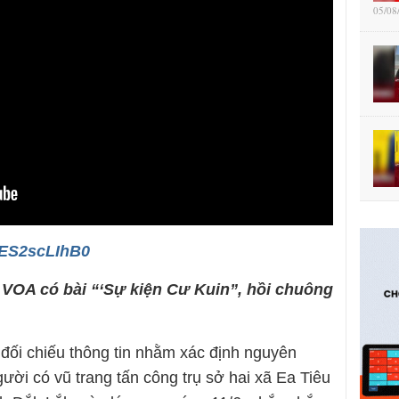
05/08
/YES2scLIhB0
 VOA có bài “
‘Sự kiện Cư Kuin”, hồi chuông
 đối chiếu thông tin nhằm xác định nguyên
ười có vũ trang tấn công trụ sở hai xã Ea Tiêu