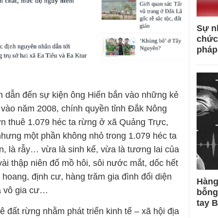
Sự n
chức
pháp
n dẫn đến sự kiện ông Hiến bắn vào những kẻ
u vào năm 2008, chính quyền tỉnh Đắk Nông
n thuê 1.079 héc ta rừng ở xã Quảng Trực,
nhưng một phần không nhỏ trong 1.079 héc ta
ờn, là rẫy… vừa là sinh kế, vừa là tương lai của
vài thập niên đổ mồ hôi, sôi nước mắt, dốc hết
i hoang, định cư, hàng trăm gia đình đối diện
Hàng
a vô gia cư…
bỗng
tay 
ê đất rừng nhằm phát triển kinh tế – xã hội địa