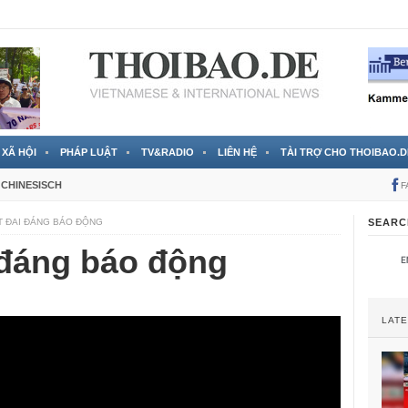
 đã được chính thức xác nhận
3 Jahren ago
XÃ HỘI
PHÁP LUẬT
TV&RADIO
LIÊN HỆ
TÀI TRỢ CHO THOIBAO.D
CHINESISCH
F
T ĐAI ĐÁNG BÁO ĐỘNG
SEARC
 đáng báo động
LAT