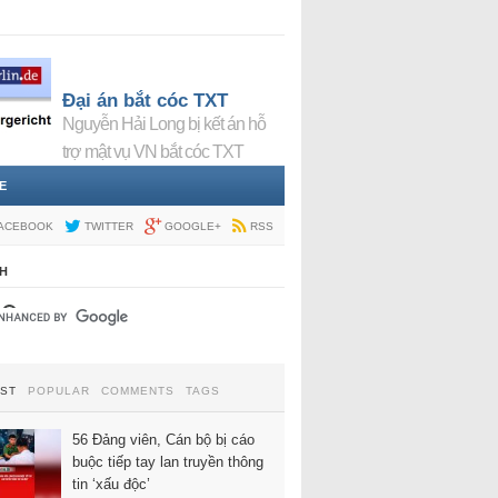
Đại án bắt cóc TXT
Nguyễn Hải Long bị kết án hỗ
trợ mật vụ VN bắt cóc TXT
E
ACEBOOK
TWITTER
GOOGLE+
RSS
H
EST
POPULAR
COMMENTS
TAGS
56 Đảng viên, Cán bộ bị cáo
buộc tiếp tay lan truyền thông
tin ‘xấu độc’