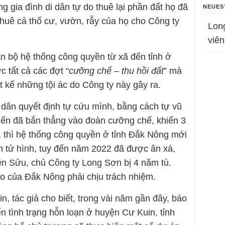
 gia đình di dân tự do thuê lại phần đất họ đã
NEUES
thuê cả thổ cư, vườn, rẫy của họ cho Công ty
Lon
viên
àn bộ hệ thống công quyền từ xã đến tỉnh ở
 tất cả các đợt “
cưỡng chế – thu hồi đất
” mà
 kể những tội ác do Công ty này gây ra.
i dân quyết định tự cứu mình, bằng cách tự vũ
Hiến đã bắn thẳng vào đoàn cưỡng chế, khiến 3
, thì hệ thống công quyền ở tỉnh Đắk Nông mới
n tử hình, tuy đến năm 2022 đã được ân xá,
n Sửu, chủ Công ty Long Sơn bị 4 năm tù.
o của Đắk Nông phải chịu trách nhiệm.
n, tác giả cho biết, trong vài năm gần đây, báo
n tình trạng hỗn loạn ở huyện Cư Kuin, tỉnh