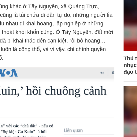
vùng khác ở Tây Nguyên, xã Quảng Trực,
ũng là túi chứa di dân tự do, những người lìa
díu nhau đi khai hoang, lập nghiệp ở những
ể thoát khỏi khốn cùng. Ở Tây Nguyên, đất mới
ã bị khai thác đến cạn kiệt, rồi bỏ hoang…
uôn là công thổ, và vì vậy, chỉ chính quyền
ổ.
Thủ 
nhục 
đạo 