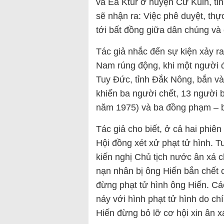
và Ea Ktur ở huyện Cư Kuin, tỉn
sẽ nhận ra: Việc phê duyệt, thự
tới bất đồng giữa dân chúng và
Tác giả nhắc đến sự kiện xảy ra
Nam rúng động, khi một người đ
Tuy Đức, tỉnh Đắk Nông, bắn và
khiến ba người chết, 13 người 
năm 1975) và ba đồng phạm – b
Tác giả cho biết, ở cả hai phiê
Hội đồng xét xử phạt tử hình. 
kiến nghị Chủ tịch nước ân xá 
nạn nhân bị ông Hiến bắn chết 
đừng phạt tử hình ông Hiến. Cá
náy với hình phạt tử hình do ch
Hiến đừng bỏ lỡ cơ hội xin ân xá