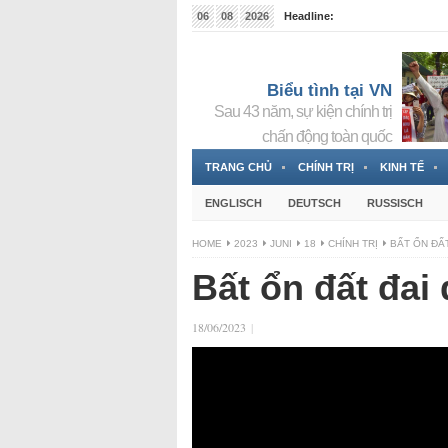
06
08
2026
Headline:
Tin bà Nguyễn Thị Thanh Nhàn đang ẩn náu tại Đức
Biểu tình tại VN
Sau 43 năm, sự kiện chính trị
chấn động toàn quốc
TRANG CHỦ
CHÍNH TRỊ
KINH TẾ
ENGLISCH
DEUTSCH
RUSSISCH
HOME
2023
JUNI
18
CHÍNH TRỊ
BẤT ỔN ĐẤ
Bất ổn đất đai
18/06/2023
|