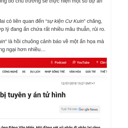
ông bố chủ trương sẽ thực hiện một số dự án
ai có liên quan đến “
sự kiện Cư Kuin
” chăng,
p lý đang ẩn chứa rất nhiều mâu thuẫn, rủi ro.
uin
” là hồi chuông cảnh báo về một ẩn họa mà
áng ngại hơn nhiều…