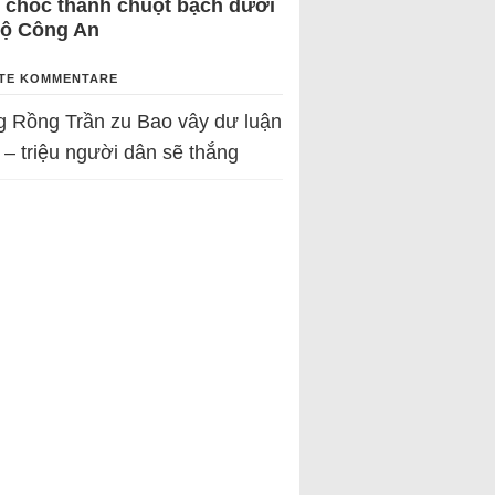
 chốc thành chuột bạch dưới
Bộ Công An
TE KOMMENTARE
g Rồng Trần
zu
Bao vây dư luận
 – triệu người dân sẽ thắng