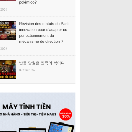
polémico?
/2026
Révision des statuts du Parti :
innovation pour s’adapter ou
perfectionnement du
mécanisme de direction ?
/2026
반동 당원은 민족의 복이다
07/08/2026