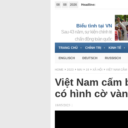
08
08
2026
Headline:
Tin bà Nguyễn Thị Thanh Nhàn đang ẩn náu tại Đức
Biểu tình tại VN
Sau 43 năm, sự kiện chính trị
chấn động toàn quốc
TRANG CHỦ
CHÍNH TRỊ
KINH TẾ
ENGLISCH
DEUTSCH
RUSSISCH
HOME
2023
MAI
18
XÃ HỘI
VIỆT NAM CẤM 
Việt Nam cấm b
có hình cờ và
18/05/2023
|