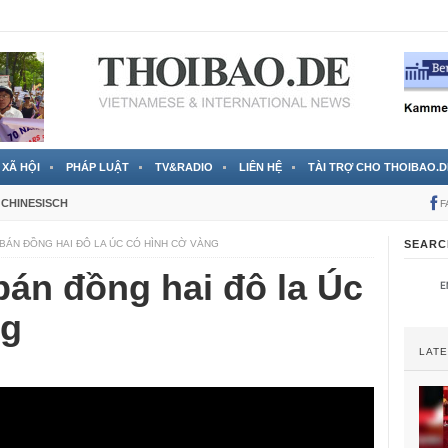
 đã được chính thức xác nhận
3 Jahren ago
XÃ HỘI
PHÁP LUẬT
TV&RADIO
LIÊN HỆ
TÀI TRỢ CHO THOIBAO.D
CHINESISCH
F
BÁN ĐỒNG HAI ĐÔ LA ÚC CÓ HÌNH CỜ VÀNG
SEARC
án đồng hai đô la Úc
ng
LAT