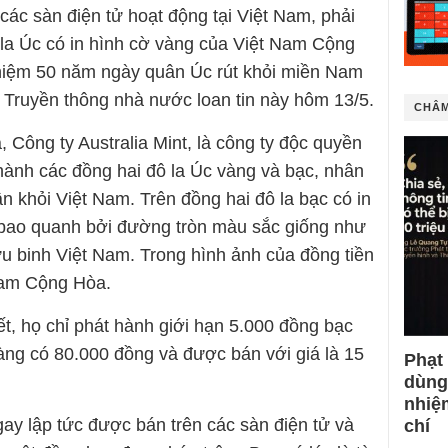
ác sàn điện tử hoạt động tại Việt Nam, phải
 la Úc có in hình cờ vàng của Việt Nam Cộng
niệm 50 năm ngày quân Úc rút khỏi miền Nam
. Truyền thông nhà nước loan tin này hôm 13/5.
CHÂM
 Công ty Australia Mint, là công ty độc quyền
 hành các đồng hai đô la Úc vàng và bạc, nhân
 khỏi Việt Nam. Trên đồng hai đô la bạc có in
 bao quanh bởi đường tròn màu sắc giống như
ựu binh Việt Nam. Trong hình ảnh của đồng tiền
Nam Cộng Hòa.
ết, họ chỉ phát hành giới hạn 5.000 đồng bạc
 vàng có 80.000 đồng và được bán với giá là 15
Phạt
dùng
nhiệ
ay lập tức được bán trên các sàn điện tử và
chí