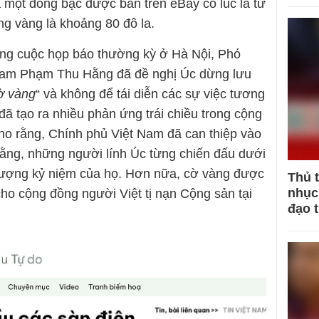
một đồng bạc được bán trên eBay có lúc là từ
ng vàng là khoảng 80 đô la.
rong cuộc họp báo thường kỳ ở Hà Nội, Phó
Nam Phạm Thu Hằng đã đề nghị Úc dừng lưu
ờ vàng
“ và không để tái diễn các sự việc tương
đã tạo ra nhiều phản ứng trái chiều trong cộng
ho rằng, Chính phủ Việt Nam đã can thiệp vào
rằng, những người lính Úc từng chiến đấu dưới
 tượng kỷ niệm của họ. Hơn nữa, cờ vàng được
Thủ 
nhục 
cho cộng đồng người Việt tị nạn Cộng sản tại
đạo 