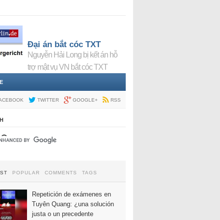
Đại án bắt cóc TXT
Nguyễn Hải Long bị kết án hỗ
trợ mật vụ VN bắt cóc TXT
E
ACEBOOK
TWITTER
GOOGLE+
RSS
H
EST
POPULAR
COMMENTS
TAGS
Repetición de exámenes en
Tuyên Quang: ¿una solución
justa o un precedente