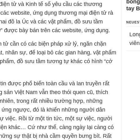
bỗng
iện tử và Kinh tế số yêu cầu các thương
tay 
 các website, ứng dụng thương mại điện tử rà
hai đô la Úc và các vật phẩm, đồ sưu tầm
NEUES
g
” được bày bán trên các website, ứng dụng.
Lon
viên
n tử cần có các biện pháp xử lý, ngăn chặn
t, nhân sự, để loại bỏ các gian hàng, vật phẩm
t phẩm, đồ sưu tầm tương tự khác có hình “
cờ
g tin được phổ biến toàn cầu và lan truyền rất
sản Việt Nam vẫn theo thói quen cũ, thích
nhiên, trong rất nhiều trường hợp, những
ệu ứng ngược, đó là khiến những người dân
 việc. Rồi từ một tin tức, một sự việc, người
 kiện khác… Cứ như thế, càng ngày lại càng có
hững sự thật bị nhà cầm quyền bưng bít. Rất