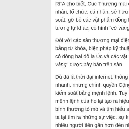
RFA cho biết, Cục Thương mại đ
nhân, tổ chức, cá nhân, sở hữu
soát, gỡ bỏ các vật phẩm đồng 
tương tự khác, có hình “
cờ vàn
Đối với các sàn thương mại điệ
bằng từ khóa, biện pháp kỹ thuậ
có đồng hai đô la Úc và các vậ
vàng
” được bày bán trên sàn.
Dù đã là thời đại internet, thôn
nhanh, nhưng chính quyền Cộng 
kiểm soát bằng mệnh lệnh. Tuy 
mệnh lệnh của họ lại tạo ra hi
bình thường tò mò và tìm hiểu sự
ta lại tìm ra những sự việc, sự
nhiều người tiến gần hơn đến n