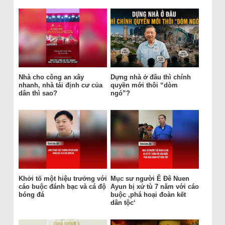
Nhà cho công an xây
Dựng nhà ở đâu thì chính
nhanh, nhà tái định cư của
quyền mới thôi “dòm
dân thì sao?
ngó”?
Khởi tố một hiệu trưởng với
Mục sư người Ê Đê Nuen
cáo buộc đánh bạc và cá độ
Ayun bị xử tù 7 năm với cáo
bóng đá
buộc ‚phá hoại đoàn kết
dân tộc‘