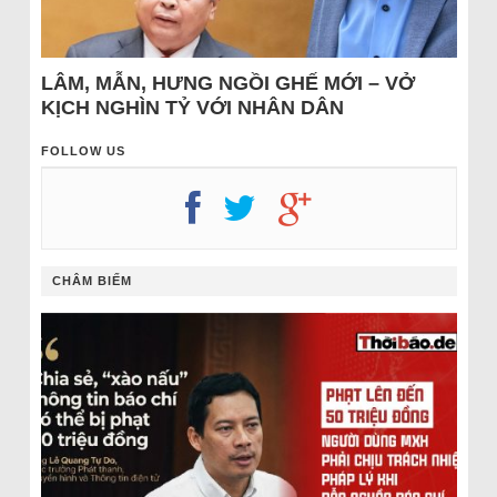
LÂM, MẪN, HƯNG NGỒI GHẾ MỚI – VỞ
KỊCH NGHÌN TỶ VỚI NHÂN DÂN
FOLLOW US
CHÂM BIẾM