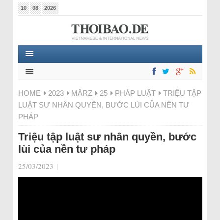
10
08
2026
HOME
2023
MÄRZ
25
PHÁP LUẬT
TRIỆU TẬP
LUẬT SƯ NHÂN QUYỀN, BƯỚC LÙI CỦA NỀN TƯ
PHÁP
Triệu tập luật sư nhân quyền, bước
lùi của nền tư pháp
25/03/2023
|