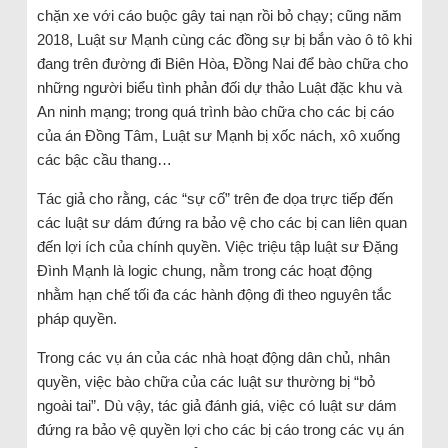
chặn xe với cáo buộc gây tai nạn rồi bỏ chạy; cũng năm
2018, Luật sư Mạnh cùng các đồng sự bị bắn vào ô tô khi
đang trên đường đi Biên Hòa, Đồng Nai để bào chữa cho
những người biểu tình phản đối dự thảo Luật đặc khu và
An ninh mạng; trong quá trình bào chữa cho các bị cáo
của án Đồng Tâm, Luật sư Mạnh bị xốc nách, xô xuống
các bậc cầu thang…
Tác giả cho rằng, các “sự cố” trên đe dọa trực tiếp đến
các luật sư dám đứng ra bảo vệ cho các bị can liên quan
đến lợi ích của chính quyền. Việc triệu tập luật sư Đặng
Đình Mạnh là logic chung, nằm trong các hoạt động
nhằm hạn chế tối đa các hành động đi theo nguyên tắc
pháp quyền.
Trong các vụ án của các nhà hoạt động dân chủ, nhân
quyền, việc bào chữa của các luật sư thường bị “bỏ
ngoài tai”. Dù vậy, tác giả đánh giá, việc có luật sư dám
đứng ra bảo vệ quyền lợi cho các bị cáo trong các vụ án