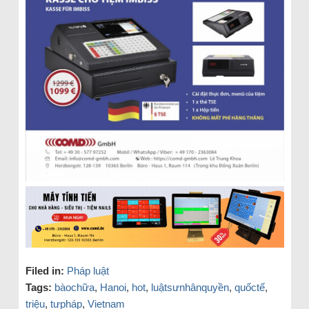
Filed in:
Pháp luật
Tags:
bàochữa
,
Hanoi
,
hot
,
luậtsưnhânquyền
,
quốctế
,
triệu
,
tưpháp
,
Vietnam