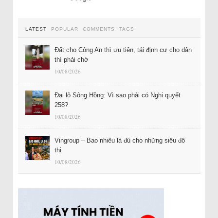
LATEST
POPULAR
COMMENTS
TAGS
Đất cho Công An thì ưu tiên, tái định cư cho dân
thì phải chờ
10/08/2026
Đại lộ Sông Hồng: Vì sao phải có Nghị quyết
258?
10/08/2026
Vingroup – Bao nhiêu là đủ cho những siêu đô
thị
10/08/2026