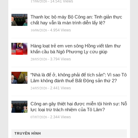
17/06/2026
- 14.541 Views
Thanh lọc bộ máy Bộ Công an: Tinh giản thực
chất hay vẫn là màn trình diễn lấy lệ?
16/06/2026
- 4.954 Views
Hàng loạt trẻ em ven sông Hồng viết tâm thư
khẩn cầu bà Ngô Phương Ly cứu giúp
28/05/2026
- 3.794 Views
“Nhà là để ở, không phải để tích sản”: Vì sao Tô
Lâm không đánh thuế Bất Động sản thứ 2?
24/05/2026
- 2.441 Views
Công an gây thiệt hại được miễn tội hình sự: Nỗ
lực loại trừ trách nhiệm của Tô Lâm?
07/07/2026
- 2.344 Views
TRUYỀN HÌNH