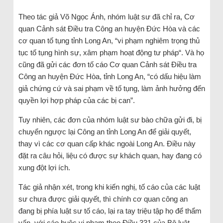
Theo tác giả Võ Ngọc Ánh, nhóm luật sư đã chỉ ra, Cơ
quan Cảnh sát Điều tra Công an huyện Đức Hòa và các
cơ quan tố tụng tỉnh Long An, “vi phạm nghiêm trọng thủ
tục tố tụng hình sự, xâm phạm hoạt động tư pháp“. Và họ
cũng đã gửi các đơn tố cáo Cơ quan Cảnh sát Điều tra
Công an huyện Đức Hòa, tỉnh Long An, “có dấu hiệu làm
giả chứng cứ và sai phạm về tố tụng, làm ảnh hưởng đến
quyền lợi hợp pháp của các bị can”.
Tuy nhiên, các đơn của nhóm luật sư bào chữa gửi đi, bị
chuyển ngược lại Công an tỉnh Long An để giải quyết,
thay vì các cơ quan cấp khác ngoài Long An. Điều này
đặt ra câu hỏi, liệu có được sự khách quan, hay đang có
xung đột lợi ích.
Tác giả nhận xét, trong khi kiến nghị, tố cáo của các luật
sư chưa được giải quyết, thì chính cơ quan công an
đang bị phía luật sư tố cáo, lại ra tay triệu tập họ để thẩm
vấn, với cáo buộc vi phạm theo Điều 331 của Bộ luật