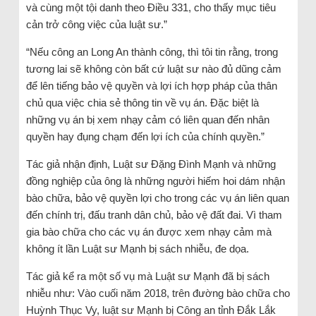
và cùng một tội danh theo Điều 331, cho thấy mục tiêu
cản trở công việc của luật sư.”
“Nếu công an Long An thành công, thì tôi tin rằng, trong
tương lai sẽ không còn bất cứ luật sư nào đủ dũng cảm
để lên tiếng bảo vệ quyền và lợi ích hợp pháp của thân
chủ qua việc chia sẻ thông tin về vụ án. Đặc biệt là
những vụ án bị xem nhạy cảm có liên quan đến nhân
quyền hay đụng chạm đến lợi ích của chính quyền.”
Tác giả nhận định, Luật sư Đặng Đình Mạnh và những
đồng nghiệp của ông là những người hiếm hoi dám nhận
bào chữa, bảo vệ quyền lợi cho trong các vụ án liên quan
đến chính trị, đấu tranh dân chủ, bảo vệ đất đai. Vì tham
gia bào chữa cho các vụ án được xem nhạy cảm mà
không ít lần Luật sư Mạnh bị sách nhiễu, đe dọa.
Tác giả kể ra một số vụ mà Luật sư Mạnh đã bị sách
nhiễu như: Vào cuối năm 2018, trên đường bào chữa cho
Huỳnh Thục Vy, luật sư Mạnh bị Công an tỉnh Đắk Lắk