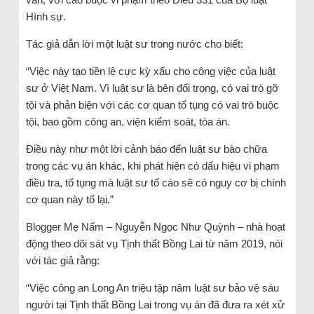
Hình sự.
Tác giả dẫn lời một luật sư trong nước cho biết:
“Việc này tạo tiền lệ cực kỳ xấu cho công việc của luật
sư ở Việt Nam. Vì luật sư là bên đối trọng, có vai trò gỡ
tội và phản biện với các cơ quan tố tụng có vai trò buộc
tội, bao gồm công an, viện kiểm soát, tòa án.
Điều này như một lời cảnh báo đến luật sư bào chữa
trong các vụ án khác, khi phát hiện có dấu hiệu vi phạm
điều tra, tố tụng mà luật sư tố cáo sẽ có nguy cơ bị chính
cơ quan này tố lại.”
Blogger Mẹ Nấm – Nguyễn Ngọc Như Quỳnh – nhà hoạt
động theo dõi sát vụ Tịnh thất Bồng Lai từ năm 2019, nói
với tác giả rằng:
“Việc công an Long An triệu tập năm luật sư bảo vệ sáu
người tại Tịnh thất Bồng Lai trong vụ án đã đưa ra xét xử