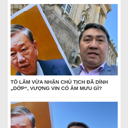
TÔ LÂM VỪA NHẬN CHỦ TỊCH ĐÃ DÍNH
„DỚP“, VƯỢNG VIN CÓ ÂM MƯU GÌ?