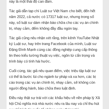
này là một thái độ can đảm.
Tác giả dẫn tạp chí Luật sư Việt Nam cho biết, đến hết
năm 2022, cả nước có 17317 luật sư, nhưng trong số
này, số luật sư dám nhận bào chữa cho các vụ án chính
trị, nhạy cảm, đếm không đầy đầu ngón tay.
Tác giả cũng nêu nhận xét rằng, trên kênh YouTube Nhật
ký Luật sư, hay trên trang Facebook của mình, Luật sư
Đặng Đình Mạnh cùng các đồng nghiệp cung cấp thông
tin theo kiểu tường thuật vụ việc, ngôn từ cẩn trọng và
trình bày có tính hài hước.
Cuối cùng, tác giả nêu quan điểm, việc triệu tập luật sư
có thể là bước lùi cho ngành tư pháp và xa hơn, các bị
cáo trong các vụ án chính trị, nhạy cảm, sẽ không còn
người đồng hành, bào chữa theo luật định.
Điều này thật sự trái với các khẩu hiệu về nền pháp lý Xã
hội Chủ nghĩa mà nhà nước nêu ra lâu nay và chỉ thu hút