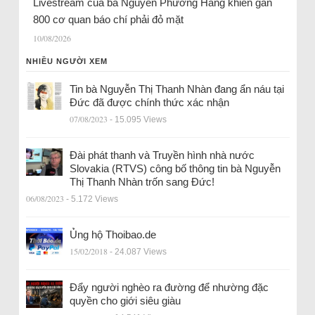
Livestream của bà Nguyễn Phương Hằng khiến gần
800 cơ quan báo chí phải đỏ mặt
10/08/2026
NHIỀU NGƯỜI XEM
Tin bà Nguyễn Thị Thanh Nhàn đang ẩn náu tại
Đức đã được chính thức xác nhận
07/08/2023
- 15.095 Views
Đài phát thanh và Truyền hình nhà nước
Slovakia (RTVS) công bố thông tin bà Nguyễn
Thị Thanh Nhàn trốn sang Đức!
06/08/2023
- 5.172 Views
Ủng hộ Thoibao.de
15/02/2018
- 24.087 Views
Đẩy người nghèo ra đường để nhường đặc
quyền cho giới siêu giàu