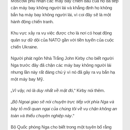
Moscow phủ nhận các máy bay chiến đấu của họ đã tiếp
cận máy bay không người lái và khẳng định họ không
bắn hạ máy bay không người lái, vì coi đây sẽ là một
hành động chiến tranh.
Khu vực xảy ra vụ việc được cho là nơi có hoạt động
quân sự dữ dội của NATO gần với tiền tuyến của cuộc
chiến Ukraine.
Người phát ngôn Nhà Trắng John Kirby cho biết người
Nga trước đây đã chặn các máy bay không người lái
nhưng lần này rất đáng chú ý vì nó đã gây ra vụ bắn hạ
một máy bay Mỹ.
„
Vì vậy, nó là duy nhất về mặt đó
,“ Kirby nói thêm.
„
Bộ Ngoại giao sẽ nói chuyện trực tiếp với phía Nga và
bày tỏ mối quan ngại của chúng tôi về vụ chặn không an
toàn và thiếu chuyên nghiệp này
.“
Bộ Quốc phòng Nga cho biết trong một tuyên bố rằng