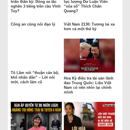
triển thần kỳ: Dòng xe tắc
lực lượng Dư Luận Viên
nghẽn 3 tiếng trên cầu Vĩnh
“xóa sổ” Thích Chân
Tuy?
Quang?
Công an cũng nói đạo lý
Việt Nam 2130: Tương lai xa
hơn cả một thế kỷ
Tô Lâm nói “thuận cán bộ,
khổ nhân dân” – Lời nói
Hoa Kỳ điều tra tài sản lãnh
mới, cách làm cũ
đạo Trung Quốc: Liệu Việt
Nam có nên nhìn lại chính
mình