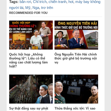
Tags:
bắn rơi
,
Chỉ trích
,
chiến tranh
,
hot
,
máy bay không
người lái
,
Mỹ
,
Nga
,
trơ trẽn
RECOMMENDED FOR YOU
Quốc hội họp „không
Ông Nguyễn Tiến Hải chính
thường lệ“: Liệu có thể
thức giữ ghế bộ trưởng nội
nâng cao chất lượng làm
vụ
luật?
Sự thật đằng sau sự phát
Thừa thắng xốc tới: Vì sao