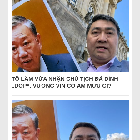
TÔ LÂM VỪA NHẬN CHỦ TỊCH ĐÃ DÍNH
„DỚP“, VƯỢNG VIN CÓ ÂM MƯU GÌ?