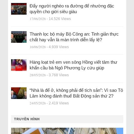
Đẩy người nghèo ra đường để nhường đặc
quyền cho giới siêu giàu
17/06/2026
- 14.526 Views
Thanh lọc bộ máy Bộ Công an: Tinh giản thực
chất hay vẫn là màn trình diễn lấy lệ?
16/06/2026
- 4.939 Views
Hàng loạt trẻ em ven sông Hồng viết tâm thư
khẩn cầu bà Ngô Phương Ly cứu giúp
28/05/2026
- 3.768 Views
“Nhà là để ở, không phải để tích sản”: Vì sao Tô
Lâm không đánh thuế Bất Động sản thứ 2?
24/05/2026
- 2.419 Views
TRUYỀN HÌNH