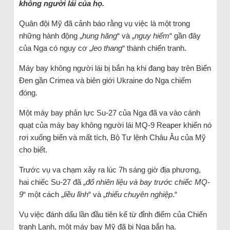
không người lái của họ.
Quân đội Mỹ đã cảnh báo rằng vụ việc là một trong
những hành động „
hung hăng
“ và „
nguy hiểm
“ gần đây
của Nga có nguy cơ „
leo thang
“ thành chiến tranh.
Máy bay không người lái bị bắn hạ khi đang bay trên Biển
Đen gần Crimea và biên giới Ukraine do Nga chiếm
đóng.
Một máy bay phản lực Su-27 của Nga đã va vào cánh
quạt của máy bay không người lái MQ-9 Reaper khiến nó
rơi xuống biển và mất tích, Bộ Tư lệnh Châu Âu của Mỹ
cho biết.
Trước vụ va chạm xảy ra lúc 7h sáng giờ địa phương,
hai chiếc Su-27 đã „
đổ nhiên liệu và bay trước chiếc MQ-
9
“ một cách „
liều lĩnh
“ và „
thiếu chuyên nghiệp
.“
Vụ việc đánh dấu lần đầu tiên kể từ đỉnh điểm của Chiến
tranh Lạnh, một máy bay Mỹ đã bị Nga bắn hạ.