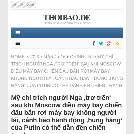
06
08
2026
HOME
2023
MÄRZ
16
CHÍNH TRỊ
MỸ CHỈ
TRÍCH NGƯỜI NGA ‚TRƠ TRẼN‘ SAU KHI MOSCOW
ĐIỀU MÁY BAY CHIẾN ĐẤU BẮN RƠI MÁY BAY
KHÔNG NGƯỜI LÁI, CẢNH BÁO HÀNH ĐỘNG ‚HUNG
HĂNG‘ CỦA PUTIN CÓ THỂ DẪN ĐẾN CHIẾN TRANH
Mỹ chỉ trích người Nga ‚trơ trẽn‘
sau khi Moscow điều máy bay chiến
đấu bắn rơi máy bay không người
lái, cảnh báo hành động ‚hung hăng‘
của Putin có thể dẫn đến chiến