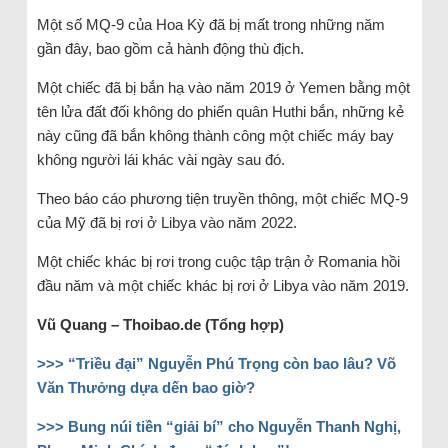
Một số MQ-9 của Hoa Kỳ đã bị mất trong những năm
gần đây, bao gồm cả hành động thù địch.
Một chiếc đã bị bắn hạ vào năm 2019 ở Yemen bằng một
tên lửa đất đối không do phiến quân Huthi bắn, những kẻ
này cũng đã bắn không thành công một chiếc máy bay
không người lái khác vài ngày sau đó.
Theo báo cáo phương tiện truyền thông, một chiếc MQ-9
của Mỹ đã bị rơi ở Libya vào năm 2022.
Một chiếc khác bị rơi trong cuộc tập trận ở Romania hồi
đầu năm và một chiếc khác bị rơi ở Libya vào năm 2019.
Vũ Quang – Thoibao.de (Tổng hợp)
>>>
“Triều đại” Nguyễn Phú Trọng còn bao lâu? Võ
Văn Thưởng dựa dến bao giờ?
>>>
Bung núi tiền “giải bí” cho Nguyễn Thanh Nghị,