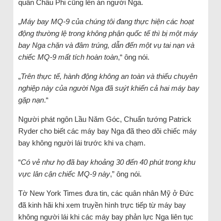
quân Châu Phi cũng lên án người Nga.
„
Máy bay MQ-9 của chúng tôi đang thực hiện các hoạt
động thường lệ trong không phận quốc tế thì bị một máy
bay Nga chặn và đâm trúng, dẫn đến một vụ tai nạn và
chiếc MQ-9 mất tích hoàn toàn
,“ ông nói.
„
Trên thực tế, hành động không an toàn và thiếu chuyên
nghiệp này của người Nga đã suýt khiến cả hai máy bay
gặp nạn
.“
Người phát ngôn Lầu Năm Góc, Chuẩn tướng Patrick
Ryder cho biết các máy bay Nga đã theo dõi chiếc máy
bay không người lái trước khi va chạm.
“
Có vẻ như họ đã bay khoảng 30 đến 40 phút trong khu
vực lân cận chiếc MQ-9 này
,” ông nói.
Tờ New York Times đưa tin, các quân nhân Mỹ ở Đức
đã kinh hãi khi xem truyền hình trực tiếp từ máy bay
không người lái khi các máy bay phản lực Nga liên tục