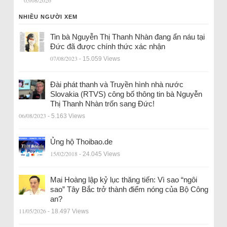
NHIỀU NGƯỜI XEM
Tin bà Nguyễn Thị Thanh Nhàn đang ẩn náu tại
Đức đã được chính thức xác nhận
07/08/2023
- 15.059 Views
Đài phát thanh và Truyền hình nhà nước
Slovakia (RTVS) công bố thông tin bà Nguyễn
Thị Thanh Nhàn trốn sang Đức!
06/08/2023
- 5.163 Views
Ủng hộ Thoibao.de
15/02/2018
- 24.045 Views
Mai Hoàng lập kỷ lục thăng tiến: Vì sao “ngôi
sao” Tây Bắc trở thành điểm nóng của Bộ Công
an?
11/05/2026
- 18.497 Views