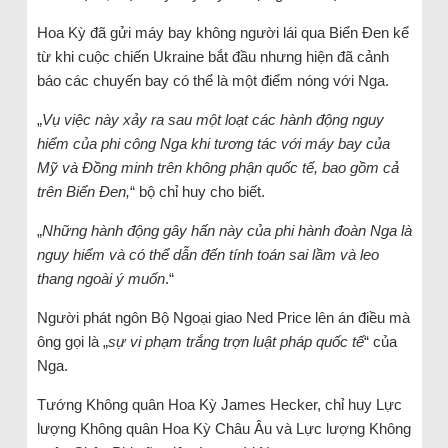
Hoa Kỳ đã gửi máy bay không người lái qua Biển Đen kể
từ khi cuộc chiến Ukraine bắt đầu nhưng hiện đã cảnh
báo các chuyến bay có thể là một điểm nóng với Nga.
„
Vụ việc này xảy ra sau một loạt các hành động nguy
hiểm của phi công Nga khi tương tác với máy bay của
Mỹ và Đồng minh trên không phận quốc tế, bao gồm cả
trên Biển Đen,
“ bộ chỉ huy cho biết.
„
Những hành động gây hấn này của phi hành đoàn Nga là
nguy hiểm và có thể dẫn đến tính toán sai lầm và leo
thang ngoài ý muốn
.“
Người phát ngôn Bộ Ngoại giao Ned Price lên án điều mà
ông gọi là „
sự vi phạm trắng trợn luật pháp quốc tế
“ của
Nga.
Tướng Không quân Hoa Kỳ James Hecker, chỉ huy Lực
lượng Không quân Hoa Kỳ Châu Âu và Lực lượng Không