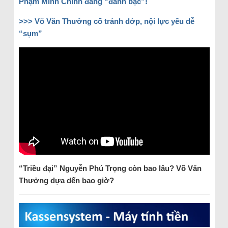
Phạm Minh Chính đang “đánh bạc”!
>>>
Võ Văn Thưởng cố tránh dớp, nội lực yếu dễ
“sụm”
“Triều đại” Nguyễn Phú Trọng còn bao lâu? Võ Văn
Thưởng dựa dến bao giờ?