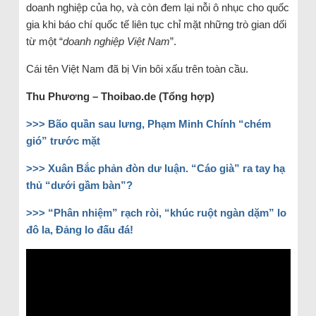
doanh nghiệp của họ, và còn đem lại nỗi ô nhục cho quốc
gia khi báo chí quốc tế liên tục chỉ mặt những trò gian dối
từ một “
doanh nghiệp Việt Nam
”.
Cái tên Việt Nam đã bị Vin bôi xấu trên toàn cầu.
Thu Phương –
T
hoibao.de
(Tổng hợp)
>>>
Bão quần sau lưng, Phạm Minh Chính “chém
gió” trước mặt
>>>
Xuân Bắc phản đòn dư luận. “Cáo già” ra tay hạ
thủ “dưới gầm bàn”?
>>>
“Phân nhiệm” rạch ròi, “khúc ruột ngàn dặm” lo
đô la, Đảng lo đấu đá!