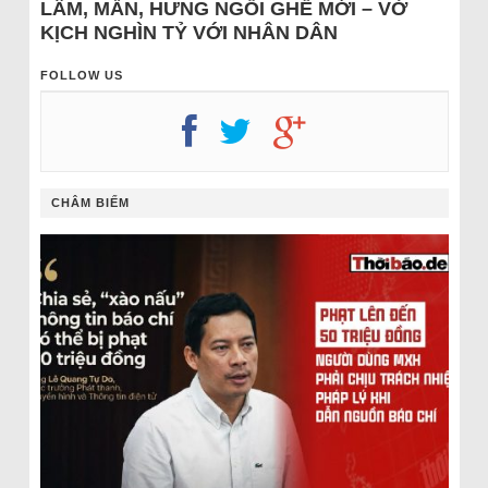
LÂM, MẪN, HƯNG NGỒI GHẾ MỚI – VỞ
KỊCH NGHÌN TỶ VỚI NHÂN DÂN
FOLLOW US
CHÂM BIẾM