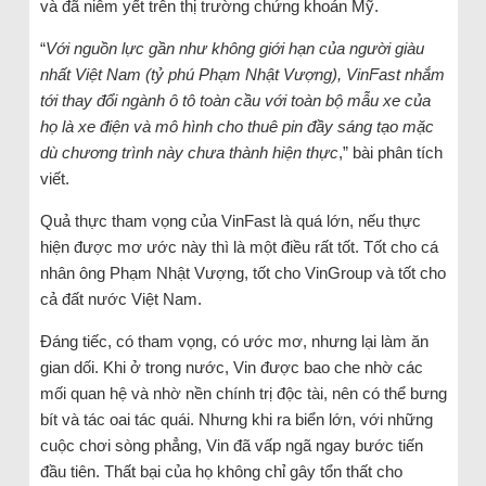
và đã niêm yết trên thị trường chứng khoán Mỹ.
“
Với nguồn lực gần như không giới hạn của người giàu
nhất Việt Nam (tỷ phú Phạm Nhật Vượng), VinFast nhắm
tới thay đổi ngành ô tô toàn cầu với toàn bộ mẫu xe của
họ là xe điện và mô hình cho thuê pin đầy sáng tạo mặc
dù chương trình này chưa thành hiện thực
,” bài phân tích
viết.
Quả thực tham vọng của VinFast là quá lớn, nếu thực
hiện được mơ ước này thì là một điều rất tốt. Tốt cho cá
nhân ông Phạm Nhật Vượng, tốt cho VinGroup và tốt cho
cả đất nước Việt Nam.
Đáng tiếc, có tham vọng, có ước mơ, nhưng lại làm ăn
gian dối. Khi ở trong nước, Vin được bao che nhờ các
mối quan hệ và nhờ nền chính trị độc tài, nên có thể bưng
bít và tác oai tác quái. Nhưng khi ra biển lớn, với những
cuộc chơi sòng phẳng, Vin đã vấp ngã ngay bước tiến
đầu tiên. Thất bại của họ không chỉ gây tổn thất cho