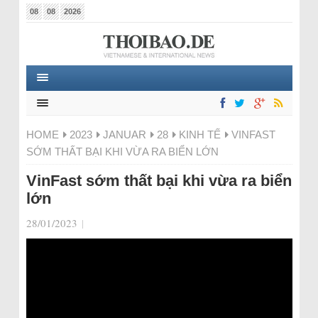
08
08
2026
HOME
2023
JANUAR
28
KINH TẾ
VINFAST
SỚM THẤT BẠI KHI VỪA RA BIỂN LỚN
VinFast sớm thất bại khi vừa ra biển
lớn
28/01/2023
|