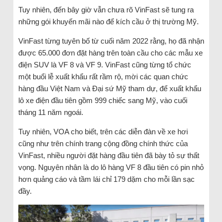
Tuy nhiên, đến bây giờ vẫn chưa rõ VinFast sẽ tung ra
những gói khuyến mãi nào để kích cầu ở thị trường Mỹ.
VinFast từng tuyên bố từ cuối năm 2022 rằng, họ đã nhận
được 65.000 đơn đặt hàng trên toàn cầu cho các mẫu xe
điện SUV là VF 8 và VF 9. VinFast cũng từng tổ chức
một buổi lễ xuất khẩu rất rầm rộ, mời các quan chức
hàng đầu Việt Nam và Đại sứ Mỹ tham dự, để xuất khẩu
lô xe điện đầu tiên gồm 999 chiếc sang Mỹ, vào cuối
tháng 11 năm ngoái.
Tuy nhiên, VOA cho biết, trên các diễn đàn về xe hơi
cũng như trên chính trang cộng đồng chính thức của
VinFast, nhiều người đặt hàng đầu tiên đã bày tỏ sự thất
vọng. Nguyên nhân là do lô hàng VF 8 đầu tiên có pin nhỏ
hơn quảng cáo và tầm lái chỉ 179 dặm cho mỗi lần sạc
đầy.