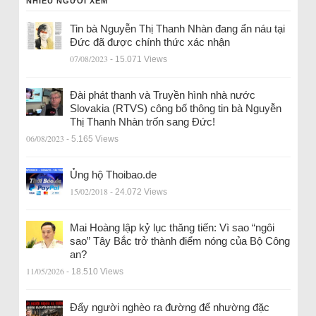
NHIỀU NGƯỜI XEM
Tin bà Nguyễn Thị Thanh Nhàn đang ẩn náu tại
Đức đã được chính thức xác nhận
07/08/2023
- 15.071 Views
Đài phát thanh và Truyền hình nhà nước
Slovakia (RTVS) công bố thông tin bà Nguyễn
Thị Thanh Nhàn trốn sang Đức!
06/08/2023
- 5.165 Views
Ủng hộ Thoibao.de
15/02/2018
- 24.072 Views
Mai Hoàng lập kỷ lục thăng tiến: Vì sao “ngôi
sao” Tây Bắc trở thành điểm nóng của Bộ Công
an?
11/05/2026
- 18.510 Views
Đẩy người nghèo ra đường để nhường đặc