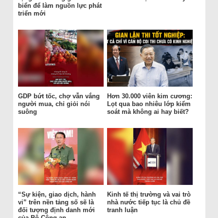
biển để làm nguồn lực phát
triển mới
GDP bứt tốc, chợ vẫn vắng
Hơn 30.000 viên kim cương:
người mua, chỉ giỏi nói
Lọt qua bao nhiêu lớp kiểm
suông
soát mà không ai hay biết?
“Sự kiện, giao dịch, hành
Kinh tế thị trường và vai trò
vi” trên nền tảng số sẽ là
nhà nước tiếp tục là chủ đề
đối tượng định danh mới
tranh luận
của Bộ Công an