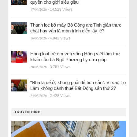
quyền cho giới siêu giàu
17/06/2026
- 14.529 Views
Thanh lọc bộ máy Bộ Công an: Tinh giản thực
chất hay vẫn là màn trình diễn lấy lệ?
16/06/2026
- 4.942 Views
Hàng loạt trẻ em ven sông Hồng viết tâm thư
khẩn cầu bà Ngô Phương Ly cứu giúp
28/05/2026
- 3.781 Views
“Nhà là để ở, không phải để tích sản”: Vì sao Tô
Lâm không đánh thuế Bất Động sản thứ 2?
24/05/2026
- 2.428 Views
TRUYỀN HÌNH