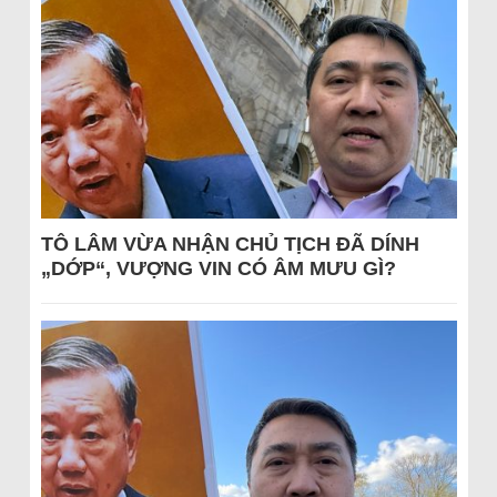
TÔ LÂM VỪA NHẬN CHỦ TỊCH ĐÃ DÍNH
„DỚP“, VƯỢNG VIN CÓ ÂM MƯU GÌ?