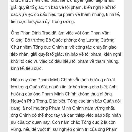
chức thực hiện việc phát hiện, chuyển giao, tiếp nhận,
giải quyết tố giác, tin báo về tội phạm, kiến nghị khởi tố
các vụ việc có dấu hiệu tội phạm về tham nhũng, kinh tế,
tiêu cực tại Quân ủy Trung ương.
Ông Phan Đình Trạc đã làm việc với ông Phan Văn
Giang, Bộ trưởng Bộ Quốc phòng; ông Lương Cường,
Chủ nhiệm Tổng cục Chính trị về công tác chuyển giao,
tiếp nhận, giải quyết tố giác, tin báo về tội phạm, kiến nghị
khởi tố các vụ việc có dấu hiệu tội phạm về tham nhũng,
kinh tế, tiêu cực.
Hiện nay ông Phạm Minh Chính vẫn ảnh hưởng có rất
lớn trong Quân đội, nguồn tin từ bên trong cho biết, ảnh
hưởng của ông Phạm Minh Chính không thua gì ông
Nguyễn Phú Trọng. Đặc biệt, Tổng cục tình báo Quân đội
đang là nơi mà ông Phạm Minh Chính nắm vững nhất,
ông Chính có thể thọc tay và can thiệp việc sắp xếp nhân
sự của cơ quan này. Còn nắm chắc Tổng cục 2 là còn
vững, nếu để vuột thì sự nghiệp chính trị của ông Phạm