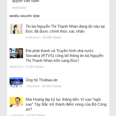
quyền Việt Nam
06/08/2026
NHIỀU NGƯỜI XEM
Tin bà Nguyễn Thị Thanh Nhàn đang ẩn náu tại
Đức đã được chính thức xác nhận
07/08/2023
- 15.065 Views
Đài phát thanh và Truyền hình nhà nước
Slovakia (RTVS) công bố thông tin bà Nguyễn
Thị Thanh Nhàn trốn sang Đức!
06/08/2023
- 5.164 Views
Ủng hộ Thoibao.de
15/02/2018
- 24.054 Views
Mai Hoàng lập kỷ lục thăng tiến: Vì sao “ngôi
sao” Tây Bắc trở thành điểm nóng của Bộ Công
an?
11/05/2026
- 18.500 Views