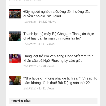
Đẩy người nghèo ra đường để nhường đặc
quyền cho giới siêu giàu
17/06/2026
- 14.527 Views
Thanh lọc bộ máy Bộ Công an: Tinh giản thực
chất hay vẫn là màn trình diễn lấy lệ?
16/06/2026
- 4.941 Views
Hàng loạt trẻ em ven sông Hồng viết tâm thư
khẩn cầu bà Ngô Phương Ly cứu giúp
28/05/2026
- 3.770 Views
“Nhà là để ở, không phải để tích sản”: Vì sao Tô
Lâm không đánh thuế Bất Động sản thứ 2?
24/05/2026
- 2.421 Views
TRUYỀN HÌNH