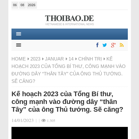
06
08
2026
HOME
2023
JANUAR
14
CHÍNH TRỊ
KẾ
HOẠCH 2023 CỦA TỔNG BÍ THƯ, CÔNG MẠNH VÀO
ĐƯỜNG DÂY “THÂN TÂY” CỦA ÔNG THỦ TƯỚNG.
SẼ CĂNG?
Kế hoạch 2023 của Tổng Bí thư,
công mạnh vào đường dây “thân
Tây” của ông Thủ tướng. Sẽ căng?
14/01/2023
|
|
1.305