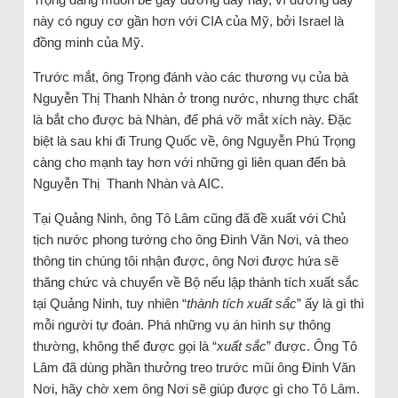
này có nguy cơ gần hơn với CIA của Mỹ, bởi Israel là
đồng minh của Mỹ.
Trước mắt, ông Trọng đánh vào các thương vụ của bà
Nguyễn Thị Thanh Nhàn ở trong nước, nhưng thực chất
là bắt cho được bà Nhàn, để phá vỡ mắt xích này. Đặc
biệt là sau khi đi Trung Quốc về, ông Nguyễn Phú Trọng
càng cho mạnh tay hơn với những gì liên quan đến bà
Nguyễn Thị Thanh Nhàn và AIC.
Tại Quảng Ninh, ông Tô Lâm cũng đã đề xuất với Chủ
tịch nước phong tướng cho ông Đinh Văn Nơi, và theo
thông tin chúng tôi nhận được, ông Nơi được hứa sẽ
thăng chức và chuyển về Bộ nếu lập thành tích xuất sắc
tại Quảng Ninh, tuy nhiên “
thành tích xuất sắc
” ấy là gì thì
mỗi người tự đoán. Phá những vụ án hình sự thông
thường, không thể được gọi là “
xuất sắc
” được. Ông Tô
Lâm đã dùng phần thưởng treo trước mũi ông Đinh Văn
Nơi, hãy chờ xem ông Nơi sẽ giúp được gì cho Tô Lâm.