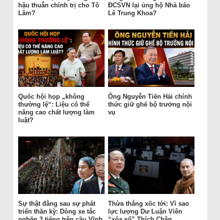
hậu thuẫn chính trị cho Tô
ĐCSVN lại ủng hộ Nhà báo
Lâm?
Lê Trung Khoa?
Quốc hội họp „không
Ông Nguyễn Tiến Hải chính
thường lệ“: Liệu có thể
thức giữ ghế bộ trưởng nội
nâng cao chất lượng làm
vụ
luật?
Sự thật đằng sau sự phát
Thừa thắng xốc tới: Vì sao
triển thần kỳ: Dòng xe tắc
lực lượng Dư Luận Viên
nghẽn 3 tiếng trên cầu Vĩnh
“xóa sổ” Thích Chân