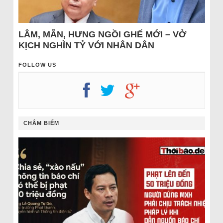
LÂM, MẪN, HƯNG NGỒI GHẾ MỚI – VỞ
KỊCH NGHÌN TỶ VỚI NHÂN DÂN
FOLLOW US
CHÂM BIẾM