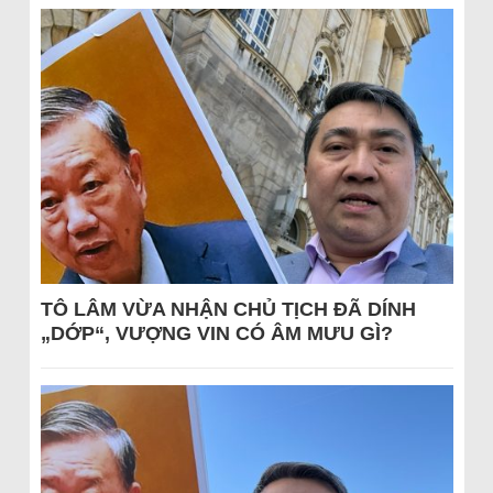
TÔ LÂM VỪA NHẬN CHỦ TỊCH ĐÃ DÍNH
„DỚP“, VƯỢNG VIN CÓ ÂM MƯU GÌ?