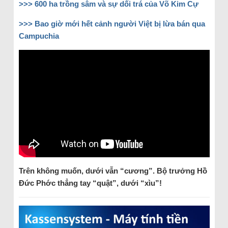
>>> 600 ha trồng sâm và sự dối trá của Võ Kim Cự
>>> Bao giờ mới hết cảnh người Việt bị lừa bán qua
Campuchia
Trên không muốn, dưới vẫn “cương”. Bộ trưởng Hồ
Đức Phớc thẳng tay “quật”, dưới “xìu”!