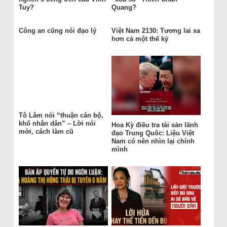
Tuy?
Quang?
Công an cũng nói đạo lý
Việt Nam 2130: Tương lai xa
hơn cả một thế kỷ
Tô Lâm nói “thuận cán bộ,
khổ nhân dân” – Lời nói
Hoa Kỳ điều tra tài sản lãnh
mới, cách làm cũ
đạo Trung Quốc: Liệu Việt
Nam có nên nhìn lại chính
mình