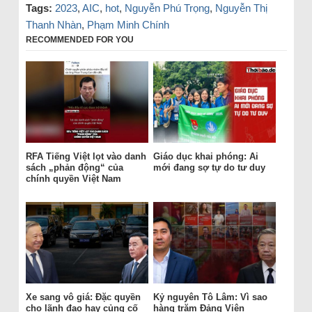
Tags:
2023
,
AIC
,
hot
,
Nguyễn Phú Trọng
,
Nguyễn Thị
Thanh Nhàn
,
Phạm Minh Chính
RECOMMENDED FOR YOU
RFA Tiếng Việt lọt vào danh
Giáo dục khai phóng: Ai
sách „phản động“ của
mới đang sợ tự do tư duy
chính quyền Việt Nam
Xe sang vô giá: Đặc quyền
Kỷ nguyên Tô Lâm: Vì sao
cho lãnh đạo hay củng cố
hàng trăm Đảng Viên