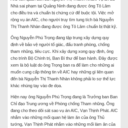
Nhà sai phạm tại Quảng Ninh đang được ông Tô Lâm
cho điều tra và chuẩn bị chứng cứ để buộc tội. Việc mở
rộng vụ án AIC, cho người truy tìm tung tích bà Nguyễn
Thị Thanh Nhàn đang được ông Tô Lâm chuẩn bị thật kỹ.
Ông Nguyễn Phú Trọng đang tập trung xây dựng quy
định về bảo vệ người tố giác, đấu tranh phòng, chống
tham nhũng, tiêu cực. Khi xây dựng xong quy định, ông
cho trình Bộ Chính trị, Ban Bí thư để ban hành. Đây được
xem là bộ luật do ông Trọng ban ra để làm cho những ai
muốn cung cấp thông tin về AIC hay những gì liên quan
đến bà Nguyễn Thị Thanh Nhàn không phải lo sợ thế lực
khác nhúng tay vào đe dọa.
Hiện nay ông Nguyễn Phú Trọng đang là Trưởng ban Ban
Chỉ đạo Trung ương về Phòng chống Tham nhũng. Ông
đang cho theo dõi sát sao vụ án AIC, Vạn Thịnh Phát. AIC
nhắm vào những mối quan hệ làm ăn của ông Thủ
tướng, Vạn Thịnh Phát nhắm vào những mối làm ăn của