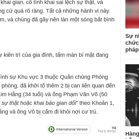
hai gian, cố tình khai sai lệch sự thật, và
ứng cứ quá rõ ràng. Tất cả những hành vi này
ạm, và chúng đã gây nên làn một sóng bất bình
Sự n
chức
pháp
 kiên trì của gia đình, tấm màn bí mật đang
Hình sự Khu vực 3 thuộc Quân chủng Phòng
hòng, đã khởi tố thêm 2 bị can liên quan đến
Kim Hằng (34 tuổi) và ông Phạm Văn Võ (50
i sự thật hoặc khai báo gian dối
” theo Khoản 1,
ng và ông Võ bị cấm đi khỏi nơi cư trú.
Hàng