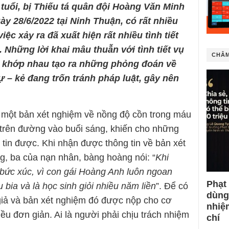
tuổi, bị Thiếu tá quân đội Hoàng Văn Minh
y 28/6/2022 tại Ninh Thuận, có rất nhiều
iệc xảy ra đã xuất hiện rất nhiều tình tiết
. Những lời khai mâu thuẫn với tình tiết vụ
CHÂM
n khớp nhau tạo ra những phỏng đoán về
 – kẻ đang trốn tránh pháp luật, gây nên
à một bản xét nghiệm về nồng độ cồn trong máu
i trên đường vào buổi sáng, khiến cho những
tin được. Khi nhận được thông tin về bản xét
, ba của nạn nhân, bàng hoàng nói: “
Khi
 bức xúc, vì con gái Hoàng Anh luôn ngoan
Phạt
 bia và là học sinh giỏi nhiều năm liền
”. Để có
dùng
giả và bản xét nghiệm đó được nộp cho cơ
nhiệ
điều đơn giản. Ai là người phải chịu trách nhiệm
chí