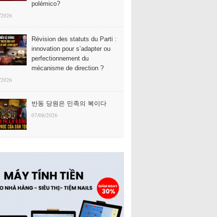
polémico?
/2026
Révision des statuts du Parti :
innovation pour s’adapter ou
perfectionnement du
mécanisme de direction ?
/2026
반동 당원은 민족의 복이다
07/08/2026