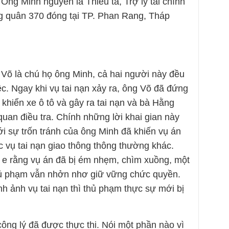
Ông Minh nguyên là Thiếu tá, Trợ lý tài chính
 quân 370 đóng tại TP. Phan Rang, Tháp
Võ là chú họ ông Minh, cả hai người này đều
iệc. Ngay khi vụ tai nạn xảy ra, ông Võ đã đứng
 khiển xe ô tô và gây ra tai nạn và bà Hằng
uan điều tra. Chính những lời khai gian này
i sự trốn tránh của ông Minh đã khiến vụ án
c vụ tai nạn giao thông thông thường khác.
, e rằng vụ án đã bị ém nhẹm, chìm xuồng, một
thủ phạm vẫn nhởn nhơ giữ vững chức quyền.
ình ảnh vụ tai nạn thì thủ phạm thực sự mới bị
ông lý đã được thực thi. Nói một phần nào vì