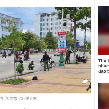
Thủ 
nhục 
đạo 
n trường vụ tai nạn