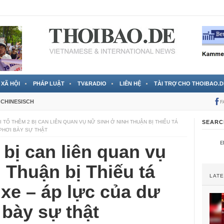
 đã được chính thức xác nhận
3 Jahren ago
XÃ HỘI
PHÁP LUẬT
TV&RADIO
LIÊN HỆ
TÀI TRỢ CHO THOIBAO.D
CHINESISCH
F
 TỐ THÊM 2 BỊ CAN LIÊN QUAN VỤ NỮ SINH Ở NINH THUẬN BỊ THIẾU TÁ
SEARC
PHƠI BÀY SỰ THẬT
 bị can liên quan vụ
 Thuận bị Thiếu tá
LAT
xe – áp lực của dư
 bày sự thật