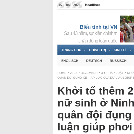
07
08
2026
Headline:
Tin bà Nguyễn Thị Thanh Nhàn đang ẩn náu tại Đức
Biểu tình tại VN
Sau 43 năm, sự kiện chính trị
chấn động toàn quốc
TRANG CHỦ
CHÍNH TRỊ
KINH TẾ
ENGLISCH
DEUTSCH
RUSSISCH
HOME
2022
DEZEMBER
3
PHÁP LUẬT
KHỞI
QUÂN ĐỘI ĐỤNG XE – ÁP LỰC CỦA DƯ LUẬN GIÚP 
Khởi tố thêm 2
nữ sinh ở Ninh
quân đội đụng 
luận giúp phơi