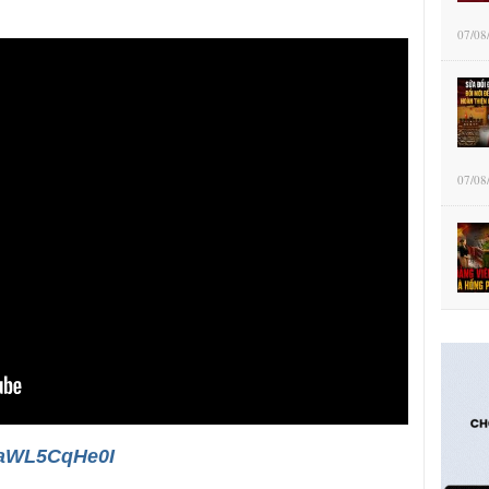
07/08
07/08
/0aWL5CqHe0I