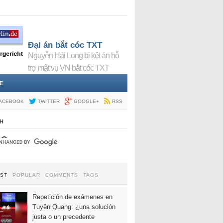
Đại án bắt cóc TXT
Nguyễn Hải Long bị kết án hỗ
trợ mật vụ VN bắt cóc TXT
E
ACEBOOK
TWITTER
GOOGLE+
RSS
H
EST
POPULAR
COMMENTS
TAGS
Repetición de exámenes en
Tuyên Quang: ¿una solución
justa o un precedente