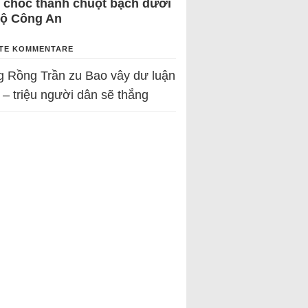
 chốc thành chuột bạch dưới
Bộ Công An
TE KOMMENTARE
g Rồng Trần
zu
Bao vây dư luận
 – triệu người dân sẽ thắng