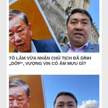
TÔ LÂM VỪA NHẬN CHỦ TỊCH ĐÃ DÍNH
„DỚP“, VƯỢNG VIN CÓ ÂM MƯU GÌ?