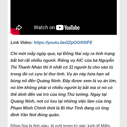
Link Video:
https://youtu.be/2ZpOGftSlFE
Chỉ mới mấy ngày qua, tại Đồng Nai xảy ra tình trạng
bắt bớ rất nhiều người. Riêng vụ AIC của bà Nguyễn
Thị Thanh Nhàn thì ít nhất có 11 người bị cho vào tù
trong đó có cựu bí thư tỉnh. Vụ án này hứa hẹn sẽ
bùng nổ đến Quảng Ninh. Đây được xem là vụ án lớn,
nó lớn không phải vì nhiều người bị bắt mà vì nó có
thể dính đến vai trò của ông Thủ tướng. Ngay tại
Quảng Ninh, nơi có lưu lại những việc làm của ông
Phạm Minh Chính thời là Bí thư Tỉnh đang có ông
đinh Văn Nơi đóng quân.
Đồng Nai là tỉnh giàu, là một trong tứ giác kinh tế Miền