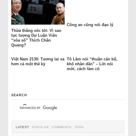
Công an cũng nói đạo lý
Thừa thắng xốc tới: Vì sao
lực lượng Dư Luận Viên
“xóa sổ” Thích Chân
Quang?
Việt Nam 2130: Tương lai xa
Tô Lâm nói “thuận cán bộ,
hơn cả một thế kỷ
khổ nhân dân” – Lời nói
mới, cách làm cũ
SEARCH
LATEST
POPULAR
COMMENTS
TAGS