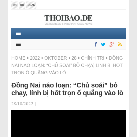
08
08
2026
HOME
2022
OKTOBER
28
CHÍNH TRỊ
ĐỒNG
NAI NÁO LOẠN: “CHỦ SOÁI” BỎ CHẠY, LÍNH BỊ HỐT
TRỌN Ổ QUẲNG VÀO LÒ
Đồng Nai náo loạn: “Chủ soái” bỏ
chạy, lính bị hốt trọn ổ quẳng vào lò
28/10/2022
|