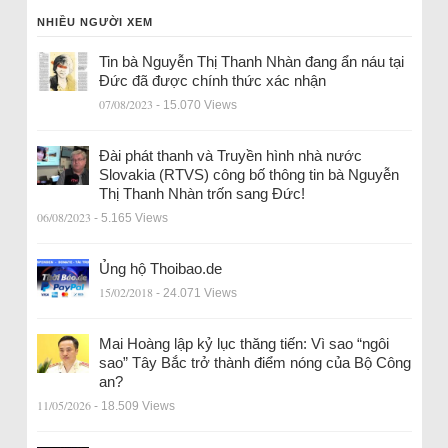
NHIỀU NGƯỜI XEM
Tin bà Nguyễn Thị Thanh Nhàn đang ẩn náu tại
Đức đã được chính thức xác nhận
07/08/2023
- 15.070 Views
Đài phát thanh và Truyền hình nhà nước
Slovakia (RTVS) công bố thông tin bà Nguyễn
Thị Thanh Nhàn trốn sang Đức!
06/08/2023
- 5.165 Views
Ủng hộ Thoibao.de
15/02/2018
- 24.071 Views
Mai Hoàng lập kỷ lục thăng tiến: Vì sao “ngôi
sao” Tây Bắc trở thành điểm nóng của Bộ Công
an?
11/05/2026
- 18.509 Views