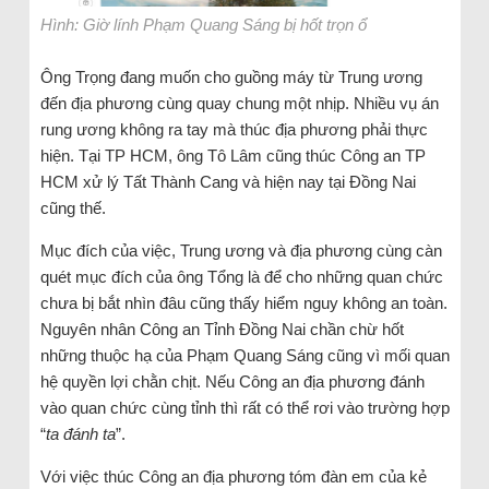
Hình: Giờ lính Phạm Quang Sáng bị hốt trọn ổ
Ông Trọng đang muốn cho guồng máy từ Trung ương
đến địa phương cùng quay chung một nhịp. Nhiều vụ án
rung ương không ra tay mà thúc địa phương phải thực
hiện. Tại TP HCM, ông Tô Lâm cũng thúc Công an TP
HCM xử lý Tất Thành Cang và hiện nay tại Đồng Nai
cũng thế.
Mục đích của việc, Trung ương và địa phương cùng càn
quét mục đích của ông Tổng là để cho những quan chức
chưa bị bắt nhìn đâu cũng thấy hiểm nguy không an toàn.
Nguyên nhân Công an Tỉnh Đồng Nai chần chừ hốt
những thuộc hạ của Phạm Quang Sáng cũng vì mối quan
hệ quyền lợi chằn chịt. Nếu Công an địa phương đánh
vào quan chức cùng tỉnh thì rất có thể rơi vào trường hợp
“
ta đánh ta
”.
Với việc thúc Công an địa phương tóm đàn em của kẻ