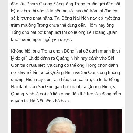
đào tẩu Phạm Quang Sáng, ông Trọng muốn gởi đến bất
kỳ ai chưa bị vào là là nếu người nào bỏ trốn thì đàn em
sẽ bị trừng phạt nặng. Tại Đồng Nai hiện nay có một ông
trùm mà ông Trọng chưa thể đụng đến. Hôm nay ông
Tổng cho bắt bớ khắp nơi thì có lẽ ông Lê Hoàng Quân
khó mà ăn ngon ngủ yên được.
Không biết ông Trọng chọn Đồng Nai để đánh mạnh là vì
lý do gì? Là để đánh ra Quảng Ninh hay đánh vào Sài
Gòn thì chưa biết. Và cũng có thể ông Trọng chon đánh
nơi đây rối lấn ra cả Quảng Ninh và Sài Còn cũng không
chừng. Hiện nay còn rất nhiều con cá lớn, có lẽ từ Đồng
Nai đánh vào Sài Gòn gần hơn đánh ra Quảng Ninh, vì
Quảng Ninh là nơi có liên quan đến thế lực lớn đang nắm
quyền tại Hà Nội nên khó hơn.