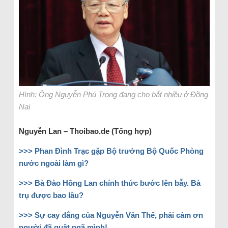
Hình: Ông Nguyễn Phú Trọng đang cho bắt nhiều ở Đồng
Nai
Nguyễn Lan – Thoibao.de (Tổng hợp)
>>> Phan Đình Trạc gặp Bộ trưởng Bộ Quốc Phòng
nước ngoài làm gì?
>>> Bà Đào Hồng Lan chính thức bước lên bẫy. Bà
trụ được bao lâu?
>>> Sự cay đắng của Nguyễn Văn Thể, phải cảm ơn
người đã quật ngã mình!