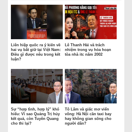
Liên hiệp quốc ra ý kiến về
Lê Thanh Hải và trách
hai vụ bắt giữ tại Việt Nam:
nhiệm trong vụ hỏa hoạn
Điều gì được nêu trong kết
tòa nhà itc năm 2002
luận?
Sự “hợp tình, hợp lý” khó
Tô Lâm và giấc mơ viển
hiểu: Vì sao Quảng Trị hủy
vông: Hà Nội cần taxi bay
kết quả, còn Tuyên Quang
hay không gian sống cho
cho thi lại?
người dân?