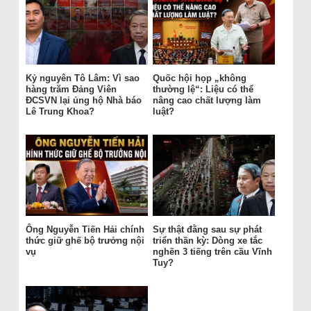
Kỷ nguyên Tô Lâm: Vì sao
Quốc hội họp „không
hàng trăm Đảng Viên
thường lệ“: Liệu có thể
ĐCSVN lại ủng hộ Nhà báo
nâng cao chất lượng làm
Lê Trung Khoa?
luật?
Ông Nguyễn Tiến Hải chính
Sự thật đằng sau sự phát
thức giữ ghế bộ trưởng nội
triển thần kỳ: Dòng xe tắc
vụ
nghẽn 3 tiếng trên cầu Vĩnh
Tuy?