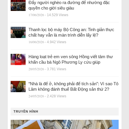
Đẩy người nghèo ra đường để nhường đặc
quyền cho giới siêu giàu
17/06/2026
- 14.529 Views
Thanh lọc bộ máy Bộ Công an: Tinh giản thực
chất hay vẫn là màn trình diễn lấy lệ?
16/06/2026
- 4.942 Views
Hàng loạt trẻ em ven sông Hồng viết tâm thư
khẩn cầu bà Ngô Phương Ly cứu giúp
28/05/2026
- 3.781 Views
“Nhà là để ở, không phải để tích sản”: Vì sao Tô
Lâm không đánh thuế Bất Động sản thứ 2?
24/05/2026
- 2.428 Views
TRUYỀN HÌNH