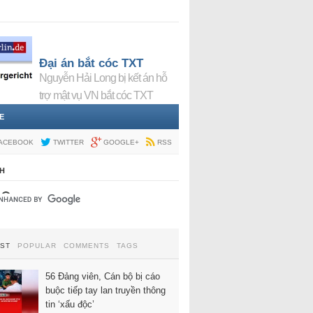
Đại án bắt cóc TXT
Nguyễn Hải Long bị kết án hỗ
trợ mật vụ VN bắt cóc TXT
E
ACEBOOK
TWITTER
GOOGLE+
RSS
H
EST
POPULAR
COMMENTS
TAGS
56 Đảng viên, Cán bộ bị cáo
buộc tiếp tay lan truyền thông
tin ‘xấu độc’