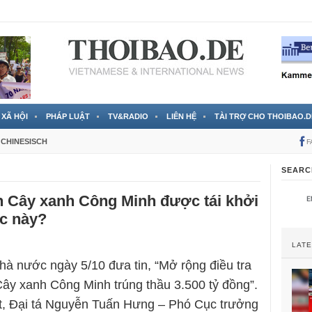
 đã được chính thức xác nhận
3 Jahren ago
XÃ HỘI
PHÁP LUẬT
TV&RADIO
LIÊN HỆ
TÀI TRỢ CHO THOIBAO.D
CHINESISCH
F
SEARC
n Cây xanh Công Minh được tái khởi
úc này?
LAT
hà nước ngày 5/10 đưa tin, “Mở rộng điều tra
Cây xanh Công Minh trúng thầu 3.500 tỷ đồng”.
ết, Đại tá Nguyễn Tuấn Hưng – Phó Cục trưởng