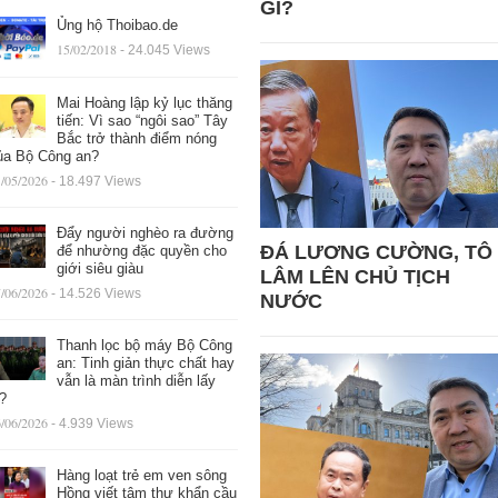
GÌ?
Ủng hộ Thoibao.de
15/02/2018
- 24.045 Views
Mai Hoàng lập kỷ lục thăng
tiến: Vì sao “ngôi sao” Tây
Bắc trở thành điểm nóng
ủa Bộ Công an?
/05/2026
- 18.497 Views
Đẩy người nghèo ra đường
ĐÁ LƯƠNG CƯỜNG, TÔ
để nhường đặc quyền cho
giới siêu giàu
LÂM LÊN CHỦ TỊCH
/06/2026
- 14.526 Views
NƯỚC
Thanh lọc bộ máy Bộ Công
an: Tinh giản thực chất hay
vẫn là màn trình diễn lấy
ệ?
/06/2026
- 4.939 Views
Hàng loạt trẻ em ven sông
Hồng viết tâm thư khẩn cầu