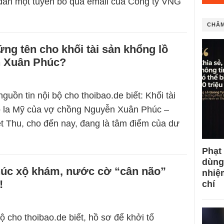
dẫn một tuyên bố qua email của Công ty VNG
CHÂM
ng tên cho khối tài sản khổng lồ
 Xuân Phúc?
guồn tin nội bộ cho thoibao.de biết: Khối tài
đô la Mỹ của vợ chồng Nguyễn Xuân Phúc –
t Thu, cho đến nay, đang là tâm điểm của dư
Phạt
dùng
úc xộ khám, nước cờ “cân não”
nhiệ
!
chí
ộ cho thoibao.de biết, hồ sơ để khởi tố