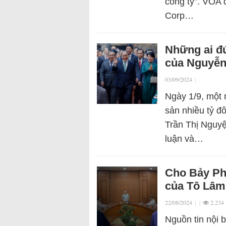
công ty”. VOA 
Corp…
Những ai đứ
của Nguyễn
03/09/2024
|
Ngày 1/9, một n
sản nhiều tỷ 
Trần Thị Nguyệ
luận và…
Cho Bảy Ph
của Tô Lâm
22/08/2024
|
|
2.234
Nguồn tin nội b