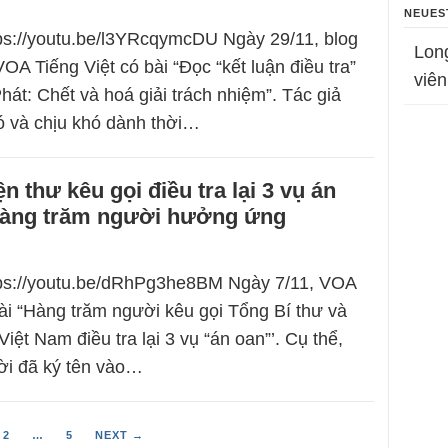
NEUES
tps://youtu.be/l3YRcqymcDU Ngày 29/11, blog
Lon
OA Tiếng Việt có bài “Đọc “kết luận điều tra”
viên
hát: Chết và hoá giải trách nhiệm”. Tác giả
ó và chịu khó dành thời…
n thư kêu gọi điều tra lại 3 vụ án
àng trăm người hưởng ứng
ttps://youtu.be/dRhPg3he8BM Ngày 7/11, VOA
bài “Hàng trăm người kêu gọi Tổng Bí thư và
iệt Nam điều tra lại 3 vụ “án oan”’. Cụ thể,
ời đã ký tên vào…
2
…
5
NEXT →