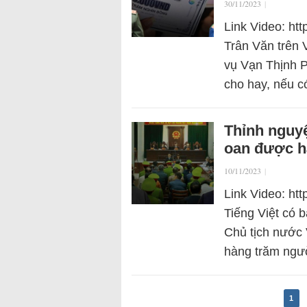
30/11/2023
|
Link Video: ht
Trân Văn trên V
vụ Vạn Thịnh P
cho hay, nếu c
Thỉnh nguyệ
oan được h
10/11/2023
|
Link Video: h
Tiếng Việt có 
Chủ tịch nước V
hàng trăm ngư
1