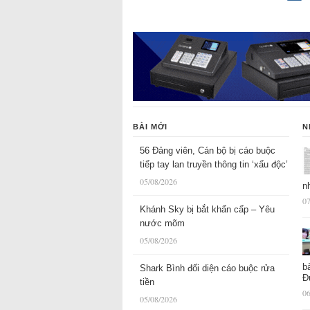
BÀI MỚI
N
56 Đảng viên, Cán bộ bị cáo buộc
tiếp tay lan truyền thông tin ‘xấu độc’
05/08/2026
n
07
Khánh Sky bị bắt khẩn cấp – Yêu
nước mõm
05/08/2026
b
Shark Bình đối diện cáo buộc rửa
Đ
tiền
06
05/08/2026