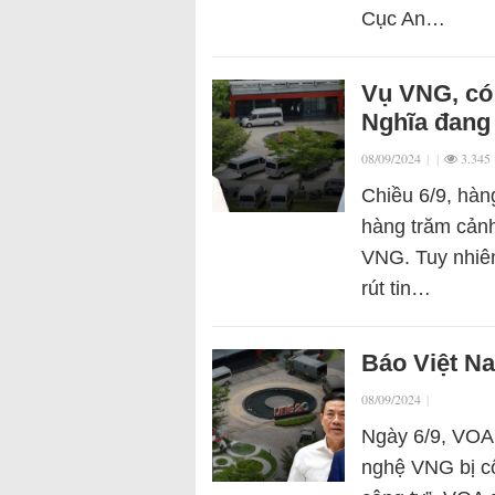
Cục An…
Vụ VNG, có
Nghĩa đang
08/09/2024
|
|
3.345
Chiều 6/9, hàn
hàng trăm cảnh
VNG. Tuy nhiên
rút tin…
Báo Việt N
08/09/2024
|
Ngày 6/9, VOA 
nghệ VNG bị cô