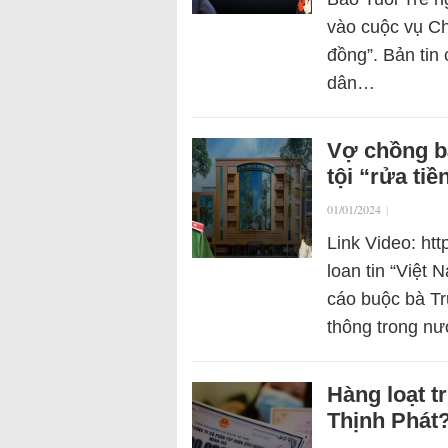
vào cuộc vụ Ch
đồng”. Bản tin
dân…
Vợ chồng bà
tội “rửa tiề
01/01/2024
|
Link Video: ht
loan tin “Việt
cáo buộc bà Tr
thông trong n
Hàng loạt t
Thịnh Phát