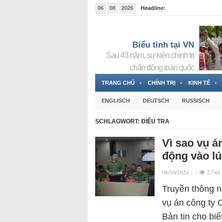
06
08
2026
Headline:
Tin bà Nguyễn Thị Thanh Nhàn đang ẩn náu tại Đức
Biểu tình tại VN
Sau 43 năm, sự kiện chính trị
chấn động toàn quốc
TRANG CHỦ
CHÍNH TRỊ
KINH TẾ
ENGLISCH
DEUTSCH
RUSSISCH
SCHLAGWORT:
ĐIỀU TRA
Vì sao vụ á
động vào l
08/10/2024
|
|
2.744
Truyền thông n
vụ án công ty 
Bản tin cho bi