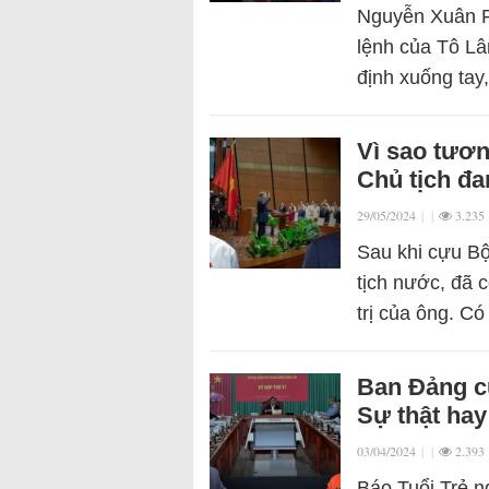
Nguyễn Xuân P
lệnh của Tô Lâ
định xuống ta
Vì sao tươn
Chủ tịch đa
29/05/2024
|
|
3.235
Sau khi cựu B
tịch nước, đã c
trị của ông. C
Ban Đảng củ
Sự thật hay
03/04/2024
|
|
2.393
Báo Tuổi Trẻ n