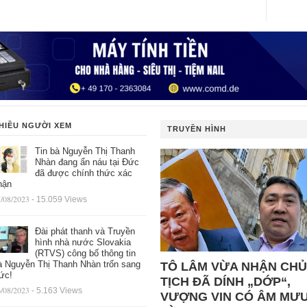
HIỀU NGƯỜI XEM
TRUYỀN HÌNH
Tin bà Nguyễn Thị Thanh
Nhàn đang ẩn náu tại Đức
đã được chính thức xác
hận
/08/2023
- 15.059 Views
Đài phát thanh và Truyền
hình nhà nước Slovakia
(RTVS) công bố thông tin
à Nguyễn Thị Thanh Nhàn trốn sang
TÔ LÂM VỪA NHẬN CHỦ
ức!
TỊCH ĐÃ DÍNH „DỚP“,
/08/2023
- 5.163 Views
VƯỢNG VIN CÓ ÂM MƯ