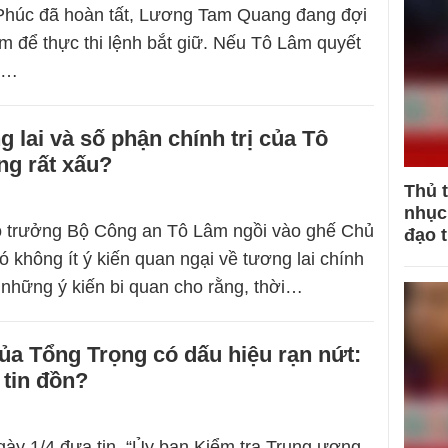
húc đã hoàn tất, Lương Tam Quang đang đợi
m để thực thi lệnh bắt giữ. Nếu Tô Lâm quyết
y,…
g lai và số phận chính trị của Tô
ng rất xấu?
Thủ 
nhục 
ộ trưởng Bộ Công an Tô Lâm ngồi vào ghế Chủ
đạo 
ó không ít ý kiến quan ngại về tương lai chính
ó những ý kiến bi quan cho rằng, thời…
a Tổng Trọng có dấu hiệu rạn nứt:
 tin đồn?
gày 1/4 đưa tin, “Ủy ban Kiểm tra Trung ương