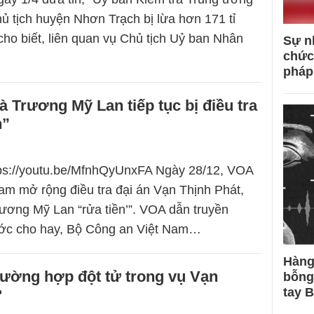
ủ tịch huyện Nhơn Trạch bị lừa hơn 171 tỉ
 cho biết, liên quan vụ Chủ tịch Uỷ ban Nhân
Sự n
chức
pháp
 Trương Mỹ Lan tiếp tục bị điều tra
n”
tps://youtu.be/MfnhQyUnxFA Ngày 28/12, VOA
 Nam mở rộng điều tra đại án Vạn Thịnh Phát,
ương Mỹ Lan “rửa tiền’”. VOA dẫn truyền
ước cho hay, Bộ Công an Việt Nam…
Hàng
rường hợp đột tử trong vụ Vạn
bỗng
tay 
?