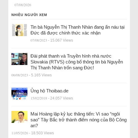
07/08/2026
NHIỀU NGƯỜI XEM
Tin bà Nguyễn Thị Thanh Nhàn đang ẩn náu tại
Đức đã được chính thức xác nhận
07/08/2023
- 15.067 Views
Đài phát thanh và Truyền hình nhà nước
Slovakia (RTVS) công bố thông tin bà Nguyễn
Thị Thanh Nhàn trốn sang Đức!
06/08/2023
- 5.165 Views
Ủng hộ Thoibao.de
15/02/2018
- 24.057 Views
Mai Hoàng lập kỷ lục thăng tiến: Vì sao “ngôi
sao” Tây Bắc trở thành điểm nóng của Bộ Công
an?
11/05/2026
- 18.503 Views