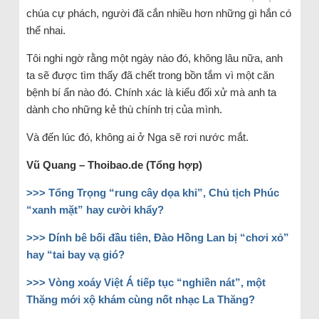
chúa cự phách, người đã cắn nhiều hơn những gì hắn có
thể nhai.
Tôi nghi ngờ rằng một ngày nào đó, không lâu nữa, anh
ta sẽ được tìm thấy đã chết trong bồn tắm vì một căn
bệnh bí ẩn nào đó. Chính xác là kiểu đối xử mà anh ta
dành cho những kẻ thù chính trị của mình.
Và đến lúc đó, không ai ở Nga sẽ rơi nước mắt.
Vũ Quang – Thoibao.de (Tổng hợp)
>>> Tổng Trọng “rung cây dọa khỉ”, Chủ tịch Phúc
“xanh mặt” hay cười khẩy?
>>> Dính bê bối đầu tiên, Đào Hồng Lan bị “chơi xỏ”
hay “tai bay vạ gió?
>>> Vòng xoáy Việt Á tiếp tục “nghiền nát”, một
Thăng mới xộ khám cùng nốt nhạc La Thăng?