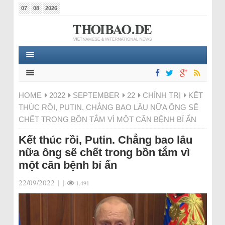
07
08
2026
HOME
2022
SEPTEMBER
22
CHÍNH TRỊ
KẾT
THÚC RỒI, PUTIN. CHẲNG BAO LÂU NỮA ÔNG SẼ
CHẾT TRONG BỒN TẮM VÌ MỘT CĂN BỆNH BÍ ẨN
Kết thúc rồi, Putin. Chẳng bao lâu
nữa ông sẽ chết trong bồn tắm vì
một căn bệnh bí ẩn
22/09/2022
|
|
1.491