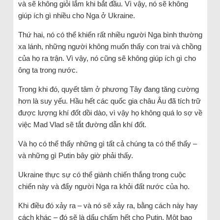
và sẽ không giỏi lắm khi bắt đầu. Vì vậy, nó sẽ không
giúp ích gì nhiều cho Nga ở Ukraine.
Thứ hai, nó có thể khiến rất nhiều người Nga bình thường
xa lánh, những người không muốn thấy con trai và chồng
của họ ra trận. Vì vậy, nó cũng sẽ không giúp ích gì cho
ông ta trong nước.
Trong khi đó, quyết tâm ở phương Tây đang tăng cường
hơn là suy yếu. Hầu hết các quốc gia châu Âu đã tích trữ
được lượng khí đốt dồi dào, vì vậy họ không quá lo sợ về
việc Mad Vlad sẽ tắt đường dẫn khí đốt.
Và họ có thể thấy những gì tất cả chúng ta có thể thấy –
và những gì Putin bây giờ phải thấy.
Ukraine thực sự có thể giành chiến thắng trong cuộc
chiến này và đẩy người Nga ra khỏi đất nước của họ.
Khi điều đó xảy ra – và nó sẽ xảy ra, bằng cách này hay
cách khác – đó sẽ là dấu chấm hết cho Putin. Một bạo