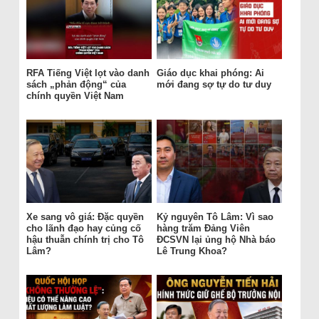
RFA Tiếng Việt lọt vào danh
Giáo dục khai phóng: Ai
sách „phản động“ của
mới đang sợ tự do tư duy
chính quyền Việt Nam
Xe sang vô giá: Đặc quyền
Kỷ nguyên Tô Lâm: Vì sao
cho lãnh đạo hay củng cố
hàng trăm Đảng Viên
hậu thuẫn chính trị cho Tô
ĐCSVN lại ủng hộ Nhà báo
Lâm?
Lê Trung Khoa?