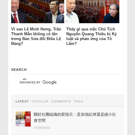
Vì sao Lê Minh Hưng, Trần
Thấy gì qua việc Chủ Tịch
Thanh Mẫn không có tên
Nguyễn Quang Thiều bị Kỷ
trong Ban Sửa đổi Điều Lệ
luật và phản ứng của Tô
Đảng?
Lâm?
SEARCH
LATEST
POPULAR
COMMENTS
TAGS
關於社團組織的新指示：是加強紀律還是縮小社
會空間
07/08/2026