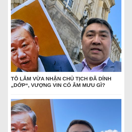
TÔ LÂM VỪA NHẬN CHỦ TỊCH ĐÃ DÍNH
„DỚP“, VƯỢNG VIN CÓ ÂM MƯU GÌ?