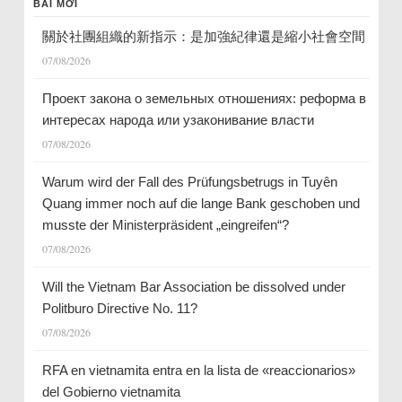
BÀI MỚI
關於社團組織的新指示：是加強紀律還是縮小社會空間
07/08/2026
Проект закона о земельных отношениях: реформа в
интересах народа или узаконивание власти
07/08/2026
Warum wird der Fall des Prüfungsbetrugs in Tuyên
Quang immer noch auf die lange Bank geschoben und
musste der Ministerpräsident „eingreifen“?
07/08/2026
Will the Vietnam Bar Association be dissolved under
Politburo Directive No. 11?
07/08/2026
RFA en vietnamita entra en la lista de «reaccionarios»
del Gobierno vietnamita