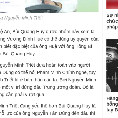
Sự n
ủa Nguyễn Minh Triết
chức
pháp
Nghệ An, Bùi Quang Huy được nhóm này xem là
 ông Vương Đình Huệ có thể dùng uy quyền của
n biết đặc biệt của ông Huệ với ông Tổng Bí
ho Bùi Quang Huy.
Nguyễn Minh Triết dựa hoàn toàn vào người
 Dũng có thể nói Phạm Minh Chính nghe, tuy
 Triết là ở bản thân cậu ta. Bởi Nguyễn Minh
ho một vị trí đứng đầu Trung ương đoàn. Đó là
g cần phải vượt qua.
Hàng
bỗng
inh Triết đang yếu thế hơn Bùi Quang Huy là
tay 
 nỗ lực của ông Nguyễn Tấn Dũng đến đâu thì