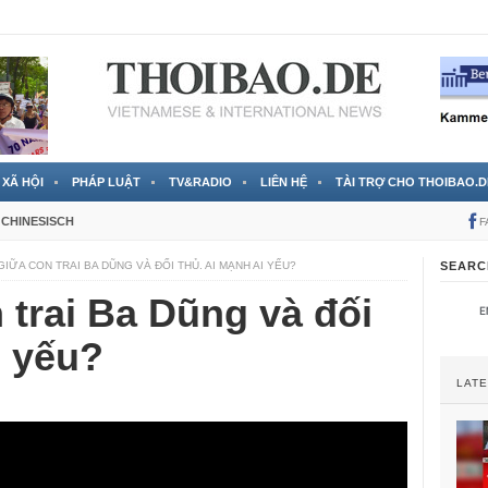
RTVS) công bố thông tin bà Nguyễn Thị Thanh Nhàn trốn sang
XÃ HỘI
PHÁP LUẬT
TV&RADIO
LIÊN HỆ
TÀI TRỢ CHO THOIBAO.D
CHINESISCH
F
GIỮA CON TRAI BA DŨNG VÀ ĐỐI THỦ. AI MẠNH AI YẾU?
SEARC
 trai Ba Dũng và đối
i yếu?
LAT