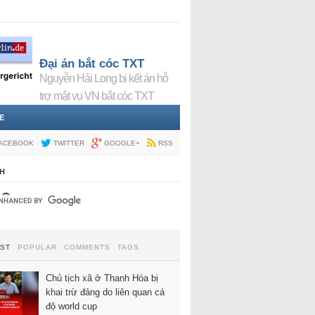
Đại án bắt cóc TXT
Nguyễn Hải Long bị kết án hỗ
trợ mật vụ VN bắt cóc TXT
E
ACEBOOK
TWITTER
GOOGLE+
RSS
H
EST
POPULAR
COMMENTS
TAGS
Chủ tịch xã ở Thanh Hóa bị
khai trừ đảng do liên quan cá
độ world cup