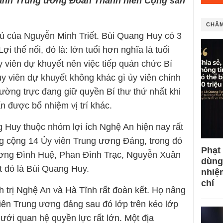
ành Trung ương Đoàn Thanh niên Cộng sản
CHÂM
thủ của Nguyễn Minh Triết. Bùi Quang Huy có 3
Lợi thế nổi, đó là: lớn tuổi hơn nghĩa là tuổi
 viên dự khuyết nên việc tiếp quản chức Bí
 ủy viên dự khuyết không khác gì ủy viên chính
thường trực đang giữ quyền Bí thư thứ nhất khi
n được bổ nhiệm vị trí khác.
g Huy thuộc nhóm lợi ích Nghệ An hiện nay rất
g cộng 14 Ủy viên Trung ương Đảng, trong đó
Phạt
Vương Đình Huệ, Phan Đình Trạc, Nguyễn Xuân
dùng
 đó là Bùi Quang Huy.
nhiệ
chí
nh trị Nghệ An và Hà Tĩnh rất đoàn kết. Họ nâng
ên Trung ương đảng sau đó lớp trên kéo lớp
ưới quan hệ quyền lực rất lớn. Một địa