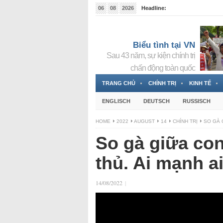
06
08
2026
Headline:
Đài phát thanh và Truyền hình nhà nước Slovakia (
Đức!
3 Jahren ago
Biểu tình tại VN
Sau 43 năm, sự kiện chính trị
chấn động toàn quốc
TRANG CHỦ
CHÍNH TRỊ
KINH TẾ
ENGLISCH
DEUTSCH
RUSSISCH
HOME
2022
AUGUST
14
CHÍNH TRỊ
SO GÀ 
So gà giữa con
thủ. Ai mạnh a
14/08/2022
|