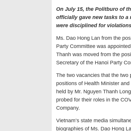
On July 15, the Politburo of 
officially gave new tasks to 
were disciplined for violations
Ms. Dao Hong Lan from the posit
Party Committee was appointed a
Thanh was moved from the positi
Secretary of the Hanoi Party C
The two vacancies that the two p
positions of Health Minister an
held by Mr. Nguyen Thanh Lon
probed for their roles in the COV
Company.
Vietnam’s state media simultan
biographies of Ms. Dao Hong Lan