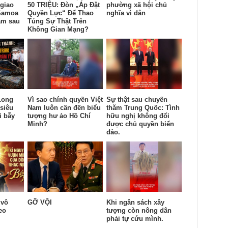
giao
50 TRIỆU: Đòn „Áp Đặt
phường xã hội chủ
Samoa
Quyền Lực“ Để Thao
nghĩa vì dân
am sau
Túng Sự Thật Trên
Không Gian Mạng?
Long
Vì sao chính quyền Việt
Sự thật sau chuyến
siêu
Nam luôn cần đến biểu
thăm Trung Quốc: Tình
i bẫy
tượng hư ảo Hồ Chí
hữu nghị không đổi
Minh?
được chủ quyền biển
đảo.
 vô
GỠ VỘI
Khi ngân sách xây
eo
tượng còn nông dân
.
phải tự cứu mình.