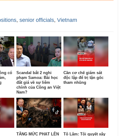
sitions
,
senior officials
,
Vietnam
ông có
Scandal bắt 2 nghi
Cần cơ chế giám sát
âm,
phạm Samoa: Bài học
độc lập để trị tận gốc
g
đắt giá về sự liêm
tham nhũng
chính của Công an Việt
Nam?
TĂNG MỨC PHẠT LÊN
Tô Lâm: Tôi quyết xây