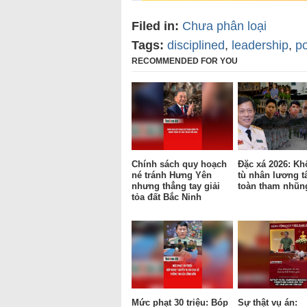
Filed in:
Chưa phân loại
Tags:
disciplined
,
leadership
,
po
RECOMMENDED FOR YOU
Chính sách quy hoạch
Đặc xá 2026: Kh
né tránh Hưng Yên
tù nhân lương t
nhưng thẳng tay giải
toàn tham nhũn
tỏa đất Bắc Ninh
Mức phạt 30 triệu: Bóp
Sự thật vụ án: