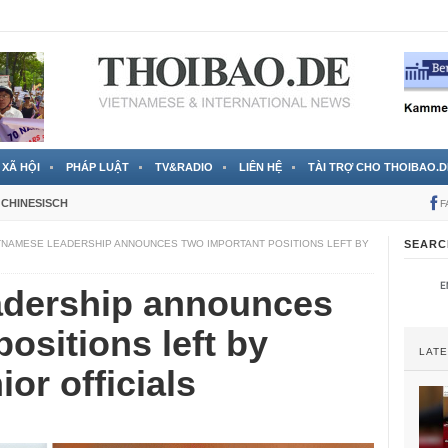
RTVS) công bố thông tin bà Nguyễn Thị Thanh Nhàn trốn sang
XÃ HỘI
PHÁP LUẬT
TV&RADIO
LIÊN HỆ
TÀI TRỢ CHO THOIBAO.D
CHINESISCH
F
TNAMESE LEADERSHIP ANNOUNCES TWO IMPORTANT POSITIONS LEFT BY
SEARC
adership announces
ositions left by
LAT
ior officials