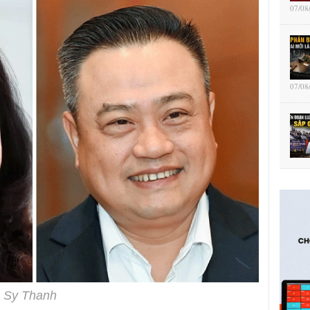
07/08
07/08
n Sy Thanh