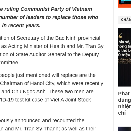
the ruling Communist Party of Vietnam
a number of leaders to replace those who
CHÂM
 in recent years.
ion of Secretary of the Bac Ninh provincial
s Acting Minister of Health and Mr. Tran Sy
on of State Auditor General to the Deputy
ommittee.
eople just mentioned will replace are the
d Chairman of Hanoi City, which were recently
g and Chu Ngoc Anh. These two men are
Phạt
ID-19 test kit case of Viet A Joint Stock
dùng
nhiệ
chí
eously announced and recounted the
 and Mr. Tran Sy Thanh; as well as their