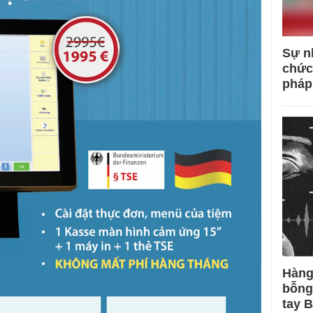
Sự n
chức
pháp
Hàng
bỗng
tay 