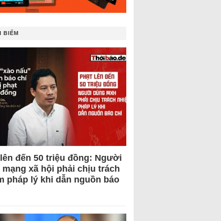
 BIẾM
 lên đến 50 triệu đồng: Người
 mạng xã hội phải chịu trách
m pháp lý khi dẫn nguồn báo