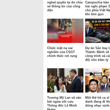
nghẹt quyền tự do chia
Campuchia bàn 
sẻ thông tin của công
hai nghi phạm 
dân
cho phía Việt N
khi tóm gọn
Chiếc mặt nạ oai
Dự án Sân bay 
nghiêm của CSGT
Thành: Bánh vẽ 
chính thức rơi rụng
công trình và cá
đội vốn trăm tỷ
Trương Mỹ Lan và ván
Một thế hệ ca sĩ
bài ngửa với cựu
danh đang đi th
Thống đốc Lê Minh
dòng nhạc nịnh
Hưng.