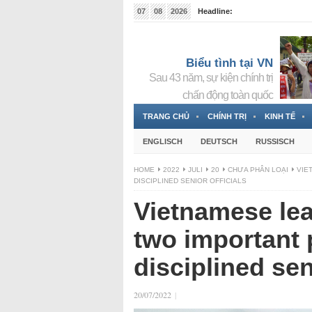
07
08
2026
Headline:
Đài phát thanh và Truyền hình nhà nước Slovakia (
Đức!
3 Jahren ago
Biểu tình tại VN
Sau 43 năm, sự kiện chính trị
chấn động toàn quốc
TRANG CHỦ
CHÍNH TRỊ
KINH TẾ
ENGLISCH
DEUTSCH
RUSSISCH
HOME
2022
JULI
20
CHƯA PHÂN LOẠI
VIE
DISCIPLINED SENIOR OFFICIALS
Vietnamese le
two important p
disciplined sen
20/07/2022
|