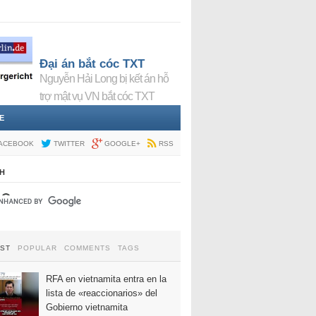
Đại án bắt cóc TXT
Nguyễn Hải Long bị kết án hỗ
trợ mật vụ VN bắt cóc TXT
E
ACEBOOK
TWITTER
GOOGLE+
RSS
H
EST
POPULAR
COMMENTS
TAGS
RFA en vietnamita entra en la
lista de «reaccionarios» del
Gobierno vietnamita