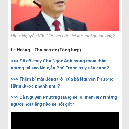
Hình: Nguyễn Văn Nên tạo nên thế lực mới quanh ông?
Lê Hoàng – Thoibao.de (Tổng hợp)
>>>
Đã cố chạy Chu Ngọc Anh mong thoát thân,
nhưng tại sao Nguyễn Phú Trọng truy đến cùng?
>>> Thêm bí mật động trời của bà Nguyễn Phương
Hằng được phanh phui?
>>> Bà Nguyễn Phương Hằng sẽ lôi thêm ai? Những
người nổi tiếng nào sẽ nối gót?