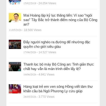
15/02/2018
- 24.054 Views
Mai Hoàng lập kỷ lục thăng tiến: Vì sao “ngôi
sao” Tây Bắc trở thành điểm nóng của Bộ Công
an?
11/05/2026
- 18.500 Views
Đẩy người nghèo ra đường để nhường đặc
quyền cho giới siêu giàu
17/06/2026
- 14.527 Views
Thanh lọc bộ máy Bộ Công an: Tinh giản thực
chất hay vẫn là màn trình diễn lấy lệ?
16/06/2026
- 4.941 Views
Hàng loạt trẻ em ven sông Hồng viết tâm thư
khẩn cầu bà Ngô Phương Ly cứu giúp
28/05/2026
- 3.770 Views