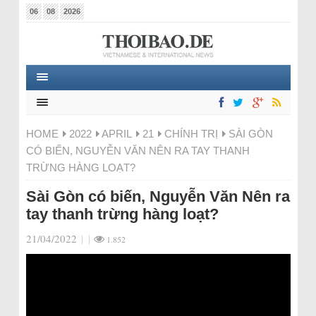
06
08
2026
HOME
2022
APRIL
21
CHÍNH TRỊ
SÀI GÒN
CÓ BIẾN, NGUYỄN VĂN NÊN RA TAY THANH
TRỪNG HÀNG LOẠT?
Sài Gòn có biến, Nguyễn Văn Nên ra
tay thanh trừng hàng loạt?
21/04/2022
|
|
1.852