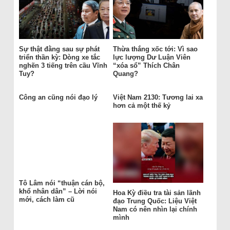
Sự thật đằng sau sự phát
Thừa thắng xốc tới: Vì sao
triển thần kỳ: Dòng xe tắc
lực lượng Dư Luận Viên
nghẽn 3 tiếng trên cầu Vĩnh
“xóa sổ” Thích Chân
Tuy?
Quang?
Công an cũng nói đạo lý
Việt Nam 2130: Tương lai xa
hơn cả một thế kỷ
Tô Lâm nói “thuận cán bộ,
khổ nhân dân” – Lời nói
Hoa Kỳ điều tra tài sản lãnh
mới, cách làm cũ
đạo Trung Quốc: Liệu Việt
Nam có nên nhìn lại chính
mình