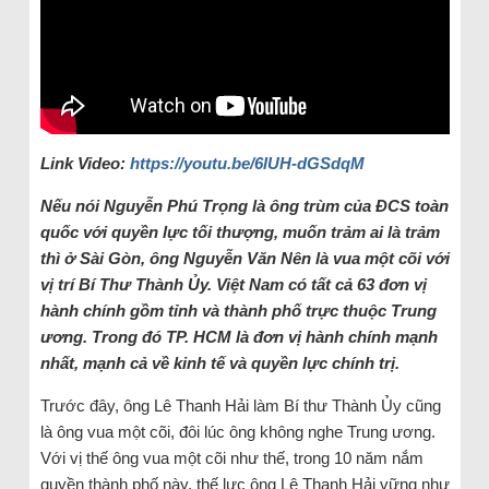
Link Video:
https://youtu.be/6lUH-dGSdqM
Nếu nói Nguyễn Phú Trọng là ông trùm của ĐCS toàn
quốc với quyền lực tối thượng, muốn trảm ai là trảm
thì ở Sài Gòn, ông Nguyễn Văn Nên là vua một cõi với
vị trí Bí Thư Thành Ủy. Việt Nam có tất cả 63 đơn vị
hành chính gồm tỉnh và thành phố trực thuộc Trung
ương. Trong đó TP. HCM là đơn vị hành chính mạnh
nhất, mạnh cả về kinh tế và quyền lực chính trị.
Trước đây, ông Lê Thanh Hải làm Bí thư Thành Ủy cũng
là ông vua một cõi, đôi lúc ông không nghe Trung ương.
Với vị thế ông vua một cõi như thế, trong 10 năm nắm
quyền thành phố này, thế lực ông Lê Thanh Hải vững như