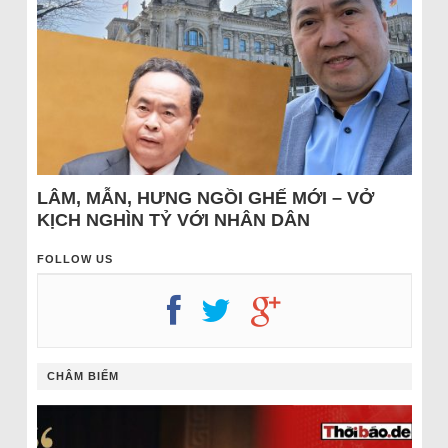
LÂM, MẪN, HƯNG NGỒI GHẾ MỚI – VỞ
KỊCH NGHÌN TỶ VỚI NHÂN DÂN
FOLLOW US
CHÂM BIẾM