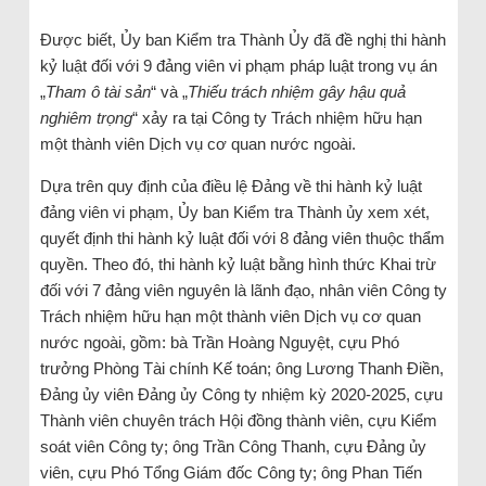
Được biết, Ủy ban Kiểm tra Thành Ủy đã đề nghị thi hành
kỷ luật đối với 9 đảng viên vi phạm pháp luật trong vụ án
„
Tham ô tài sản
“ và „
Thiếu trách nhiệm gây hậu quả
nghiêm trọng
“ xảy ra tại Công ty Trách nhiệm hữu hạn
một thành viên Dịch vụ cơ quan nước ngoài.
Dựa trên quy định của điều lệ Đảng về thi hành kỷ luật
đảng viên vi phạm, Ủy ban Kiểm tra Thành ủy xem xét,
quyết định thi hành kỷ luật đối với 8 đảng viên thuộc thẩm
quyền. Theo đó, thi hành kỷ luật bằng hình thức Khai trừ
đối với 7 đảng viên nguyên là lãnh đạo, nhân viên Công ty
Trách nhiệm hữu hạn một thành viên Dịch vụ cơ quan
nước ngoài, gồm: bà Trần Hoàng Nguyệt, cựu Phó
trưởng Phòng Tài chính Kế toán; ông Lương Thanh Điền,
Đảng ủy viên Đảng ủy Công ty nhiệm kỳ 2020-2025, cựu
Thành viên chuyên trách Hội đồng thành viên, cựu Kiểm
soát viên Công ty; ông Trần Công Thanh, cựu Đảng ủy
viên, cựu Phó Tổng Giám đốc Công ty; ông Phan Tiến