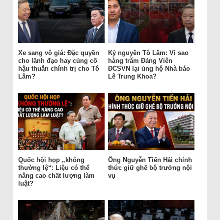
Xe sang vô giá: Đặc quyền
Kỷ nguyên Tô Lâm: Vì sao
cho lãnh đạo hay củng cố
hàng trăm Đảng Viên
hậu thuẫn chính trị cho Tô
ĐCSVN lại ủng hộ Nhà báo
Lâm?
Lê Trung Khoa?
Quốc hội họp „không
Ông Nguyễn Tiến Hải chính
thường lệ“: Liệu có thể
thức giữ ghế bộ trưởng nội
nâng cao chất lượng làm
vụ
luật?