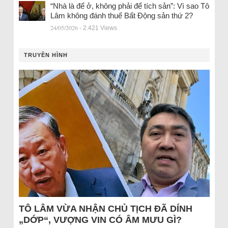
“Nhà là để ở, không phải để tích sản”: Vì sao Tô
Lâm không đánh thuế Bất Động sản thứ 2?
24/05/2026
- 2.421 Views
TRUYỀN HÌNH
TÔ LÂM VỪA NHẬN CHỦ TỊCH ĐÃ DÍNH
„DỚP“, VƯỢNG VIN CÓ ÂM MƯU GÌ?