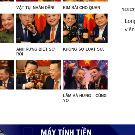
VẶT TỤI NHÂN DÂN!
KIM BÀI CHO QUAN
NEUES
Lon
viên
ANH RỪNG BIẾT SỢ
KHÔNG SỢ LUẬT SƯ.
RỒI
LÂM VÀ HƯNG – CÙNG
YO