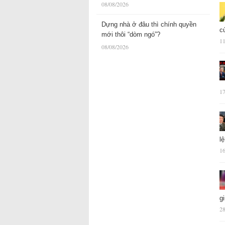
08/08/2026
Dựng nhà ở đâu thì chính quyền
c
mới thôi “dòm ngó”?
11
08/08/2026
17
l
16
g
28