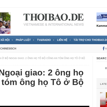
 đã được chính thức xác nhận
3 Jahren ago
XÃ HỘI
PHÁP LUẬT
TV&RADIO
LIÊN HỆ
TÀI TRỢ CHO THOIBAO.D
CHINESISCH
F
N Ở BỘ NGOẠI GIAO: 2 ÔNG HỌ TÔ BỘ CÔNG AN TÓM ÔNG HỌ TÔ Ở BỘ
SEARC
Ngoại giao: 2 ông họ
 tóm ông họ Tô ở Bộ
LAT