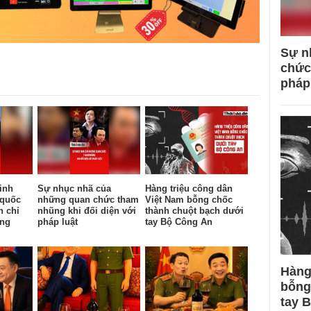
Sự n
chức
pháp
inh
Sự nhục nhã của
Hàng triệu công dân
 quốc
những quan chức tham
Việt Nam bỗng chốc
n chỉ
nhũng khi đối diện với
thành chuột bạch dưới
ống
pháp luật
tay Bộ Công An
Hàng
bỗng
tay 