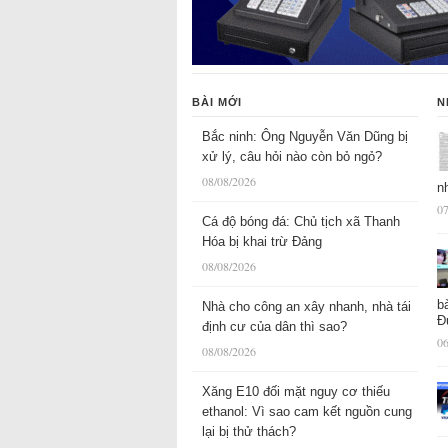
BÀI MỚI
N
Bắc ninh: Ông Nguyễn Văn Dũng bị
xử lý, câu hỏi nào còn bỏ ngỏ?
08/08/2026
n
07
Cá độ bóng đá: Chủ tịch xã Thanh
Hóa bị khai trừ Đảng
08/08/2026
b
Nhà cho công an xây nhanh, nhà tái
Đ
định cư của dân thì sao?
06
08/08/2026
Xăng E10 đối mặt nguy cơ thiếu
ethanol: Vì sao cam kết nguồn cung
lại bị thử thách?