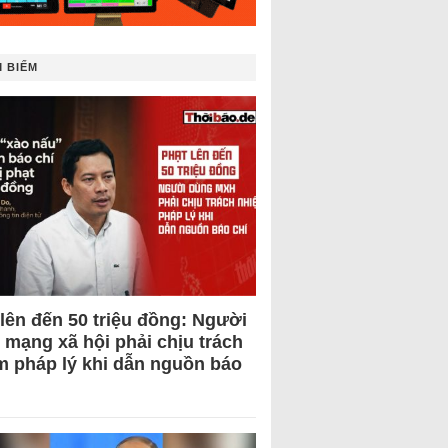
 BIẾM
 lên đến 50 triệu đồng: Người
 mạng xã hội phải chịu trách
m pháp lý khi dẫn nguồn báo