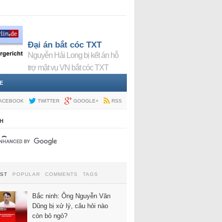
Đại án bắt cóc TXT
Nguyễn Hải Long bị kết án hỗ
trợ mật vụ VN bắt cóc TXT
E
ACEBOOK
TWITTER
GOOGLE+
RSS
H
EST
POPULAR
COMMENTS
TAGS
Bắc ninh: Ông Nguyễn Văn
Dũng bị xử lý, câu hỏi nào
còn bỏ ngỏ?