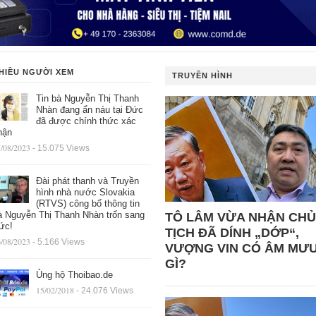
HIỀU NGƯỜI XEM
TRUYỀN HÌNH
Tin bà Nguyễn Thị Thanh
Nhàn đang ẩn náu tại Đức
đã được chính thức xác
hận
/08/2023
- 15.075 Views
Đài phát thanh và Truyền
hình nhà nước Slovakia
(RTVS) công bố thông tin
à Nguyễn Thị Thanh Nhàn trốn sang
TÔ LÂM VỪA NHẬN CHỦ
ức!
TỊCH ĐÃ DÍNH „DỚP“,
/08/2023
- 5.166 Views
VƯỢNG VIN CÓ ÂM MƯ
GÌ?
Ủng hộ Thoibao.de
15/02/2018
- 24.076 Views