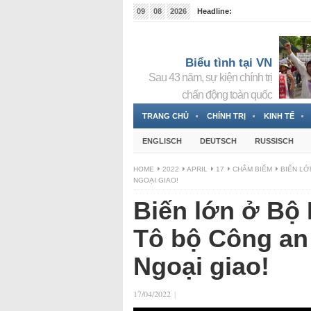
09
08
2026
Headline:
Tin bà Nguyễn Thị Thanh Nhàn đang ẩn náu tại Đức
Biểu tình tại VN
Sau 43 năm, sự kiện chính trị
chấn động toàn quốc
TRANG CHỦ
CHÍNH TRỊ
KINH TẾ
ENGLISCH
DEUTSCH
RUSSISCH
HOME
2022
APRIL
17
CHÂM BIẾM
BIẾN LỚ
NGOẠI GIAO!
Biến lớn ở Bộ 
Tô bộ Công an
Ngoại giao!
17/04/2022
|