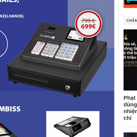
CHÂM
Phạt
dùng
nhiệ
chí