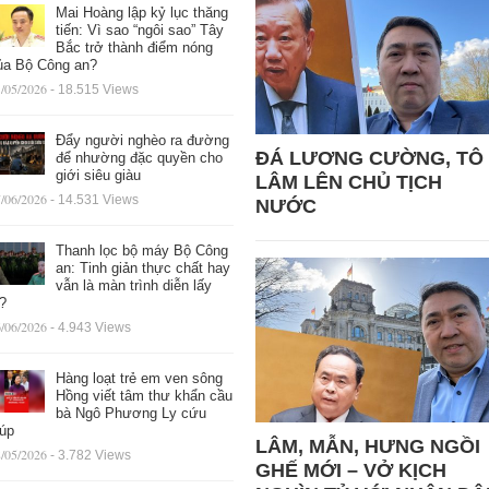
Mai Hoàng lập kỷ lục thăng
tiến: Vì sao “ngôi sao” Tây
Bắc trở thành điểm nóng
ủa Bộ Công an?
/05/2026
- 18.515 Views
Đẩy người nghèo ra đường
ĐÁ LƯƠNG CƯỜNG, TÔ
để nhường đặc quyền cho
giới siêu giàu
LÂM LÊN CHỦ TỊCH
/06/2026
- 14.531 Views
NƯỚC
Thanh lọc bộ máy Bộ Công
an: Tinh giản thực chất hay
vẫn là màn trình diễn lấy
ệ?
/06/2026
- 4.943 Views
Hàng loạt trẻ em ven sông
Hồng viết tâm thư khẩn cầu
bà Ngô Phương Ly cứu
iúp
LÂM, MẪN, HƯNG NGỒI
/05/2026
- 3.782 Views
GHẾ MỚI – VỞ KỊCH