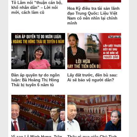
Tô Lâm nói “thuận cán bộ,
khổ nhân dân” – Lời nói
Hoa Kỳ điều tra tài sản lãnh
mới, cách làm cũ
đạo Trung Quốc: Liệu Việt
Nam có nên nhìn lại chính
mình
Đàn áp quyền tự do ngôn
Lấy đất trước, đền bù sau:
luận: Bà Hoàng Thị Hồng
Ai sẽ bảo vệ người dân?
Thái bị tuyên 6 năm tù
Vì sao Lê Minh Hưng, Trần
Thấy gì qua việc Chủ Tịch