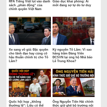
RFA Tiếng Việt lọt vào danh
Giáo dục khai phóng: Ai
sách „phản động“ của
mới đang sợ tự do tư duy
chính quyền Việt Nam
Xe sang vô giá: Đặc quyền
Kỷ nguyên Tô Lâm: Vì sao
cho lãnh đạo hay củng cố
hàng trăm Đảng Viên
hậu thuẫn chính trị cho Tô
ĐCSVN lại ủng hộ Nhà báo
Lâm?
Lê Trung Khoa?
Quốc hội họp „không
Ông Nguyễn Tiến Hải chính
thường lệ“: Liệu có thể
thức giữ ghế bộ trưởng nội