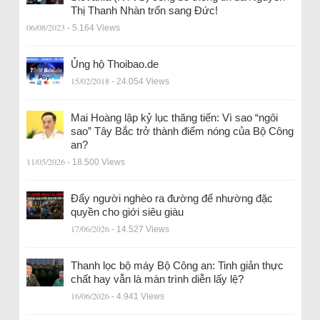
Thị Thanh Nhàn trốn sang Đức!
06/08/2023
- 5.164 Views
Ủng hộ Thoibao.de
15/02/2018
- 24.054 Views
Mai Hoàng lập kỷ lục thăng tiến: Vì sao “ngôi
sao” Tây Bắc trở thành điểm nóng của Bộ Công
an?
11/05/2026
- 18.500 Views
Đẩy người nghèo ra đường để nhường đặc
quyền cho giới siêu giàu
17/06/2026
- 14.527 Views
Thanh lọc bộ máy Bộ Công an: Tinh giản thực
chất hay vẫn là màn trình diễn lấy lệ?
16/06/2026
- 4.941 Views