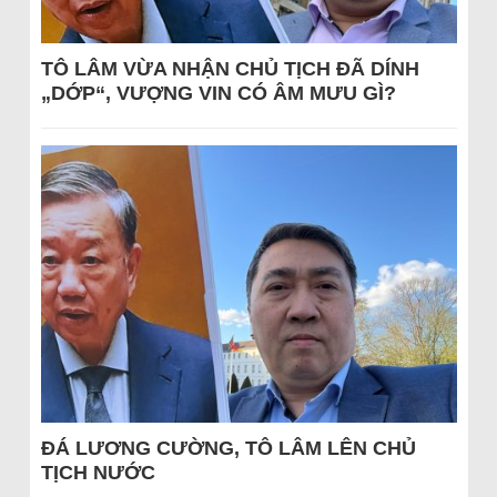
TÔ LÂM VỪA NHẬN CHỦ TỊCH ĐÃ DÍNH
„DỚP“, VƯỢNG VIN CÓ ÂM MƯU GÌ?
ĐÁ LƯƠNG CƯỜNG, TÔ LÂM LÊN CHỦ
TỊCH NƯỚC