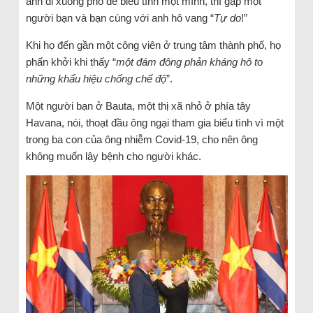
anh đi xuống phố để biểu tình một mình, thì gặp một
người bạn và bạn cùng với anh hô vang “
Tự do
!”
Khi họ đến gần một công viên ở trung tâm thành phố, họ
phấn khởi khi thấy “
một đám đông phản kháng hô to
những khẩu hiệu chống chế độ
”.
Một người bạn ở Bauta, một thị xã nhỏ ở phía tây
Havana, nói, thoạt đầu ông ngại tham gia biểu tình vì một
trong ba con của ông nhiễm Covid-19, cho nên ông
không muốn lây bệnh cho người khác.