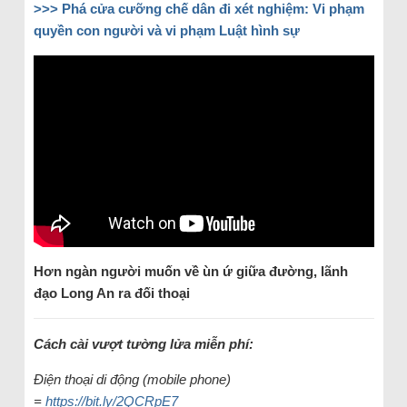
>>>
Phá cửa cưỡng chế dân đi xét nghiệm: Vi phạm
quyền con người và vi phạm Luật hình sự
Hơn ngàn người muốn về ùn ứ giữa đường, lãnh
đạo Long An ra đối thoại
Cách cài vượt tường lửa miễn phí:
Điện thoại di động (mobile phone)
=
https://bit.ly/2QCRpE7