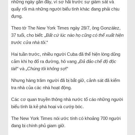
những ngày gần đây, vì sợ hãi trước sự giám sát và
quấy rối mà những người biểu tình khác đang phải chịu
đựng.
Theo tờ The New York Times ngày 28/7, ông González,
37 tuổi, cho biết: „
Bất cứ lúc nào họ cũng có thể xuất hiện
trước cửa nhà tôi
.“
Hai tuần trước, nhiều người Cuba đã thể hiện lòng dũng
cảm khi họ đổ ra đường, hô vang „
Đả đảo chế độ độc
tài
!“ và „
Chúng tôi không sợ
!“
Nhưng hàng trăm người đã bị bắt giữ, cảnh sát đã kiểm
tra nhà của các nhà hoạt động.
Các cơ quan truyền thông nhà nước tố cáo những người
biểu tình là kẻ phá hoại và cướp bóc.
The New York Times nói ước tính có khoảng 700 người
đang bị chính phủ giam giữ.