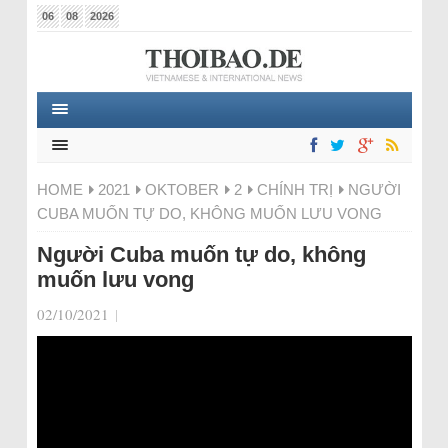
06
08
2026
HOME
2021
OKTOBER
2
CHÍNH TRỊ
NGƯỜI
CUBA MUỐN TỰ DO, KHÔNG MUỐN LƯU VONG
Người Cuba muốn tự do, không
muốn lưu vong
02/10/2021
|