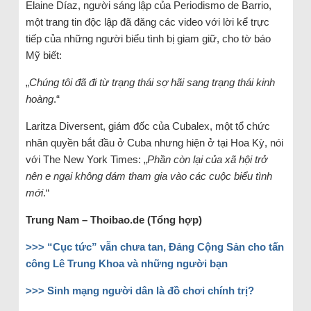
Elaine Díaz, người sáng lập của Periodismo de Barrio,
một trang tin độc lập đã đăng các video với lời kể trực
tiếp của những người biểu tình bị giam giữ, cho tờ báo
Mỹ biết:
„
Chúng tôi đã đi từ trạng thái sợ hãi sang trạng thái kinh
hoàng
.“
Laritza Diversent, giám đốc của Cubalex, một tổ chức
nhân quyền bắt đầu ở Cuba nhưng hiện ở tại Hoa Kỳ, nói
với The New York Times: „
Phần còn lại của xã hội trở
nên e ngại không dám tham gia vào các cuộc biểu tình
mới
.“
Trung Nam – Thoibao.de (Tổng hợp)
>>>
“Cục tức” vẫn chưa tan, Đảng Cộng Sản cho tấn
công Lê Trung Khoa và những người bạn
>>>
Sinh mạng người dân là đồ chơi chính trị?