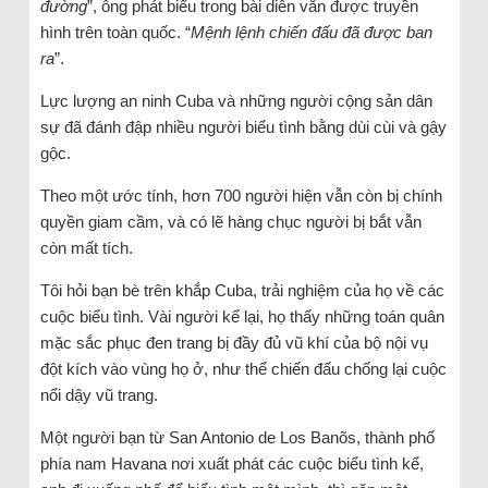
đường
”, ông phát biểu trong bài diễn văn được truyền
hình trên toàn quốc. “
Mệnh lệnh chiến đấu đã được ban
ra
”.
Lực lượng an ninh Cuba và những người cộng sản dân
sự đã đánh đập nhiều người biểu tình bằng dùi cùi và gậy
gộc.
Theo một ước tính, hơn 700 người hiện vẫn còn bị chính
quyền giam cầm, và có lẽ hàng chục người bị bắt vẫn
còn mất tích.
Tôi hỏi bạn bè trên khắp Cuba, trải nghiệm của họ về các
cuộc biểu tình. Vài người kể lại, họ thấy những toán quân
mặc sắc phục đen trang bị đầy đủ vũ khí của bộ nội vụ
đột kích vào vùng họ ở, như thể chiến đấu chống lại cuộc
nổi dậy vũ trang.
Một người bạn từ San Antonio de Los Banõs, thành phố
phía nam Havana nơi xuất phát các cuộc biểu tình kể,