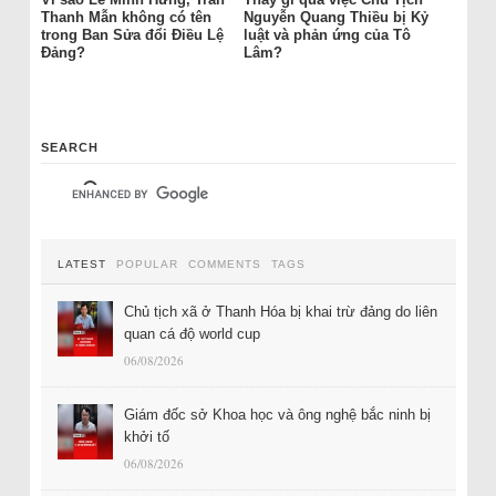
Thanh Mẫn không có tên
Nguyễn Quang Thiều bị Kỷ
trong Ban Sửa đổi Điều Lệ
luật và phản ứng của Tô
Đảng?
Lâm?
SEARCH
LATEST
POPULAR
COMMENTS
TAGS
Chủ tịch xã ở Thanh Hóa bị khai trừ đảng do liên
quan cá độ world cup
06/08/2026
Giám đốc sở Khoa học và ông nghệ bắc ninh bị
khởi tố
06/08/2026