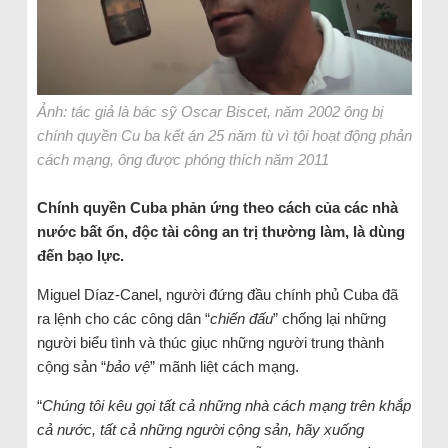
Ảnh: tác giả là bác sỹ Oscar Biscet, năm 2002 ông bị
chính quyền Cu ba kết án 25 năm tù vì tội hoạt động phản
cách mạng, ông được phóng thích năm 2011
Chính quyền Cuba phản ứng theo cách của các nhà
nước bất ổn, độc tài công an trị thường làm, là dùng
đến bạo lực.
Miguel Díaz-Canel, người đứng đầu chính phủ Cuba đã
ra lệnh cho các công dân “
chiến đấu
” chống lại những
người biểu tình và thúc giục những người trung thành
cộng sản “
bảo vệ
” mãnh liệt cách mạng.
“
Chúng tôi kêu gọi tất cả những nhà cách mạng trên khắp
cả nước, tất cả những người cộng sản, hãy xuống