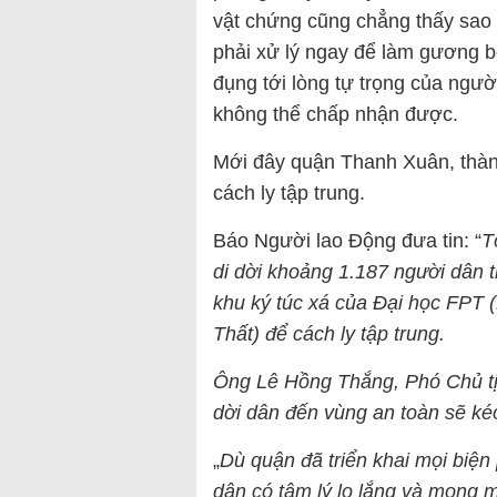
vật chứng cũng chẳng thấy sao 
phải xử lý ngay để làm gương b
đụng tới lòng tự trọng của ngườ
không thể chấp nhận được.
Mới đây quận Thanh Xuân, thàn
cách ly tập trung.
Báo Người lao Động đưa tin: “
T
di dời khoảng 1.187 người dân 
khu ký túc xá của Đại học FPT
Thất) để cách ly tập trung.
Ông Lê Hồng Thắng, Phó Chủ tị
dời dân đến vùng an toàn sẽ kéo
„
Dù quận đã triển khai mọi biện
dân có tâm lý lo lắng và mong 