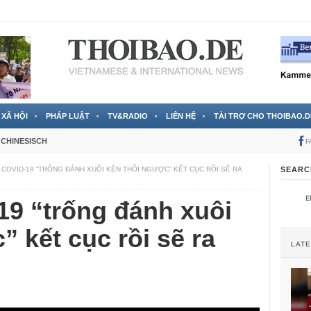
 đã được chính thức xác nhận
3 Jahren ago
XÃ HỘI
PHÁP LUẬT
TV&RADIO
LIÊN HỆ
TÀI TRỢ CHO THOIBAO.D
CHINESISCH
F
COVID-19 “TRỐNG ĐÁNH XUÔI KÈN THỔI NGƯỢC” KẾT CỤC RỒI SẼ RA
SEARC
9 “trống đánh xuôi
” kết cục rồi sẽ ra
LAT