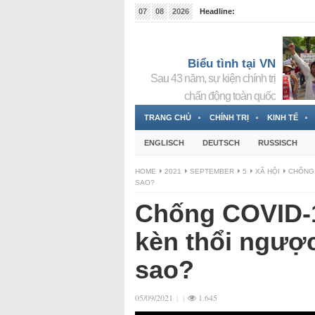
07
08
2026
Headline:
Tin bà Nguyễn Thị Thanh Nhàn đang ẩn náu tại Đức
Biểu tình tại VN
Sau 43 năm, sự kiện chính trị
chấn động toàn quốc
TRANG CHỦ
CHÍNH TRỊ
KINH TẾ
ENGLISCH
DEUTSCH
RUSSISCH
HOME
2021
SEPTEMBER
5
XÃ HỘI
CHỐNG 
SAO?
Chống COVID-1
kèn thổi ngược
sao?
05/09/2021
|
|
1.645