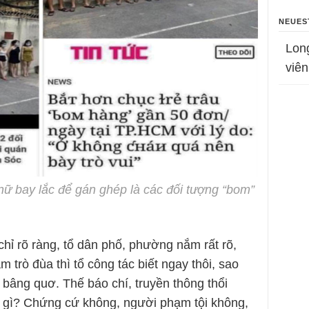
NEUES
Lon
viên
ữ bay lắc để gán ghép là các đối tượng “bom”
chỉ rõ ràng, tổ dân phố, phường nắm rất rõ,
m trò đùa thì tổ công tác biết ngay thôi, sao
 bâng quơ. Thế báo chí, truyền thông thổi
 gì? Chứng cứ không, người phạm tội không,