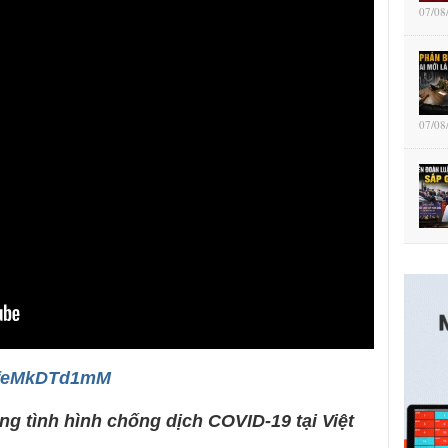
07/08
07/08
/zfeMkDTd1mM
ằng tình hình chống dịch COVID-19 tại Việt