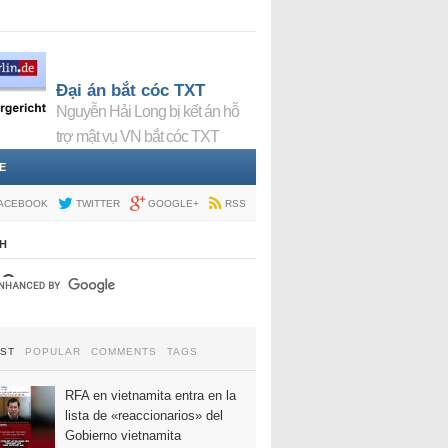
Đại án bắt cóc TXT
Nguyễn Hải Long bị kết án hỗ
trợ mật vụ VN bắt cóc TXT
E
ACEBOOK
TWITTER
GOOGLE+
RSS
H
EST
POPULAR
COMMENTS
TAGS
RFA en vietnamita entra en la
lista de «reaccionarios» del
Gobierno vietnamita