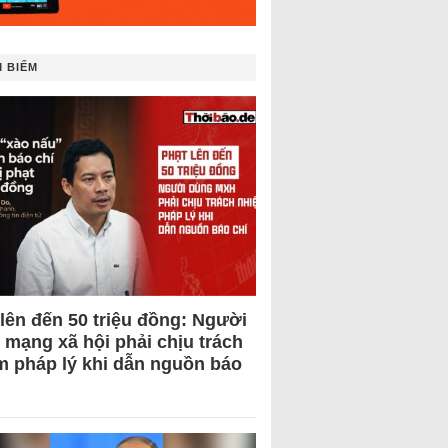
 BIẾM
 lên đến 50 triệu đồng: Người
 mạng xã hội phải chịu trách
m pháp lý khi dẫn nguồn báo