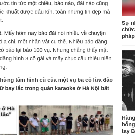
ước tin tức một chiều, báo nào, đài nào cũng
c khuất được dấu kín, toàn những tin đẹp mà
t.
Sự n
chức
. Mấy hôm nay báo đài nói nhiều về chuyện
pháp
ịa chỉ, một nhân vật cụ thể. Nhiều báo đăng
ó báo lại bảo 100 vụ. Nhưng chẳng thấy mặt
đăng hình 3 cô gái và mấy chục cậu thiếu niên
ng.
 những tấm hình cũ của một vụ ba cô lừa đảo
nữ bay lắc trong quán karaoke ở Hà Nội bất
Hàng
bỗng
tay 