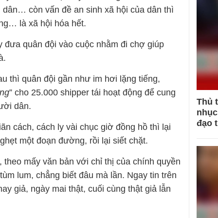
rị dân… còn vấn đề an sinh xã hội của dân thì
̣ng… là xã hội hóa hết.
 đưa quân đội vào cuộc nhằm đi chợ giúp
à.
 thì quân đội gần như im hơi lặng tiếng,
ng
” cho 25.000 shipper tái hoạt động để cung
Thủ 
ười dân.
nhục 
đạo 
iãn cách, cách ly vài chục giờ đồng hồ thì lại
ghẹt một đoạn đường, rồi lại siết chặt.
, theo mấy văn bản với chỉ thị của chính quyền
t tùm lum, chẳng biết đâu mà lần. Ngay tin trên
y giả, ngày mai thật, cuối cùng thật giả lẫn