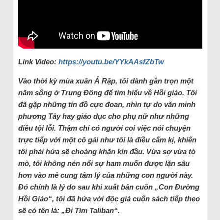
Link Video:
https://youtu.be/YYkAAsfZbTw
Vào thời kỳ mùa xuân Ả Rập, tôi dành gần trọn một
năm sống ở Trung Đông để tìm hiểu về Hồi giáo. Tôi
đã gặp những tín đồ cực đoan, nhìn tự do văn minh
phương Tây hay giáo dục cho phụ nữ như những
điều tội lỗi. Thậm chí có người coi việc nói chuyện
trực tiếp với một cô gái như tôi là điều cấm kị, khiến
tôi phải hứa sẽ choàng khăn kín đầu. Vừa sợ vừa tò
mò, tôi không nén nổi sự ham muốn được lặn sâu
hơn vào mê cung tâm lý của những con người này.
Đó chính là lý do sau khi xuất bản cuốn „Con Đường
Hồi Giáo“, tôi đã hứa với độc giả cuốn sách tiếp theo
sẽ có tên là: „Đi Tìm Taliban“.