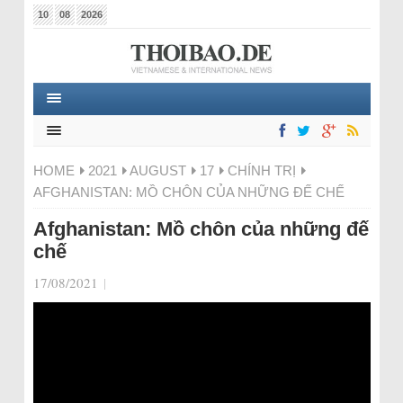
10
08
2026
HOME
2021
AUGUST
17
CHÍNH TRỊ
AFGHANISTAN: MỒ CHÔN CỦA NHỮNG ĐẾ CHẾ
Afghanistan: Mồ chôn của những đế
chế
17/08/2021
|