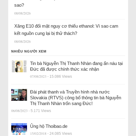
sao?
08/08/2026
Xăng E10 đối mặt nguy cơ thiếu ethanol: Vì sao cam
kết nguồn cung lại bị thử thách?
08/08/2026
NHIỀU NGƯỜI XEM
Tin bà Nguyễn Thị Thanh Nhàn đang ẩn náu tại
Đức đã được chính thức xác nhận
07/08/2023
- 15.086 Views
Đài phát thanh và Truyền hình nhà nước
Slovakia (RTVS) công bố thông tin bà Nguyễn
Thị Thanh Nhàn trốn sang Đức!
06/08/2023
- 5.171 Views
Ủng hộ Thoibao.de
15/02/2018
- 24.085 Views