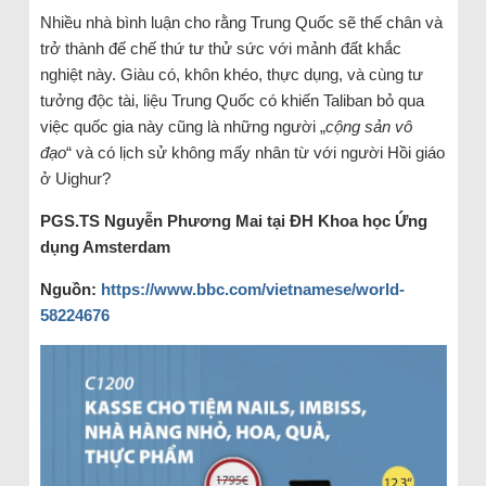
Nhiều nhà bình luận cho rằng Trung Quốc sẽ thế chân và
trở thành đế chế thứ tư thử sức với mảnh đất khắc
nghiệt này. Giàu có, khôn khéo, thực dụng, và cùng tư
tưởng độc tài, liệu Trung Quốc có khiến Taliban bỏ qua
việc quốc gia này cũng là những người „
cộng sản vô
đạo
“ và có lịch sử không mấy nhân từ với người Hồi giáo
ở Uighur?
PGS.TS Nguyễn Phương Mai
t
ạ
i
ĐH Khoa học Ứng
dụng Amsterdam
Ngu
ồ
n:
https://www.bbc.com/vietnamese/world-
58224676