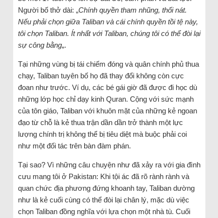
Người bố thở dài: „
Chính quyền tham nhũng, thối nát.
Nếu phải chọn giữa Taliban và cái chính quyền tồi tệ này,
tôi chọn Taliban. Ít nhất với Taliban, chúng tôi có thể đòi lại
sự công bằng
„.
Tại những vùng bị tái chiếm đóng và quân chính phủ thua
chạy, Taliban tuyên bố họ đã thay đổi không còn cực
đoan như trước. Ví dụ, các bé gái giờ đã được đi học dù
những lớp học chỉ dạy kinh Quran. Cộng với sức mạnh
của tôn giáo, Taliban với khuôn mặt của những kẻ ngoan
đạo từ chỗ là kẻ thua trận dần dần trở thành một lực
lượng chính trị không thể bị tiêu diệt mà buộc phải coi
như một đối tác trên bàn đàm phán.
Tại sao? Vì những câu chuyện như đã xảy ra với gia đình
cưu mang tôi ở Pakistan: Khi tội ác đã rõ rành rành và
quan chức địa phương đứng khoanh tay, Taliban dường
như là kẻ cuối cùng có thể đòi lại chân lý, mặc dù việc
chọn Taliban đồng nghĩa với lựa chọn một nhà tù. Cuối