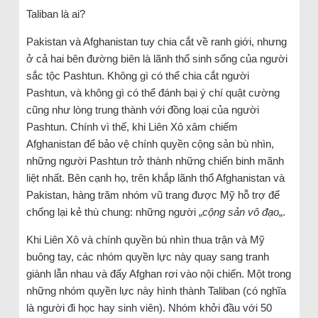
Taliban là ai?
Pakistan và Afghanistan tuy chia cắt về ranh giới, nhưng
ở cả hai bên đường biên là lãnh thổ sinh sống của người
sắc tộc Pashtun. Không gì có thể chia cắt người
Pashtun, và không gì có thể đánh bại ý chí quật cường
cũng như lòng trung thành với đồng loại của người
Pashtun. Chính vì thế, khi Liên Xô xâm chiếm
Afghanistan để bảo vệ chính quyền cộng sản bù nhìn,
những người Pashtun trở thành những chiến binh mãnh
liệt nhất. Bên cạnh họ, trên khắp lãnh thổ Afghanistan và
Pakistan, hàng trăm nhóm vũ trang được Mỹ hỗ trợ để
chống lại kẻ thù chung: những người „
cộng sản vô đạo
„.
Khi Liên Xô và chính quyền bù nhìn thua trận và Mỹ
buông tay, các nhóm quyền lực này quay sang tranh
giành lẫn nhau và đẩy Afghan rơi vào nội chiến. Một trong
những nhóm quyền lực này hình thành Taliban (có nghĩa
là người đi học hay sinh viên). Nhóm khởi đầu với 50