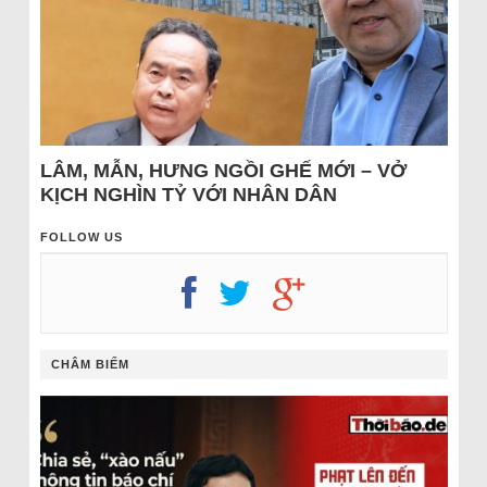
LÂM, MẪN, HƯNG NGỒI GHẾ MỚI – VỞ
KỊCH NGHÌN TỶ VỚI NHÂN DÂN
FOLLOW US
CHÂM BIẾM