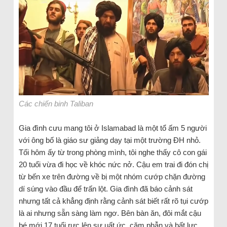
Các chiến binh Taliban
Gia đình cưu mang tôi ở Islamabad là một tổ ấm 5 người
với ông bố là giáo sư giảng dạy tại một trường ĐH nhỏ.
Tối hôm ấy từ trong phòng mình, tôi nghe thấy cô con gái
20 tuổi vừa đi học về khóc nức nở. Cậu em trai đi đón chị
từ bến xe trên đường về bị một nhóm cướp chặn đường
dí súng vào đầu để trấn lột. Gia đình đã báo cảnh sát
nhưng tất cả khẳng định rằng cảnh sát biết rất rõ tụi cướp
là ai nhưng sẵn sàng làm ngơ. Bên bàn ăn, đôi mắt cậu
bé mới 17 tuổi rực lên sự uất ức, căm phẫn và bất lực.