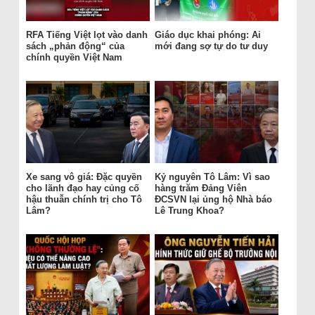
RFA Tiếng Việt lọt vào danh
Giáo dục khai phóng: Ai
sách „phản động“ của
mới đang sợ tự do tư duy
chính quyền Việt Nam
Xe sang vô giá: Đặc quyền
Kỷ nguyên Tô Lâm: Vì sao
cho lãnh đạo hay củng cố
hàng trăm Đảng Viên
hậu thuẫn chính trị cho Tô
ĐCSVN lại ủng hộ Nhà báo
Lâm?
Lê Trung Khoa?