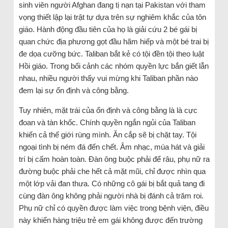
sinh viên người Afghan đang tị nạn tại Pakistan với tham
vọng thiết lập lại trật tự dựa trên sự nghiêm khắc của tôn
giáo. Hành động đầu tiên của họ là giải cứu 2 bé gái bị
quan chức địa phương gọt đầu hãm hiếp và một bé trai bị
đe dọa cưỡng bức. Taliban bắt kẻ có tội đền tội theo luật
Hồi giáo. Trong bối cảnh các nhóm quyền lực bắn giết lẫn
nhau, nhiều người thấy vui mừng khi Taliban phần nào
đem lại sự ổn định và công bằng.
Tuy nhiên, mặt trái của ổn định và công bằng là là cực
đoan và tàn khốc. Chính quyền ngắn ngủi của Taliban
khiến cả thế giới rùng mình. Ăn cắp sẽ bị chặt tay. Tội
ngoại tình bị ném đá đến chết. Âm nhạc, múa hát và giải
trí bị cấm hoàn toàn. Đàn ông buộc phải để râu, phụ nữ ra
đường buộc phải che hết cả mặt mũi, chỉ được nhìn qua
một lớp vải đan thưa. Có những cô gái bị bắt quả tang đi
cùng đàn ông không phải người nhà bị đánh cả trăm roi.
Phụ nữ chỉ có quyền được làm việc trong bệnh viện, điều
này khiến hàng triệu trẻ em gái không được đến trường