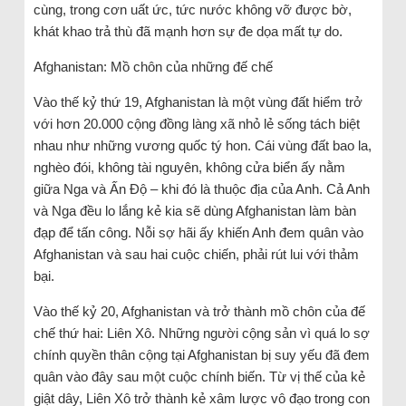
cùng, trong cơn uất ức, tức nước không vỡ được bờ,
khát khao trả thù đã mạnh hơn sự đe dọa mất tự do.
Afghanistan: Mồ chôn của những đế chế
Vào thế kỷ thứ 19, Afghanistan là một vùng đất hiểm trở
với hơn 20.000 cộng đồng làng xã nhỏ lẻ sống tách biệt
nhau như những vương quốc tý hon. Cái vùng đất bao la,
nghèo đói, không tài nguyên, không cửa biển ấy nằm
giữa Nga và Ấn Độ – khi đó là thuộc địa của Anh. Cả Anh
và Nga đều lo lắng kẻ kia sẽ dùng Afghanistan làm bàn
đạp để tấn công. Nỗi sợ hãi ấy khiến Anh đem quân vào
Afghanistan và sau hai cuộc chiến, phải rút lui với thảm
bại.
Vào thế kỷ 20, Afghanistan và trở thành mồ chôn của đế
chế thứ hai: Liên Xô. Những người cộng sản vì quá lo sợ
chính quyền thân cộng tại Afghanistan bị suy yếu đã đem
quân vào đây sau một cuộc chính biến. Từ vị thế của kẻ
giật dây, Liên Xô trở thành kẻ xâm lược vô đạo trong con