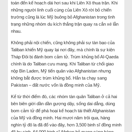
toán đến kế hoạch dài hơi sau khi Liên Xô thua trận. Khi
những người lính cuối cùng của Liên Xô rời bỏ chiến
trường cũng là lúc Mỹ buông bỏ Afghanistan trong tình
trạng những nhóm du kích thắng trận quay ra cắn xé lẫn
nhau.
Không phải nội chiến, cũng không phải sự tàn bạo của
Taliban khiến Mỹ quay lại nơi đây, mà chính là sự kiện
Tháp Đôi bị đánh bom cảm tử. Trùm khủng bố Al-Qaeda
chính là do Taliban cưu mang. Khi Taliban từ chối giao
nộp Bin Laden, Mỹ tiến quân vào Afghanistan nhưng
không bắt được trùm khủng bố. Hắn ta chạy sang
Pakistan – đất nước vốn là đồng minh của Mỹ.
Kể từ thời điểm đó, các nhóm tàn quân Taliban ở cả hai
bên biên giới dần dần gượng dậy, sống dai dẳng, dùng
bom cảm tử để phá hoại kế hoạch tái thiết Afghanistan
của Mỹ và đồng minh. Hai mươi năm trôi qua, hàng
nghìn tỷ đô la đã đổ vào đây, hơn 3,500 binh sĩ đồng minh
đã hy sinh, 64.000 binh sĩ Afghan bỏ mạng cùng hàng