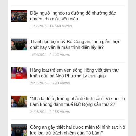
Đẩy người nghèo ra đường để nhường đặc
quyền cho giới siêu giàu
17/06/2026
- 14.540 Views
Thanh lọc bộ máy Bộ Công an: Tinh giản thực
chất hay vẫn là màn trình diễn lấy lệ?
16/06/2026
- 4.952 Views
Hàng loạt trẻ em ven sông Hồng viết tâm thư
khẩn cầu bà Ngô Phương Ly cứu giúp
28/05/2026
- 3.790 Views
“Nhà là để ở, không phải để tích sản”: Vì sao Tô
Lâm không đánh thuế Bất Động sản thứ 2?
24/05/2026
- 2.438 Views
Công an gây thiệt hại được miễn tội hình sự: Nỗ
lực loại trừ trách nhiệm của Tô Lâm?