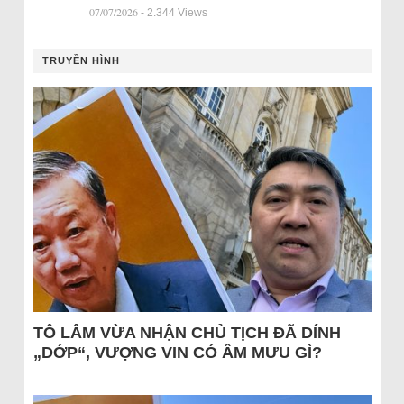
07/07/2026
- 2.344 Views
TRUYỀN HÌNH
TÔ LÂM VỪA NHẬN CHỦ TỊCH ĐÃ DÍNH
„DỚP“, VƯỢNG VIN CÓ ÂM MƯU GÌ?