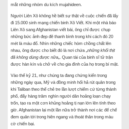
mắt những nhóm du kích mujahideen.
Người Liên Xô không hề biết sự thật về cuộc chiến đã lấy
đi 15.000 sinh mạng chiến binh Xô Viết. Khi một nhà báo
Liên Xô sang Afghanistan viết bài, ông chỉ được chụp
những bức ảnh đẹp đẽ thanh bình trong khi cách đó 20
mét là máu đổ. Nhìn những chiếc hòm chồng chất lên
nhau, ông được cho biết đó là nơi chứa „
những khối thịt
đã không dùng được nữa
„. Quan tài của binh sĩ tử trận
được hàn kín và chở về cho gia đình của họ trong bí mật.
Vào thế kỷ 21, như chúng ta đang chứng kiến trong
những ngày qua, Mỹ và đồng minh hối hả rút quân trong
khi Taliban theo thế chẻ tre lần lượt chiếm cứ từng thành
phố, đẩy hàng trăm nghìn người dân hoảng loạn chạy
trốn, tạo ra một cơn khủng hoảng tị nạn lớn lên tính theo
giờ. Afghanistan lại một lần nữa trở thành nơi các đế chế
đem quân tới trong hiên ngang và thoát thân trong màu
cờ chiến bại.