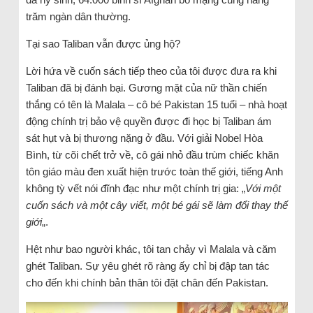
trăm ngàn dân thường.
Tại sao Taliban vẫn được ủng hộ?
Lời hứa về cuốn sách tiếp theo của tôi được đưa ra khi
Taliban đã bị đánh bại. Gương mặt của nữ thần chiến
thắng có tên là Malala – cô bé Pakistan 15 tuổi – nhà hoạt
động chính trị bảo vệ quyền được đi học bị Taliban ám
sát hụt và bị thương nặng ở đầu. Với giải Nobel Hòa
Bình, từ cõi chết trở về, cô gái nhỏ đầu trùm chiếc khăn
tôn giáo màu đen xuất hiện trước toàn thế giới, tiếng Anh
không tỳ vết nói đĩnh đạc như một chính trị gia: „
Với một
cuốn sách và một cây viết, một bé gái sẽ làm đổi thay thế
giới
„.
Hệt như bao người khác, tôi tan chảy vì Malala và căm
ghét Taliban. Sự yêu ghét rõ ràng ấy chỉ bị đập tan tác
cho đến khi chính bản thân tôi đặt chân đến Pakistan.