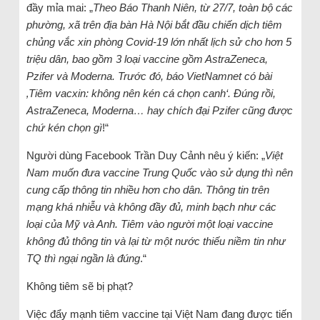
đầy mỉa mai: „
Theo Báo Thanh Niên, từ 27/7, toàn bộ các
phường, xã trên địa bàn Hà Nội bắt đầu chiến dịch tiêm
chủng vắc xin phòng Covid-19 lớn nhất lịch sử cho hơn 5
triệu dân, bao gồm 3 loại vaccine gồm AstraZeneca,
Pzifer và Moderna. Trước đó, báo VietNamnet có bài
‚Tiêm vacxin: không nên kén cá chọn canh‘. Đúng rồi,
AstraZeneca, Moderna… hay chích đại Pzifer cũng được
chứ kén chọn gì
!“
Người dùng Facebook Trần Duy Cảnh nêu ý kiến: „
Việt
Nam muốn đưa vaccine Trung Quốc vào sử dụng thì nên
cung cấp thông tin nhiều hơn cho dân. Thông tin trên
mạng khá nhiễu và không đầy đủ, minh bạch như các
loại của Mỹ và Anh. Tiêm vào người một loại vaccine
không đủ thông tin và lại từ một nước thiếu niềm tin như
TQ thì ngại ngần là đúng
.“
Không tiêm sẽ bị phạt?
Việc đẩy mạnh tiêm vaccine tại Việt Nam đang được tiến