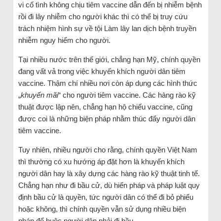
vi cố tình không chịu tiêm vaccine dẫn đến bị nhiễm bệnh
rồi đi lây nhiễm cho người khác thì có thể bị truy cứu
trách nhiệm hình sự về tội Làm lây lan dịch bệnh truyền
nhiễm nguy hiểm cho người.
Tại nhiều nước trên thế giới, chẳng hạn Mỹ, chính quyền
đang vất vả trong việc khuyến khích người dân tiêm
vaccine. Thậm chí nhiều nơi còn áp dụng các hình thức
„
khuyến mãi
“ cho người tiêm vaccine. Các hàng rào kỹ
thuật được lập nên, chẳng hạn hộ chiếu vaccine, cũng
được coi là những biện pháp nhằm thúc đẩy người dân
tiêm vaccine.
Tuy nhiên, nhiều người cho rằng, chính quyền Việt Nam
thì thường có xu hướng áp đặt hơn là khuyến khích
người dân hay là xây dựng các hàng rào kỹ thuật tinh tế.
Chẳng hạn như đi bầu cử, dù hiến pháp và pháp luật quy
định bầu cử là quyền, tức người dân có thể đi bỏ phiếu
hoặc không, thì chính quyền vẫn sử dụng nhiều biện
pháp để buộc người dân phải đi bầu.