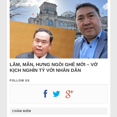
LÂM, MẪN, HƯNG NGỒI GHẾ MỚI – VỞ
KỊCH NGHÌN TỶ VỚI NHÂN DÂN
FOLLOW US
CHÂM BIẾM