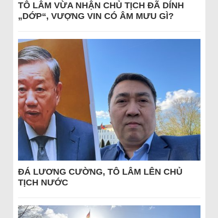
TÔ LÂM VỪA NHẬN CHỦ TỊCH ĐÃ DÍNH
„DỚP“, VƯỢNG VIN CÓ ÂM MƯU GÌ?
ĐÁ LƯƠNG CƯỜNG, TÔ LÂM LÊN CHỦ
TỊCH NƯỚC