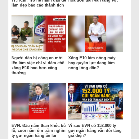
TP.HCM: Trò hề hành dân để
hóa đơn dân vẫn tăng vọt
làm đẹp báo cáo thành tích
Người dân bị công an mời
Xăng E10 làm nóng máy
lên làm việc chỉ vì dám chê
hay quyền lực đang làm
xăng E10 hao hơn xăng
nóng lòng dân?
thường
EVN: Đầu năm than khóc bù
Vì sao EVN có 152.000 tỷ
lỗ, cuối năm ôm trăm nghìn
gửi ngân hàng vẫn đòi tăng
tỷ gửi ngân hàng ăn lãi
giá điện?