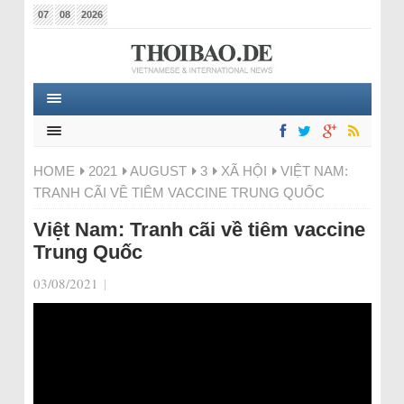
07
08
2026
HOME
2021
AUGUST
3
XÃ HỘI
VIỆT NAM:
TRANH CÃI VỀ TIÊM VACCINE TRUNG QUỐC
Việt Nam: Tranh cãi về tiêm vaccine
Trung Quốc
03/08/2021
|