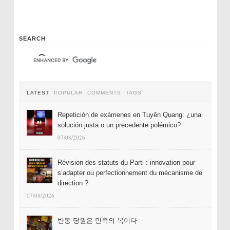
SEARCH
LATEST
POPULAR
COMMENTS
TAGS
Repetición de exámenes en Tuyên Quang: ¿una
solución justa o un precedente polémico?
07/08/2026
Révision des statuts du Parti : innovation pour
s’adapter ou perfectionnement du mécanisme de
direction ?
07/08/2026
반동 당원은 민족의 복이다