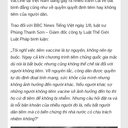
vaccine tại Việt Nam đang gây ra nhiều tranh cãi về bất
bình đẳng cũng như về quyền quyết định tiêm hay không
tiêm của người dân.
Trao đổi với BBC News Tiếng Việt ngày 1/8, luật sư
Phùng Thanh Sơn – Giám đốc công ty Luật Thế Giới
Luật Pháp bình luận:
„
Tôi nghĩ việc tiêm vaccine là tự nguyện, không nên ép
buộc. Ngay cả khi chương trình tiêm chủng quốc gia mặc
dù nói là bắt buộc nhưng cũng không thể chế tài đối với
người không tiêm. Về nguyên tắc, công dân được quyền
tự do định đoạt tính mạng, sức khỏe của mình nhưng
không ảnh hưởng đến người khác. Nếu người khác sợ
những người không tiêm vacine sẽ ảnh hưởng đến họ thì
họ cứ đi tiêm để không bị nhiễm. Nhưng câu hỏi đặt ra và
là nỗi băn khoăn của nhiều người đó là, nếu bắt người
dân tiêm mà có biến chứng thì nhà nước có chịu trách
nhiệm không
?“