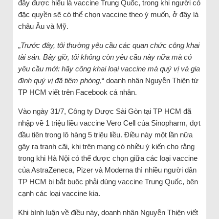
đây được hiểu là vaccine Trung Quốc, trong khi người có
đặc quyền sẽ có thể chọn vaccine theo ý muốn, ở đây là
châu Âu và Mỹ.
„
Trước đây, tôi thường yêu cầu các quan chức công khai
tài sản. Bây giờ, tôi không còn yêu cầu này nữa mà có
yêu cầu mới: hãy công khai loại vaccine mà quý vị và gia
đình quý vị đã tiêm phòng
,“ doanh nhân Nguyễn Thiện từ
TP HCM viết trên Facebook cá nhân.
Vào ngày 31/7, Công ty Dược Sài Gòn tại TP HCM đã
nhập về 1 triệu liều vaccine Vero Cell của Sinopharm, đợt
đầu tiên trong lô hàng 5 triệu liều. Điều này một lần nữa
gây ra tranh cãi, khi trên mạng có nhiều ý kiến cho rằng
trong khi Hà Nội có thể được chọn giữa các loại vaccine
của AstraZeneca, Pizer và Moderna thì nhiều người dân
TP HCM bị bắt buộc phải dùng vaccine Trung Quốc, bên
cạnh các loại vaccine kia.
Khi bình luận về điều này, doanh nhân Nguyễn Thiện viết