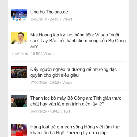
Ủng hộ Thoibao.de
15/02/2018
- 24.057 Views
Mai Hoàng lập kỷ lục thăng tiến: Vì sao “ngôi
sao” Tây Bắc trở thành điểm nóng của Bộ Công
an?
11/05/2026
- 18.504 Views
Đẩy người nghèo ra đường để nhường đặc
quyền cho giới siêu giàu
17/06/2026
- 14.527 Views
Thanh lọc bộ máy Bộ Công an: Tinh giản thực
chất hay vẫn là màn trình diễn lấy lệ?
16/06/2026
- 4.942 Views
Hàng loạt trẻ em ven sông Hồng viết tâm thư
khẩn cầu bà Ngô Phương Ly cứu giúp