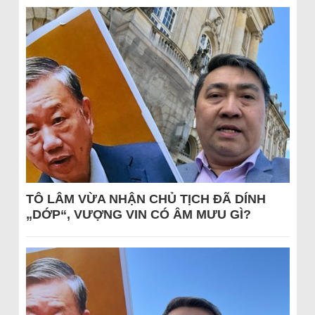
TÔ LÂM VỪA NHẬN CHỦ TỊCH ĐÃ DÍNH
„DỚP“, VƯỢNG VIN CÓ ÂM MƯU GÌ?