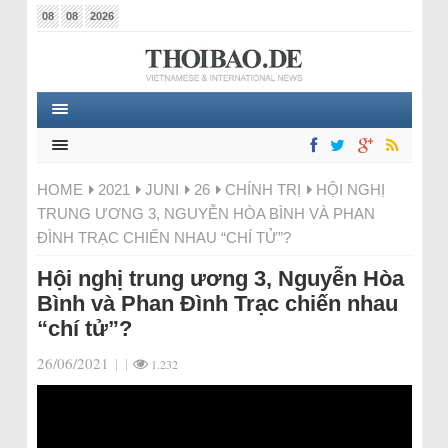
08
08
2026
HOME
2021
JUNI
26
CHÍNH TRỊ
HỘI NGHỊ
TRUNG ƯƠNG 3, NGUYỄN HÒA BÌNH VÀ PHAN
ĐÌNH TRẠC CHIẾN NHAU “CHÍ TỬ”?
Hội nghị trung ương 3, Nguyễn Hòa
Bình và Phan Đình Trạc chiến nhau
“chí tử”?
26/06/2021
|
|
1.232