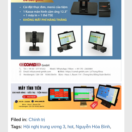
Filed in:
Chính trị
Tags:
Hội nghị trung ương 3
,
hot
,
Nguyễn Hòa Bình
,