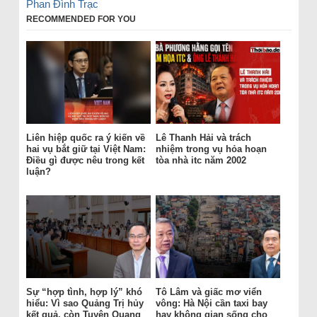
Phan Đình Trạc
RECOMMENDED FOR YOU
Liên hiệp quốc ra ý kiến về
Lê Thanh Hải và trách
hai vụ bắt giữ tại Việt Nam:
nhiệm trong vụ hỏa hoạn
Điều gì được nêu trong kết
tòa nhà itc năm 2002
luận?
Sự “hợp tình, hợp lý” khó
Tô Lâm và giấc mơ viển
hiểu: Vì sao Quảng Trị hủy
vông: Hà Nội cần taxi bay
kết quả, còn Tuyên Quang
hay không gian sống cho