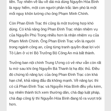
tiền. Tuy nhiên về lâu về dài mà dùng Nguyễn Hòa Bình
là nguy hiểm, một con người phản trắc làm phó là một
mối nguy khôn lường cho ông Phạm Minh Chính.
Còn Phan Đình Trạc thì cũng là một trường hợp khó
dùng. Có khả năng ông Phan Đình Trạc nhận nhiệm vụ
của Nguyễn Phú Trọng nhiều hơn là nhận nhiệm vụ của
Phạm Minh Chính. Ông Phan Đình Trạc vốn là người
trong ngành công an, cũng từng tranh quyền đoạt lợi với
Tô Lâm ở vị trí Bộ Trưởng Bộ Công An mà bất thành.
Trưởng ban nội chính Trung Ương có vẻ như vẫn còn rất
lu mờ sau khi ông Nguyễn Bá Thanh bị hạ độc thủ. Điều
đó chứng tỏ năng lực của ông Phan Đình Trạc còn khá
hạn chế, khả năng đấu đá không mạnh. Về năng lực thì
có cả Phan Đình Trạc và Nguyễn Hòa Bình đều yếu kém,
tuy nhiên thành tích xem thường dân, chà đạp luật pháp,
chà đạp công lý thì Nguyễn Hòa Bình đang tỏ ra vượt trội
hơn.