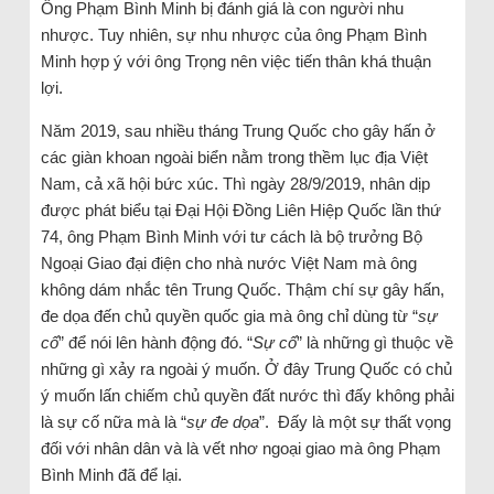
Ông Phạm Bình Minh bị đánh giá là con người nhu
nhược. Tuy nhiên, sự nhu nhược của ông Phạm Bình
Minh hợp ý với ông Trọng nên việc tiến thân khá thuận
lợi.
Năm 2019, sau nhiều tháng Trung Quốc cho gây hấn ở
các giàn khoan ngoài biển nằm trong thềm lục địa Việt
Nam, cả xã hội bức xúc. Thì ngày 28/9/2019, nhân dịp
được phát biểu tại Đại Hội Đồng Liên Hiệp Quốc lần thứ
74, ông Phạm Bình Minh với tư cách là bộ trưởng Bộ
Ngoại Giao đại điện cho nhà nước Việt Nam mà ông
không dám nhắc tên Trung Quốc. Thậm chí sự gây hấn,
đe dọa đến chủ quyền quốc gia mà ông chỉ dùng từ “
sự
cố
” để nói lên hành động đó. “
Sự cố
” là những gì thuộc về
những gì xảy ra ngoài ý muốn. Ở đây Trung Quốc có chủ
ý muốn lấn chiếm chủ quyền đất nước thì đấy không phải
là sự cố nữa mà là “
sự đe dọa
”. Đấy là một sự thất vọng
đối với nhân dân và là vết nhơ ngoại giao mà ông Phạm
Bình Minh đã để lại.