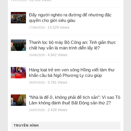
- 18.509 Views
Đẩy người nghèo ra đường để nhường đặc
quyền cho giới siêu giàu
17/06/2026
- 14.529 Views
Thanh lọc bộ máy Bộ Công an: Tinh giản thực
chất hay vẫn là màn trình diễn lấy lệ?
16/06/2026
- 4.942 Views
Hàng loạt trẻ em ven sông Hồng viết tâm thư
khẩn cầu bà Ngô Phương Ly cứu giúp
28/05/2026
- 3.781 Views
“Nhà là để ở, không phải để tích sản”: Vì sao Tô
Lâm không đánh thuế Bất Động sản thứ 2?
24/05/2026
- 2.428 Views
TRUYỀN HÌNH