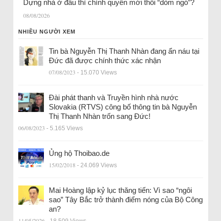
Dựng nhà ở đâu thì chính quyền mới thôi “dòm ngó”?
08/08/2026
NHIỀU NGƯỜI XEM
Tin bà Nguyễn Thị Thanh Nhàn đang ẩn náu tại
Đức đã được chính thức xác nhận
07/08/2023
- 15.070 Views
Đài phát thanh và Truyền hình nhà nước
Slovakia (RTVS) công bố thông tin bà Nguyễn
Thị Thanh Nhàn trốn sang Đức!
06/08/2023
- 5.165 Views
Ủng hộ Thoibao.de
15/02/2018
- 24.069 Views
Mai Hoàng lập kỷ lục thăng tiến: Vì sao “ngôi
sao” Tây Bắc trở thành điểm nóng của Bộ Công
an?
11/05/2026