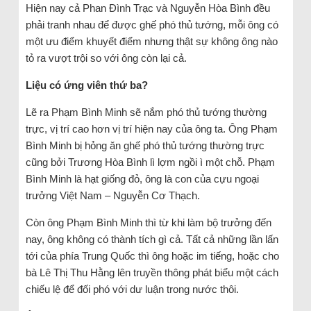
Hiện nay cả Phan Đình Trạc và Nguyễn Hòa Bình đều
phải tranh nhau để được ghế phó thủ tướng, mỗi ông có
một ưu điểm khuyết điểm nhưng thật sự không ông nào
tỏ ra vượt trội so với ông còn lại cả.
Liệu có ứng viên thứ ba?
Lẽ ra Phạm Bình Minh sẽ nắm phó thủ tướng thường
trực, vị trí cao hơn vị trí hiện nay của ông ta. Ông Phạm
Bình Minh bị hỏng ăn ghế phó thủ tướng thường trực
cũng bởi Trương Hòa Bình lì lợm ngồi ì một chỗ. Phạm
Bình Minh là hạt giống đỏ, ông là con của cựu ngoại
trưởng Việt Nam – Nguyễn Cơ Thạch.
Còn ông Phạm Bình Minh thì từ khi làm bộ trưởng đến
nay, ông không có thành tích gì cả. Tất cả những lần lấn
tới của phía Trung Quốc thì ông hoặc im tiếng, hoặc cho
bà Lê Thị Thu Hằng lên truyền thông phát biểu một cách
chiếu lệ để đối phó với dư luận trong nước thôi.