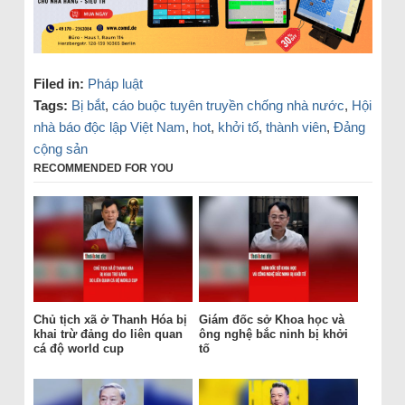
Filed in:
Pháp luật
Tags:
Bị bắt
,
cáo buộc tuyên truyền chống nhà nước
,
Hội
nhà báo độc lập Việt Nam
,
hot
,
khởi tố
,
thành viên
,
Đảng
cộng sản
RECOMMENDED FOR YOU
Chủ tịch xã ở Thanh Hóa bị
Giám đốc sở Khoa học và
khai trừ đảng do liên quan
ông nghệ bắc ninh bị khởi
cá độ world cup
tố