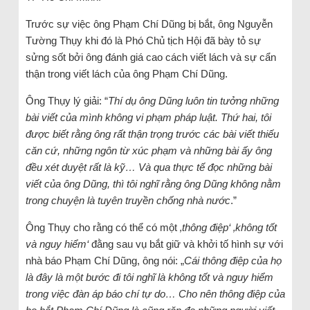
Trước sự việc ông Phạm Chí Dũng bị bắt, ông Nguyễn
Tường Thụy khi đó là Phó Chủ tịch Hội đã bày tỏ sự
sửng sốt bởi ông đánh giá cao cách viết lách và sự cẩn
thận trong viết lách của ông Phạm Chí Dũng.
Ông Thụy lý giải: “
Thí dụ ông Dũng luôn tin tưởng những
bài viết của mình không vi phạm pháp luật. Thứ hai, tôi
được biết rằng ông rất thận trọng trước các bài viết thiếu
căn cứ, những ngôn từ xúc phạm và những bài ấy ông
đều xét duyệt rất là kỹ… Và qua thực tế đọc những bài
viết của ông Dũng, thì tôi nghĩ rằng ông Dũng không nằm
trong chuyện là tuyên truyền chống nhà nước
.”
Ông Thụy cho rằng có thể có một
‚thông điệp‘
‚không tốt
và nguy hiểm‘
đằng sau vụ bắt giữ và khởi tố hình sự với
nhà báo Phạm Chí Dũng, ông nói: „
Cái thông điệp của họ
là đây là một bước đi tôi nghĩ là không tốt và nguy hiểm
trong việc đàn áp báo chí tự do… Cho nên thông điệp của