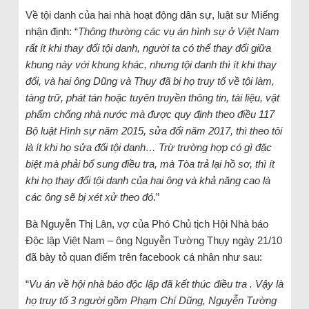
Về tội danh của hai nhà hoạt động dân sự, luật sư Miếng
nhận định: “
Thông thường các vụ án hình sự ở Việt Nam
rất ít khi thay đổi tội danh, người ta có thể thay đổi giữa
khung này với khung khác, nhưng tội danh thì ít khi thay
đổi, và hai ông Dũng và Thụy đã bị họ truy tố về tội làm,
tàng trữ, phát tán hoặc tuyên truyền thông tin, tài liệu, vật
phẩm chống nhà nước mà được quy định theo điều 117
Bộ luật Hình sự năm 2015, sửa đổi năm 2017, thì theo tôi
là ít khi họ sửa đổi tội danh… Trừ trường hợp có gì đặc
biệt mà phải bổ sung điều tra, mà Tòa trả lại hồ sơ, thì ít
khi họ thay đổi tội danh của hai ông và khả năng cao là
các ông sẽ bị xét xử theo đó
.”
Bà Nguyễn Thị Lân, vợ của Phó Chủ tịch Hội Nhà báo
Độc lập Việt Nam – ông Nguyễn Tường Thụy ngày 21/10
đã bày tỏ quan điểm trên facebook cá nhân như sau:
“
Vu án về hội nhà báo độc lập đã kết thúc điều tra . Vậy là
họ truy tố 3 người gồm Phạm Chí Dũng, Nguyễn Tường