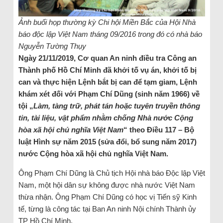
Ảnh buổi họp thường kỳ Chi hội Miền Bắc của Hội Nhà
báo độc lập Việt Nam tháng 09/2016 trong đó có nhà báo
Nguyễn Tường Thụy
Ngày 21/11/2019, Cơ quan An ninh điều tra Công an
Thành phố Hồ Chí Minh đã khởi tố vụ án, khởi tố bị
can và thực hiện Lệnh bắt bị can để tạm giam, Lệnh
khám xét đối với Phạm Chí Dũng (sinh năm 1966) về
tội „
Làm, tàng trữ, phát tán hoặc tuyên truyền thông
tin, tài liệu, vật phẩm nhằm chống Nhà nước Cộng
hòa xã hội chủ nghĩa Việt Nam
“ theo Điều 117 – Bộ
luật Hình sự năm 2015 (sửa đổi, bổ sung năm 2017)
nước Cộng hòa xã hội chủ nghĩa Việt Nam.
Ông Phạm Chí Dũng là Chủ tịch Hội nhà báo Độc lập Việt
Nam, một hội dân sự không được nhà nước Việt Nam
thừa nhận. Ông Phạm Chí Dũng có học vị Tiến sỹ Kinh
tế, từng là công tác tại Ban An ninh Nội chính Thành ủy
TP Hồ Chí Minh.