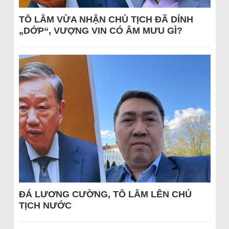
TÔ LÂM VỪA NHẬN CHỦ TỊCH ĐÃ DÍNH
„DỚP“, VƯỢNG VIN CÓ ÂM MƯU GÌ?
ĐÁ LƯƠNG CƯỜNG, TÔ LÂM LÊN CHỦ
TỊCH NƯỚC