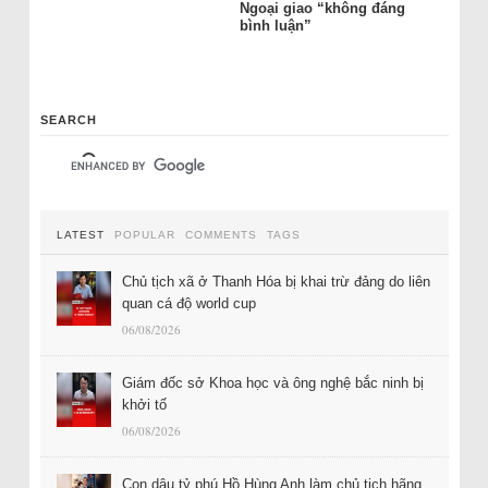
Ngoại giao “không đáng
bình luận”
SEARCH
LATEST
POPULAR
COMMENTS
TAGS
Chủ tịch xã ở Thanh Hóa bị khai trừ đảng do liên
quan cá độ world cup
06/08/2026
Giám đốc sở Khoa học và ông nghệ bắc ninh bị
khởi tố
06/08/2026
Con dâu tỷ phú Hồ Hùng Anh làm chủ tịch hãng