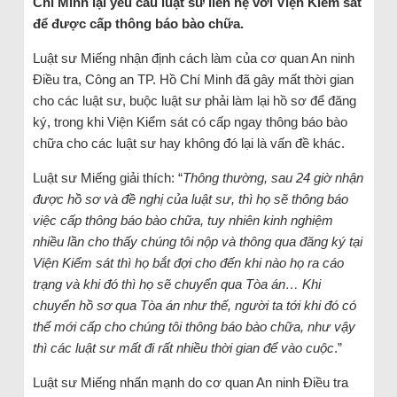
Chí Minh lại yêu cầu luật sư liên hệ với Viện Kiểm sát
để được cấp thông báo bào chữa.
Luật sư Miếng nhận định cách làm của cơ quan An ninh
Điều tra, Công an TP. Hồ Chí Minh đã gây mất thời gian
cho các luật sư, buộc luật sư phải làm lại hồ sơ để đăng
ký, trong khi Viện Kiểm sát có cấp ngay thông báo bào
chữa cho các luật sư hay không đó lại là vấn đề khác.
Luật sư Miếng giải thích: “
Thông thường, sau 24 giờ nhận
được hồ sơ và đề nghị của luật sư, thì họ sẽ thông báo
việc cấp thông báo bào chữa, tuy nhiên kinh nghiệm
nhiều lần cho thấy chúng tôi nộp và thông qua đăng ký tại
Viện Kiểm sát thì họ bắt đợi cho đến khi nào họ ra cáo
trạng và khi đó thì họ sẽ chuyển qua Tòa án… Khi
chuyển hồ sơ qua Tòa án như thế, người ta tới khi đó có
thể mới cấp cho chúng tôi thông báo bào chữa, như vậy
thì các luật sư mất đi rất nhiều thời gian để vào cuộc
.”
Luật sư Miếng nhấn mạnh do cơ quan An ninh Điều tra