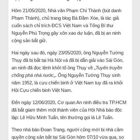
Hôm 21/05/2020, Nhà văn Phạm Chí Thành (bút danh
Phạm Thành), chủ trang blog Bà Đầm Xòe, là tác giả
cuốn sách chỉ trích ĐCS Việt Nam và Tổng Bí thư
Nguyễn Phú Trọng gây xôn xao dư luận, đã bị an ninh
cộng sản bắt giữ.
Hai ngày sau đó, ngày 23/05/2020, ông Nguyễn Tường
Thụy đã bị bắt tại Hà Nội và đã bị dẫn giải vào Sài Gòn,
an ninh đã đọc lệnh khởi tố ông Thụy về „
Tuyên truyền
chống phá nhà nước
„. Ông Nguyễn Tường Thụy sinh
năm 1952, là cựu chiến binh ở Việt Nam tuy đã ra khỏi
Hội Cựu chiến binh Việt Nam.
Đến ngày 12/06/2020, Cơ quan An ninh điều tra TP.HCM
đã bắt giam thêm một thành viên của Hội Nhà báo độc
lập: Lê Hữu Minh Tuấn, tên thường gọi là Lê Tuấn.
Theo nhà báo Đoan Trang, người cũng mới bị nhà cầm
quyền cộng sản bắt tại Sài Gòn hôm 07/10 vừa qua, so