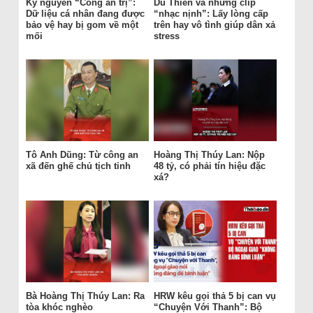
Kỷ nguyên “Công an trị”:
Du Thiên và những clip
Dữ liệu cá nhân đang được
“nhạc nịnh”: Lấy lòng cấp
bảo vệ hay bị gom về một
trên hay vô tình giúp dân xả
mối
stress
Tô Anh Dũng: Từ công an
Hoàng Thị Thúy Lan: Nộp
xã đến ghế chủ tịch tỉnh
48 tỷ, có phải tín hiệu đặc
xá?
Bà Hoàng Thị Thúy Lan: Ra
HRW kêu gọi thả 5 bị can vụ
tòa khóc nghèo
“Chuyện Với Thanh”: Bộ