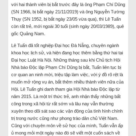
với hai thành viên bị bắt trước đây là ông Phạm Chí Dũng
(SN 1966, bị bắt ngày 21/11/2019) và ông Nguyễn Tường
Thụy (SN 1952, bị bắt ngày 23/05 vừa qua), thì Lê Tuấn
còn rất trẻ, mới ngoài 30 tuổi (sinh ngày 20/03/1989), quê
gốc Quảng Nam.
Lê Tuấn đã tốt nghiệp Đại học Đà Nẵng, chuyên ngành
khoa học lịch sử, và hiện đang học thêm bằng thứ hai tại
Đại học Luật Hà Nội. Những tháng sau khi Chủ tịch Hội
Nhà báo Độc lập Phạm Chí Dũng bị bắt, Tuấn liên tục bị
cơ quan an ninh mời, triệu tập làm việc, với ý đồ rõ rệt là
muốn mở rộng vụ án, bắt thêm nhiều thành viên nữa của
Hội. Lê Tuấn ghi danh tham gia Hội Nhà báo Độc lập từ
năm 2015. Là một trí thức trẻ, anh nhận thấy những bất
công trong xã hội từ rất sớm và lâu nay vẫn thường
xuyên theo dõi sát sao các vận động của tình hình chính
trị trong nước cũng như phong trào dân chủ Việt Nam.
Cũng với chuyên môn về sử học của mình, Tuấn vẫn ấp
ủ mong mỏi một ngày nào đó sẽ viết một cuốn sách về