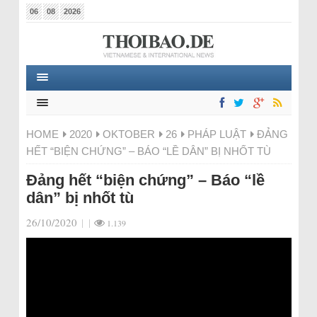
06
08
2026
HOME
2020
OKTOBER
26
PHÁP LUẬT
ĐẢNG
HẾT “BIỆN CHỨNG” – BÁO “LỀ DÂN” BỊ NHỐT TÙ
Đảng hết “biện chứng” – Báo “lề
dân” bị nhốt tù
26/10/2020
|
|
1.139