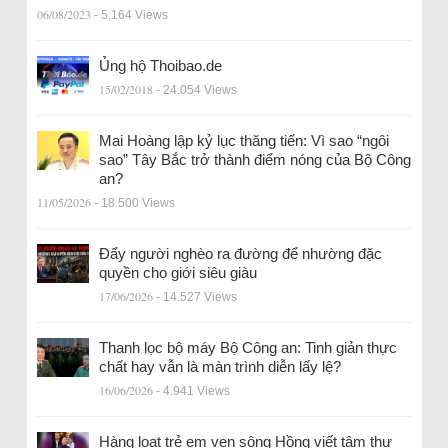
06/08/2023
- 5.164 Views
Ủng hộ Thoibao.de
15/02/2018
- 24.054 Views
Mai Hoàng lập kỷ lục thăng tiến: Vì sao “ngôi
sao” Tây Bắc trở thành điểm nóng của Bộ Công
an?
11/05/2026
- 18.500 Views
Đẩy người nghèo ra đường để nhường đặc
quyền cho giới siêu giàu
17/06/2026
- 14.527 Views
Thanh lọc bộ máy Bộ Công an: Tinh giản thực
chất hay vẫn là màn trình diễn lấy lệ?
16/06/2026
- 4.941 Views
Hàng loạt trẻ em ven sông Hồng viết tâm thư