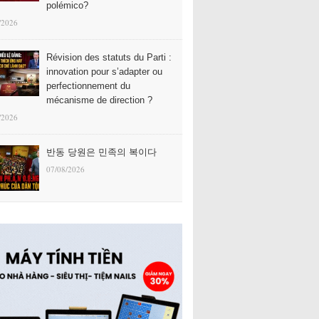
polémico?
/2026
Révision des statuts du Parti :
innovation pour s’adapter ou
perfectionnement du
mécanisme de direction ?
/2026
반동 당원은 민족의 복이다
07/08/2026