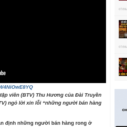
07/08
07/08
/eW4NiOwE8YQ
 tập viên (BTV) Thu Hương của Đài Truyền
TV) ngỏ lời xin lỗi “những người bán hàng
ận định những người bán hàng rong ở