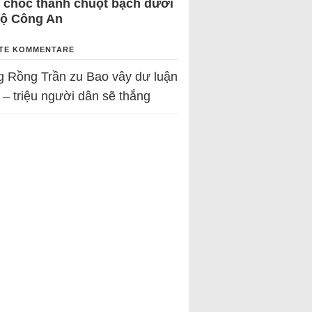
 chốc thành chuột bạch dưới
Bộ Công An
TE KOMMENTARE
g Rồng Trần
zu
Bao vây dư luận
 – triệu người dân sẽ thắng