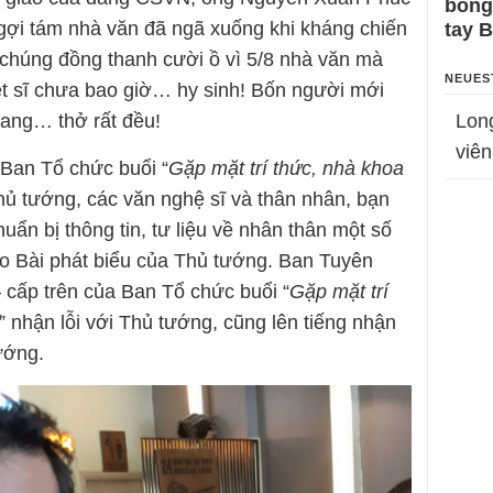
bỗng
ngợi tám nhà văn đã ngã xuống khi kháng chiến
tay 
chúng đồng thanh cười ồ vì 5/8 nhà văn mà
NEUES
t sĩ chưa bao giờ… hy sinh! Bốn người mới
đang… thở rất đều!
Lon
viên
 Ban Tổ chức buổi “
Gặp mặt trí thức, nhà khoa
Thủ tướng, các văn nghệ sĩ và thân nhân, bạn
huẩn bị thông tin, tư liệu về nhân thân một số
o Bài phát biểu của Thủ tướng. Ban Tuyên
ấp trên của Ban Tổ chức buổi “
Gặp mặt trí
” nhận lỗi với Thủ tướng, cũng lên tiếng nhận
ướng.