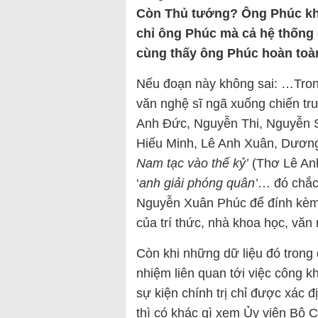
Còn Thủ tướng? Ông Phúc kh
chỉ ông Phúc mà cả hệ thống 
cùng thấy ông Phúc hoàn toà
Nếu đoạn này không sai: …Tron
văn nghệ sĩ ngã xuống chiến tr
Anh Đức, Nguyễn Thi, Nguyễn 
Hiếu Minh, Lê Anh Xuân, Dương
Nam tạc vào thế kỷ’
(Thơ Lê Anh
‘
anh giải phóng quân’
… đó chắc 
Nguyễn Xuân Phúc để đính kèm 
của trí thức, nhà khoa học, văn
Còn khi những dữ liệu đó trong 
nhiệm liên quan tới việc công kh
sự kiện chính trị chỉ được xác đị
thì có khác gì xem Ủy viên Bộ 