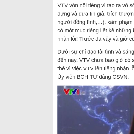
VTV vốn nổi tiếng vì tạo ra vô s
dựng và đưa tin giả, trích thượ
người đồng tính,…), xâm phạm 
có một mục riêng liệt kê nhữn
nhận lỗi! Trước đã vậy và giờ c
Dưới sự chỉ đạo tài tình và sá
đến nay, VTV chưa bao giờ có s
thể vì việc VTV lên tiếng nhận l
Ủy viên BCH TƯ đảng CSVN.