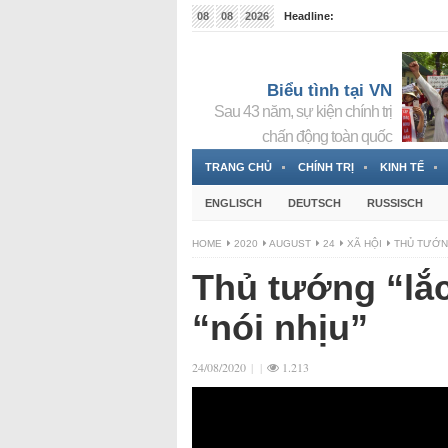
08
08
2026
Headline:
Tin bà Nguyễn Thị Thanh Nhàn đang ẩn náu tại Đức
Biểu tình tại VN
Sau 43 năm, sự kiện chính trị
chấn động toàn quốc
TRANG CHỦ
CHÍNH TRỊ
KINH TẾ
ENGLISCH
DEUTSCH
RUSSISCH
HOME
2020
AUGUST
24
XÃ HỘI
THỦ TƯỚNG
Thủ tướng “lắc
“nói nhịu”
24/08/2020
|
|
1.213