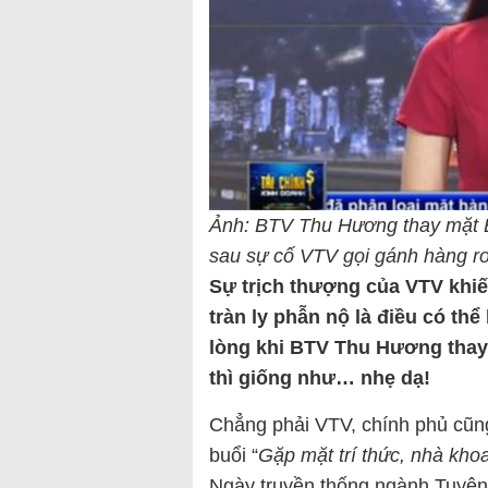
Ảnh: BTV Thu Hương thay mặt Ba
sau sự cố VTV gọi gánh hàng ro
Sự trịch thượng của VTV khiế
tràn ly phẫn nộ là điều có th
lòng khi BTV Thu Hương thay
thì giống như… nhẹ dạ!
Chẳng phải VTV, chính phủ cũn
buổi “
Gặp mặt trí thức, nhà kho
Ngày truyền thống ngành Tuyê