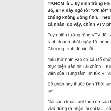
TP.HCM là… ký sinh trùng khi
đó, BTV này ngỏ lời “
xin lỗi
” 
chúng không đồng tình. Theo 
cá nhân, do vậy, chính VTV ph
Tuy nhiên tưởng rằng VTV đã “
x
Kinh doanh phát ngày 19 tháng
Chương trình để xin lỗi.
Nếu thử nhìn vào cơ cấu tổ chứ
thực hiện Bản tin Tài chính – K
viên của Trung tâm Tin tức VTV
Bộ phận này thuộc Ban Thời s
sự .
Nói cách khác, xét theo cơ cấu
vừa đứng ra nhận lỗi chỉ là… c