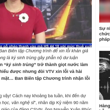
Sự n
chức
pháp
n Biên tập Chương trình để xin lỗi khán giả
ng là ký sinh trùng gây phẫn nộ dư luận
n “
ký sinh trùng
” trở thành giọt nước làm
ể hiểu được nhưng đòi VTV xin lỗi và hài
 mặt… Ban Biên tập Chương trình nhận lỗi
g vậy! Cách nay khoảng ba tuần, khi đến dự
a học, văn nghệ sĩ
”, nhân dịp Kỷ niệm 90 năm
Hàng
n giáo của đảng CSVN, ông Nguyễn Xuân Phúc