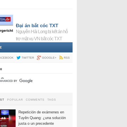
Đại án bắt cóc TXT
Nguyễn Hải Long bị kết án hỗ
trợ mật vụ VN bắt cóc TXT
E
ACEBOOK
TWITTER
GOOGLE+
RSS
H
EST
POPULAR
COMMENTS
TAGS
Repetición de exámenes en
Tuyên Quang: ¿una solución
justa o un precedente