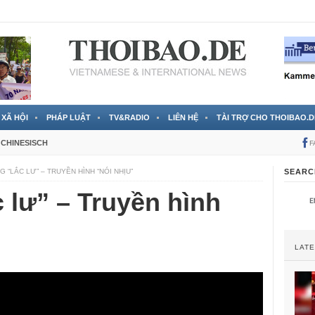
 đã được chính thức xác nhận
3 Jahren ago
XÃ HỘI
PHÁP LUẬT
TV&RADIO
LIÊN HỆ
TÀI TRỢ CHO THOIBAO.D
CHINESISCH
F
 “LẮC LƯ” – TRUYỀN HÌNH “NÓI NHỊU”
SEARC
 lư” – Truyền hình
LAT