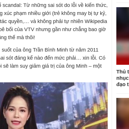
ố scandal: Từ những sai sót do lỗi về kiến thức,
ng xúc phạm nhiều giới (trẻ không may bị tự kỷ,
tác quyền,… và không phải tự nhiên Wikipedia
g bê bối của VTV nhưng gần như chẳng bao giờ
ũng thế mà thôi!
ng suốt của ông Trần Bình Minh từ năm 2011
ai sót đáng kể nào đến mức phải… xin lỗi. Có
ỗi sẽ làm suy giảm giá trị của ông Minh – một
Thủ 
nhục 
đạo 